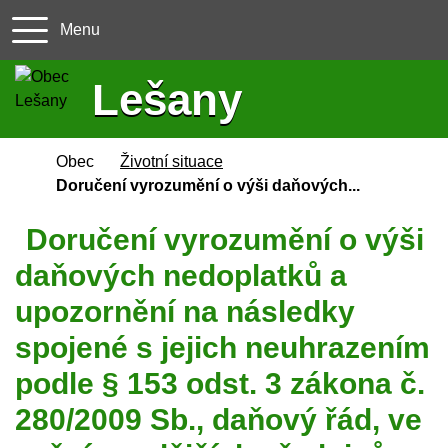
Menu
+420 582 37
obecles
Lešany
Úvodní stránka
Obec
Životní situace
Doručení vyrozumění o výši daňových...
Doručení vyrozumění o výši
daňových nedoplatků a
upozornění na následky
spojené s jejich neuhrazením
podle § 153 odst. 3 zákona č.
280/2009 Sb., daňový řád, ve