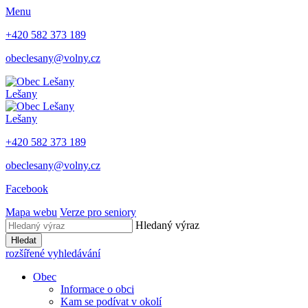
Menu
+420 582 373 189
obeclesany@volny.cz
Lešany
Lešany
+420 582 373 189
obeclesany@volny.cz
Facebook
Mapa webu
Verze pro seniory
Hledaný výraz
Hledat
rozšířené vyhledávání
Obec
Informace o obci
Kam se podívat v okolí