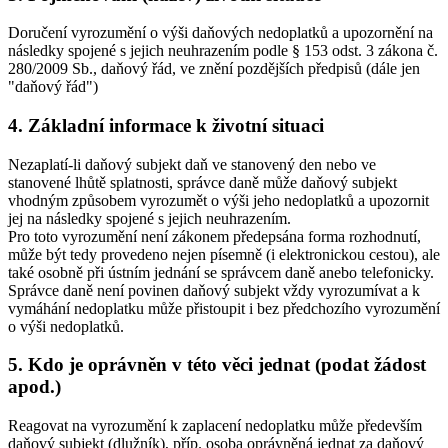
Doručení vyrozumění o výši daňových nedoplatků a upozornění na
následky spojené s jejich neuhrazením podle § 153 odst. 3 zákona č.
280/2009 Sb., daňový řád, ve znění pozdějších předpisů (dále jen
"daňový řád")
4. Základní informace k životní situaci
Nezaplatí-li daňový subjekt daň ve stanovený den nebo ve
stanovené lhůtě splatnosti, správce daně může daňový subjekt
vhodným způsobem vyrozumět o výši jeho nedoplatků a upozornit
jej na následky spojené s jejich neuhrazením.
Pro toto vyrozumění není zákonem předepsána forma rozhodnutí,
může být tedy provedeno nejen písemně (i elektronickou cestou), ale
také osobně při ústním jednání se správcem daně anebo telefonicky.
Správce daně není povinen daňový subjekt vždy vyrozumívat a k
vymáhání nedoplatku může přistoupit i bez předchozího vyrozumění
o výši nedoplatků.
5. Kdo je oprávněn v této věci jednat (podat žádost
apod.)
Reagovat na vyrozumění k zaplacení nedoplatku může především
daňový subjekt (dlužník), příp. osoba oprávněná jednat za daňový