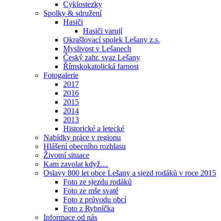
Cyklostezky
Spolky & sdružení
Hasiči
Hasiči varují
Okrašlovací spolek Lešany z.s.
Myslivost v Lešanech
Český zahr. svaz Lešany
Římskokatolická farnost
Fotogalerie
2017
2016
2015
2014
2013
Historické a letecké
Nabídky práce v regionu
Hlášení obecního rozhlasu
Životní situace
Kam zavolat když....
Oslavy 800 let obce Lešany a sjezd rodáků v roce 2015
Foto ze sjezdu rodáků
Foto ze mše svaté
Foto z průvodu obcí
Foto z Rybníčka
Informace od nás