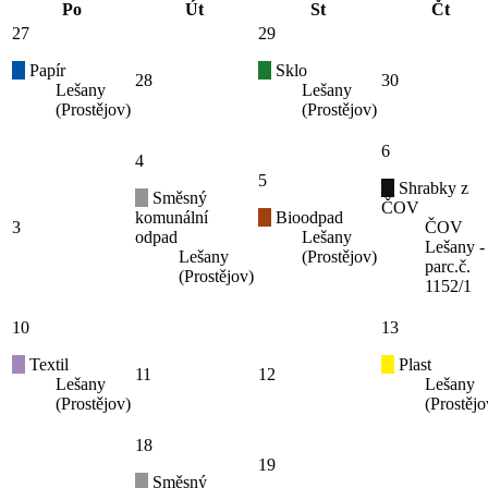
Po
Út
St
Čt
27
29
Papír
Sklo
28
30
Lešany
Lešany
(Prostějov)
(Prostějov)
6
4
5
Shrabky z
Směsný
ČOV
komunální
Bioodpad
3
ČOV
odpad
Lešany
Lešany -
Lešany
(Prostějov)
parc.č.
(Prostějov)
1152/1
10
13
Textil
Plast
11
12
Lešany
Lešany
(Prostějov)
(Prostějo
18
19
Směsný