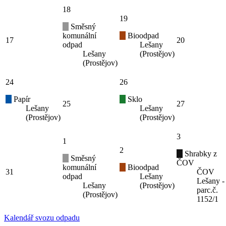
18
19
Směsný
komunální
Bioodpad
17
20
odpad
Lešany
Lešany
(Prostějov)
(Prostějov)
24
26
Papír
Sklo
25
27
Lešany
Lešany
(Prostějov)
(Prostějov)
3
1
2
Shrabky z
Směsný
ČOV
komunální
Bioodpad
31
ČOV
odpad
Lešany
Lešany -
Lešany
(Prostějov)
parc.č.
(Prostějov)
1152/1
Kalendář svozu odpadu