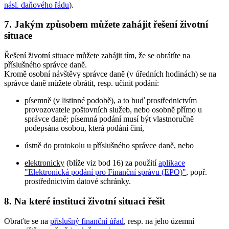
násl. daňového řádu
).
7. Jakým způsobem můžete zahájit řešení životní
situace
Řešení životní situace můžete zahájit tím, že se obrátíte na
příslušného správce daně.
Kromě osobní návštěvy správce daně (v úředních hodinách) se na
správce daně můžete obrátit, resp. učinit podání:
písemně (v listinné podobě)
, a to buď prostřednictvím
provozovatele poštovních služeb, nebo osobně přímo u
správce daně; písemná podání musí být vlastnoručně
podepsána osobou, která podání činí,
ústně do protokolu
u příslušného správce daně, nebo
elektronicky
(blíže viz bod 16) za použití
aplikace
"Elektronická podání pro Finanční správu (EPO)"
, popř.
prostřednictvím datové schránky.
8. Na které instituci životní situaci řešit
Obraťte se na
příslušný finanční úřad
, resp. na jeho územní