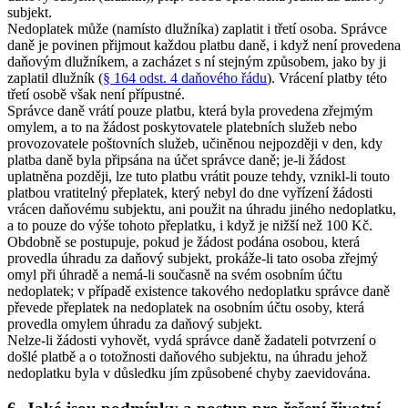
subjekt.
Nedoplatek může (namísto dlužníka) zaplatit i třetí osoba. Správce
daně je povinen přijmout každou platbu daně, i když není provedena
daňovým dlužníkem, a zacházet s ní stejným způsobem, jako by ji
zaplatil dlužník (
§ 164 odst. 4 daňového řádu
). Vrácení platby této
třetí osobě však není přípustné.
Správce daně vrátí pouze platbu, která byla provedena zřejmým
omylem, a to na žádost poskytovatele platebních služeb nebo
provozovatele poštovních služeb, učiněnou nejpozději v den, kdy
platba daně byla připsána na účet správce daně; je-li žádost
uplatněna později, lze tuto platbu vrátit pouze tehdy, vznikl-li touto
platbou vratitelný přeplatek, který nebyl do dne vyřízení žádosti
vrácen daňovému subjektu, ani použit na úhradu jiného nedoplatku,
a to pouze do výše tohoto přeplatku, i když je nižší než 100 Kč.
Obdobně se postupuje, pokud je žádost podána osobou, která
provedla úhradu za daňový subjekt, prokáže-li tato osoba zřejmý
omyl při úhradě a nemá-li současně na svém osobním účtu
nedoplatek; v případě existence takového nedoplatku správce daně
převede přeplatek na nedoplatek na osobním účtu osoby, která
provedla omylem úhradu za daňový subjekt.
Nelze-li žádosti vyhovět, vydá správce daně žadateli potvrzení o
došlé platbě a o totožnosti daňového subjektu, na úhradu jehož
nedoplatku byla v důsledku jím způsobené chyby zaevidována.