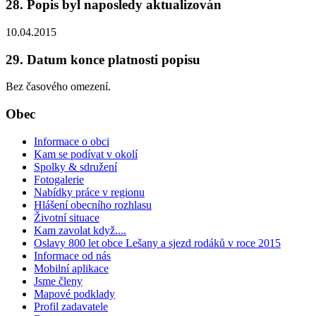
28. Popis byl naposledy aktualizován
10.04.2015
29. Datum konce platnosti popisu
Bez časového omezení.
Obec
Informace o obci
Kam se podívat v okolí
Spolky & sdružení
Fotogalerie
Nabídky práce v regionu
Hlášení obecního rozhlasu
Životní situace
Kam zavolat když....
Oslavy 800 let obce Lešany a sjezd rodáků v roce 2015
Informace od nás
Mobilní aplikace
Jsme členy
Mapové podklady
Profil zadavatele