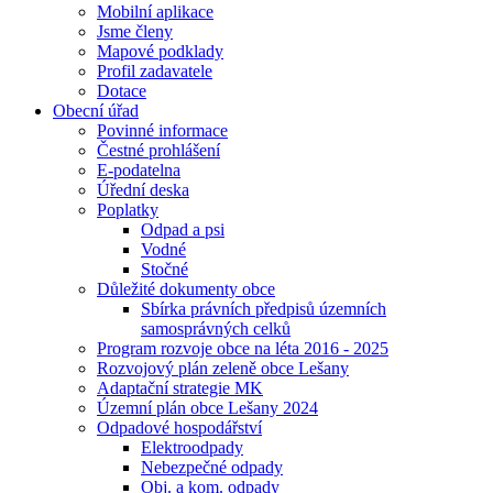
Mobilní aplikace
Jsme členy
Mapové podklady
Profil zadavatele
Dotace
Obecní úřad
Povinné informace
Čestné prohlášení
E-podatelna
Úřední deska
Poplatky
Odpad a psi
Vodné
Stočné
Důležité dokumenty obce
Sbírka právních předpisů územních
samosprávných celků
Program rozvoje obce na léta 2016 - 2025
Rozvojový plán zeleně obce Lešany
Adaptační strategie MK
Územní plán obce Lešany 2024
Odpadové hospodářství
Elektroodpady
Nebezpečné odpady
Obj. a kom. odpady