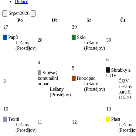
Dotace
Srpen
2026
Po
Út
St
Čt
27
29
Papír
Sklo
28
30
Lešany
Lešany
(Prostějov)
(Prostějov)
6
4
5
Shrabky z
Směsný
ČOV
komunální
Bioodpad
3
ČOV
odpad
Lešany
Lešany -
Lešany
(Prostějov)
parc.č.
(Prostějov)
1152/1
10
13
Textil
Plast
11
12
Lešany
Lešany
(Prostějov)
(Prostějo