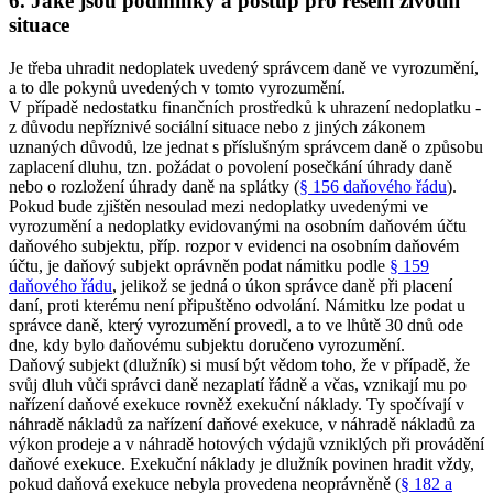
6. Jaké jsou podmínky a postup pro řešení životní
situace
Je třeba uhradit nedoplatek uvedený správcem daně ve vyrozumění,
a to dle pokynů uvedených v tomto vyrozumění.
V případě nedostatku finančních prostředků k uhrazení nedoplatku -
z důvodu nepříznivé sociální situace nebo z jiných zákonem
uznaných důvodů, lze jednat s příslušným správcem daně o způsobu
zaplacení dluhu, tzn. požádat o povolení posečkání úhrady daně
nebo o rozložení úhrady daně na splátky (
§ 156 daňového řádu
).
Pokud bude zjištěn nesoulad mezi nedoplatky uvedenými ve
vyrozumění a nedoplatky evidovanými na osobním daňovém účtu
daňového subjektu, příp. rozpor v evidenci na osobním daňovém
účtu, je daňový subjekt oprávněn podat námitku podle
§ 159
daňového řádu
, jelikož se jedná o úkon správce daně při placení
daní, proti kterému není připuštěno odvolání. Námitku lze podat u
správce daně, který vyrozumění provedl, a to ve lhůtě 30 dnů ode
dne, kdy bylo daňovému subjektu doručeno vyrozumění.
Daňový subjekt (dlužník) si musí být vědom toho, že v případě, že
svůj dluh vůči správci daně nezaplatí řádně a včas, vznikají mu po
nařízení daňové exekuce rovněž exekuční náklady. Ty spočívají v
náhradě nákladů za nařízení daňové exekuce, v náhradě nákladů za
výkon prodeje a v náhradě hotových výdajů vzniklých při provádění
daňové exekuce. Exekuční náklady je dlužník povinen hradit vždy,
pokud daňová exekuce nebyla provedena neoprávněně (
§ 182 a