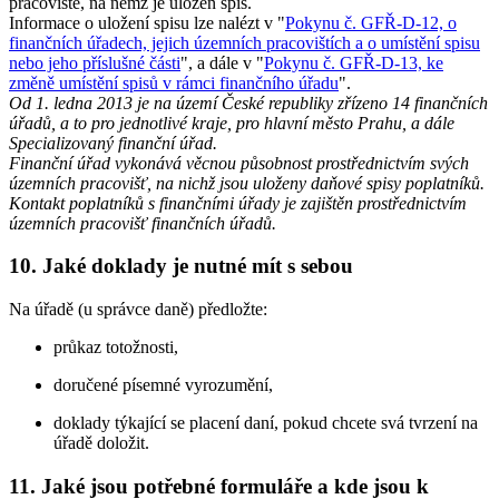
pracoviště, na němž je uložen spis.
Informace o uložení spisu lze nalézt v "
Pokynu č. GFŘ-D-12, o
finančních úřadech, jejich územních pracovištích a o umístění spisu
nebo jeho příslušné části
", a dále v "
Pokynu č. GFŘ-D-13, ke
změně umístění spisů v rámci finančního úřadu
".
Od 1. ledna 2013 je na území České republiky zřízeno 14 finančních
úřadů, a to pro jednotlivé kraje, pro hlavní město Prahu, a dále
Specializovaný finanční úřad.
Finanční úřad vykonává věcnou působnost prostřednictvím svých
územních pracovišť, na nichž jsou uloženy daňové spisy poplatníků.
Kontakt poplatníků s finančními úřady je zajištěn prostřednictvím
územních pracovišť finančních úřadů.
10. Jaké doklady je nutné mít s sebou
Na úřadě (u správce daně) předložte:
průkaz totožnosti,
doručené písemné vyrozumění,
doklady týkající se placení daní, pokud chcete svá tvrzení na
úřadě doložit.
11. Jaké jsou potřebné formuláře a kde jsou k