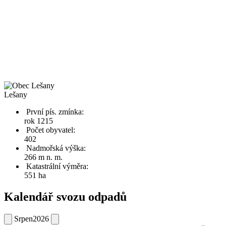
Lešany
První pís. zmínka:
rok 1215
Počet obyvatel:
402
Nadmořská výška:
266 m n. m.
Katastrální výměra:
551 ha
Kalendář svozu odpadů
Srpen
2026