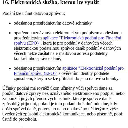
16. Elektronická služba, kterou lze využít
Podání lze učinit datovou zprávou:
odeslanou prostřednictvím datové schránky,
opatřenou uznávaným elektronickým podpisem a odeslanou
prostřednictvím
aplikace "Elektronická podání pro Finanční
správu (EPO)"
, která je pro podání v daňových věcech
elektronickou podatelnou správce daně; podání v daňových
věcech nelze zasílat na e-mailovou adresu podatelny
konkrétního správce daně,
odeslanou prostřednictvím
aplikace "Elektronická podání pro
Finanční správu (EPO)"
s ověřením identity podatele
způsobem, kterým se lze přihlásit do jeho datové schránky.
Účinky podání má rovněž úkon učiněný vůči správci daně za
použití datové zprávy bez uznávaného elektronického podpisu nebo
za použití jiných přenosových technik, které je správce daně
způsobilý přijmout, pokud je toto podání do 5 dnů ode dne, kdy
došlo správci daně, potvrzeno nebo opakováno některým z výše
uvedených způsobů elektronické komunikace, nebo písemně, popř.
ústně do protokolu.