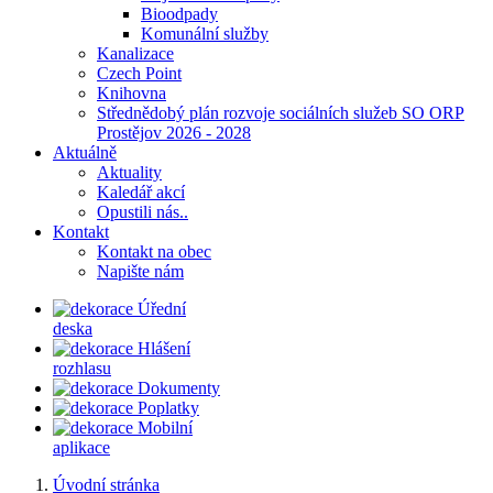
Bioodpady
Komunální služby
Kanalizace
Czech Point
Knihovna
Střednědobý plán rozvoje sociálních služeb SO ORP
Prostějov 2026 - 2028
Aktuálně
Aktuality
Kaledář akcí
Opustili nás..
Kontakt
Kontakt na obec
Napište nám
Úřední
deska
Hlášení
rozhlasu
Dokumenty
Poplatky
Mobilní
aplikace
Úvodní stránka