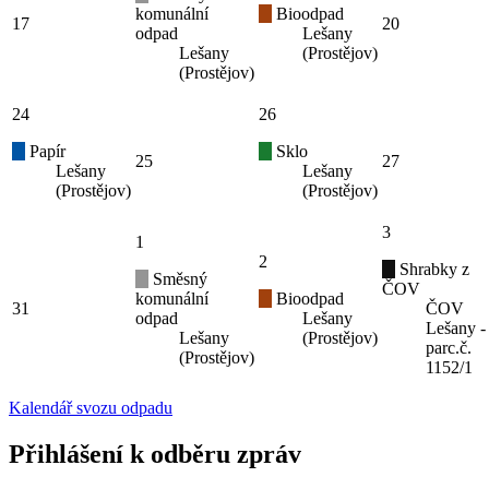
komunální
Bioodpad
17
20
odpad
Lešany
Lešany
(Prostějov)
(Prostějov)
24
26
Papír
Sklo
25
27
Lešany
Lešany
(Prostějov)
(Prostějov)
3
1
2
Shrabky z
Směsný
ČOV
komunální
Bioodpad
31
ČOV
odpad
Lešany
Lešany -
Lešany
(Prostějov)
parc.č.
(Prostějov)
1152/1
Kalendář svozu odpadu
Přihlášení k odběru zpráv