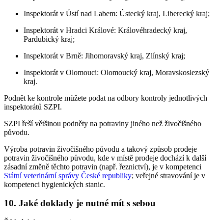
Inspektorát v Ústí nad Labem: Ústecký kraj, Liberecký kraj;
Inspektorát v Hradci Králové: Královéhradecký kraj,
Pardubický kraj;
Inspektorát v Brně: Jihomoravský kraj, Zlínský kraj;
Inspektorát v Olomouci: Olomoucký kraj, Moravskoslezský
kraj.
Podnět ke kontrole můžete podat na odbory kontroly jednotlivých
inspektorátů SZPI.
SZPI řeší většinou podněty na potraviny jiného než živočišného
původu.
Výroba potravin živočišného původu a takový způsob prodeje
potravin živočišného původu, kde v místě prodeje dochází k další
zásadní změně těchto potravin (např. řeznictví), je v kompetenci
Státní veterinární správy České republiky
; veřejné stravování je v
kompetenci hygienických stanic.
10. Jaké doklady je nutné mít s sebou