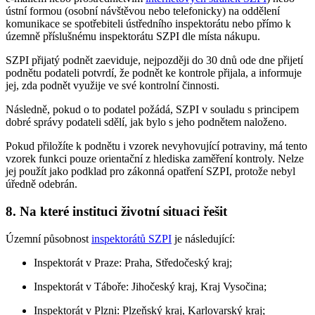
ústní formou (osobní návštěvou nebo telefonicky) na oddělení
komunikace se spotřebiteli ústředního inspektorátu nebo přímo k
územně příslušnému inspektorátu SZPI dle místa nákupu.
SZPI přijatý podnět zaeviduje, nejpozději do 30 dnů ode dne přijetí
podnětu podateli potvrdí, že podnět ke kontrole přijala, a informuje
jej, zda podnět využije ve své kontrolní činnosti.
Následně, pokud o to podatel požádá, SZPI v souladu s principem
dobré správy podateli sdělí, jak bylo s jeho podnětem naloženo.
Pokud přiložíte k podnětu i vzorek nevyhovující potraviny, má tento
vzorek funkci pouze orientační z hlediska zaměření kontroly. Nelze
jej použít jako podklad pro zákonná opatření SZPI, protože nebyl
úředně odebrán.
8. Na které instituci životní situaci řešit
Územní působnost
inspektorátů SZPI
je následující:
Inspektorát v Praze: Praha, Středočeský kraj;
Inspektorát v Táboře: Jihočeský kraj, Kraj Vysočina;
Inspektorát v Plzni: Plzeňský kraj, Karlovarský kraj;