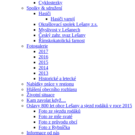
Cyklostezky
Spolky & sdružení
Hasiči
Hasiči varují
Okrašlovací spolek Lešany z.s.
Myslivost v Lešanech
Český zahr. svaz Lešany
Římskokatolická farnost
Fotogalerie
2017
2016
2015
2014
2013
Historické a letecké
Nabídky práce v regionu
Hlášení obecního rozhlasu
Životní situace
Kam zavolat když....
Oslavy 800 let obce Lešany a sjezd rodáků v roce 2015
Foto ze sjezdu rodáků
Foto ze mše svaté
Foto z průvodu obcí
Foto z Rybníčka
Informace od nás