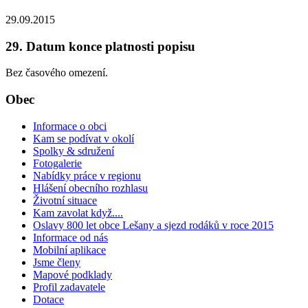
29.09.2015
29. Datum konce platnosti popisu
Bez časového omezení.
Obec
Informace o obci
Kam se podívat v okolí
Spolky & sdružení
Fotogalerie
Nabídky práce v regionu
Hlášení obecního rozhlasu
Životní situace
Kam zavolat když....
Oslavy 800 let obce Lešany a sjezd rodáků v roce 2015
Informace od nás
Mobilní aplikace
Jsme členy
Mapové podklady
Profil zadavatele
Dotace