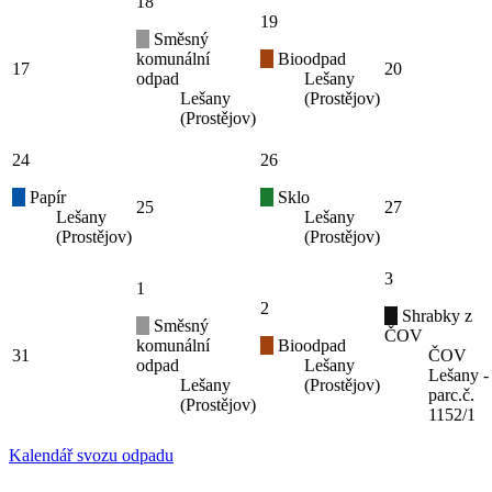
18
19
Směsný
komunální
Bioodpad
17
20
odpad
Lešany
Lešany
(Prostějov)
(Prostějov)
24
26
Papír
Sklo
25
27
Lešany
Lešany
(Prostějov)
(Prostějov)
3
1
2
Shrabky z
Směsný
ČOV
komunální
Bioodpad
31
ČOV
odpad
Lešany
Lešany -
Lešany
(Prostějov)
parc.č.
(Prostějov)
1152/1
Kalendář svozu odpadu