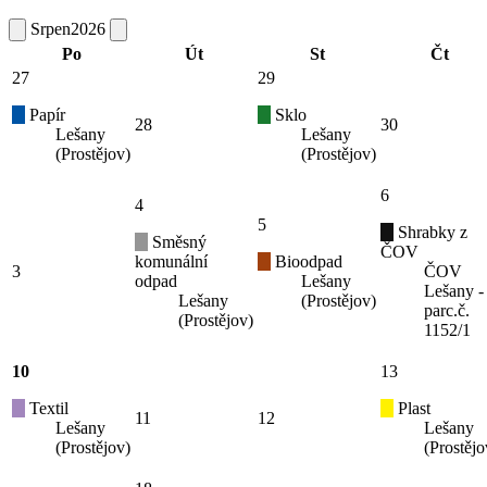
Srpen
2026
Po
Út
St
Čt
27
29
Papír
Sklo
28
30
Lešany
Lešany
(Prostějov)
(Prostějov)
6
4
5
Shrabky z
Směsný
ČOV
komunální
Bioodpad
3
ČOV
odpad
Lešany
Lešany -
Lešany
(Prostějov)
parc.č.
(Prostějov)
1152/1
10
13
Textil
Plast
11
12
Lešany
Lešany
(Prostějov)
(Prostějo