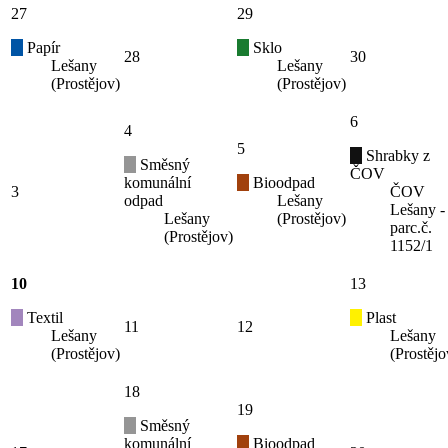
27
29
Papír
Sklo
28
30
Lešany
Lešany
(Prostějov)
(Prostějov)
6
4
5
Shrabky z
Směsný
ČOV
komunální
Bioodpad
3
ČOV
odpad
Lešany
Lešany -
Lešany
(Prostějov)
parc.č.
(Prostějov)
1152/1
10
13
Textil
Plast
11
12
Lešany
Lešany
(Prostějov)
(Prostějo
18
19
Směsný
komunální
Bioodpad