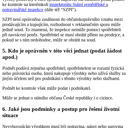
ke kontrole na kterémkoli
inspektorátu Státní zemědělské a
potravinářské inspekce
(dále též "SZPI").
SZPI není oprávněna zasáhnout do občanskoprávního vztahu mezi
prodávajícím a kupujícím, rozhodnout v reklamačním sporu může
jedině soud. To znamená, že inspekce nemůže pomoci spotřebiteli
při navrácení peněz. Spotřebitel se musí obrátit přímo na prodejce, a
pokud se s ním nedohodne, může se obrátit na soud.
5. Kdo je oprávněn v této věci jednat (podat žádost
apod.)
Podnět podává zejména spotřebitel; spotřebitelem se rozumí fyzická
nebo právnická osoba, která nakupuje výrobky nebo užívá služby za
jiným účelem než pro podnikání s těmito výrobky nebo službami.
Podnět ke kontrole však může podat i podnikatel.
Může se jednat o státního občana České republiky i o cizince.
6. Jaké jsou podmínky a postup pro řešení životní
situace
Nevyhovujícím výrobkem musí být potravina, nápoj nebo surovina