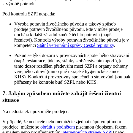
k výrobě potravin.
Pod kontrolu SZPI nespadá:
Výroba potravin živočišného původu a takový způsob
prodeje potravin živočišného původu, kde v místě prodeje
dochází k další zásadní změně těchto potravin (např.
řeznictví). Kontrola výroby potravin živočišného původu je v
kompetenci
Státní veterinární správy České republiky
.
Pokud se týká dozoru v provozovnách společného stravování
(např. restaurace, jídelny, stánky s občerstvením apod.), je
tento dozor rozdělen především mezi SZPI a orgány ochrany
veřejného zdraví (mimo jiné i krajské hygienické stanice -
KHS). Konkrétní provozovny společného stravování jsou pak
přiřazeny ke kontrole buď SZPI, nebo KHS.
7. Jakým způsobem můžete zahájit řešení životní
situace
Na nedostatek upozorněte prodejce.
V případě, že nechcete nebo nemůžete zjednat nápravu přímo u
prodejce, můžete se
obrátit s podnětem
písemnou (dopisem, faxem,
e-mailem nebo prostřednictvím
internetových stránek SZPI
) nebo