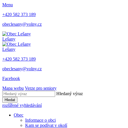
Menu
+420 582 373 189
obeclesany@volny.cz
Lešany
Lešany
+420 582 373 189
obeclesany@volny.cz
Facebook
Mapa webu
Verze pro seniory
Hledaný výraz
Hledat
rozšířené vyhledávání
Obec
Informace o obci
Kam se podívat v okolí