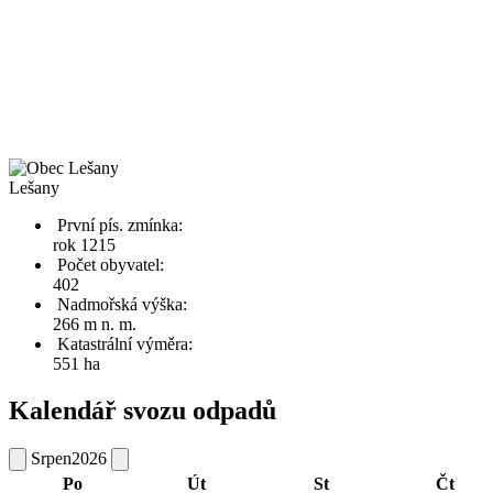
Lešany
První pís. zmínka:
rok 1215
Počet obyvatel:
402
Nadmořská výška:
266 m n. m.
Katastrální výměra:
551 ha
Kalendář svozu odpadů
Srpen
2026
Po
Út
St
Čt