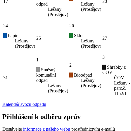
17
20
odpad
Lešany
Lešany
(Prostějov)
(Prostějov)
24
26
Papír
Sklo
25
27
Lešany
Lešany
(Prostějov)
(Prostějov)
3
1
2
Shrabky z
Směsný
ČOV
komunální
Bioodpad
31
ČOV
odpad
Lešany
Lešany -
Lešany
(Prostějov)
parc.č.
(Prostějov)
1152/1
Kalendář svozu odpadu
Přihlášení k odběru zpráv
Dostávejte
informace z našeho webu
prostřednictvím e-mailů