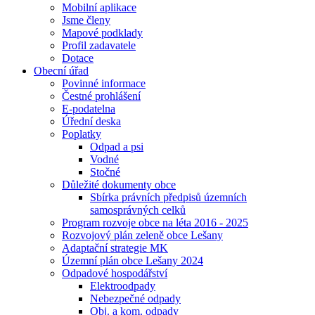
Mobilní aplikace
Jsme členy
Mapové podklady
Profil zadavatele
Dotace
Obecní úřad
Povinné informace
Čestné prohlášení
E-podatelna
Úřední deska
Poplatky
Odpad a psi
Vodné
Stočné
Důležité dokumenty obce
Sbírka právních předpisů územních
samosprávných celků
Program rozvoje obce na léta 2016 - 2025
Rozvojový plán zeleně obce Lešany
Adaptační strategie MK
Územní plán obce Lešany 2024
Odpadové hospodářství
Elektroodpady
Nebezpečné odpady
Obj. a kom. odpady