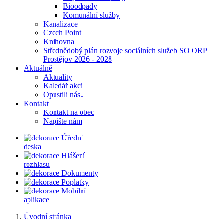
Bioodpady
Komunální služby
Kanalizace
Czech Point
Knihovna
Střednědobý plán rozvoje sociálních služeb SO ORP
Prostějov 2026 - 2028
Aktuálně
Aktuality
Kaledář akcí
Opustili nás..
Kontakt
Kontakt na obec
Napište nám
Úřední
deska
Hlášení
rozhlasu
Dokumenty
Poplatky
Mobilní
aplikace
Úvodní stránka