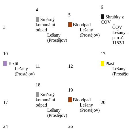
6
4
5
Shrabky z
Směsný
ČOV
komunální
Bioodpad
3
ČOV
odpad
Lešany
Lešany -
Lešany
(Prostějov)
parc.č.
(Prostějov)
1152/1
10
13
Textil
Plast
11
12
Lešany
Lešany
(Prostějov)
(Prostějo
18
19
Směsný
komunální
Bioodpad
17
20
odpad
Lešany
Lešany
(Prostějov)
(Prostějov)
24
26