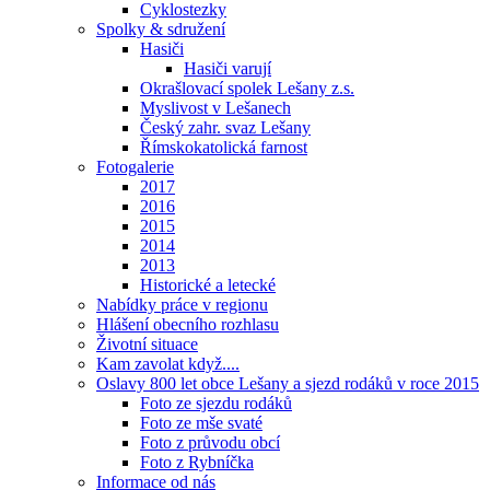
Cyklostezky
Spolky & sdružení
Hasiči
Hasiči varují
Okrašlovací spolek Lešany z.s.
Myslivost v Lešanech
Český zahr. svaz Lešany
Římskokatolická farnost
Fotogalerie
2017
2016
2015
2014
2013
Historické a letecké
Nabídky práce v regionu
Hlášení obecního rozhlasu
Životní situace
Kam zavolat když....
Oslavy 800 let obce Lešany a sjezd rodáků v roce 2015
Foto ze sjezdu rodáků
Foto ze mše svaté
Foto z průvodu obcí
Foto z Rybníčka
Informace od nás