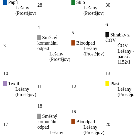
Papír
Sklo
28
30
Lešany
Lešany
(Prostějov)
(Prostějov)
6
4
5
Shrabky z
Směsný
ČOV
komunální
Bioodpad
3
ČOV
odpad
Lešany
Lešany -
Lešany
(Prostějov)
parc.č.
(Prostějov)
1152/1
10
13
Textil
Plast
11
12
Lešany
Lešany
(Prostějov)
(Prostějo
18
19
Směsný
komunální
Bioodpad
17
20
odpad
Lešany
Lešany
(Prostějov)