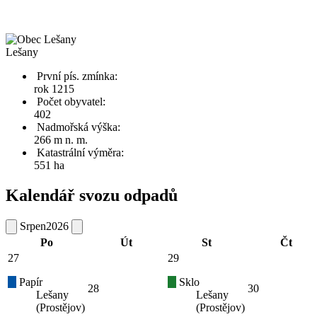
Lešany
První pís. zmínka:
rok 1215
Počet obyvatel:
402
Nadmořská výška:
266 m n. m.
Katastrální výměra:
551 ha
Kalendář svozu odpadů
Srpen
2026
Po
Út
St
Čt
27
29
Papír
Sklo
28
30
Lešany
Lešany
(Prostějov)
(Prostějov)