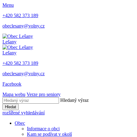
Menu
+420 582 373 189
obeclesany@volny.cz
Lešany
Lešany
+420 582 373 189
obeclesany@volny.cz
Facebook
Mapa webu
Verze pro seniory
Hledaný výraz
Hledat
rozšířené vyhledávání
Obec
Informace o obci
Kam se podívat v okolí