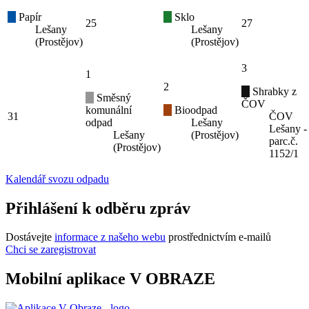
Papír
Sklo
25
27
Lešany
Lešany
(Prostějov)
(Prostějov)
3
1
2
Shrabky z
Směsný
ČOV
komunální
Bioodpad
31
ČOV
odpad
Lešany
Lešany -
Lešany
(Prostějov)
parc.č.
(Prostějov)
1152/1
Kalendář svozu odpadu
Přihlášení k odběru zpráv
Dostávejte
informace z našeho webu
prostřednictvím e-mailů
Chci se zaregistrovat
Mobilní aplikace V OBRAZE