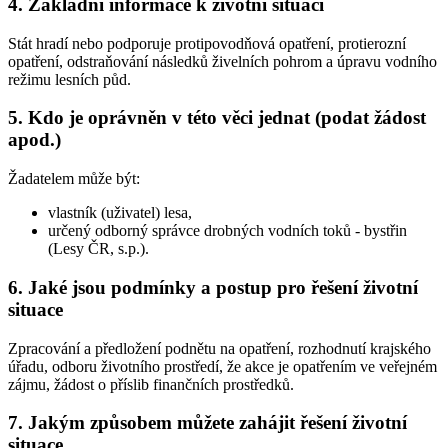
4. Základní informace k životní situaci
Stát hradí nebo podporuje protipovodňová opatření, protierozní
opatření, odstraňování následků živelních pohrom a úpravu vodního
režimu lesních půd.
5. Kdo je oprávněn v této věci jednat (podat žádost
apod.)
Žadatelem může být:
vlastník (uživatel) lesa,
určený odborný správce drobných vodních toků - bystřin
(Lesy ČR, s.p.).
6. Jaké jsou podmínky a postup pro řešení životní
situace
Zpracování a předložení podnětu na opatření, rozhodnutí krajského
úřadu, odboru životního prostředí, že akce je opatřením ve veřejném
zájmu, žádost o příslib finančních prostředků.
7. Jakým způsobem můžete zahájit řešení životní
situace