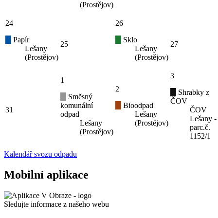
(Prostějov)
24
26
Papír
Sklo
25
27
Lešany
Lešany
(Prostějov)
(Prostějov)
3
1
2
Shrabky z
Směsný
ČOV
komunální
Bioodpad
31
ČOV
odpad
Lešany
Lešany -
Lešany
(Prostějov)
parc.č.
(Prostějov)
1152/1
Kalendář svozu odpadu
Mobilní aplikace
Sledujte informace z našeho webu