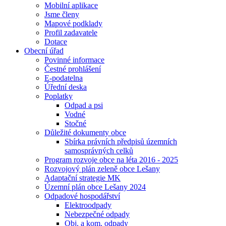
Mobilní aplikace
Jsme členy
Mapové podklady
Profil zadavatele
Dotace
Obecní úřad
Povinné informace
Čestné prohlášení
E-podatelna
Úřední deska
Poplatky
Odpad a psi
Vodné
Stočné
Důležité dokumenty obce
Sbírka právních předpisů územních
samosprávných celků
Program rozvoje obce na léta 2016 - 2025
Rozvojový plán zeleně obce Lešany
Adaptační strategie MK
Územní plán obce Lešany 2024
Odpadové hospodářství
Elektroodpady
Nebezpečné odpady
Obj. a kom. odpady