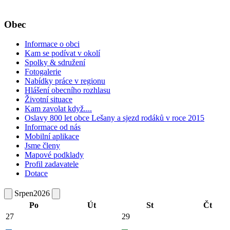
Obec
Informace o obci
Kam se podívat v okolí
Spolky & sdružení
Fotogalerie
Nabídky práce v regionu
Hlášení obecního rozhlasu
Životní situace
Kam zavolat když....
Oslavy 800 let obce Lešany a sjezd rodáků v roce 2015
Informace od nás
Mobilní aplikace
Jsme členy
Mapové podklady
Profil zadavatele
Dotace
Srpen
2026
Po
Út
St
Čt
27
29