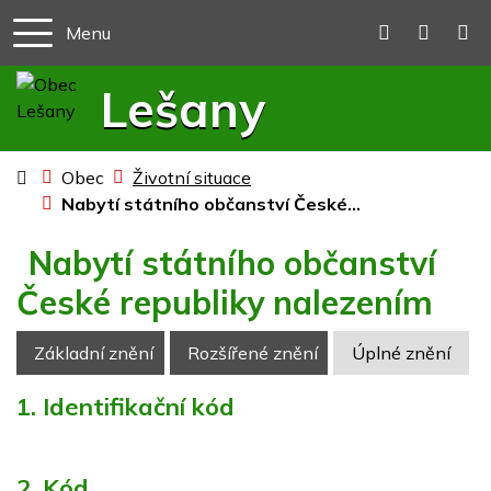
Menu
+420 582 3
obecles
Lešany
Úvodní stránka
Obec
Životní situace
Nabytí státního občanství České...
Nabytí státního občanství
České republiky nalezením
Základní znění
Rozšířené znění
Úplné znění
1. Identifikační kód
2. Kód