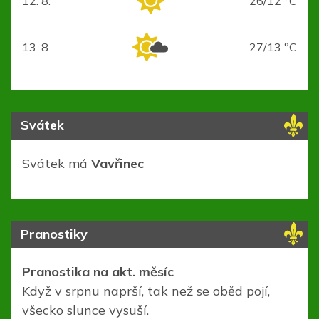
12. 8.
26/12 °C
středa
13. 8.
27/13 °C
čtvrtek
Svátek
Svátek má
Vavřinec
Pranostiky
Pranostika na akt. měsíc
Když v srpnu naprší, tak než se oběd pojí,
všecko slunce vysuší.