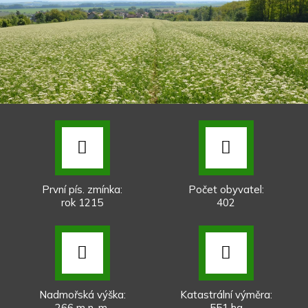
První pís. zmínka:
Počet obyvatel:
rok 1215
402
Nadmořská výška:
Katastrální výměra:
266 m n. m.
551 ha