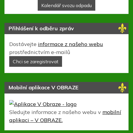
Směsný komunální odpad
Bioodpad
Shrabky z ČOV
Kalendář svozu odpadu
Lešany (Prostějov)
Lešany (Prostějov)
ČOV Lešany - parc.č. 1152/1
Přihlášení k odběru zpráv
Dostávejte
informace z našeho webu
prostřednictvím e-mailů
Chci se zaregistrovat
Mobilní aplikace V OBRAZE
Sledujte informace z našeho webu v
mobilní
aplikaci – V OBRAZE.