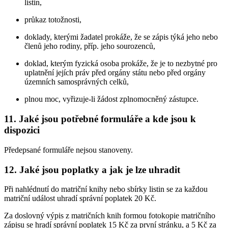
listin,
průkaz totožnosti,
doklady, kterými žadatel prokáže, že se zápis týká jeho nebo
členů jeho rodiny, příp. jeho sourozenců,
doklad, kterým fyzická osoba prokáže, že je to nezbytné pro
uplatnění jejích práv před orgány státu nebo před orgány
územních samosprávných celků,
plnou moc, vyřizuje-li žádost zplnomocněný zástupce.
11. Jaké jsou potřebné formuláře a kde jsou k
dispozici
Předepsané formuláře nejsou stanoveny.
12. Jaké jsou poplatky a jak je lze uhradit
Při nahlédnutí do matriční knihy nebo sbírky listin se za každou
matriční událost uhradí správní poplatek 20 Kč.
Za doslovný výpis z matričních knih formou fotokopie matričního
zápisu se hradí správní poplatek 15 Kč za první stránku, a 5 Kč za