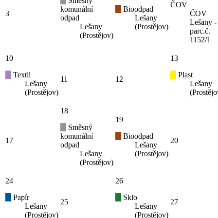
Směsný
ČOV
komunální
Bioodpad
3
ČOV
odpad
Lešany
Lešany -
Lešany
(Prostějov)
parc.č.
(Prostějov)
1152/1
10
13
Textil
Plast
11
12
Lešany
Lešany
(Prostějov)
(Prostějo
18
19
Směsný
komunální
Bioodpad
17
20
odpad
Lešany
Lešany
(Prostějov)
(Prostějov)
24
26
Papír
Sklo
25
27
Lešany
Lešany
(Prostějov)
(Prostějov)