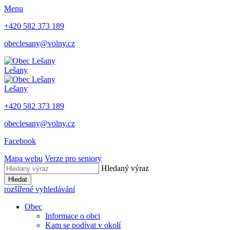
Menu
+420 582 373 189
obeclesany@volny.cz
Lešany
Lešany
+420 582 373 189
obeclesany@volny.cz
Facebook
Mapa webu
Verze pro seniory
Hledaný výraz
Hledat
rozšířené vyhledávání
Obec
Informace o obci
Kam se podívat v okolí