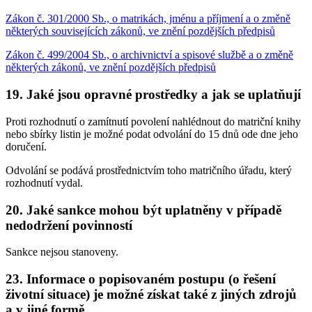
Zákon č. 301/2000 Sb., o matrikách, jménu a příjmení a o změně
některých souvisejících zákonů, ve znění pozdějších předpisů
Zákon č. 499/2004 Sb., o archivnictví a spisové službě a o změně
některých zákonů, ve znění pozdějších předpisů
19. Jaké jsou opravné prostředky a jak se uplatňují
Proti rozhodnutí o zamítnutí povolení nahlédnout do matriční knihy
nebo sbírky listin je možné podat odvolání do 15 dnů ode dne jeho
doručení.
Odvolání se podává prostřednictvím toho matričního úřadu, který
rozhodnutí vydal.
20. Jaké sankce mohou být uplatněny v případě
nedodržení povinností
Sankce nejsou stanoveny.
23. Informace o popisovaném postupu (o řešení
životní situace) je možné získat také z jiných zdrojů
a v jiné formě