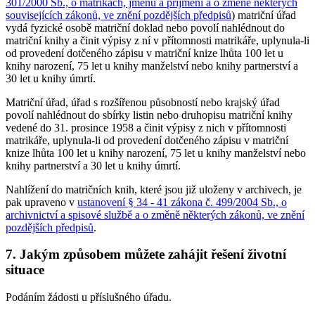
301/2000 Sb., o matrikách, jménu a příjmení a o změně některých
souvisejících zákonů, ve znění pozdějších předpisů
) matriční úřad
vydá fyzické osobě matriční doklad nebo povolí nahlédnout do
matriční knihy a činit výpisy z ní v přítomnosti matrikáře, uplynula-li
od provedení dotčeného zápisu v matriční knize lhůta 100 let u
knihy narození, 75 let u knihy manželství nebo knihy partnerství a
30 let u knihy úmrtí.
Matriční úřad, úřad s rozšířenou působností nebo krajský úřad
povolí nahlédnout do sbírky listin nebo druhopisu matriční knihy
vedené do 31. prosince 1958 a činit výpisy z nich v přítomnosti
matrikáře, uplynula-li od provedení dotčeného zápisu v matriční
knize lhůta 100 let u knihy narození, 75 let u knihy manželství nebo
knihy partnerství a 30 let u knihy úmrtí.
Nahlížení do matričních knih, které jsou již uloženy v archivech, je
pak upraveno v
ustanovení § 34 - 41 zákona č. 499/2004 Sb., o
archivnictví a spisové službě a o změně některých zákonů, ve znění
pozdějších předpisů
.
7. Jakým způsobem můžete zahájit řešení životní
situace
Podáním žádosti u příslušného úřadu.