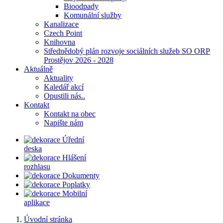
Bioodpady
Komunální služby
Kanalizace
Czech Point
Knihovna
Střednědobý plán rozvoje sociálních služeb SO ORP
Prostějov 2026 - 2028
Aktuálně
Aktuality
Kaledář akcí
Opustili nás..
Kontakt
Kontakt na obec
Napište nám
Úřední
deska
Hlášení
rozhlasu
Dokumenty
Poplatky
Mobilní
aplikace
Úvodní stránka