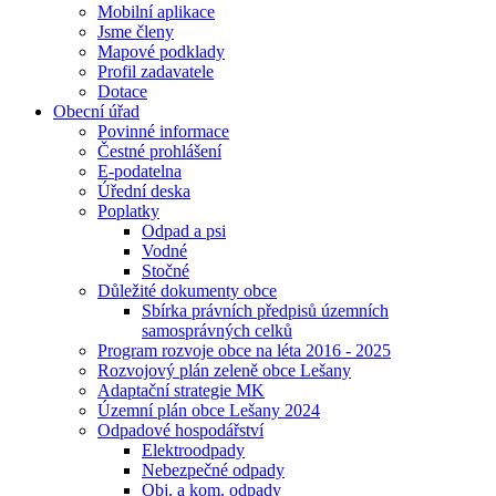
Mobilní aplikace
Jsme členy
Mapové podklady
Profil zadavatele
Dotace
Obecní úřad
Povinné informace
Čestné prohlášení
E-podatelna
Úřední deska
Poplatky
Odpad a psi
Vodné
Stočné
Důležité dokumenty obce
Sbírka právních předpisů územních
samosprávných celků
Program rozvoje obce na léta 2016 - 2025
Rozvojový plán zeleně obce Lešany
Adaptační strategie MK
Územní plán obce Lešany 2024
Odpadové hospodářství
Elektroodpady
Nebezpečné odpady
Obj. a kom. odpady