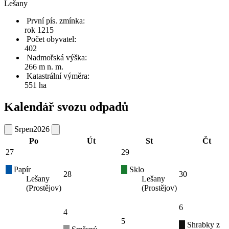
Lešany
První pís. zmínka:
rok 1215
Počet obyvatel:
402
Nadmořská výška:
266 m n. m.
Katastrální výměra:
551 ha
Kalendář svozu odpadů
Srpen
2026
Po
Út
St
Čt
27
29
Papír
Sklo
28
30
Lešany
Lešany
(Prostějov)
(Prostějov)
6
4
5
Shrabky z