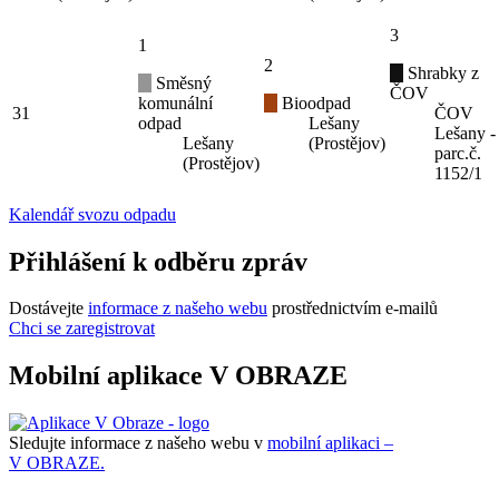
3
1
2
Shrabky z
Směsný
ČOV
komunální
Bioodpad
31
ČOV
odpad
Lešany
Lešany -
Lešany
(Prostějov)
parc.č.
(Prostějov)
1152/1
Kalendář svozu odpadu
Přihlášení k odběru zpráv
Dostávejte
informace z našeho webu
prostřednictvím e-mailů
Chci se zaregistrovat
Mobilní aplikace V OBRAZE
Sledujte informace z našeho webu v
mobilní aplikaci –
V OBRAZE.