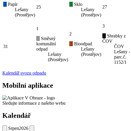
Papír
Sklo
25
27
Lešany
Lešany
(Prostějov)
(Prostějov)
3
1
2
Shrabky z
Směsný
ČOV
komunální
Bioodpad
31
ČOV
odpad
Lešany
Lešany -
Lešany
(Prostějov)
parc.č.
(Prostějov)
1152/1
Kalendář svozu odpadu
Mobilní aplikace
Sledujte informace z našeho webu
Kalendář
Srpen
2026