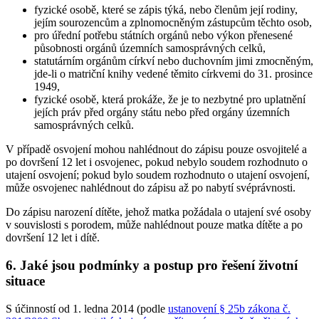
fyzické osobě, které se zápis týká, nebo členům její rodiny,
jejím sourozencům a zplnomocněným zástupcům těchto osob,
pro úřední potřebu státních orgánů nebo výkon přenesené
působnosti orgánů územních samosprávných celků,
statutárním orgánům církví nebo duchovním jimi zmocněným,
jde-li o matriční knihy vedené těmito církvemi do 31. prosince
1949,
fyzické osobě, která prokáže, že je to nezbytné pro uplatnění
jejích práv před orgány státu nebo před orgány územních
samosprávných celků.
V případě osvojení mohou nahlédnout do zápisu pouze osvojitelé a
po dovršení 12 let i osvojenec, pokud nebylo soudem rozhodnuto o
utajení osvojení; pokud bylo soudem rozhodnuto o utajení osvojení,
může osvojenec nahlédnout do zápisu až po nabytí svéprávnosti.
Do zápisu narození dítěte, jehož matka požádala o utajení své osoby
v souvislosti s porodem, může nahlédnout pouze matka dítěte a po
dovršení 12 let i dítě.
6. Jaké jsou podmínky a postup pro řešení životní
situace
S účinností od 1. ledna 2014 (podle
ustanovení § 25b zákona č.