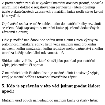
Z provedených zápisů se vydávají matriční doklady (rodný, oddací a
úmrtní list a doklad o registrovaném partnerství), které obsahují
údaje o skutečnostech zapsaných v matriční knize podle stavu ke dni
jeho vydání.
Oprávněná osoba se může nahlédnutím do matriční knihy seznámit
se všemi údaji zapsanými v matriční knize (tj. včetně dodatečných
záznamů a oprav).
Dále je možné nahlédnout do sbírek listin a činit z nich výpisy za
přítomnosti matrikáře; sbírku listin vede matriční úřad pro knihu
narození, knihu manželství, knihu registrovaného partnerství a knihu
úmrtí za každý kalendářní rok samostatně.
Sbírku listin tvoří listiny, které slouží jako podklad pro matriční
zápis, jeho změnu či opravu.
Z matričních knih či sbírek listin je možné učinit i doslovný výpis,
který je možné pořídit i fotokopií matričního zápisu.
5. Kdo je oprávněn v této věci jednat (podat žádost
apod.)
Matriční úřad povolí nahlédnutí do matriční knihy či sbírky listin: