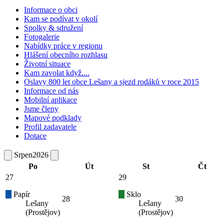
Informace o obci
Kam se podívat v okolí
Spolky & sdružení
Fotogalerie
Nabídky práce v regionu
Hlášení obecního rozhlasu
Životní situace
Kam zavolat když....
Oslavy 800 let obce Lešany a sjezd rodáků v roce 2015
Informace od nás
Mobilní aplikace
Jsme členy
Mapové podklady
Profil zadavatele
Dotace
Srpen
2026
Po
Út
St
Čt
27
29
Papír
Sklo
28
30
Lešany
Lešany
(Prostějov)
(Prostějov)