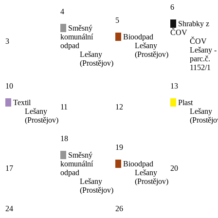
6
4
5
Shrabky z
Směsný
ČOV
komunální
Bioodpad
3
ČOV
odpad
Lešany
Lešany -
Lešany
(Prostějov)
parc.č.
(Prostějov)
1152/1
10
13
Textil
Plast
11
12
Lešany
Lešany
(Prostějov)
(Prostějo
18
19
Směsný
komunální
Bioodpad
17
20
odpad
Lešany
Lešany
(Prostějov)
(Prostějov)
24
26