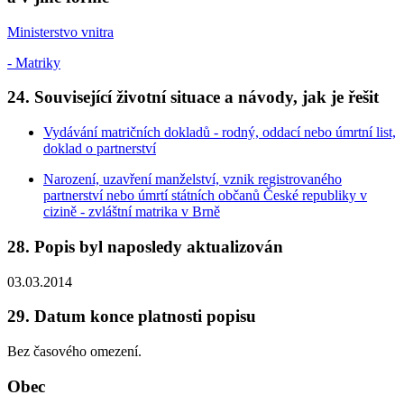
Ministerstvo vnitra
- Matriky
24. Související životní situace a návody, jak je řešit
Vydávání matričních dokladů - rodný, oddací nebo úmrtní list,
doklad o partnerství
Narození, uzavření manželství, vznik registrovaného
partnerství nebo úmrtí státních občanů České republiky v
cizině - zvláštní matrika v Brně
28. Popis byl naposledy aktualizován
03.03.2014
29. Datum konce platnosti popisu
Bez časového omezení.
Obec