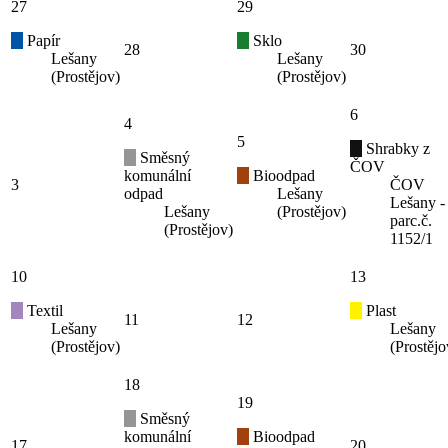
27
29
Papír
Sklo
28
30
Lešany
Lešany
(Prostějov)
(Prostějov)
6
4
5
Shrabky z
Směsný
ČOV
komunální
Bioodpad
3
ČOV
odpad
Lešany
Lešany -
Lešany
(Prostějov)
parc.č.
(Prostějov)
1152/1
10
13
Textil
Plast
11
12
Lešany
Lešany
(Prostějov)
(Prostějo
18
19
Směsný
komunální
Bioodpad
17
20