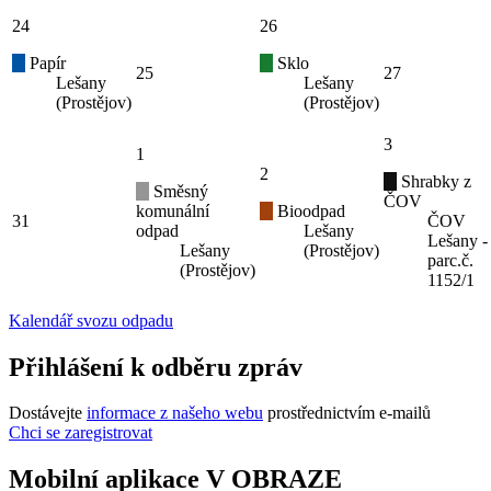
24
26
Papír
Sklo
25
27
Lešany
Lešany
(Prostějov)
(Prostějov)
3
1
2
Shrabky z
Směsný
ČOV
komunální
Bioodpad
31
ČOV
odpad
Lešany
Lešany -
Lešany
(Prostějov)
parc.č.
(Prostějov)
1152/1
Kalendář svozu odpadu
Přihlášení k odběru zpráv
Dostávejte
informace z našeho webu
prostřednictvím e-mailů
Chci se zaregistrovat
Mobilní aplikace V OBRAZE