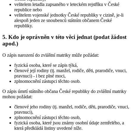
velitelem letadla zapsaného v leteckém rejstříku v České
republice nebo
velitelem vojenské jednotky České republiky v cizině, je-li
alespoň jeden ze snoubenců státním občanem České
republiky.
5. Kdo je oprávněn v této věci jednat (podat žádost
apod.)
O zápis narození do zvláštní matriky může požádat:
fyzická osoba, které se zápis týká,
členové její rodiny (tj. manžel, rodiče, děti, prarodiče, vnuci,
pravnuci) - i bez plné moci,
zplnomocnění zástupci těchto osob.
O zápis úmrtí státního občana České republiky do zvláštní matriky
mohou požádat:
členové jeho rodiny (tj. manžel, rodiče, děti, prarodiče, vnuci,
pravnuci),
zplnomocnění zástupci těchto osob,
fyzická osoba, které jsou známy osobní údaje zemřelého, a
která předkládá listiny uvedené níže.