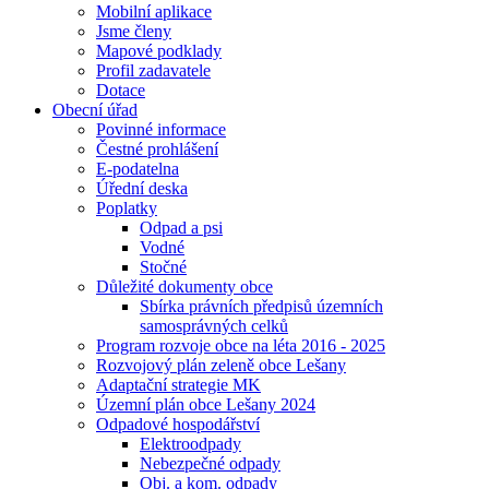
Mobilní aplikace
Jsme členy
Mapové podklady
Profil zadavatele
Dotace
Obecní úřad
Povinné informace
Čestné prohlášení
E-podatelna
Úřední deska
Poplatky
Odpad a psi
Vodné
Stočné
Důležité dokumenty obce
Sbírka právních předpisů územních
samosprávných celků
Program rozvoje obce na léta 2016 - 2025
Rozvojový plán zeleně obce Lešany
Adaptační strategie MK
Územní plán obce Lešany 2024
Odpadové hospodářství
Elektroodpady
Nebezpečné odpady
Obj. a kom. odpady