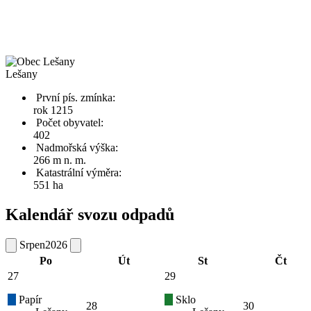
Lešany
První pís. zmínka:
rok 1215
Počet obyvatel:
402
Nadmořská výška:
266 m n. m.
Katastrální výměra:
551 ha
Kalendář svozu odpadů
Srpen
2026
Po
Út
St
Čt
27
29
Papír
Sklo
28
30