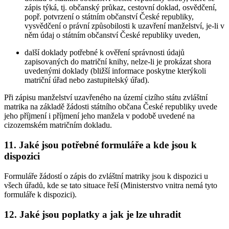
zápis týká, tj. občanský průkaz, cestovní doklad, osvědčení,
popř. potvrzení o státním občanství České republiky,
vysvědčení o právní způsobilosti k uzavření manželství, je-li v
něm údaj o státním občanství České republiky uveden,
další doklady potřebné k ověření správnosti údajů
zapisovaných do matriční knihy, nelze-li je prokázat shora
uvedenými doklady (bližší informace poskytne kterýkoli
matriční úřad nebo zastupitelský úřad).
Při zápisu manželství uzavřeného na území cizího státu zvláštní
matrika na základě žádosti státního občana České republiky uvede
jeho příjmení i příjmení jeho manžela v podobě uvedené na
cizozemském matričním dokladu.
11. Jaké jsou potřebné formuláře a kde jsou k
dispozici
Formuláře žádostí o zápis do zvláštní matriky jsou k dispozici u
všech úřadů, kde se tato situace řeší (Ministerstvo vnitra nemá tyto
formuláře k dispozici).
12. Jaké jsou poplatky a jak je lze uhradit