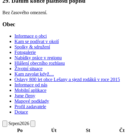
29. Datum konce platnosti popisu
Bez časového omezení.
Obec
Informace o obci
Kam se podívat v okolí
Spolky & sdružení
Fotogalerie
Nabídky práce v regionu
Hlášení obecního rozhlasu
Životní situace
Kam zavolat když....
Oslavy 800 let obce Lešany a sjezd rodáků v roce 2015
Informace od nás
Mobilní aplikace
Jsme členy
Mapové podklady
Profil zadavatele
Dotace
Srpen
2026
Po
Út
St
Čt