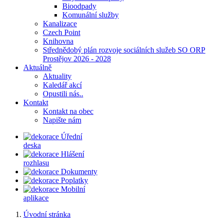
Bioodpady
Komunální služby
Kanalizace
Czech Point
Knihovna
Střednědobý plán rozvoje sociálních služeb SO ORP
Prostějov 2026 - 2028
Aktuálně
Aktuality
Kaledář akcí
Opustili nás..
Kontakt
Kontakt na obec
Napište nám
Úřední
deska
Hlášení
rozhlasu
Dokumenty
Poplatky
Mobilní
aplikace
Úvodní stránka