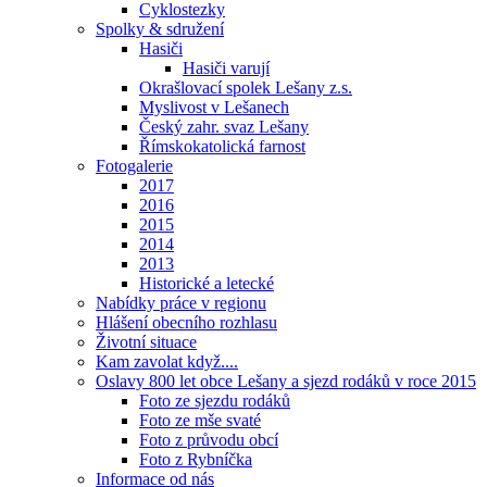
Cyklostezky
Spolky & sdružení
Hasiči
Hasiči varují
Okrašlovací spolek Lešany z.s.
Myslivost v Lešanech
Český zahr. svaz Lešany
Římskokatolická farnost
Fotogalerie
2017
2016
2015
2014
2013
Historické a letecké
Nabídky práce v regionu
Hlášení obecního rozhlasu
Životní situace
Kam zavolat když....
Oslavy 800 let obce Lešany a sjezd rodáků v roce 2015
Foto ze sjezdu rodáků
Foto ze mše svaté
Foto z průvodu obcí
Foto z Rybníčka
Informace od nás