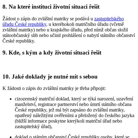
8. Na které instituci životní situaci řešit
Žádost o zápis do zvláštní matriky se podává u
zastupitelského
úřadu České republiky
, u kteréhokoli matričního úřadu (včetně
zvláštní matriky) nebo u krajského úřadu, před nímž občan složil
státoobčanský slib nebo učinil prohlášení o nabytí státního občanství
České republiky.
9. Kde, s kým a kdy životní situaci řešit
10. Jaké doklady je nutné mít s sebou
K žádosti o zápis do zvláštní matriky je třeba připojit:
cizozemský matriční doklad, který se týká narození, uzavření
manželství, registrace partnerství nebo úmrtí státního občana
České republiky, jež má být zapsáno do zvláštní matriky,
opatřený náležitými ověřeními a přeložený do českého jazyka
(bližší informace poskytne kterýkoli matriční úřad nebo
zastupitelský úřad),
doklad o státním občanství České republiky osoby, které se