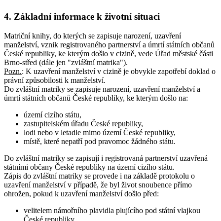
4. Základní informace k životní situaci
Matriční knihy, do kterých se zapisuje narození, uzavření
manželství, vznik registrovaného partnerství a úmrtí státních občanů
České republiky, ke kterým došlo v cizině, vede Úřad městské části
Brno-střed (dále jen "zvláštní matrika").
Pozn.
:
K uzavření manželství v cizině je obvykle zapotřebí doklad o
právní způsobilosti k manželství.
Do zvláštní matriky se zapisuje narození, uzavření manželství a
úmrtí státních občanů České republiky, ke kterým došlo na:
území cizího státu,
zastupitelském úřadu České republiky,
lodi nebo v letadle mimo území České republiky,
místě, které nepatří pod pravomoc žádného státu.
Do zvláštní matriky se zapisují i registrovaná partnerství uzavřená
státními občany České republiky na území cizího státu.
Zápis do zvláštní matriky se provede i na základě protokolu o
uzavření manželství v případě, že byl život snoubence přímo
ohrožen, pokud k uzavření manželství došlo před:
velitelem námořního plavidla plujícího pod státní vlajkou
České republiky,