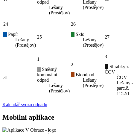
odpad
Lešany
Lešany
(Prostějov)
(Prostějov)
24
26
Papír
Sklo
25
27
Lešany
Lešany
(Prostějov)
(Prostějov)
3
1
2
Shrabky z
Směsný
ČOV
komunální
Bioodpad
31
ČOV
odpad
Lešany
Lešany -
Lešany
(Prostějov)
parc.č.
(Prostějov)
1152/1
Kalendář svozu odpadu
Mobilní aplikace