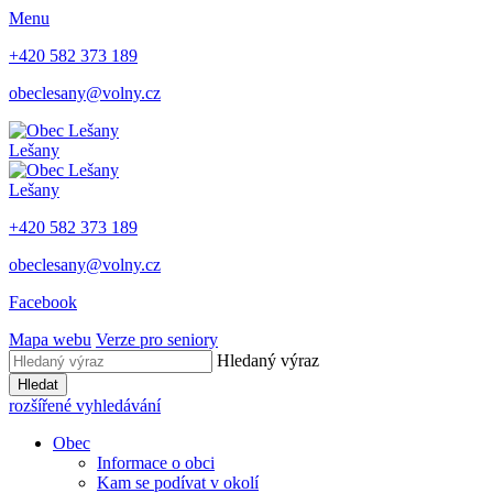
Menu
+420 582 373 189
obeclesany@volny.cz
Lešany
Lešany
+420 582 373 189
obeclesany@volny.cz
Facebook
Mapa webu
Verze pro seniory
Hledaný výraz
Hledat
rozšířené vyhledávání
Obec
Informace o obci
Kam se podívat v okolí