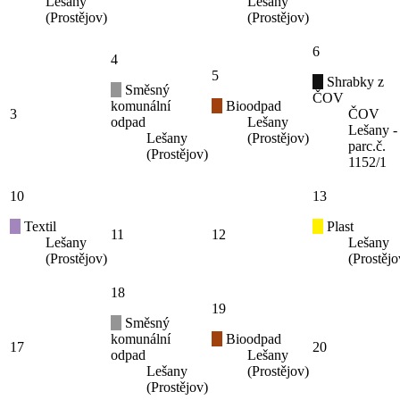
Lešany
Lešany
(Prostějov)
(Prostějov)
6
4
5
Shrabky z
Směsný
ČOV
komunální
Bioodpad
3
ČOV
odpad
Lešany
Lešany -
Lešany
(Prostějov)
parc.č.
(Prostějov)
1152/1
10
13
Textil
Plast
11
12
Lešany
Lešany
(Prostějov)
(Prostějo
18
19
Směsný
komunální
Bioodpad
17
20
odpad
Lešany
Lešany
(Prostějov)
(Prostějov)