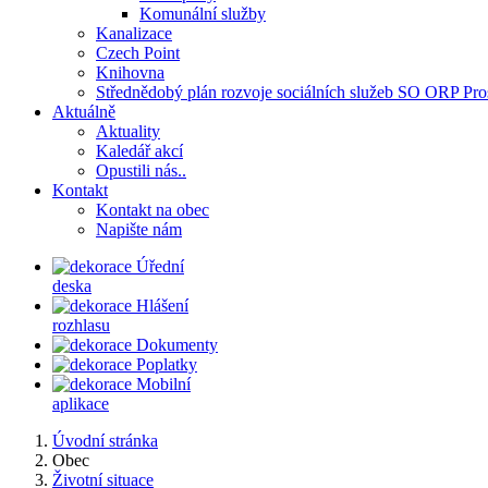
Komunální služby
Kanalizace
Czech Point
Knihovna
Střednědobý plán rozvoje sociálních služeb SO ORP Pro
Aktuálně
Aktuality
Kaledář akcí
Opustili nás..
Kontakt
Kontakt na obec
Napište nám
Úřední
deska
Hlášení
rozhlasu
Dokumenty
Poplatky
Mobilní
aplikace
Úvodní stránka
Obec
Životní situace