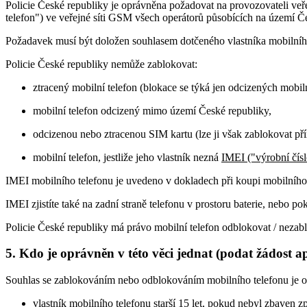
Policie České republiky je oprávněna požadovat na provozovateli ve
telefon") ve veřejné síti GSM všech operátorů působících na území Č
Požadavek musí být doložen souhlasem dotčeného vlastníka mobilníh
Policie České republiky nemůže zablokovat:
ztracený mobilní telefon (blokace se týká jen odcizených mobiln
mobilní telefon odcizený mimo území České republiky,
odcizenou nebo ztracenou SIM kartu (lze ji však zablokovat pří
mobilní telefon, jestliže jeho vlastník nezná
IMEI ("výrobní čísl
IMEI mobilního telefonu je uvedeno v dokladech při koupi mobilního t
IMEI zjistíte také na zadní straně telefonu v prostoru baterie, nebo 
Policie České republiky má právo mobilní telefon odblokovat / nezabl
5. Kdo je oprávněn v této věci jednat (podat žádost a
Souhlas se zablokováním nebo odblokováním mobilního telefonu je op
vlastník mobilního telefonu starší 15 let, pokud nebyl zbave