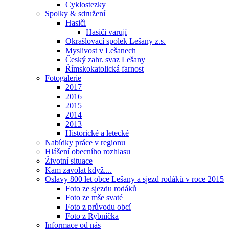
Cyklostezky
Spolky & sdružení
Hasiči
Hasiči varují
Okrašlovací spolek Lešany z.s.
Myslivost v Lešanech
Český zahr. svaz Lešany
Římskokatolická farnost
Fotogalerie
2017
2016
2015
2014
2013
Historické a letecké
Nabídky práce v regionu
Hlášení obecního rozhlasu
Životní situace
Kam zavolat když....
Oslavy 800 let obce Lešany a sjezd rodáků v roce 2015
Foto ze sjezdu rodáků
Foto ze mše svaté
Foto z průvodu obcí
Foto z Rybníčka
Informace od nás