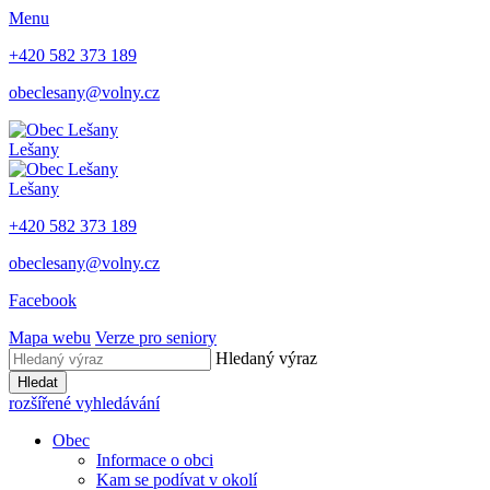
Menu
+420 582 373 189
obeclesany@volny.cz
Lešany
Lešany
+420 582 373 189
obeclesany@volny.cz
Facebook
Mapa webu
Verze pro seniory
Hledaný výraz
Hledat
rozšířené vyhledávání
Obec
Informace o obci
Kam se podívat v okolí