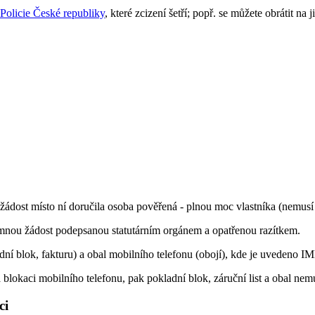
 Policie České republiky
, které zcizení šetří; popř. se můžete obrátit na
žádost místo ní doručila osoba pověřená - plnou moc vlastníka (nemusí
emnou žádost podepsanou statutárním orgánem a opatřenou razítkem.
adní blok, fakturu) a obal mobilního telefonu (obojí), kde je uvedeno IM
blokaci mobilního telefonu, pak pokladní blok, záruční list a obal nemu
ci