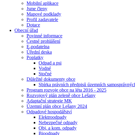
Mobilní aplikace
Jsme členy
Mapové podklady
Profil zadavatele
Dotace
Obecní úřad
Povinné informace
Čestné prohlášení
E-podatelna
Úřední deska
Poplatky
Odpad a psi
Vodné
Stočné
Důležité dokumenty obce
Sbírka právních předpisů územních samosprávnýc
Program rozvoje obce na léta 2016 - 2025
Rozvojový plán zeleně obce Lešany
Adaptační strategie MK
Územní plán obce Lešany 2024
Odpadové hospodářství
Elektroodpady
Nebezpečné odpady
Obj. a kom. odpady
Bioodpady