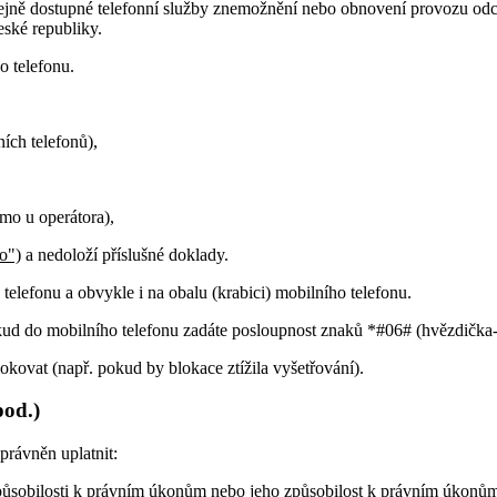
řejně dostupné telefonní služby znemožnění nebo obnovení provozu od
eské republiky.
o telefonu.
ích telefonů),
mo u operátora),
o")
a nedoloží příslušné doklady.
elefonu a obvykle i na obalu (krabici) mobilního telefonu.
pokud do mobilního telefonu zadáte posloupnost znaků *#06# (hvězdička-
okovat (např. pokud by blokace ztížila vyšetřování).
pod.)
rávněn uplatnit:
n způsobilosti k právním úkonům nebo jeho způsobilost k právním úkon