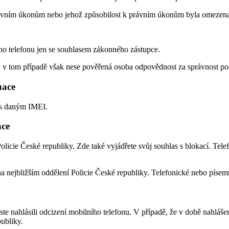
 právním úkonům nebo jehož způsobilost k právním úkonům byla omezen
ho telefonu jen se souhlasem zákonného zástupce.
 v tom případě však nese pověřená osoba odpovědnost za správnost po
uace
n s daným IMEI.
ace
olicie České republiky. Zde také vyjádřete svůj souhlas s blokací. Tel
na nejbližším oddělení Policie České republiky. Telefonické nebo pís
jste nahlásili odcizení mobilního telefonu. V případě, že v době nahl
publiky.