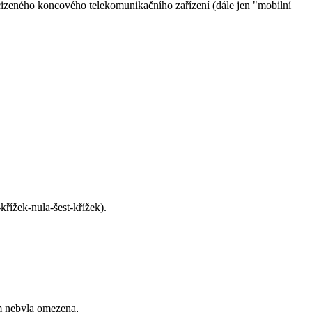
cizeného koncového telekomunikačního zařízení (dále jen "mobilní
křížek-nula-šest-křížek).
ům nebyla omezena,