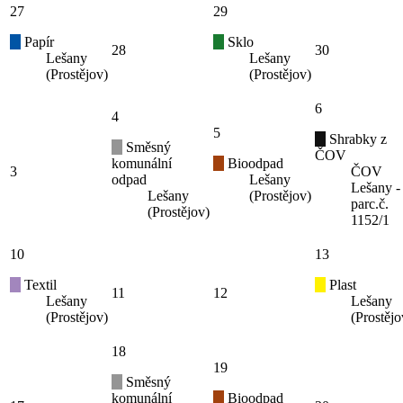
27
29
Papír
Sklo
28
30
Lešany
Lešany
(Prostějov)
(Prostějov)
6
4
5
Shrabky z
Směsný
ČOV
komunální
Bioodpad
3
ČOV
odpad
Lešany
Lešany -
Lešany
(Prostějov)
parc.č.
(Prostějov)
1152/1
10
13
Textil
Plast
11
12
Lešany
Lešany
(Prostějov)
(Prostějo
18
19
Směsný
komunální
Bioodpad