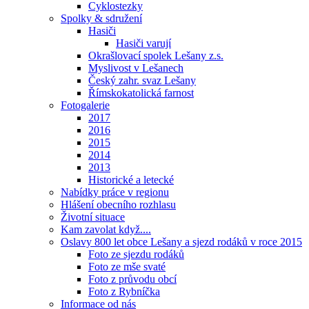
Cyklostezky
Spolky & sdružení
Hasiči
Hasiči varují
Okrašlovací spolek Lešany z.s.
Myslivost v Lešanech
Český zahr. svaz Lešany
Římskokatolická farnost
Fotogalerie
2017
2016
2015
2014
2013
Historické a letecké
Nabídky práce v regionu
Hlášení obecního rozhlasu
Životní situace
Kam zavolat když....
Oslavy 800 let obce Lešany a sjezd rodáků v roce 2015
Foto ze sjezdu rodáků
Foto ze mše svaté
Foto z průvodu obcí
Foto z Rybníčka
Informace od nás