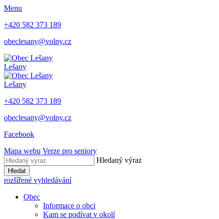
Menu
+420 582 373 189
obeclesany@volny.cz
Lešany
Lešany
+420 582 373 189
obeclesany@volny.cz
Facebook
Mapa webu
Verze pro seniory
Hledaný výraz
Hledat
rozšířené vyhledávání
Obec
Informace o obci
Kam se podívat v okolí