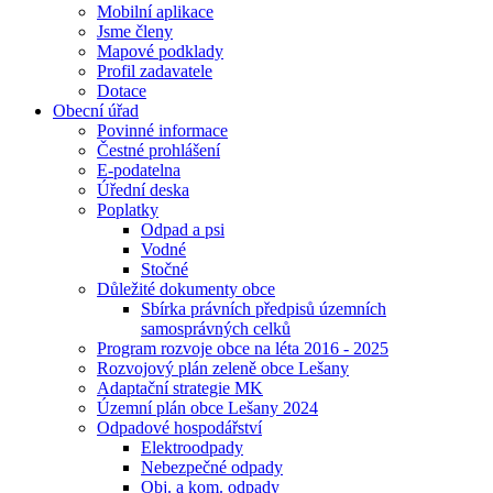
Mobilní aplikace
Jsme členy
Mapové podklady
Profil zadavatele
Dotace
Obecní úřad
Povinné informace
Čestné prohlášení
E-podatelna
Úřední deska
Poplatky
Odpad a psi
Vodné
Stočné
Důležité dokumenty obce
Sbírka právních předpisů územních
samosprávných celků
Program rozvoje obce na léta 2016 - 2025
Rozvojový plán zeleně obce Lešany
Adaptační strategie MK
Územní plán obce Lešany 2024
Odpadové hospodářství
Elektroodpady
Nebezpečné odpady
Obj. a kom. odpady