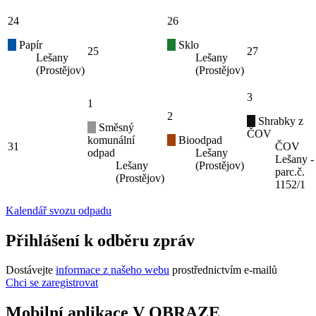
24
26
Papír
Sklo
25
27
Lešany
Lešany
(Prostějov)
(Prostějov)
3
1
2
Shrabky z
Směsný
ČOV
komunální
Bioodpad
31
ČOV
odpad
Lešany
Lešany -
Lešany
(Prostějov)
parc.č.
(Prostějov)
1152/1
Kalendář svozu odpadu
Přihlášení k odběru zpráv
Dostávejte
informace z našeho webu
prostřednictvím e-mailů
Chci se zaregistrovat
Mobilní aplikace V OBRAZE