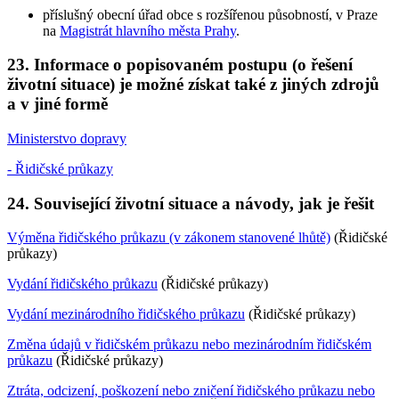
příslušný obecní úřad obce s rozšířenou působností, v Praze
na
Magistrát hlavního města Prahy
.
23. Informace o popisovaném postupu (o řešení
životní situace) je možné získat také z jiných zdrojů
a v jiné formě
Ministerstvo dopravy
- Řidičské průkazy
24. Související životní situace a návody, jak je řešit
Výměna řidičského průkazu (v zákonem stanovené lhůtě)
(Řidičské
průkazy)
Vydání řidičského průkazu
(Řidičské průkazy)
Vydání mezinárodního řidičského průkazu
(Řidičské průkazy)
Změna údajů v řidičském průkazu nebo mezinárodním řidičském
průkazu
(Řidičské průkazy)
Ztráta, odcizení, poškození nebo zničení řidičského průkazu nebo