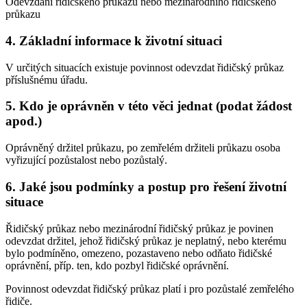
Odevzdání řidičského průkazu nebo mezinárodního řidičského
průkazu
4. Základní informace k životní situaci
V určitých situacích existuje povinnost odevzdat řidičský průkaz
příslušnému úřadu.
5. Kdo je oprávněn v této věci jednat (podat žádost
apod.)
Oprávněný držitel průkazu, po zemřelém držiteli průkazu osoba
vyřizující pozůstalost nebo pozůstalý.
6. Jaké jsou podmínky a postup pro řešení životní
situace
Řidičský průkaz nebo mezinárodní řidičský průkaz je povinen
odevzdat držitel, jehož řidičský průkaz je neplatný, nebo kterému
bylo podmíněno, omezeno, pozastaveno nebo odňato řidičské
oprávnění, příp. ten, kdo pozbyl řidičské oprávnění.
Povinnost odevzdat řidičský průkaz platí i pro pozůstalé zemřelého
řidiče.