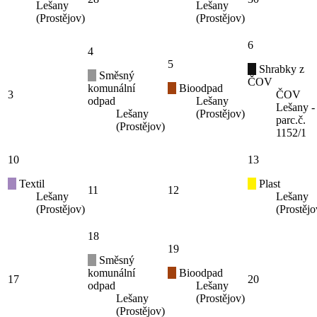
Lešany
Lešany
(Prostějov)
(Prostějov)
6
4
5
Shrabky z
Směsný
ČOV
komunální
Bioodpad
3
ČOV
odpad
Lešany
Lešany -
Lešany
(Prostějov)
parc.č.
(Prostějov)
1152/1
10
13
Textil
Plast
11
12
Lešany
Lešany
(Prostějov)
(Prostějo
18
19
Směsný
komunální
Bioodpad
17
20
odpad
Lešany
Lešany
(Prostějov)
(Prostějov)