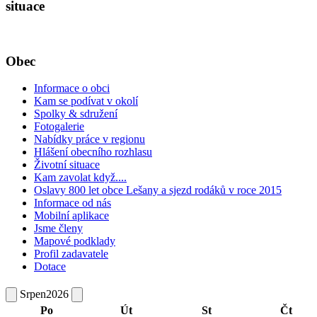
situace
Obec
Informace o obci
Kam se podívat v okolí
Spolky & sdružení
Fotogalerie
Nabídky práce v regionu
Hlášení obecního rozhlasu
Životní situace
Kam zavolat když....
Oslavy 800 let obce Lešany a sjezd rodáků v roce 2015
Informace od nás
Mobilní aplikace
Jsme členy
Mapové podklady
Profil zadavatele
Dotace
Srpen
2026
Po
Út
St
Čt