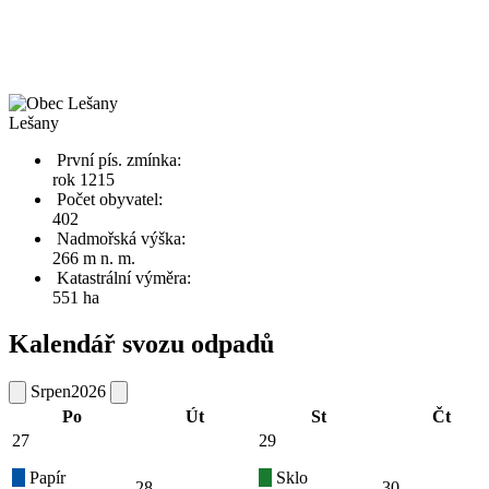
Lešany
První pís. zmínka:
rok 1215
Počet obyvatel:
402
Nadmořská výška:
266 m n. m.
Katastrální výměra:
551 ha
Kalendář svozu odpadů
Srpen
2026
Po
Út
St
Čt
27
29
Papír
Sklo
28
30