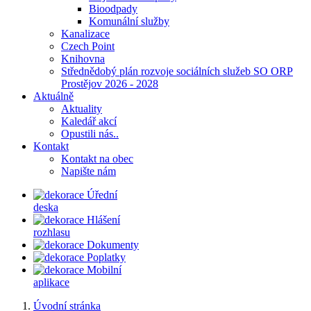
Bioodpady
Komunální služby
Kanalizace
Czech Point
Knihovna
Střednědobý plán rozvoje sociálních služeb SO ORP
Prostějov 2026 - 2028
Aktuálně
Aktuality
Kaledář akcí
Opustili nás..
Kontakt
Kontakt na obec
Napište nám
Úřední
deska
Hlášení
rozhlasu
Dokumenty
Poplatky
Mobilní
aplikace
Úvodní stránka