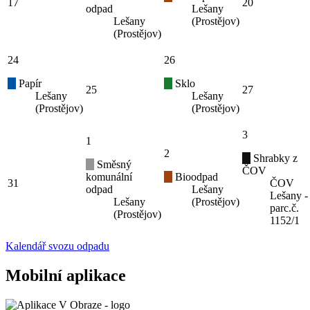
17
20
odpad
Lešany
Lešany
(Prostějov)
(Prostějov)
24
26
Papír
Sklo
25
27
Lešany
Lešany
(Prostějov)
(Prostějov)
3
1
2
Shrabky z
Směsný
ČOV
komunální
Bioodpad
31
ČOV
odpad
Lešany
Lešany -
Lešany
(Prostějov)
parc.č.
(Prostějov)
1152/1
Kalendář svozu odpadu
Mobilní aplikace