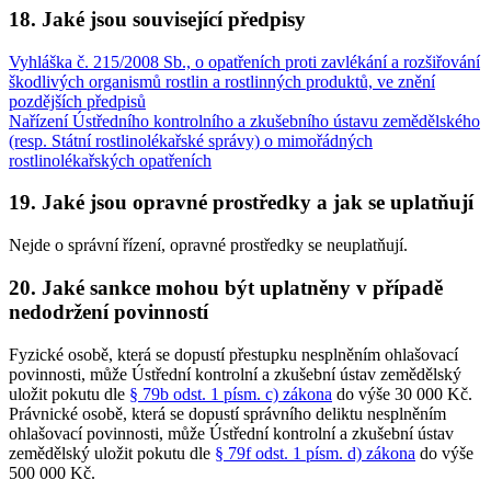
18. Jaké jsou související předpisy
Vyhláška č. 215/2008 Sb., o opatřeních proti zavlékání a rozšiřování
škodlivých organismů rostlin a rostlinných produktů, ve znění
pozdějších předpisů
Nařízení Ústředního kontrolního a zkušebního ústavu zemědělského
(resp. Státní rostlinolékařské správy) o mimořádných
rostlinolékařských opatřeních
19. Jaké jsou opravné prostředky a jak se uplatňují
Nejde o správní řízení, opravné prostředky se neuplatňují.
20. Jaké sankce mohou být uplatněny v případě
nedodržení povinností
Fyzické osobě, která se dopustí přestupku nesplněním ohlašovací
povinnosti, může Ústřední kontrolní a zkušební ústav zemědělský
uložit pokutu dle
§ 79b odst. 1 písm. c) zákona
do výše 30 000 Kč.
Právnické osobě, která se dopustí správního deliktu nesplněním
ohlašovací povinnosti, může Ústřední kontrolní a zkušební ústav
zemědělský uložit pokutu dle
§ 79f odst. 1 písm. d) zákona
do výše
500 000 Kč.