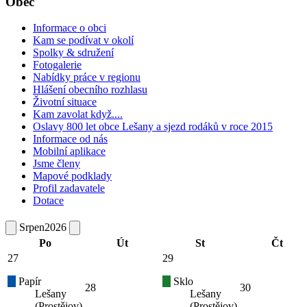
Obec
Informace o obci
Kam se podívat v okolí
Spolky & sdružení
Fotogalerie
Nabídky práce v regionu
Hlášení obecního rozhlasu
Životní situace
Kam zavolat když....
Oslavy 800 let obce Lešany a sjezd rodáků v roce 2015
Informace od nás
Mobilní aplikace
Jsme členy
Mapové podklady
Profil zadavatele
Dotace
Srpen
2026
Po
Út
St
Čt
27
29
Papír
Sklo
28
30
Lešany
Lešany
(Prostějov)
(Prostějov)