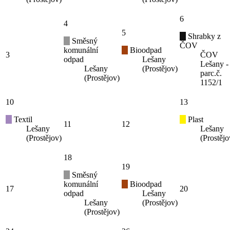
6
4
5
Shrabky z
Směsný
ČOV
komunální
Bioodpad
3
ČOV
odpad
Lešany
Lešany -
Lešany
(Prostějov)
parc.č.
(Prostějov)
1152/1
10
13
Textil
Plast
11
12
Lešany
Lešany
(Prostějov)
(Prostějo
18
19
Směsný
komunální
Bioodpad
17
20
odpad
Lešany
Lešany
(Prostějov)
(Prostějov)