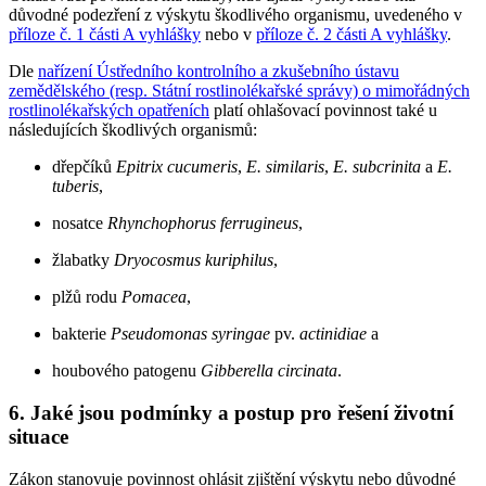
důvodné podezření z výskytu škodlivého organismu, uvedeného v
příloze č. 1 části A vyhlášky
nebo v
příloze č. 2 části A vyhlášky
.
Dle
nařízení Ústředního kontrolního a zkušebního ústavu
zemědělského (resp. Státní rostlinolékařské správy) o mimořádných
rostlinolékařských opatřeních
platí ohlašovací povinnost také u
následujících škodlivých organismů:
dřepčíků
Epitrix cucumeris
,
E. similaris
,
E. subcrinita
a
E.
tuberis
,
nosatce
Rhynchophorus ferrugineus
,
žlabatky
Dryocosmus kuriphilus
,
plžů rodu
Pomacea
,
bakterie
Pseudomonas syringae
pv.
actinidiae
a
houbového patogenu
Gibberella circinata
.
6. Jaké jsou podmínky a postup pro řešení životní
situace
Zákon stanovuje povinnost ohlásit zjištění výskytu nebo důvodné