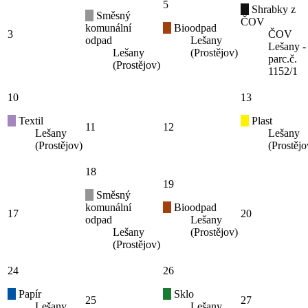
5
Shrabky z
Směsný
ČOV
komunální
Bioodpad
3
ČOV
odpad
Lešany
Lešany -
Lešany
(Prostějov)
parc.č.
(Prostějov)
1152/1
10
13
Textil
Plast
11
12
Lešany
Lešany
(Prostějov)
(Prostějo
18
19
Směsný
komunální
Bioodpad
17
20
odpad
Lešany
Lešany
(Prostějov)
(Prostějov)
24
26
Papír
Sklo
25
27
Lešany
Lešany