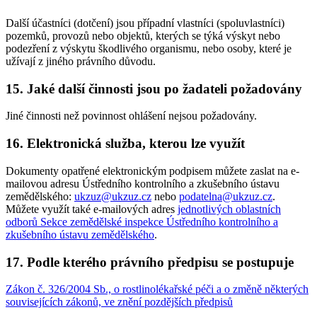
Další účastníci (dotčení) jsou případní vlastníci (spoluvlastníci)
pozemků, provozů nebo objektů, kterých se týká výskyt nebo
podezření z výskytu škodlivého organismu, nebo osoby, které je
užívají z jiného právního důvodu.
15. Jaké další činnosti jsou po žadateli požadovány
Jiné činnosti než povinnost ohlášení nejsou požadovány.
16. Elektronická služba, kterou lze využít
Dokumenty opatřené elektronickým podpisem můžete zaslat na e-
mailovou adresu Ústředního kontrolního a zkušebního ústavu
zemědělského:
ukzuz@ukzuz.cz
nebo
podatelna@ukzuz.cz
.
Můžete využít také e-mailových adres
jednotlivých oblastních
odborů Sekce zemědělské inspekce Ústředního kontrolního a
zkušebního ústavu zemědělského
.
17. Podle kterého právního předpisu se postupuje
Zákon č. 326/2004 Sb., o rostlinolékařské péči a o změně některých
souvisejících zákonů, ve znění pozdějších předpisů