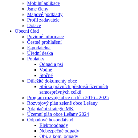
Mobilní aplikace
Jsme členy
Mapové podklady
Profil zadavatele
Dotace
Obecní úřad
Povinné informace
Čestné prohlášení
E-podatelna
Úřední deska
Poplatky
Odpad a psi
Vodné
Stočné
Důležité dokumenty obce
Sbírka právních předpisů územních
samosprávných celků
Program rozvoje obce na léta 2016 - 2025
Rozvojový plán zeleně obce Lešany
Adaptační strategie MK
Územní plán obce Lešany 2024
Odpadové hospodářství
Elektroodpady
Nebezpečné odpady
Obj. a kom. odpady