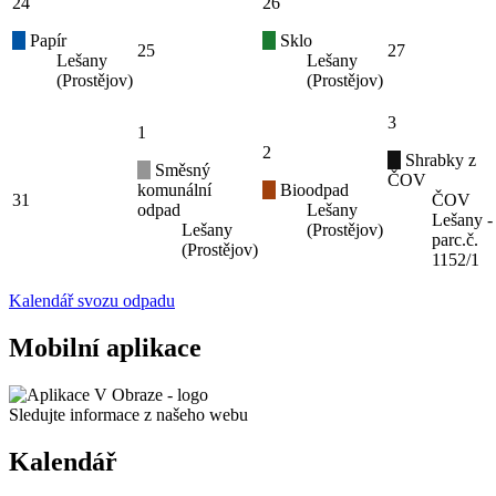
24
26
Papír
Sklo
25
27
Lešany
Lešany
(Prostějov)
(Prostějov)
3
1
2
Shrabky z
Směsný
ČOV
komunální
Bioodpad
31
ČOV
odpad
Lešany
Lešany -
Lešany
(Prostějov)
parc.č.
(Prostějov)
1152/1
Kalendář svozu odpadu
Mobilní aplikace
Sledujte informace z našeho webu
Kalendář