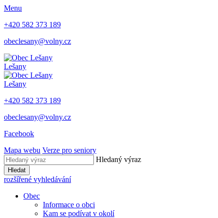
Menu
+420 582 373 189
obeclesany@volny.cz
Lešany
Lešany
+420 582 373 189
obeclesany@volny.cz
Facebook
Mapa webu
Verze pro seniory
Hledaný výraz
Hledat
rozšířené vyhledávání
Obec
Informace o obci
Kam se podívat v okolí