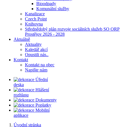
Bioodpady
Komunální služby
Kanalizace
Czech Point
Knihovna
Střednědobý plán rozvoje sociálních služeb SO ORP
Prostějov 2026 - 2028
Aktuálně
Aktuality
Kaledář akcí
Opustili nás..
Kontakt
Kontakt na obec
Napište nám
Úřední
deska
Hlášení
rozhlasu
Dokumenty
Poplatky
Mobilní
aplikace
Úvodní stránka