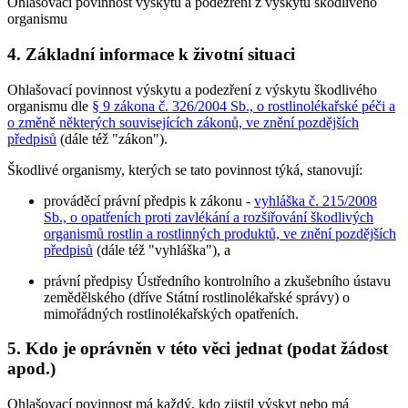
Ohlašovací povinnost výskytu a podezření z výskytu škodlivého
organismu
4. Základní informace k životní situaci
Ohlašovací povinnost výskytu a podezření z výskytu škodlivého
organismu dle
§ 9 zákona č. 326/2004 Sb., o rostlinolékařské péči a
o změně některých souvisejících zákonů, ve znění pozdějších
předpisů
(dále též "zákon").
Škodlivé organismy, kterých se tato povinnost týká, stanovují:
prováděcí právní předpis k zákonu -
vyhláška č. 215/2008
Sb., o opatřeních proti zavlékání a rozšiřování škodlivých
organismů rostlin a rostlinných produktů, ve znění pozdějších
předpisů
(dále též "vyhláška"), a
právní předpisy Ústředního kontrolního a zkušebního ústavu
zemědělského (dříve Státní rostlinolékařské správy) o
mimořádných rostlinolékařských opatřeních.
5. Kdo je oprávněn v této věci jednat (podat žádost
apod.)
Ohlašovací povinnost má každý, kdo zjistil výskyt nebo má