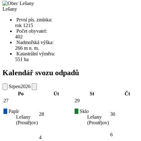
Lešany
První pís. zmínka:
rok 1215
Počet obyvatel:
402
Nadmořská výška:
266 m n. m.
Katastrální výměra:
551 ha
Kalendář svozu odpadů
Srpen
2026
Po
Út
St
Čt
27
29
Papír
Sklo
28
30
Lešany
Lešany
(Prostějov)
(Prostějov)
6
4