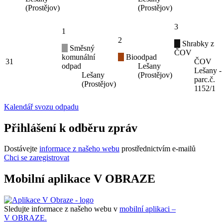
(Prostějov)
(Prostějov)
3
1
2
Shrabky z
Směsný
ČOV
komunální
Bioodpad
31
ČOV
odpad
Lešany
Lešany -
Lešany
(Prostějov)
parc.č.
(Prostějov)
1152/1
Kalendář svozu odpadu
Přihlášení k odběru zpráv
Dostávejte
informace z našeho webu
prostřednictvím e-mailů
Chci se zaregistrovat
Mobilní aplikace V OBRAZE
Sledujte informace z našeho webu v
mobilní aplikaci –
V OBRAZE.