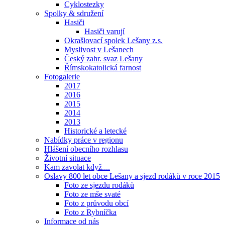
Cyklostezky
Spolky & sdružení
Hasiči
Hasiči varují
Okrašlovací spolek Lešany z.s.
Myslivost v Lešanech
Český zahr. svaz Lešany
Římskokatolická farnost
Fotogalerie
2017
2016
2015
2014
2013
Historické a letecké
Nabídky práce v regionu
Hlášení obecního rozhlasu
Životní situace
Kam zavolat když....
Oslavy 800 let obce Lešany a sjezd rodáků v roce 2015
Foto ze sjezdu rodáků
Foto ze mše svaté
Foto z průvodu obcí
Foto z Rybníčka
Informace od nás