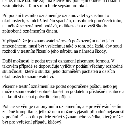
ústně, může osobně zajít na kterékoliv policejní oddělení či státní
zastupitelství. Tam s ním bude sepsán protokol.
Při podání trestního oznámení je oznamovatel vyslechnut o
okolnostech, za nichž byl čin spáchán, o osobních poměrech toho,
na něhož se oznámení podává, o důkazech a o výši škody
způsobené oznámeným činem.
V případě, že je oznamovatel zároveň poškozeným nebo jeho
zmocněncem, musí být vyslechnut také o tom, zda žádá, aby soud
rozhodl v trestním řízení o jeho nároku na náhradu škody.
Další možností je podat trestní oznámení písemnou formou. V
takovém případě se doporučuje vylíčit v podání všechny rozhodné
skutečnosti, které o skutku, jeho domnělém pachateli a dalších
okolnostech oznamovatel ví.
Písemné trestní oznámení lze podat doporučeně poštou nebo jej
může oznamovatel osobně donést na podatelnu příslušné instituce a
na kopii si nechat potvrdit jeho přijetí.
Policie se věnuje i anonymním oznámením, ale prověřování se tím
značně komplikuje, jelikož není možné vyjasnit případné nejasnosti
v podání. Často tím policie ztrácí významného svědka, který může
být pro vyřešení případu klíčový.