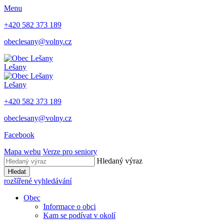
Menu
+420 582 373 189
obeclesany@volny.cz
Lešany
Lešany
+420 582 373 189
obeclesany@volny.cz
Facebook
Mapa webu
Verze pro seniory
Hledaný výraz
Hledat
rozšířené vyhledávání
Obec
Informace o obci
Kam se podívat v okolí