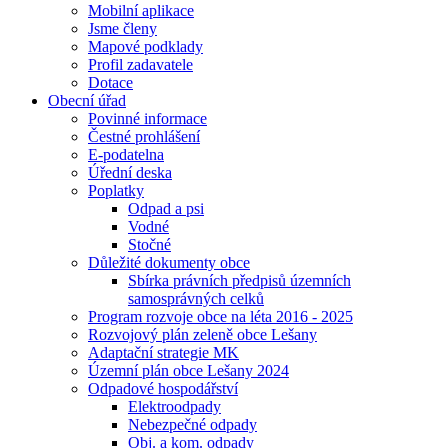
Mobilní aplikace
Jsme členy
Mapové podklady
Profil zadavatele
Dotace
Obecní úřad
Povinné informace
Čestné prohlášení
E-podatelna
Úřední deska
Poplatky
Odpad a psi
Vodné
Stočné
Důležité dokumenty obce
Sbírka právních předpisů územních
samosprávných celků
Program rozvoje obce na léta 2016 - 2025
Rozvojový plán zeleně obce Lešany
Adaptační strategie MK
Územní plán obce Lešany 2024
Odpadové hospodářství
Elektroodpady
Nebezpečné odpady
Obj. a kom. odpady