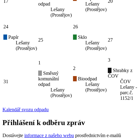
17
20
odpad
Lešany
Lešany
(Prostějov)
(Prostějov)
24
26
Papír
Sklo
25
27
Lešany
Lešany
(Prostějov)
(Prostějov)
3
1
2
Shrabky z
Směsný
ČOV
komunální
Bioodpad
31
ČOV
odpad
Lešany
Lešany -
Lešany
(Prostějov)
parc.č.
(Prostějov)
1152/1
Kalendář svozu odpadu
Přihlášení k odběru zpráv
Dostávejte
informace z našeho webu
prostřednictvím e-mailů