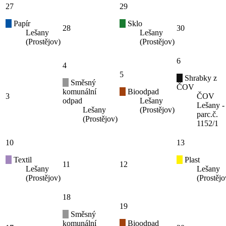
27
29
Papír
Sklo
28
30
Lešany
Lešany
(Prostějov)
(Prostějov)
6
4
5
Shrabky z
Směsný
ČOV
komunální
Bioodpad
3
ČOV
odpad
Lešany
Lešany -
Lešany
(Prostějov)
parc.č.
(Prostějov)
1152/1
10
13
Textil
Plast
11
12
Lešany
Lešany
(Prostějov)
(Prostějo
18
19
Směsný
komunální
Bioodpad