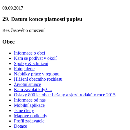
08.09.2017
29. Datum konce platnosti popisu
Bez časového omezení.
Obec
Informace o obci
Kam se podívat v okolí
Spolky & sdružení
Fotogalerie
Nabídky práce v regionu
Hlášení obecního rozhlasu
Životní situace
Kam zavolat když....
Oslavy 800 let obce Lešany a sjezd rodáků v roce 2015
Informace od nás
Mobilní aplikace
Jsme členy
Mapové podklady
Profil zadavatele
Dotace