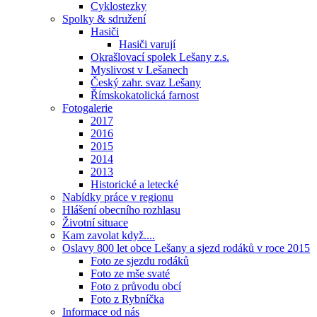
Cyklostezky
Spolky & sdružení
Hasiči
Hasiči varují
Okrašlovací spolek Lešany z.s.
Myslivost v Lešanech
Český zahr. svaz Lešany
Římskokatolická farnost
Fotogalerie
2017
2016
2015
2014
2013
Historické a letecké
Nabídky práce v regionu
Hlášení obecního rozhlasu
Životní situace
Kam zavolat když....
Oslavy 800 let obce Lešany a sjezd rodáků v roce 2015
Foto ze sjezdu rodáků
Foto ze mše svaté
Foto z průvodu obcí
Foto z Rybníčka
Informace od nás