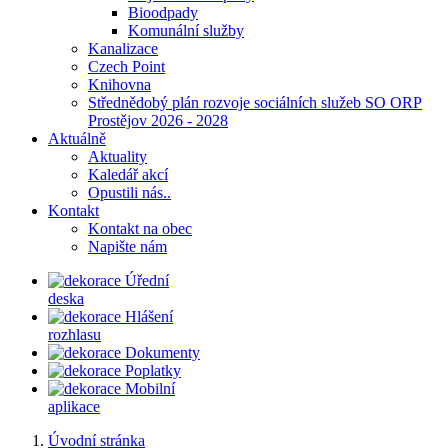
Bioodpady
Komunální služby
Kanalizace
Czech Point
Knihovna
Střednědobý plán rozvoje sociálních služeb SO ORP
Prostějov 2026 - 2028
Aktuálně
Aktuality
Kaledář akcí
Opustili nás..
Kontakt
Kontakt na obec
Napište nám
Úřední
deska
Hlášení
rozhlasu
Dokumenty
Poplatky
Mobilní
aplikace
Úvodní stránka