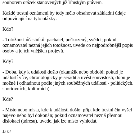
souborem otázek stanovených již římským právem.
Každé trestní oznámení by tedy mělo obsahovat základní údaje
odpovídající na tyto otázky:
Kdo?
- Totožnost účastníků: pachatel, poškozený, svědci; pokud
oznamovatel nezná jejich totožnost, uvede co nejpodrobnější popis
osoby a jejích vnějších projevů.
Kdy?
- Doba, kdy k události došlo (okamžik nebo období; pokud je
událostí více, chronologicky je seřadit a uvést souvislosti; dobu je
možné i odhadnout podle jiných souběžných událostí - politických,
sportovních, kulturních).
Kde?
- Místo nebo místa, kde k události došlo, příp. kde trestní čin vyšel
najevo nebo byl dokonán; pokud oznamovatel nezná přesnou
dislokaci (adresu), uvede, jak lze místo vyhledat.
Jak?