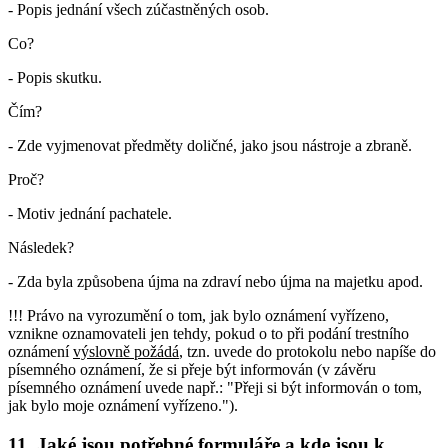
- Popis jednání všech zúčastněných osob.
Co?
- Popis skutku.
Čím?
- Zde vyjmenovat předměty doličné, jako jsou nástroje a zbraně.
Proč?
- Motiv jednání pachatele.
Následek?
- Zda byla způsobena újma na zdraví nebo újma na majetku apod.
!!! Právo na vyrozumění o tom, jak bylo oznámení vyřízeno,
vznikne oznamovateli jen tehdy, pokud o to při podání trestního
oznámení
výslovně požádá
, tzn. uvede do protokolu nebo napíše do
písemného oznámení, že si přeje být informován (v závěru
písemného oznámení uvede např.: "Přeji si být informován o tom,
jak bylo moje oznámení vyřízeno.").
11. Jaké jsou potřebné formuláře a kde jsou k