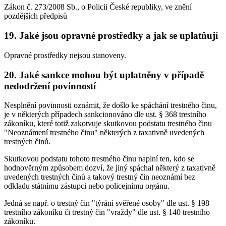
Zákon č. 273/2008 Sb., o Policii České republiky, ve znění
pozdějších předpisů
19. Jaké jsou opravné prostředky a jak se uplatňují
Opravné prostředky nejsou stanoveny.
20. Jaké sankce mohou být uplatněny v případě
nedodržení povinností
Nesplnění povinnosti oznámit, že došlo ke spáchání trestného činu,
je v některých případech sankcionováno dle ust. § 368 trestního
zákoníku, které totiž zakotvuje skutkovou podstatu trestného činu
"Neoznámení trestného činu" některých z taxativně uvedených
trestných činů.
Skutkovou podstatu tohoto trestného činu naplní ten, kdo se
hodnověrným způsobem dozví, že jiný spáchal některý z taxativně
uvedených trestných činů a takový trestný čin neoznámí bez
odkladu státnímu zástupci nebo policejnímu orgánu.
Jedná se např. o trestný čin "týrání svěřené osoby" dle ust. § 198
trestního zákoníku či trestný čin "vraždy" dle ust. § 140 trestního
zákoníku.