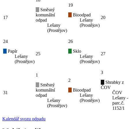
19
Směsný
komunální
Bioodpad
17
20
odpad
Lešany
Lešany
(Prostějov)
(Prostějov)
24
26
Papír
Sklo
25
27
Lešany
Lešany
(Prostějov)
(Prostějov)
3
1
2
Shrabky z
Směsný
ČOV
komunální
Bioodpad
31
ČOV
odpad
Lešany
Lešany -
Lešany
(Prostějov)
parc.č.
(Prostějov)
1152/1
Kalendář svozu odpadu