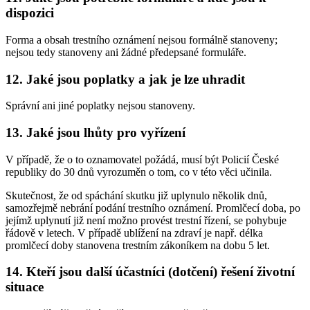
dispozici
Forma a obsah trestního oznámení nejsou formálně stanoveny;
nejsou tedy stanoveny ani žádné předepsané formuláře.
12. Jaké jsou poplatky a jak je lze uhradit
Správní ani jiné poplatky nejsou stanoveny.
13. Jaké jsou lhůty pro vyřízení
V případě, že o to oznamovatel požádá, musí být Policií České
republiky do 30 dnů vyrozuměn o tom, co v této věci učinila.
Skutečnost, že od spáchání skutku již uplynulo několik dnů,
samozřejmě nebrání podání trestního oznámení. Promlčecí doba, po
jejímž uplynutí již není možno provést trestní řízení, se pohybuje
řádově v letech. V případě ublížení na zdraví je např. délka
promlčecí doby stanovena trestním zákoníkem na dobu 5 let.
14. Kteří jsou další účastníci (dotčení) řešení životní
situace