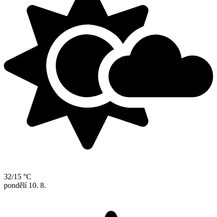
32/15 °C
pondělí
10. 8.