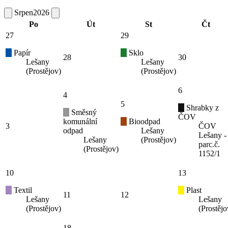
Srpen
2026
Po
Út
St
Čt
27
29
Papír
Sklo
28
30
Lešany
Lešany
(Prostějov)
(Prostějov)
6
4
5
Shrabky z
Směsný
ČOV
komunální
Bioodpad
3
ČOV
odpad
Lešany
Lešany -
Lešany
(Prostějov)
parc.č.
(Prostějov)
1152/1
10
13
Textil
Plast
11
12
Lešany
Lešany
(Prostějov)
(Prostějo
18