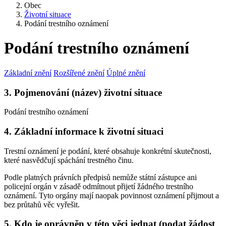
Obec
Životní situace
Podání trestního oznámení
Podání trestního oznámení
Základní znění
Rozšířené znění
Úplné znění
3. Pojmenování (název) životní situace
Podání trestního oznámení
4. Základní informace k životní situaci
Trestní oznámení je podání, které obsahuje konkrétní skutečnosti,
které nasvědčují spáchání trestného činu.
Podle platných právních předpisů nemůže státní zástupce ani
policejní orgán v zásadě odmítnout přijetí žádného trestního
oznámení. Tyto orgány mají naopak povinnost oznámení přijmout a
bez průtahů věc vyřešit.
5. Kdo je oprávněn v této věci jednat (podat žádost