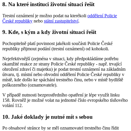
8. Na které instituci životní situaci řešit
Trestní oznámení je možno podat na kterékoli
oddělení Policie
České republiky
nebo
státní zastupitelství
.
9. Kde, s kým a kdy životní situaci řešit
Pochopitelně platí povinnost jakékoli součásti Policie České
republiky přijmout podání (trestní oznámení) od kohokoli.
Nejefektivnější (zejména v situaci, kdy předpokládáme potřebu
okamžité reakce ze strany Policie České republiky - např. trvající
ohrožení zdraví či majetku) je podat trestní oznámení na základním
útvaru, tj. místní nebo obvodní oddělení Policie České republiky v
místě, kde došlo ke spáchání trestného činu, nebo v místě bydliště
poškozeného (oznamovatele).
V případě nutnosti bezprostředního opatření je lépe využít linku
158. Rovněž je možné volat na jednotné číslo evropského tísňového
volání 112.
10. Jaké doklady je nutné mít s sebou
Po obsahové stránce by se měl oznamovatel trestného činu řídit