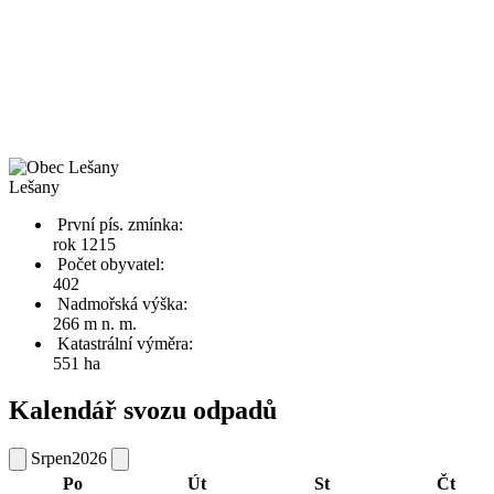
Lešany
První pís. zmínka:
rok 1215
Počet obyvatel:
402
Nadmořská výška:
266 m n. m.
Katastrální výměra:
551 ha
Kalendář svozu odpadů
Srpen
2026
Po
Út
St
Čt