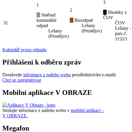
3
1
2
Shrabky z
Směsný
ČOV
komunální
Bioodpad
31
ČOV
odpad
Lešany
Lešany -
Lešany
(Prostějov)
parc.č.
(Prostějov)
1152/1
Kalendář svozu odpadu
Přihlášení k odběru zpráv
Dostávejte
informace z našeho webu
prostřednictvím e-mailů
Chci se zaregistrovat
Mobilní aplikace V OBRAZE
Sledujte informace z našeho webu v
mobilní aplikaci –
V OBRAZE.
Megafon