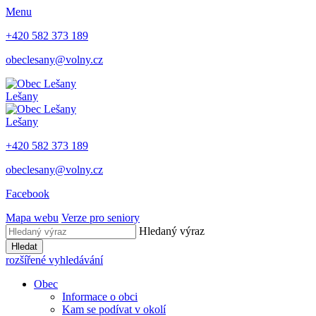
Menu
+420 582 373 189
obeclesany@volny.cz
Lešany
Lešany
+420 582 373 189
obeclesany@volny.cz
Facebook
Mapa webu
Verze pro seniory
Hledaný výraz
Hledat
rozšířené vyhledávání
Obec
Informace o obci
Kam se podívat v okolí