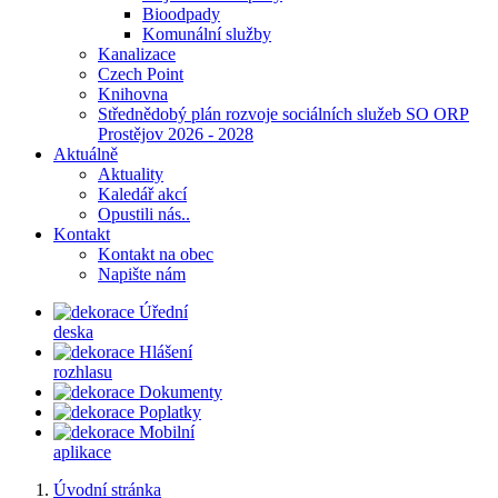
Bioodpady
Komunální služby
Kanalizace
Czech Point
Knihovna
Střednědobý plán rozvoje sociálních služeb SO ORP
Prostějov 2026 - 2028
Aktuálně
Aktuality
Kaledář akcí
Opustili nás..
Kontakt
Kontakt na obec
Napište nám
Úřední
deska
Hlášení
rozhlasu
Dokumenty
Poplatky
Mobilní
aplikace
Úvodní stránka