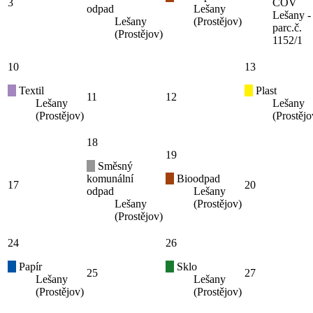
3
ČOV
odpad
Lešany
Lešany -
Lešany
(Prostějov)
parc.č.
(Prostějov)
1152/1
10
13
Textil
Plast
11
12
Lešany
Lešany
(Prostějov)
(Prostějo
18
19
Směsný
komunální
Bioodpad
17
20
odpad
Lešany
Lešany
(Prostějov)
(Prostějov)
24
26
Papír
Sklo
25
27
Lešany
Lešany
(Prostějov)
(Prostějov)