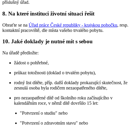
příslušný úřad.
8. Na které instituci životní situaci řešit
Obraťte se na
Úřad práce České republiky - krajskou pobočku
, resp.
kontaktní pracoviště, dle místa vašeho trvalého pobytu.
10. Jaké doklady je nutné mít s sebou
Na úřadě předložte:
žádost o pohřebné,
průkaz totožnosti (doklad o trvalém pobytu),
rodný list dítěte, příp. další doklady prokazující skutečnost, že
zesnulá osoba byla rodičem nezaopatřeného dítěte,
pro nezaopatřené dítě od školního roku začínajícího v
kalendářním roce, v němž dítě dovršilo 15 let:
"Potvrzení o studiu" nebo
"Potvrzení o zdravotním stavu" nebo