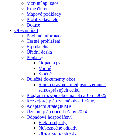
Mobilní aplikace
Jsme členy
Mapové podklady
Profil zadavatele
Dotace
Obecní úřad
Povinné informace
Čestné prohlášení
E-podatelna
Úřední deska
Poplatky
Odpad a psi
Vodné
Stočné
Důležité dokumenty obce
Sbírka právních předpisů územních
samosprávných celků
Program rozvoje obce na léta 2016 - 2025
Rozvojový plán zeleně obce Lešany
Adaptační strategie MK
Územní plán obce Lešany 2024
Odpadové hospodářství
Elektroodpady
Nebezpečné odpady
Obj. a kom. odpady