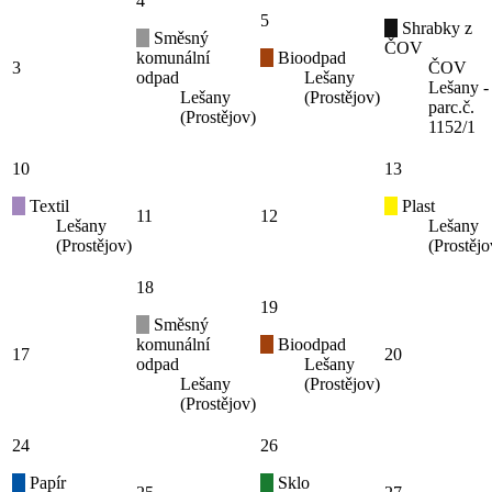
4
5
Shrabky z
Směsný
ČOV
komunální
Bioodpad
3
ČOV
odpad
Lešany
Lešany -
Lešany
(Prostějov)
parc.č.
(Prostějov)
1152/1
10
13
Textil
Plast
11
12
Lešany
Lešany
(Prostějov)
(Prostějo
18
19
Směsný
komunální
Bioodpad
17
20
odpad
Lešany
Lešany
(Prostějov)
(Prostějov)
24
26
Papír
Sklo