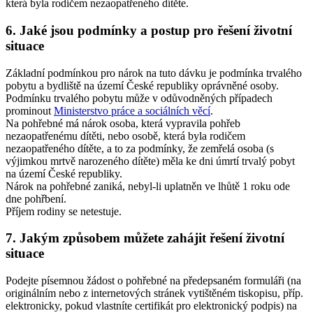
která byla rodičem nezaopatřeného dítěte.
6. Jaké jsou podmínky a postup pro řešení životní
situace
Základní podmínkou pro nárok na tuto dávku je podmínka trvalého
pobytu a bydliště na území České republiky oprávněné osoby.
Podmínku trvalého pobytu může v odůvodněných případech
prominout
Ministerstvo práce a sociálních věcí
.
Na pohřebné má nárok osoba, která vypravila pohřeb
nezaopatřenému dítěti, nebo osobě, která byla rodičem
nezaopatřeného dítěte, a to za podmínky, že zemřelá osoba (s
výjimkou mrtvě narozeného dítěte) měla ke dni úmrtí trvalý pobyt
na území České republiky.
Nárok na pohřebné zaniká, nebyl-li uplatněn ve lhůtě 1 roku ode
dne pohřbení.
Příjem rodiny se netestuje.
7. Jakým způsobem můžete zahájit řešení životní
situace
Podejte písemnou žádost o pohřebné na předepsaném formuláři (na
originálním nebo z internetových stránek vytištěném tiskopisu, příp.
elektronicky, pokud vlastníte certifikát pro elektronický podpis) na