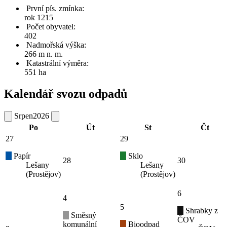
První pís. zmínka:
rok 1215
Počet obyvatel:
402
Nadmořská výška:
266 m n. m.
Katastrální výměra:
551 ha
Kalendář svozu odpadů
Srpen
2026
Po
Út
St
Čt
27
29
Papír
Sklo
28
30
Lešany
Lešany
(Prostějov)
(Prostějov)
6
4
5
Shrabky z
Směsný
ČOV
komunální
Bioodpad