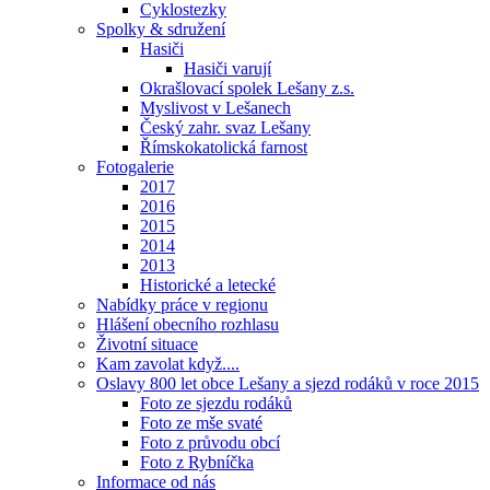
Cyklostezky
Spolky & sdružení
Hasiči
Hasiči varují
Okrašlovací spolek Lešany z.s.
Myslivost v Lešanech
Český zahr. svaz Lešany
Římskokatolická farnost
Fotogalerie
2017
2016
2015
2014
2013
Historické a letecké
Nabídky práce v regionu
Hlášení obecního rozhlasu
Životní situace
Kam zavolat když....
Oslavy 800 let obce Lešany a sjezd rodáků v roce 2015
Foto ze sjezdu rodáků
Foto ze mše svaté
Foto z průvodu obcí
Foto z Rybníčka
Informace od nás