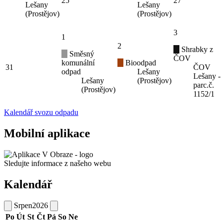
25
27
Lešany
Lešany
(Prostějov)
(Prostějov)
3
1
2
Shrabky z
Směsný
ČOV
komunální
Bioodpad
31
ČOV
odpad
Lešany
Lešany -
Lešany
(Prostějov)
parc.č.
(Prostějov)
1152/1
Kalendář svozu odpadu
Mobilní aplikace
Sledujte informace z našeho webu
Kalendář
Srpen
2026
Po
Út
St
Čt
Pá
So
Ne