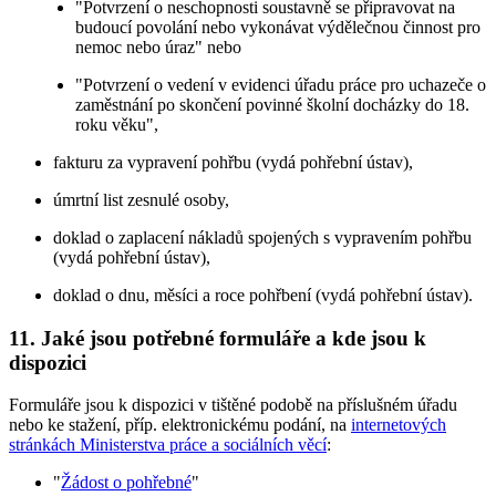
"Potvrzení o neschopnosti soustavně se připravovat na
budoucí povolání nebo vykonávat výdělečnou činnost pro
nemoc nebo úraz" nebo
"Potvrzení o vedení v evidenci úřadu práce pro uchazeče o
zaměstnání po skončení povinné školní docházky do 18.
roku věku",
fakturu za vypravení pohřbu (vydá pohřební ústav),
úmrtní list zesnulé osoby,
doklad o zaplacení nákladů spojených s vypravením pohřbu
(vydá pohřební ústav),
doklad o dnu, měsíci a roce pohřbení (vydá pohřební ústav).
11. Jaké jsou potřebné formuláře a kde jsou k
dispozici
Formuláře jsou k dispozici v tištěné podobě na příslušném úřadu
nebo ke stažení, příp. elektronickému podání, na
internetových
stránkách Ministerstva práce a sociálních věcí
:
"
Žádost o pohřebné
"