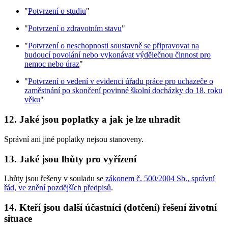
"
Potvrzení o studiu
"
"
Potvrzení o zdravotním stavu
"
"
Potvrzení o neschopnosti soustavně se připravovat na
budoucí povolání nebo vykonávat výdělečnou činnost pro
nemoc nebo úraz
"
"
Potvrzení o vedení v evidenci úřadu práce pro uchazeče o
zaměstnání po skončení povinné školní docházky do 18. roku
věku
"
12. Jaké jsou poplatky a jak je lze uhradit
Správní ani jiné poplatky nejsou stanoveny.
13. Jaké jsou lhůty pro vyřízení
Lhůty jsou řešeny v souladu se
zákonem č. 500/2004 Sb., správní
řád, ve znění pozdějších předpisů
.
14. Kteří jsou další účastníci (dotčení) řešení životní
situace