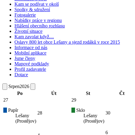
Kam se podívat v okolí
Spolky & sdružení
Fotogalerie
Nabídky práce v regionu
Hlášení obecního rozhlasu
Životní situace
Kam zavolat když....
Oslavy 800 let obce Lešany a sjezd rodáků v roce 2015
Informace od nás
Mobilní aplikace
Jsme členy
Mapové podklady
Profil zadavatele
Dotace
Srpen
2026
Po
Út
St
Čt
27
29
Papír
Sklo
28
30
Lešany
Lešany
(Prostějov)
(Prostějov)
6