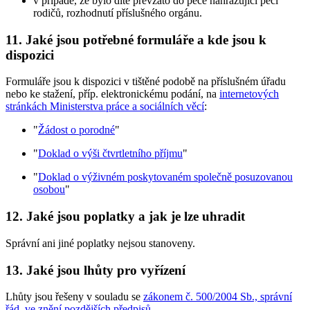
v případě, že bylo dítě převzato do péče nahrazující péči
rodičů, rozhodnutí příslušného orgánu.
11. Jaké jsou potřebné formuláře a kde jsou k
dispozici
Formuláře jsou k dispozici v tištěné podobě na příslušném úřadu
nebo ke stažení, příp. elektronickému podání, na
internetových
stránkách Ministerstva práce a sociálních věcí
:
"
Žádost o porodné
"
"
Doklad o výši čtvrtletního příjmu
"
"
Doklad o výživném poskytovaném společně posuzovanou
osobou
"
12. Jaké jsou poplatky a jak je lze uhradit
Správní ani jiné poplatky nejsou stanoveny.
13. Jaké jsou lhůty pro vyřízení
Lhůty jsou řešeny v souladu se
zákonem č. 500/2004 Sb., správní
řád, ve znění pozdějších předpisů
.