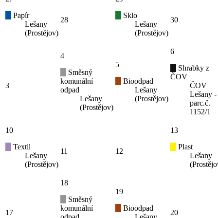
Papír
Sklo
28
30
Lešany
Lešany
(Prostějov)
(Prostějov)
6
4
5
Shrabky z
Směsný
ČOV
komunální
Bioodpad
3
ČOV
odpad
Lešany
Lešany -
Lešany
(Prostějov)
parc.č.
(Prostějov)
1152/1
10
13
Textil
Plast
11
12
Lešany
Lešany
(Prostějov)
(Prostějo
18
19
Směsný
komunální
Bioodpad
17
20
odpad
Lešany