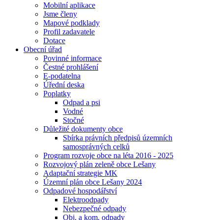
Mobilní aplikace
Jsme členy
Mapové podklady
Profil zadavatele
Dotace
Obecní úřad
Povinné informace
Čestné prohlášení
E-podatelna
Úřední deska
Poplatky
Odpad a psi
Vodné
Stočné
Důležité dokumenty obce
Sbírka právních předpisů územních
samosprávných celků
Program rozvoje obce na léta 2016 - 2025
Rozvojový plán zeleně obce Lešany
Adaptační strategie MK
Územní plán obce Lešany 2024
Odpadové hospodářství
Elektroodpady
Nebezpečné odpady
Obj. a kom. odpady