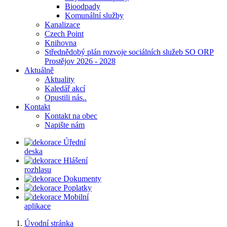
Bioodpady
Komunální služby
Kanalizace
Czech Point
Knihovna
Střednědobý plán rozvoje sociálních služeb SO ORP
Prostějov 2026 - 2028
Aktuálně
Aktuality
Kaledář akcí
Opustili nás..
Kontakt
Kontakt na obec
Napište nám
Úřední
deska
Hlášení
rozhlasu
Dokumenty
Poplatky
Mobilní
aplikace
Úvodní stránka