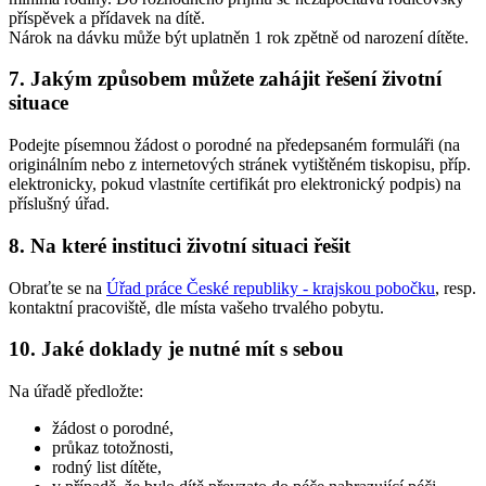
příspěvek a přídavek na dítě.
Nárok na dávku může být uplatněn 1 rok zpětně od narození dítěte.
7. Jakým způsobem můžete zahájit řešení životní
situace
Podejte písemnou žádost o porodné na předepsaném formuláři (na
originálním nebo z internetových stránek vytištěném tiskopisu, příp.
elektronicky, pokud vlastníte certifikát pro elektronický podpis) na
příslušný úřad.
8. Na které instituci životní situaci řešit
Obraťte se na
Úřad práce České republiky - krajskou pobočku
, resp.
kontaktní pracoviště, dle místa vašeho trvalého pobytu.
10. Jaké doklady je nutné mít s sebou
Na úřadě předložte:
žádost o porodné,
průkaz totožnosti,
rodný list dítěte,