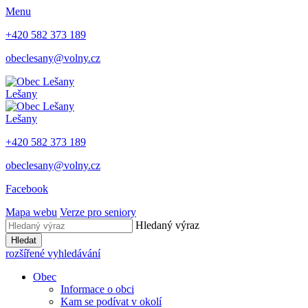
Menu
+420 582 373 189
obeclesany@volny.cz
Lešany
Lešany
+420 582 373 189
obeclesany@volny.cz
Facebook
Mapa webu
Verze pro seniory
Hledaný výraz
Hledat
rozšířené vyhledávání
Obec
Informace o obci
Kam se podívat v okolí