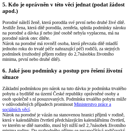
5. Kdo je oprávněn v této věci jednat (podat žádost
apod.)
Porodné náleží ženě, která porodila své první nebo druhé živé dítě.
Jestliže žena, která dítě porodila, zemřela, splnila podmínky nároku
na porodné a dávka jí nebo jiné osobě nebyla vyplacena, má na
porodné nárok otec dítěte.
Nárok na porodné má rovněž osoba, která převzala dítě mladší
jednoho roku do trvalé péče nahrazující péči rodičů, za stejných
podmínek (rozhodný příjem rodiny do 2,7násobku životního
minima, první nebo druhé dítě).
6. Jaké jsou podmínky a postup pro řešení životní
situace
Základní podmínkou pro nárok na tuto dávku je podmínka trvalého
pobytu a bydliště na území České republiky oprávněné osoby a
osob společně s ní posuzovaných. Podmínku trvalého pobytu může
v odůvodněných případech prominout
Ministerstvo práce a
sociálních věcí
.
Nárok na porodné je vázán na stanovenou hranici příjmů v rodině,
která v kalendářním čtvrtletí předcházejícím kalendářnímu čtvrtletí,
ve kterém se dítě narodilo, musí být nižší než 2,7násobek životního
minima rodiny. Do rozhodného příjmu se nezapočítává rodičovský