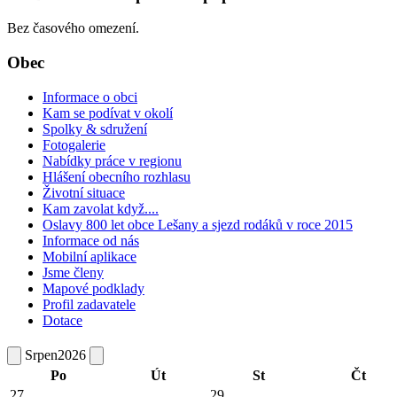
Bez časového omezení.
Obec
Informace o obci
Kam se podívat v okolí
Spolky & sdružení
Fotogalerie
Nabídky práce v regionu
Hlášení obecního rozhlasu
Životní situace
Kam zavolat když....
Oslavy 800 let obce Lešany a sjezd rodáků v roce 2015
Informace od nás
Mobilní aplikace
Jsme členy
Mapové podklady
Profil zadavatele
Dotace
Srpen
2026
Po
Út
St
Čt
27
29