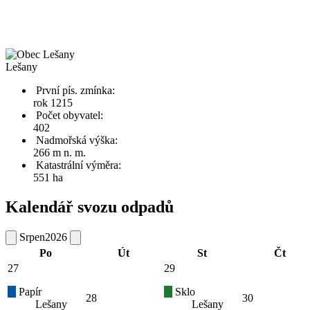
Lešany
První pís. zmínka:
rok 1215
Počet obyvatel:
402
Nadmořská výška:
266 m n. m.
Katastrální výměra:
551 ha
Kalendář svozu odpadů
Srpen
2026
Po
Út
St
Čt
27
29
Papír
Sklo
28
30
Lešany
Lešany