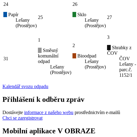
24
26
Papír
Sklo
25
27
Lešany
Lešany
(Prostějov)
(Prostějov)
3
1
2
Shrabky z
Směsný
ČOV
komunální
Bioodpad
31
ČOV
odpad
Lešany
Lešany -
Lešany
(Prostějov)
parc.č.
(Prostějov)
1152/1
Kalendář svozu odpadu
Přihlášení k odběru zpráv
Dostávejte
informace z našeho webu
prostřednictvím e-mailů
Chci se zaregistrovat
Mobilní aplikace V OBRAZE