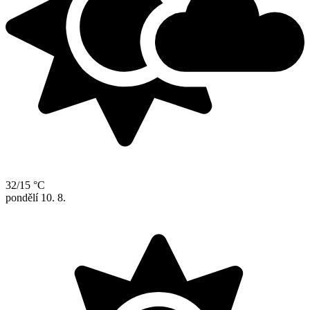
32/15 °C
pondělí
10. 8.