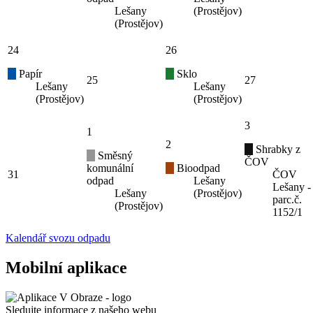
Lešany
(Prostějov)
(Prostějov)
24
26
Papír
Sklo
25
27
Lešany
Lešany
(Prostějov)
(Prostějov)
3
1
2
Shrabky z
Směsný
ČOV
komunální
Bioodpad
31
ČOV
odpad
Lešany
Lešany -
Lešany
(Prostějov)
parc.č.
(Prostějov)
1152/1
Kalendář svozu odpadu
Mobilní aplikace
Sledujte informace z našeho webu