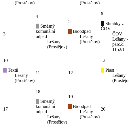
(Prostějov)
(Prostějov)
6
4
5
Shrabky z
Směsný
ČOV
komunální
Bioodpad
3
ČOV
odpad
Lešany
Lešany -
Lešany
(Prostějov)
parc.č.
(Prostějov)
1152/1
10
13
Textil
Plast
11
12
Lešany
Lešany
(Prostějov)
(Prostějo
18
19
Směsný
komunální
Bioodpad
17
20
odpad
Lešany
Lešany
(Prostějov)
(Prostějov)