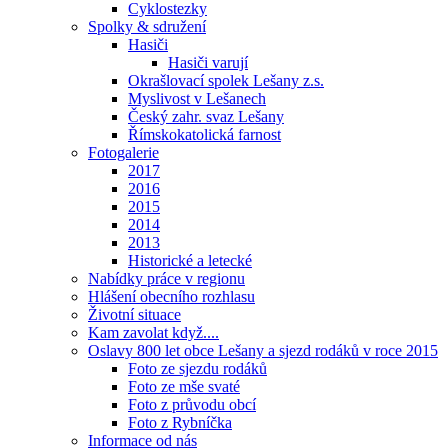
Cyklostezky
Spolky & sdružení
Hasiči
Hasiči varují
Okrašlovací spolek Lešany z.s.
Myslivost v Lešanech
Český zahr. svaz Lešany
Římskokatolická farnost
Fotogalerie
2017
2016
2015
2014
2013
Historické a letecké
Nabídky práce v regionu
Hlášení obecního rozhlasu
Životní situace
Kam zavolat když....
Oslavy 800 let obce Lešany a sjezd rodáků v roce 2015
Foto ze sjezdu rodáků
Foto ze mše svaté
Foto z průvodu obcí
Foto z Rybníčka
Informace od nás