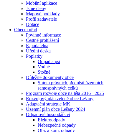
Mobilní aplikace
Jsme členy
Mapové podklady
Profil zadavatele
Dotace
Obecní úřad
Povinné informace
Čestné prohlášení
E-podatelna
Úřední deska
Poplatky
Odpad a psi
Vodné
Stočné
Důležité dokumenty obce
Sbírka právních předpisů územních
samosprávných celků
Program rozvoje obce na léta 2016 - 2025
Rozvojový plán zeleně obce Lešany
Adaptační strategie MK
Územní plán obce Lešany 2024
Odpadové hospodářství
Elektroodpady
Nebezpečné odpady
Obj. a kom. odpady