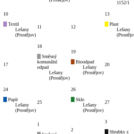
1152/1
10
13
Textil
Plast
11
12
Lešany
Lešany
(Prostějov)
(Prostějo
18
19
Směsný
komunální
Bioodpad
17
20
odpad
Lešany
Lešany
(Prostějov)
(Prostějov)
24
26
Papír
Sklo
25
27
Lešany
Lešany
(Prostějov)
(Prostějov)
3
1
2
Shrabky z