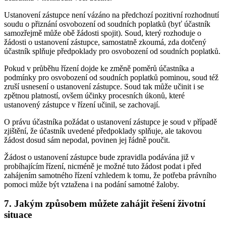
Ustanovení zástupce není vázáno na předchozí pozitivní rozhodnutí
soudu o přiznání osvobození od soudních poplatků (byť účastník
samozřejmě může obě žádosti spojit). Soud, který rozhoduje o
žádosti o ustanovení zástupce, samostatně zkoumá, zda dotčený
účastník splňuje předpoklady pro osvobození od soudních poplatků.
Pokud v průběhu řízení dojde ke změně poměrů účastníka a
podmínky pro osvobození od soudních poplatků pominou, soud též
zruší usnesení o ustanovení zástupce. Soud tak může učinit i se
zpětnou platností, ovšem účinky procesních úkonů, které
ustanovený zástupce v řízení učinil, se zachovají.
O právu účastníka požádat o ustanovení zástupce je soud v případě
zjištění, že účastník uvedené předpoklady splňuje, ale takovou
žádost dosud sám nepodal, povinen jej řádně poučit.
Žádost o ustanovení zástupce bude zpravidla podávána již v
probíhajícím řízení, nicméně je možné tuto žádost podat i před
zahájením samotného řízení vzhledem k tomu, že potřeba právního
pomoci může být vztažena i na podání samotné žaloby.
7. Jakým způsobem můžete zahájit řešení životní
situace