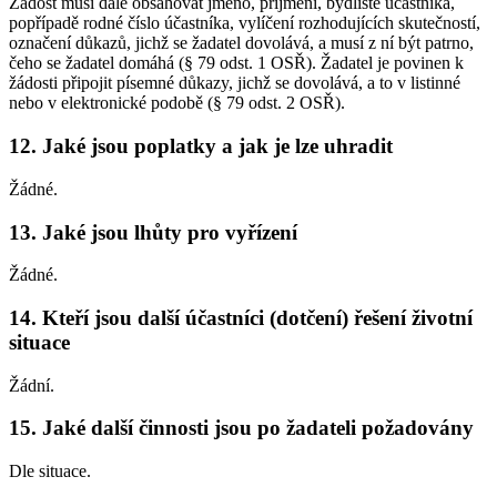
Žádost musí dále obsahovat jméno, příjmení, bydliště účastníka,
popřípadě rodné číslo účastníka, vylíčení rozhodujících skutečností,
označení důkazů, jichž se žadatel dovolává, a musí z ní být patrno,
čeho se žadatel domáhá (§ 79 odst. 1 OSŘ). Žadatel je povinen k
žádosti připojit písemné důkazy, jichž se dovolává, a to v listinné
nebo v elektronické podobě (§ 79 odst. 2 OSŘ).
12. Jaké jsou poplatky a jak je lze uhradit
Žádné.
13. Jaké jsou lhůty pro vyřízení
Žádné.
14. Kteří jsou další účastníci (dotčení) řešení životní
situace
Žádní.
15. Jaké další činnosti jsou po žadateli požadovány
Dle situace.