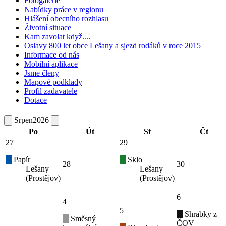
Fotogalerie
Nabídky práce v regionu
Hlášení obecního rozhlasu
Životní situace
Kam zavolat když....
Oslavy 800 let obce Lešany a sjezd rodáků v roce 2015
Informace od nás
Mobilní aplikace
Jsme členy
Mapové podklady
Profil zadavatele
Dotace
Srpen
2026
Po
Út
St
Čt
27
29
Papír
Sklo
28
30
Lešany
Lešany
(Prostějov)
(Prostějov)
6
4
5
Shrabky z
Směsný
ČOV