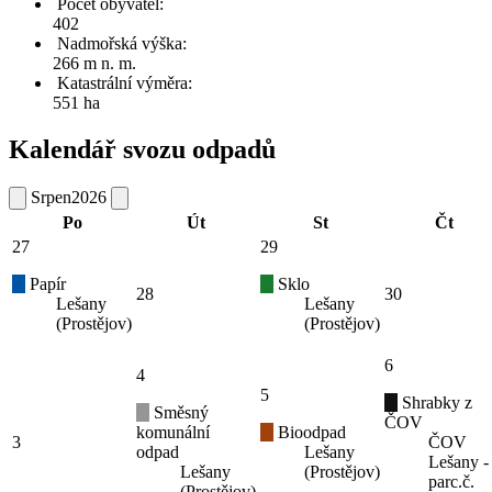
Počet obyvatel:
402
Nadmořská výška:
266 m n. m.
Katastrální výměra:
551 ha
Kalendář svozu odpadů
Srpen
2026
Po
Út
St
Čt
27
29
Papír
Sklo
28
30
Lešany
Lešany
(Prostějov)
(Prostějov)
6
4
5
Shrabky z
Směsný
ČOV
komunální
Bioodpad
3
ČOV
odpad
Lešany
Lešany -
Lešany
(Prostějov)
parc.č.
(Prostějov)