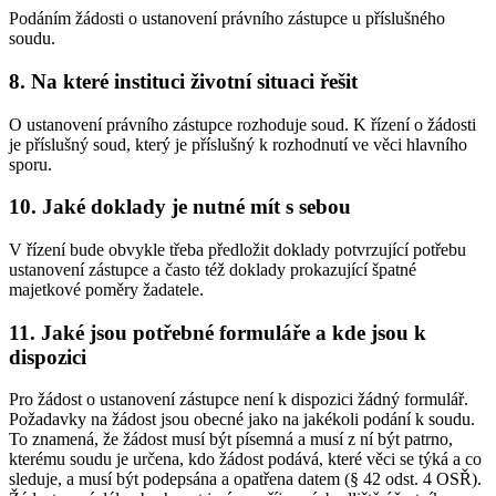
Podáním žádosti o ustanovení právního zástupce u příslušného
soudu.
8. Na které instituci životní situaci řešit
O ustanovení právního zástupce rozhoduje soud. K řízení o žádosti
je příslušný soud, který je příslušný k rozhodnutí ve věci hlavního
sporu.
10. Jaké doklady je nutné mít s sebou
V řízení bude obvykle třeba předložit doklady potvrzující potřebu
ustanovení zástupce a často též doklady prokazující špatné
majetkové poměry žadatele.
11. Jaké jsou potřebné formuláře a kde jsou k
dispozici
Pro žádost o ustanovení zástupce není k dispozici žádný formulář.
Požadavky na žádost jsou obecné jako na jakékoli podání k soudu.
To znamená, že žádost musí být písemná a musí z ní být patrno,
kterému soudu je určena, kdo žádost podává, které věci se týká a co
sleduje, a musí být podepsána a opatřena datem (§ 42 odst. 4 OSŘ).