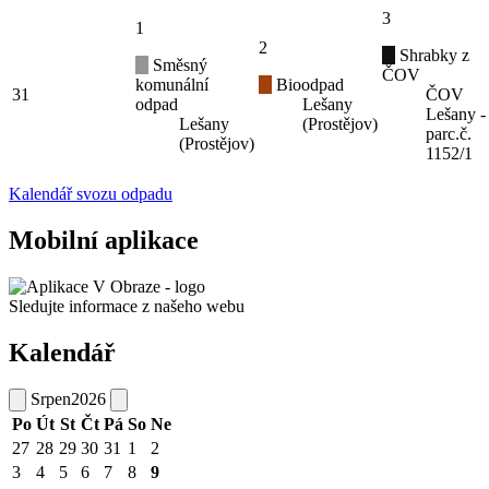
3
1
2
Shrabky z
Směsný
ČOV
komunální
Bioodpad
31
ČOV
odpad
Lešany
Lešany -
Lešany
(Prostějov)
parc.č.
(Prostějov)
1152/1
Kalendář svozu odpadu
Mobilní aplikace
Sledujte informace z našeho webu
Kalendář
Srpen
2026
Po
Út
St
Čt
Pá
So
Ne
27
28
29
30
31
1
2
3
4
5
6
7
8
9