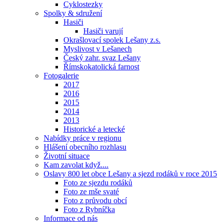
Cyklostezky
Spolky & sdružení
Hasiči
Hasiči varují
Okrašlovací spolek Lešany z.s.
Myslivost v Lešanech
Český zahr. svaz Lešany
Římskokatolická farnost
Fotogalerie
2017
2016
2015
2014
2013
Historické a letecké
Nabídky práce v regionu
Hlášení obecního rozhlasu
Životní situace
Kam zavolat když....
Oslavy 800 let obce Lešany a sjezd rodáků v roce 2015
Foto ze sjezdu rodáků
Foto ze mše svaté
Foto z průvodu obcí
Foto z Rybníčka
Informace od nás