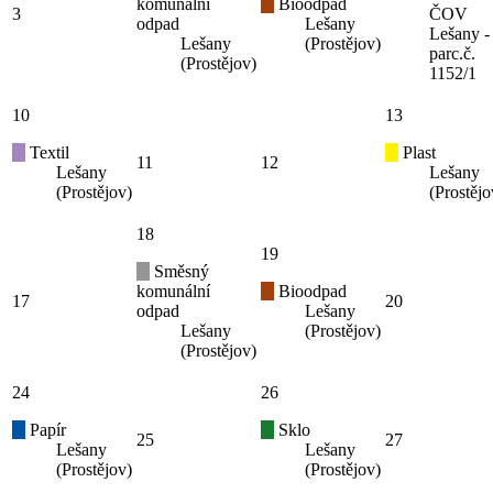
komunální
Bioodpad
3
ČOV
odpad
Lešany
Lešany -
Lešany
(Prostějov)
parc.č.
(Prostějov)
1152/1
10
13
Textil
Plast
11
12
Lešany
Lešany
(Prostějov)
(Prostějo
18
19
Směsný
komunální
Bioodpad
17
20
odpad
Lešany
Lešany
(Prostějov)
(Prostějov)
24
26
Papír
Sklo
25
27
Lešany
Lešany
(Prostějov)
(Prostějov)