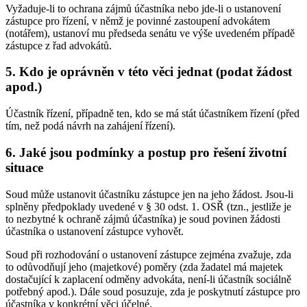
Vyžaduje-li to ochrana zájmů účastníka nebo jde-li o ustanovení
zástupce pro řízení, v němž je povinné zastoupení advokátem
(notářem), ustanoví mu předseda senátu ve výše uvedeném případě
zástupce z řad advokátů.
5. Kdo je oprávněn v této věci jednat (podat žádost
apod.)
Účastník řízení, případně ten, kdo se má stát účastníkem řízení (před
tím, než podá návrh na zahájení řízení).
6. Jaké jsou podmínky a postup pro řešení životní
situace
Soud může ustanovit účastníku zástupce jen na jeho žádost. Jsou-li
splněny předpoklady uvedené v § 30 odst. 1. OSŘ (tzn., jestliže je
to nezbytné k ochraně zájmů účastníka) je soud povinen žádosti
účastníka o ustanovení zástupce vyhovět.
Soud při rozhodování o ustanovení zástupce zejména zvažuje, zda
to odůvodňují jeho (majetkové) poměry (zda žadatel má majetek
dostačující k zaplacení odměny advokáta, není-li účastník sociálně
potřebný apod.). Dále soud posuzuje, zda je poskytnutí zástupce pro
účastníka v konkrétní věci účelné.