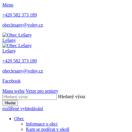
Menu
+420 582 373 189
obeclesany@volny.cz
Lešany
Lešany
+420 582 373 189
obeclesany@volny.cz
Facebook
Mapa webu
Verze pro seniory
Hledaný výraz
Hledat
rozšířené vyhledávání
Obec
Informace o obci
Kam se podívat v okolí