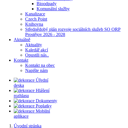
Bioodpady
Komunální služby
Kanalizace
Czech Point
Knihovna
Střednědobý plán rozvoje sociálních služeb SO ORP
Prostějov 2026 - 2028
Aktuálně
Aktuality
Kaledář akcí
Opustili nás..
Kontakt
Kontakt na obec
Napište nám
Úřední
deska
Hlášení
rozhlasu
Dokumenty
Poplatky
Mobilní
aplikace
Úvodní stránka