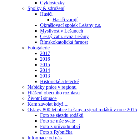
Cyklostezky
Spolky & sdružení
Hasiči
Hasiči varují
Okrašlovací spolek Lešany z.s.
Myslivost v Lešanech
Český zahr. svaz Lešany
Římskokatolická farnost
Fotogalerie
2017
2016
2015
2014
2013
Historické a letecké
Nabídky práce v regionu
Hlášení obecního rozhlasu
Životní situace
Kam zavolat když....
Oslavy 800 let obce Lešany a sjezd rodáků v roce 2015
Foto ze sjezdu rodáků
Foto ze mše svaté
Foto z průvodu obcí
Foto z Rybníčka
Informace od nás