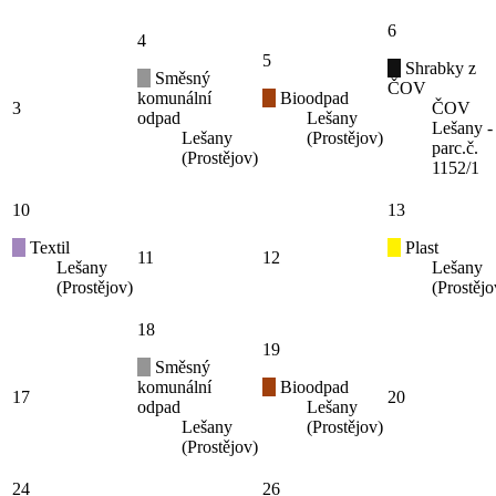
6
4
5
Shrabky z
Směsný
ČOV
komunální
Bioodpad
3
ČOV
odpad
Lešany
Lešany -
Lešany
(Prostějov)
parc.č.
(Prostějov)
1152/1
10
13
Textil
Plast
11
12
Lešany
Lešany
(Prostějov)
(Prostějo
18
19
Směsný
komunální
Bioodpad
17
20
odpad
Lešany
Lešany
(Prostějov)
(Prostějov)
24
26