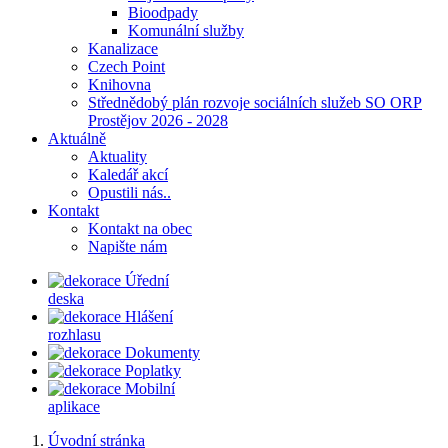
Bioodpady
Komunální služby
Kanalizace
Czech Point
Knihovna
Střednědobý plán rozvoje sociálních služeb SO ORP
Prostějov 2026 - 2028
Aktuálně
Aktuality
Kaledář akcí
Opustili nás..
Kontakt
Kontakt na obec
Napište nám
Úřední
deska
Hlášení
rozhlasu
Dokumenty
Poplatky
Mobilní
aplikace
Úvodní stránka