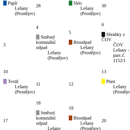
Papír
Sklo
28
30
Lešany
Lešany
(Prostějov)
(Prostějov)
6
4
5
Shrabky z
Směsný
ČOV
komunální
Bioodpad
3
ČOV
odpad
Lešany
Lešany -
Lešany
(Prostějov)
parc.č.
(Prostějov)
1152/1
10
13
Textil
Plast
11
12
Lešany
Lešany
(Prostějov)
(Prostějo
18
19
Směsný
komunální
Bioodpad
17
20
odpad
Lešany
Lešany
(Prostějov)