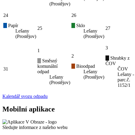
(Prostějov)
24
26
Papír
Sklo
25
27
Lešany
Lešany
(Prostějov)
(Prostějov)
3
1
2
Shrabky z
Směsný
ČOV
komunální
Bioodpad
31
ČOV
odpad
Lešany
Lešany -
Lešany
(Prostějov)
parc.č.
(Prostějov)
1152/1
Kalendář svozu odpadu
Mobilní aplikace
Sledujte informace z našeho webu