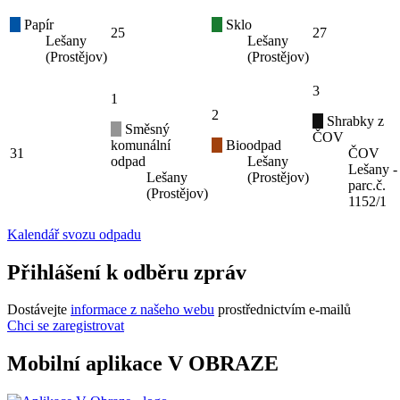
Papír
Sklo
25
27
Lešany
Lešany
(Prostějov)
(Prostějov)
3
1
2
Shrabky z
Směsný
ČOV
komunální
Bioodpad
31
ČOV
odpad
Lešany
Lešany -
Lešany
(Prostějov)
parc.č.
(Prostějov)
1152/1
Kalendář svozu odpadu
Přihlášení k odběru zpráv
Dostávejte
informace z našeho webu
prostřednictvím e-mailů
Chci se zaregistrovat
Mobilní aplikace V OBRAZE