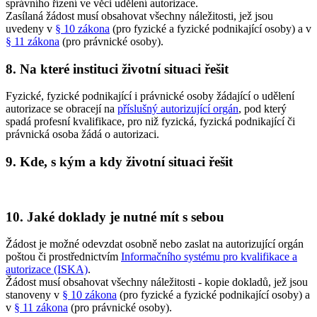
správního řízení ve věci udělení autorizace.
Zasílaná žádost musí obsahovat všechny náležitosti, jež jsou
uvedeny v
§ 10 zákona
(pro fyzické a fyzické podnikající osoby) a v
§ 11 zákona
(pro právnické osoby).
8. Na které instituci životní situaci řešit
Fyzické, fyzické podnikající i právnické osoby žádající o udělení
autorizace se obracejí na
příslušný autorizující orgán
, pod který
spadá profesní kvalifikace, pro niž fyzická, fyzická podnikající či
právnická osoba žádá o autorizaci.
9. Kde, s kým a kdy životní situaci řešit
10. Jaké doklady je nutné mít s sebou
Žádost je možné odevzdat osobně nebo zaslat na autorizující orgán
poštou či prostřednictvím
Informačního systému pro kvalifikace a
autorizace (ISKA)
.
Žádost musí obsahovat všechny náležitosti - kopie dokladů, jež jsou
stanoveny v
§ 10 zákona
(pro fyzické a fyzické podnikající osoby) a
v
§ 11 zákona
(pro právnické osoby).