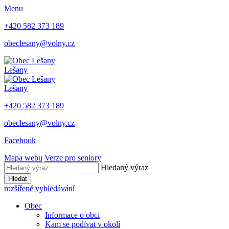
Menu
+420 582 373 189
obeclesany@volny.cz
Lešany
Lešany
+420 582 373 189
obeclesany@volny.cz
Facebook
Mapa webu
Verze pro seniory
Hledaný výraz
Hledat
rozšířené vyhledávání
Obec
Informace o obci
Kam se podívat v okolí