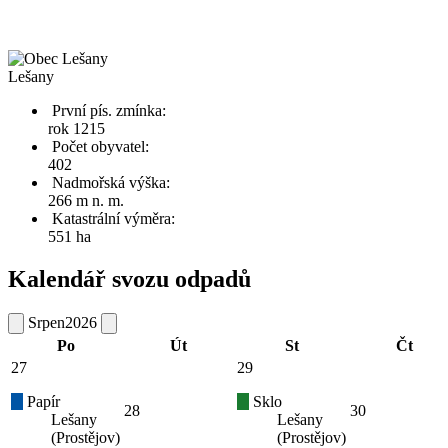
Lešany
První pís. zmínka:
rok 1215
Počet obyvatel:
402
Nadmořská výška:
266 m n. m.
Katastrální výměra:
551 ha
Kalendář svozu odpadů
Srpen
2026
Po
Út
St
Čt
27
29
Papír
Sklo
28
30
Lešany
Lešany
(Prostějov)
(Prostějov)