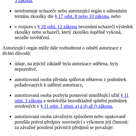
5 zákona
,
neinformuje uchazeče nebo autorizující orgán o náhradním
termínu zkoušky dle
§ 17 odst. 8 nebo 10 zákona
, nebo
v rozporu s
§ 18 odst. 12 zákona
neoznámí uchazeči výsledek
zkoušky nebo uchazeči, který zkoušku úspěšně vykoná,
nezašle osvědčení.
Autorizující orgán může dále rozhodnout o odnětí autorizace z
těchto důvodů:
údaje, na jejichž základě byla autorizace udělena, byly
nepravdivé,
autorizovaná osoba přestala splňovat některou z podmínek
požadovaných k udělení autorizace,
autorizovaná osoba pozbyla postavení umožňující užití
§ 11
odst. 3 zákona
a nedoložila bezodkladně splnění podmínek
uvedených v
§ 11 odst. 1 písm. a) a d) až f) zákona
,
autorizovaná osoba závažným způsobem nebo opakovaně
porušila právní předpisy související s výkonem její činnosti;
za závažné porušení právních předpisů se považuje: