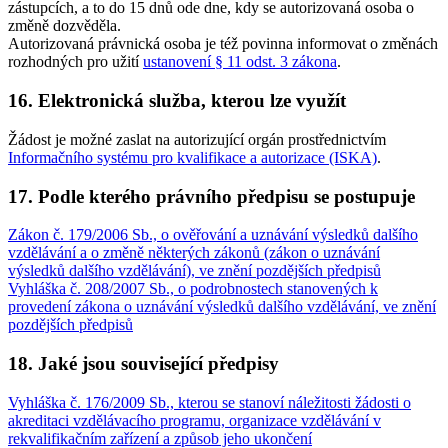
zástupcích, a to do 15 dnů ode dne, kdy se autorizovaná osoba o
změně dozvěděla.
Autorizovaná právnická osoba je též povinna informovat o změnách
rozhodných pro užití
ustanovení § 11 odst. 3 zákona
.
16. Elektronická služba, kterou lze využít
Žádost je možné zaslat na autorizující orgán prostřednictvím
Informačního systému pro kvalifikace a autorizace (ISKA)
.
17. Podle kterého právního předpisu se postupuje
Zákon č. 179/2006 Sb., o ověřování a uznávání výsledků dalšího
vzdělávání a o změně některých zákonů (zákon o uznávání
výsledků dalšího vzdělávání), ve znění pozdějších předpisů
Vyhláška č. 208/2007 Sb., o podrobnostech stanovených k
provedení zákona o uznávání výsledků dalšího vzdělávání, ve znění
pozdějších předpisů
18. Jaké jsou související předpisy
Vyhláška č. 176/2009 Sb., kterou se stanoví náležitosti žádosti o
akreditaci vzdělávacího programu, organizace vzdělávání v
rekvalifikačním zařízení a způsob jeho ukončení