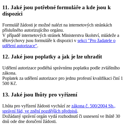
11. Jaké jsou potřebné formuláře a kde jsou k
dispozici
Formulář žádosti je možné nalézt na internetových stránkách
příslušného autorizujícího orgánu.
V případě internetových stránek Ministerstva školství, mládeže a
tělovýchovy jsou formuláře k dispozici v
sekci "Pro žadatele o
udělení autorizace"
.
12. Jaké jsou poplatky a jak je lze uhradit
Udělení autorizace podléhá správnímu poplatku podle zvláštního
zákona.
Poplatek za udělení autorizace pro jednu profesní kvalifikaci činí 1
500 Kč.
13. Jaké jsou lhůty pro vyřízení
Lhůta pro vyřízení žádosti vychází ze
zákona č. 500/2004 Sb.,
správní řád, ve znění pozdějších předpisů
.
Dožádaný správní orgán vydá rozhodnutí či usnesení ve lhůtě 30
dnů ode dne doručení žádosti.