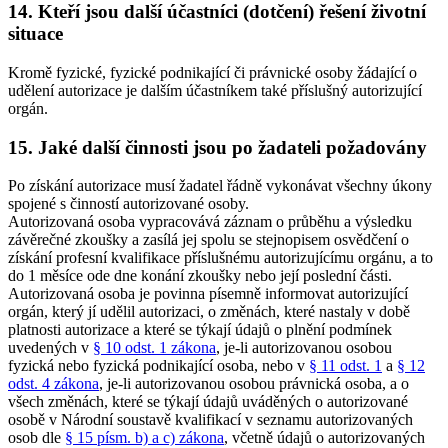
14. Kteří jsou další účastníci (dotčení) řešení životní
situace
Kromě fyzické, fyzické podnikající či právnické osoby žádající o
udělení autorizace je dalším účastníkem také příslušný autorizující
orgán.
15. Jaké další činnosti jsou po žadateli požadovány
Po získání autorizace musí žadatel řádně vykonávat všechny úkony
spojené s činností autorizované osoby.
Autorizovaná osoba vypracovává záznam o průběhu a výsledku
závěrečné zkoušky a zasílá jej spolu se stejnopisem osvědčení o
získání profesní kvalifikace příslušnému autorizujícímu orgánu, a to
do 1 měsíce ode dne konání zkoušky nebo její poslední části.
Autorizovaná osoba je povinna písemně informovat autorizující
orgán, který jí udělil autorizaci, o změnách, které nastaly v době
platnosti autorizace a které se týkají údajů o plnění podmínek
uvedených v
§ 10 odst. 1 zákona
, je-li autorizovanou osobou
fyzická nebo fyzická podnikající osoba, nebo v
§ 11 odst. 1
a
§ 12
odst. 4 zákona
, je-li autorizovanou osobou právnická osoba, a o
všech změnách, které se týkají údajů uváděných o autorizované
osobě v Národní soustavě kvalifikací v seznamu autorizovaných
osob dle
§ 15 písm. b) a c) zákona
, včetně údajů o autorizovaných