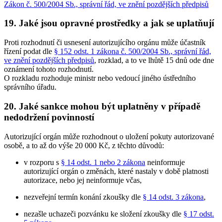
Zákon č. 500/2004 Sb., správní řád, ve znění pozdějších předpisů
19. Jaké jsou opravné prostředky a jak se uplatňují
Proti rozhodnutí či usnesení autorizujícího orgánu může účastník
řízení podat dle
§ 152 odst. 1 zákona č. 500/2004 Sb., správní řád,
ve znění pozdějších předpisů
, rozklad, a to ve lhůtě 15 dnů ode dne
oznámení tohoto rozhodnutí.
O rozkladu rozhoduje ministr nebo vedoucí jiného ústředního
správního úřadu.
20. Jaké sankce mohou být uplatněny v případě
nedodržení povinností
Autorizující orgán může rozhodnout o uložení pokuty autorizované
osobě, a to až do výše 20 000 Kč, z těchto důvodů:
v rozporu s
§ 14 odst. 1 nebo 2 zákona
neinformuje
autorizující orgán o změnách, které nastaly v době platnosti
autorizace, nebo jej neinformuje včas,
nezveřejní termín konání zkoušky dle
§ 14 odst. 3 zákona
,
nezašle uchazeči pozvánku ke složení zkoušky dle
§ 17 odst.