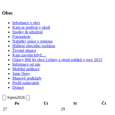
Obec
Informace o obci
Kam se podívat v okolí
Spolky & sdružení
Fotogalerie
Nabídky práce v regionu
Hlášení obecního rozhlasu
Životní situace
Kam zavolat když....
Oslavy 800 let obce Lešany a sjezd rodáků v roce 2015
Informace od nás
Mobilní aplikace
Jsme členy
Mapové podklady
Profil zadavatele
Dotace
Srpen
2026
Po
Út
St
Čt
27
29