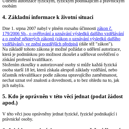
Udělení autorizace fyzickým, fyzickým podnikajícím a právnickým
osobám
4. Základní informace k životní situaci
Dne 1. srpna 2007 nabyl v plném rozsahu účinnosti
zákon č.
179/2006 Sb., o ověřování a uznávání výsledků dalšího vzdělávání
a o změně některých zákonů (zákon o uznávání výsledků dalšího
vzdělávání), ve znění pozdějších předpisů
(dále též "zákon").
Na základě tohoto zákona je možné požádat o udělení autorizace,
která je podmínkou pro možnost zkoušet a udělovat osvědčení o
získání profesní kvalifikace.
Složením zkoušky u autorizované osoby si může každá fyzická
osoba starší 18 let, která získala alespoň základy vzdělání, nebo
účastník rekvalifikace podle zákona upravujícího zaměstnanost,
nechat uznat své znalosti a dovednosti, a to bez ohledu na to, jak
jich nabyl/a.
5. Kdo je oprávněn v této věci jednat (podat žádost
apod.)
V této věci jsou oprávněny jednat fyzické, fyzické podnikající i
právnické osoby.