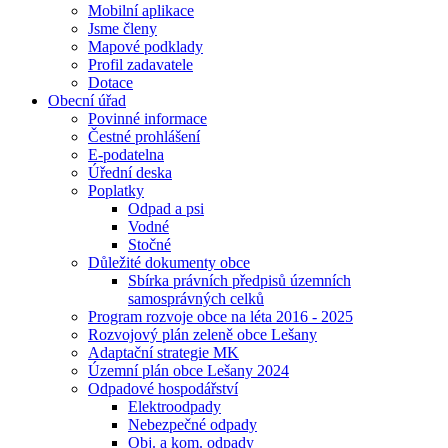
Mobilní aplikace
Jsme členy
Mapové podklady
Profil zadavatele
Dotace
Obecní úřad
Povinné informace
Čestné prohlášení
E-podatelna
Úřední deska
Poplatky
Odpad a psi
Vodné
Stočné
Důležité dokumenty obce
Sbírka právních předpisů územních
samosprávných celků
Program rozvoje obce na léta 2016 - 2025
Rozvojový plán zeleně obce Lešany
Adaptační strategie MK
Územní plán obce Lešany 2024
Odpadové hospodářství
Elektroodpady
Nebezpečné odpady
Obj. a kom. odpady