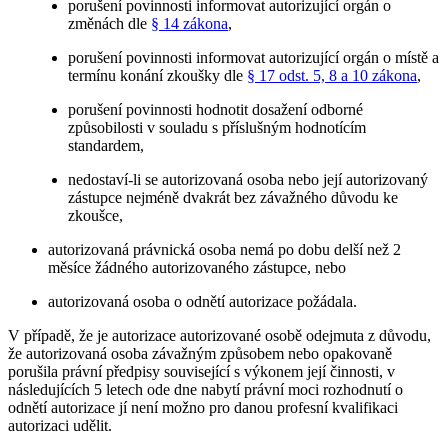
porušení povinnosti informovat autorizující orgán o
změnách dle
§ 14 zákona
,
porušení povinnosti informovat autorizující orgán o místě a
termínu konání zkoušky dle
§ 17 odst. 5, 8 a 10 zákona
,
porušení povinnosti hodnotit dosažení odborné
způsobilosti v souladu s příslušným hodnotícím
standardem,
nedostaví-li se autorizovaná osoba nebo její autorizovaný
zástupce nejméně dvakrát bez závažného důvodu ke
zkoušce,
autorizovaná právnická osoba nemá po dobu delší než 2
měsíce žádného autorizovaného zástupce, nebo
autorizovaná osoba o odnětí autorizace požádala.
V případě, že je autorizace autorizované osobě odejmuta z důvodu,
že autorizovaná osoba závažným způsobem nebo opakovaně
porušila právní předpisy související s výkonem její činnosti, v
následujících 5 letech ode dne nabytí právní moci rozhodnutí o
odnětí autorizace jí není možno pro danou profesní kvalifikaci
autorizaci udělit.