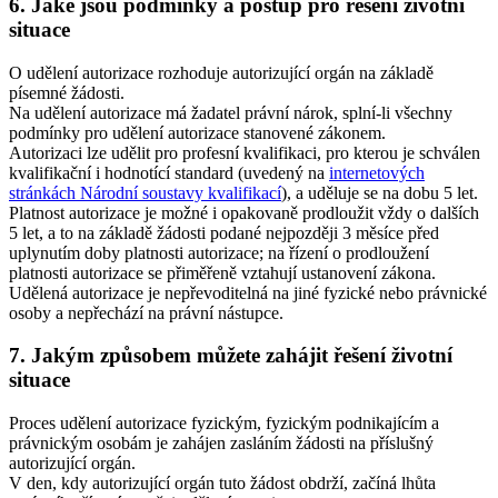
6. Jaké jsou podmínky a postup pro řešení životní
situace
O udělení autorizace rozhoduje autorizující orgán na základě
písemné žádosti.
Na udělení autorizace má žadatel právní nárok, splní-li všechny
podmínky pro udělení autorizace stanovené zákonem.
Autorizaci lze udělit pro profesní kvalifikaci, pro kterou je schválen
kvalifikační i hodnotící standard (uvedený na
internetových
stránkách Národní soustavy kvalifikací
), a uděluje se na dobu 5 let.
Platnost autorizace je možné i opakovaně prodloužit vždy o dalších
5 let, a to na základě žádosti podané nejpozději 3 měsíce před
uplynutím doby platnosti autorizace; na řízení o prodloužení
platnosti autorizace se přiměřeně vztahují ustanovení zákona.
Udělená autorizace je nepřevoditelná na jiné fyzické nebo právnické
osoby a nepřechází na právní nástupce.
7. Jakým způsobem můžete zahájit řešení životní
situace
Proces udělení autorizace fyzickým, fyzickým podnikajícím a
právnickým osobám je zahájen zasláním žádosti na příslušný
autorizující orgán.
V den, kdy autorizující orgán tuto žádost obdrží, začíná lhůta