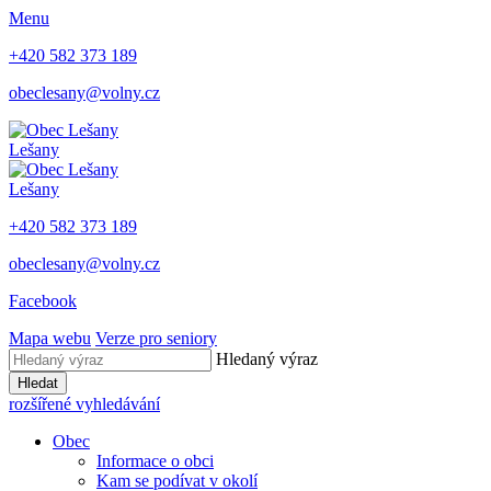
Menu
+420 582 373 189
obeclesany@volny.cz
Lešany
Lešany
+420 582 373 189
obeclesany@volny.cz
Facebook
Mapa webu
Verze pro seniory
Hledaný výraz
Hledat
rozšířené vyhledávání
Obec
Informace o obci
Kam se podívat v okolí