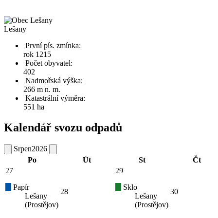
Lešany
První pís. zmínka:
rok 1215
Počet obyvatel:
402
Nadmořská výška:
266 m n. m.
Katastrální výměra:
551 ha
Kalendář svozu odpadů
Srpen
2026
Po
Út
St
Čt
27
29
Papír
Sklo
28
30
Lešany
Lešany
(Prostějov)
(Prostějov)