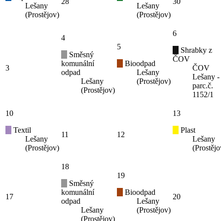
28
30
Lešany
Lešany
(Prostějov)
(Prostějov)
6
4
5
Shrabky z
Směsný
ČOV
komunální
Bioodpad
3
ČOV
odpad
Lešany
Lešany -
Lešany
(Prostějov)
parc.č.
(Prostějov)
1152/1
10
13
Textil
Plast
11
12
Lešany
Lešany
(Prostějov)
(Prostějo
18
19
Směsný
komunální
Bioodpad
17
20
odpad
Lešany
Lešany
(Prostějov)
(Prostějov)