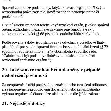
Správní žalobu lze podat tehdy, když uznávací orgán poruší svým
rozhodnutím práva žadatele, když rozhodne nekompetentně či
protizákonně.
Civilní žalobu lze podat tehdy, když uznávací orgán, jakožto správní
orgán, rozhodne v mezích své zákonné pravomoci, avšak v
soukromoprávní věci (§ 68 písm. b) soudního řádu správního).
Podle povahy žaloby jsou stanoveny i odvolací a pořádkové lhůty,
platné buď pro soudní správní řízení nebo soudní civilní řízení (§ 72
soudního řádu správního a § 247 občanského soudního řádu:
"Žaloba musí být podána ve lhůtě dvou měsíců od doručení
rozhodnutí správního orgánu.").
20. Jaké sankce mohou být uplatněny v případě
nedodržení povinností
Za neoprávněné užití profesního označení nebo označení odbornosti
a za neoprávněné provozování dočasného nebo příležitostného
výkonu regulované činnosti lze uložit sankce dle § 38a zákona.
21. Nejčastější dotazy