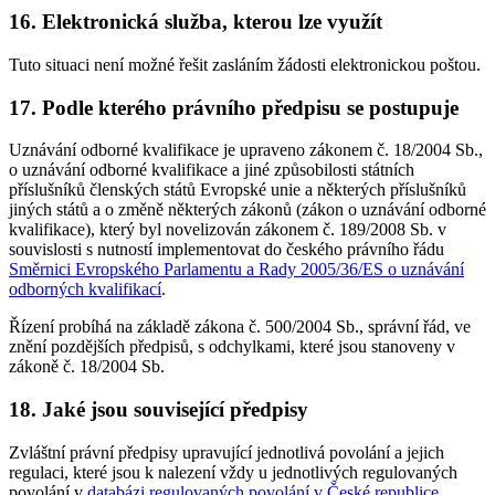
16. Elektronická služba, kterou lze využít
Tuto situaci není možné řešit zasláním žádosti elektronickou poštou.
17. Podle kterého právního předpisu se postupuje
Uznávání odborné kvalifikace je upraveno zákonem č. 18/2004 Sb.,
o uznávání odborné kvalifikace a jiné způsobilosti státních
příslušníků členských států Evropské unie a některých příslušníků
jiných států a o změně některých zákonů (zákon o uznávání odborné
kvalifikace), který byl novelizován zákonem č. 189/2008 Sb. v
souvislosti s nutností implementovat do českého právního řádu
Směrnici Evropského Parlamentu a Rady 2005/36/ES o uznávání
odborných kvalifikací
.
Řízení probíhá na základě zákona č. 500/2004 Sb., správní řád, ve
znění pozdějších předpisů, s odchylkami, které jsou stanoveny v
zákoně č. 18/2004 Sb.
18. Jaké jsou související předpisy
Zvláštní právní předpisy upravující jednotlivá povolání a jejich
regulaci, které jsou k nalezení vždy u jednotlivých regulovaných
povolání v
databázi regulovaných povolání v České republice
.