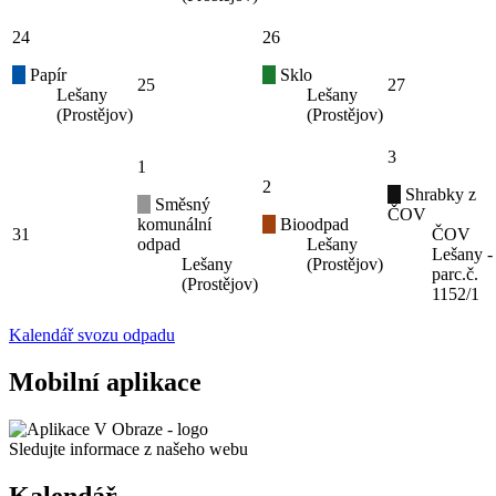
24
26
Papír
Sklo
25
27
Lešany
Lešany
(Prostějov)
(Prostějov)
3
1
2
Shrabky z
Směsný
ČOV
komunální
Bioodpad
31
ČOV
odpad
Lešany
Lešany -
Lešany
(Prostějov)
parc.č.
(Prostějov)
1152/1
Kalendář svozu odpadu
Mobilní aplikace
Sledujte informace z našeho webu