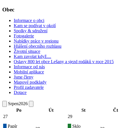
Obec
Informace o obci
Kam se podívat v okolí
Spolky & sdružení
Fotogalerie
Nabídky práce v regionu
Hlášení obecního rozhlasu
Životní situace
Kam zavolat když....
Oslavy 800 let obce Lešany a sjezd rodáků v roce 2015
Informace od nás
Mobilní aplikace
Jsme členy
Mapové podklady
Profil zadavatele
Dotace
Srpen
2026
Po
Út
St
Čt
27
29
Papír
Sklo