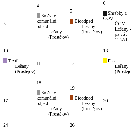
6
4
5
Shrabky z
Směsný
ČOV
komunální
Bioodpad
3
ČOV
odpad
Lešany
Lešany -
Lešany
(Prostějov)
parc.č.
(Prostějov)
1152/1
10
13
Textil
Plast
11
12
Lešany
Lešany
(Prostějov)
(Prostějo
18
19
Směsný
komunální
Bioodpad
17
20
odpad
Lešany
Lešany
(Prostějov)
(Prostějov)
24
26