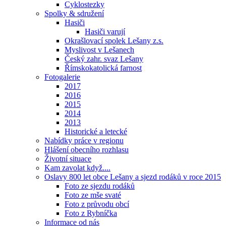
Cyklostezky
Spolky & sdružení
Hasiči
Hasiči varují
Okrašlovací spolek Lešany z.s.
Myslivost v Lešanech
Český zahr. svaz Lešany
Římskokatolická farnost
Fotogalerie
2017
2016
2015
2014
2013
Historické a letecké
Nabídky práce v regionu
Hlášení obecního rozhlasu
Životní situace
Kam zavolat když....
Oslavy 800 let obce Lešany a sjezd rodáků v roce 2015
Foto ze sjezdu rodáků
Foto ze mše svaté
Foto z průvodu obcí
Foto z Rybníčka
Informace od nás