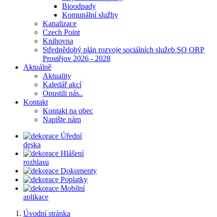
Bioodpady
Komunální služby
Kanalizace
Czech Point
Knihovna
Střednědobý plán rozvoje sociálních služeb SO ORP
Prostějov 2026 - 2028
Aktuálně
Aktuality
Kaledář akcí
Opustili nás..
Kontakt
Kontakt na obec
Napište nám
Úřední
deska
Hlášení
rozhlasu
Dokumenty
Poplatky
Mobilní
aplikace
Úvodní stránka