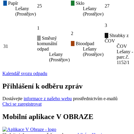
Papír
Sklo
25
27
Lešany
Lešany
(Prostějov)
(Prostějov)
3
1
2
Shrabky z
Směsný
ČOV
komunální
Bioodpad
31
ČOV
odpad
Lešany
Lešany -
Lešany
(Prostějov)
parc.č.
(Prostějov)
1152/1
Kalendář svozu odpadu
Přihlášení k odběru zpráv
Dostávejte
informace z našeho webu
prostřednictvím e-mailů
Chci se zaregistrovat
Mobilní aplikace V OBRAZE