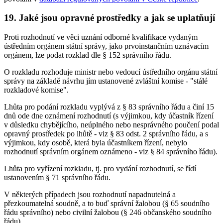
19. Jaké jsou opravné prostředky a jak se uplatňují
Proti rozhodnutí ve věci uznání odborné kvalifikace vydaným
ústředním orgánem státní správy, jako prvoinstančním uznávacím
orgánem, lze podat rozklad dle § 152 správního řádu.
O rozkladu rozhoduje ministr nebo vedoucí ústředního orgánu státní
správy na základě návrhu jím ustanovené zvláštní komise - "stálé
rozkladové komise".
Lhůta pro podání rozkladu vyplývá z § 83 správního řádu a činí 15
dnů ode dne oznámení rozhodnutí (s výjimkou, kdy účastník řízení
v důsledku chybějícího, neúplného nebo nesprávného poučení podal
opravný prostředek po lhůtě - viz § 83 odst. 2 správního řádu, a s
výjimkou, kdy osobě, která byla účastníkem řízení, nebylo
rozhodnutí správním orgánem oznámeno - viz § 84 správního řádu).
Lhůta pro vyřízení rozkladu, tj. pro vydání rozhodnutí, se řídí
ustanovením § 71 správního řádu.
V některých případech jsou rozhodnutí napadnutelná a
přezkoumatelná soudně, a to buď správní žalobou (§ 65 soudního
řádu správního) nebo civilní žalobou (§ 246 občanského soudního
řádu).