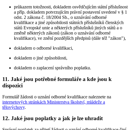
průkazem totožnosti, dokladem osvědčujícím státní příslušnost
a příp. dokladem potvrzujícím právní postavení uvedené v § 1
odst. 2 zákona č. 18/2004 Sb., o uznávání odborné
kvalifikace a jiné způsobilosti státních příslušníků členských
států Evropské unie a některých příslušníků jiných států a o
změně některých zákonů (zákon o uznávání odborné
kvalifikace), ve znění pozdějších předpisů (dále též "zákon"),
dokladem o odborné kvalifikaci,
dokladem o jiné způsobilosti,
dokladem o zaplacení správního poplatku.
11. Jaké jsou potřebné formuláře a kde jsou k
dispozici
Formulář žádosti o uznání odborné kvalifikace naleznete na
internetových stránkách Ministerstva školství, mládeže a
tělovýchovy
.
12. Jaké jsou poplatky a jak je lze uhradit
Správní poplatek za přijetí žádosti o uznání odborné kvalifikace činí