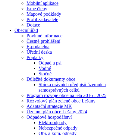
Mobilní aplikace
Jsme členy
Mapové podklady
Profil zadavatele
Dotace
Obecní úřad
Povinné informace
Čestné prohlášení
E-podatelna
Úřední deska
Poplatky
Odpad a psi
Vodné
Stočné
Důležité dokumenty obce
Sbírka právních předpisů územních
samosprávných celků
Program rozvoje obce na léta 2016 - 2025
Rozvojový plán zeleně obce Lešany
Adaptační strategie MK
Územní plán obce Lešany 2024
Odpadové hospodářství
Elektroodpady
Nebezpečné odpady
Obj. a kom. odpady