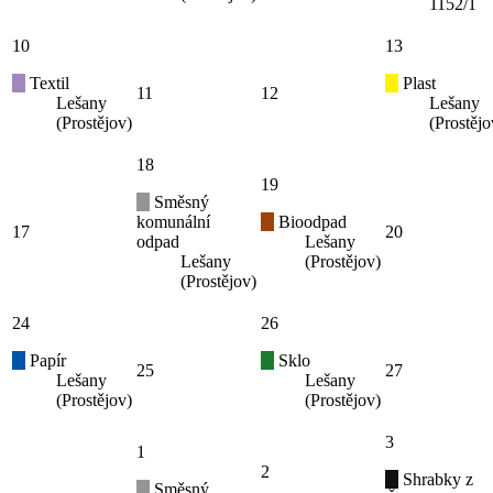
1152/1
10
13
Textil
Plast
11
12
Lešany
Lešany
(Prostějov)
(Prostějo
18
19
Směsný
komunální
Bioodpad
17
20
odpad
Lešany
Lešany
(Prostějov)
(Prostějov)
24
26
Papír
Sklo
25
27
Lešany
Lešany
(Prostějov)
(Prostějov)
3
1
2
Shrabky z
Směsný