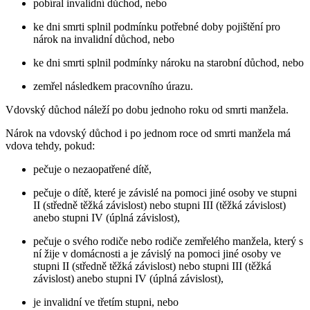
pobíral invalidní důchod, nebo
ke dni smrti splnil podmínku potřebné doby pojištění pro
nárok na invalidní důchod, nebo
ke dni smrti splnil podmínky nároku na starobní důchod, nebo
zemřel následkem pracovního úrazu.
Vdovský důchod náleží po dobu jednoho roku od smrti manžela.
Nárok na vdovský důchod i po jednom roce od smrti manžela má
vdova tehdy, pokud:
pečuje o nezaopatřené dítě,
pečuje o dítě, které je závislé na pomoci jiné osoby ve stupni
II (středně těžká závislost) nebo stupni III (těžká závislost)
anebo stupni IV (úplná závislost),
pečuje o svého rodiče nebo rodiče zemřelého manžela, který s
ní žije v domácnosti a je závislý na pomoci jiné osoby ve
stupni II (středně těžká závislost) nebo stupni III (těžká
závislost) anebo stupni IV (úplná závislost),
je invalidní ve třetím stupni, nebo