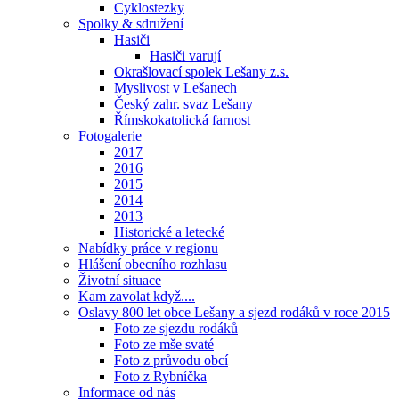
Cyklostezky
Spolky & sdružení
Hasiči
Hasiči varují
Okrašlovací spolek Lešany z.s.
Myslivost v Lešanech
Český zahr. svaz Lešany
Římskokatolická farnost
Fotogalerie
2017
2016
2015
2014
2013
Historické a letecké
Nabídky práce v regionu
Hlášení obecního rozhlasu
Životní situace
Kam zavolat když....
Oslavy 800 let obce Lešany a sjezd rodáků v roce 2015
Foto ze sjezdu rodáků
Foto ze mše svaté
Foto z průvodu obcí
Foto z Rybníčka
Informace od nás