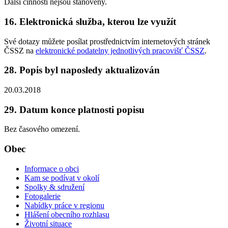
Další činnosti nejsou stanoveny.
16. Elektronická služba, kterou lze využít
Své dotazy můžete posílat prostřednictvím internetových stránek
ČSSZ na
elektronické podatelny jednotlivých pracovišť ČSSZ
.
28. Popis byl naposledy aktualizován
20.03.2018
29. Datum konce platnosti popisu
Bez časového omezení.
Obec
Informace o obci
Kam se podívat v okolí
Spolky & sdružení
Fotogalerie
Nabídky práce v regionu
Hlášení obecního rozhlasu
Životní situace