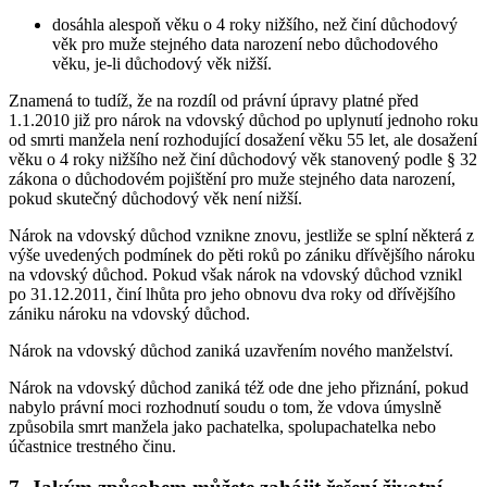
dosáhla alespoň věku o 4 roky nižšího, než činí důchodový
věk pro muže stejného data narození nebo důchodového
věku, je-li důchodový věk nižší.
Znamená to tudíž, že na rozdíl od právní úpravy platné před
1.1.2010 již pro nárok na vdovský důchod po uplynutí jednoho roku
od smrti manžela není rozhodující dosažení věku 55 let, ale dosažení
věku o 4 roky nižšího než činí důchodový věk stanovený podle § 32
zákona o důchodovém pojištění pro muže stejného data narození,
pokud skutečný důchodový věk není nižší.
Nárok na vdovský důchod vznikne znovu, jestliže se splní některá z
výše uvedených podmínek do pěti roků po zániku dřívějšího nároku
na vdovský důchod. Pokud však nárok na vdovský důchod vznikl
po 31.12.2011, činí lhůta pro jeho obnovu dva roky od dřívějšího
zániku nároku na vdovský důchod.
Nárok na vdovský důchod zaniká uzavřením nového manželství.
Nárok na vdovský důchod zaniká též ode dne jeho přiznání, pokud
nabylo právní moci rozhodnutí soudu o tom, že vdova úmyslně
způsobila smrt manžela jako pachatelka, spolupachatelka nebo
účastnice trestného činu.