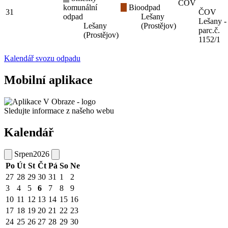
ČOV
komunální
Bioodpad
31
ČOV
odpad
Lešany
Lešany -
Lešany
(Prostějov)
parc.č.
(Prostějov)
1152/1
Kalendář svozu odpadu
Mobilní aplikace
Sledujte informace z našeho webu
Kalendář
Srpen
2026
Po
Út
St
Čt
Pá
So
Ne
27
28
29
30
31
1
2
3
4
5
6
7
8
9
10
11
12
13
14
15
16
17
18
19
20
21
22
23
24
25
26
27
28
29
30