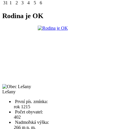
31
1
2
3
4
5
6
Rodina je OK
Lešany
První pís. zmínka:
rok 1215
Počet obyvatel:
402
Nadmořská výška:
266 m n. m.