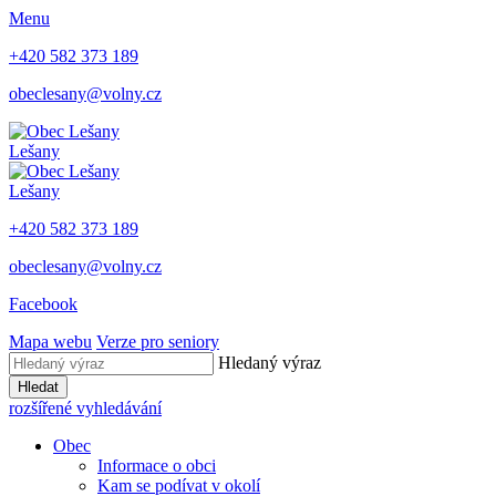
Menu
+420 582 373 189
obeclesany@volny.cz
Lešany
Lešany
+420 582 373 189
obeclesany@volny.cz
Facebook
Mapa webu
Verze pro seniory
Hledaný výraz
Hledat
rozšířené vyhledávání
Obec
Informace o obci
Kam se podívat v okolí