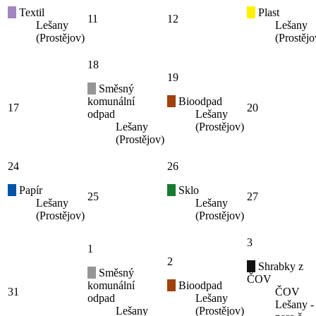
Textil
Plast
11
12
Lešany
Lešany
(Prostějov)
(Prostějo
18
19
Směsný
komunální
Bioodpad
17
20
odpad
Lešany
Lešany
(Prostějov)
(Prostějov)
24
26
Papír
Sklo
25
27
Lešany
Lešany
(Prostějov)
(Prostějov)
3
1
2
Shrabky z
Směsný
ČOV
komunální
Bioodpad
31
ČOV
odpad
Lešany
Lešany -
Lešany
(Prostějov)