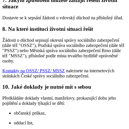
7. Jakým způsobem můžete zahájit řešení životní
situace
Dostavte se k sepsání žádosti o vdovský důchod na příslušný úřad.
8. Na které instituci životní situaci řešit
Žádosti o důchod sepisují okresní správy sociálního zabezpečení
(dále též "OSSZ"), Pražská správa sociálního zabezpečení (dále též
"PSSZ") nebo Městská správa sociálního zabezpečení Brno (dále
též "MSSZ"), příslušné podle místa trvalého bydliště oprávněné
osoby.
Kontakty na OSSZ/ PSSZ/ MSSZ
naleznete na internetových
stránkách České správy sociálního zabezpečení.
10. Jaké doklady je nutné mít s sebou
Předkládáte doklady vlastní, manželovy, prokazující dobu jeho
pojištění a doklady týkající se dětí:
občanský průkaz,
oddací list,