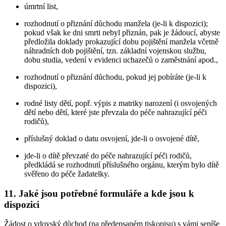
úmrtní list,
rozhodnutí o přiznání důchodu manžela (je-li k dispozici);
pokud však ke dni smrti nebyl přiznán, pak je žádoucí, abyste
předložila doklady prokazující dobu pojištění manžela včetně
náhradních dob pojištění, tzn. základní vojenskou službu,
dobu studia, vedení v evidenci uchazečů o zaměstnání apod.,
rozhodnutí o přiznání důchodu, pokud jej pobíráte (je-li k
dispozici),
rodné listy dětí, popř. výpis z matriky narození (i osvojených
dětí nebo dětí, které jste převzala do péče nahrazující péči
rodičů),
příslušný doklad o datu osvojení, jde-li o osvojené dítě,
jde-li o dítě převzaté do péče nahrazující péči rodičů,
předkládá se rozhodnutí příslušného orgánu, kterým bylo dítě
svěřeno do péče žadatelky.
11. Jaké jsou potřebné formuláře a kde jsou k
dispozici
Žádost o vdovský důchod (na předepsaném tiskopisu) s vámi sepíše