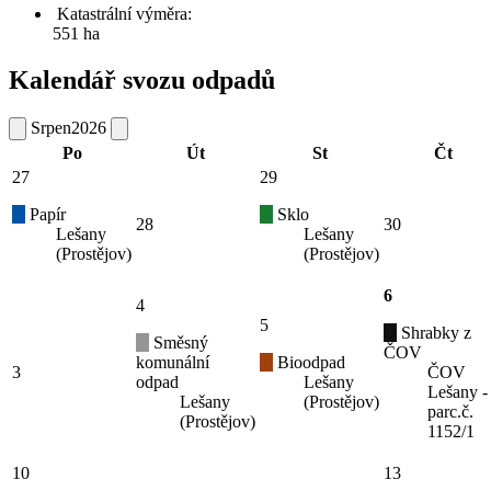
Katastrální výměra:
551 ha
Kalendář svozu odpadů
Srpen
2026
Po
Út
St
Čt
27
29
Papír
Sklo
28
30
Lešany
Lešany
(Prostějov)
(Prostějov)
6
4
5
Shrabky z
Směsný
ČOV
komunální
Bioodpad
3
ČOV
odpad
Lešany
Lešany -
Lešany
(Prostějov)
parc.č.
(Prostějov)
1152/1
10
13