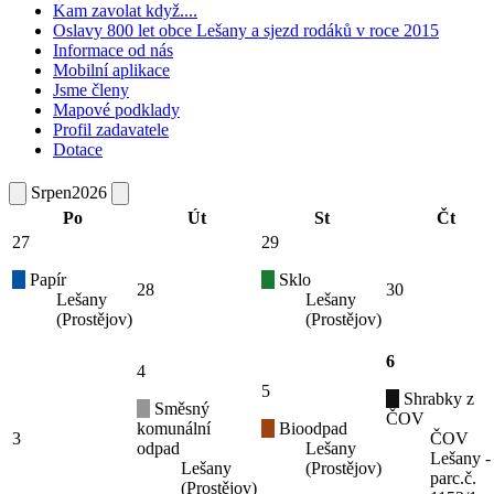
Kam zavolat když....
Oslavy 800 let obce Lešany a sjezd rodáků v roce 2015
Informace od nás
Mobilní aplikace
Jsme členy
Mapové podklady
Profil zadavatele
Dotace
Srpen
2026
Po
Út
St
Čt
27
29
Papír
Sklo
28
30
Lešany
Lešany
(Prostějov)
(Prostějov)
6
4
5
Shrabky z
Směsný
ČOV
komunální
Bioodpad
3
ČOV
odpad
Lešany
Lešany -
Lešany
(Prostějov)
parc.č.
(Prostějov)