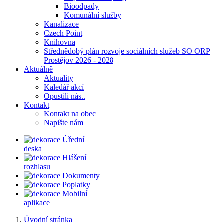
Bioodpady
Komunální služby
Kanalizace
Czech Point
Knihovna
Střednědobý plán rozvoje sociálních služeb SO ORP
Prostějov 2026 - 2028
Aktuálně
Aktuality
Kaledář akcí
Opustili nás..
Kontakt
Kontakt na obec
Napište nám
Úřední
deska
Hlášení
rozhlasu
Dokumenty
Poplatky
Mobilní
aplikace
Úvodní stránka