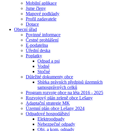
Mobilní aplikace
Jsme členy
Mapové podklady
Profil zadavatele
Dotace
Obecní úřad
Povinné informace
Čestné prohlášení
E-podatelna
Úřední deska
Poplatky
Odpad a psi
Vodné
Stočné
Důležité dokumenty obce
Sbírka právních předpisů územních
samosprávných celků
Program rozvoje obce na léta 2016 - 2025
Rozvojový plán zeleně obce Lešany
Adaptační strategie MK
Územní plán obce Lešany 2024
Odpadové hospodářství
Elektroodpady
Nebezpečné odpady
Obj. a kom. odpady