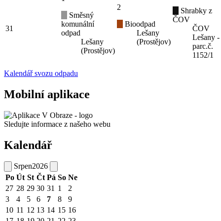
2
Shrabky z
Směsný
ČOV
komunální
Bioodpad
31
ČOV
odpad
Lešany
Lešany -
Lešany
(Prostějov)
parc.č.
(Prostějov)
1152/1
Kalendář svozu odpadu
Mobilní aplikace
Sledujte informace z našeho webu
Kalendář
Srpen
2026
Po
Út
St
Čt
Pá
So
Ne
27
28
29
30
31
1
2
3
4
5
6
7
8
9
10
11
12
13
14
15
16
17
18
19
20
21
22
23