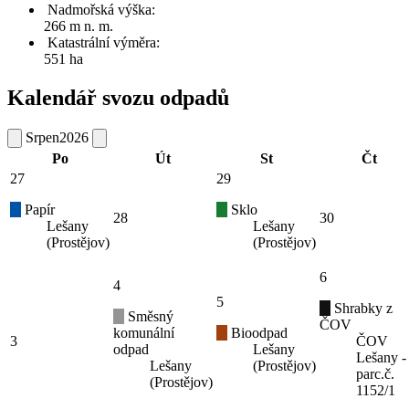
Nadmořská výška:
266 m n. m.
Katastrální výměra:
551 ha
Kalendář svozu odpadů
Srpen
2026
Po
Út
St
Čt
27
29
Papír
Sklo
28
30
Lešany
Lešany
(Prostějov)
(Prostějov)
6
4
5
Shrabky z
Směsný
ČOV
komunální
Bioodpad
3
ČOV
odpad
Lešany
Lešany -
Lešany
(Prostějov)
parc.č.
(Prostějov)
1152/1