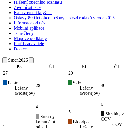
Hlášení obecního rozhlasu
Životní situace
Kam zavolat když....
Oslavy 800 let obce Lešany a sjezd rodáků v roce 2015
Informace od nás
Mobilní aplikace
Jsme členy
Mapové podklady
Profil zadavatele
Dotace
Srpen
2026
Po
Út
St
Čt
27
29
Papír
Sklo
28
30
Lešany
Lešany
(Prostějov)
(Prostějov)
6
4
5
Shrabky z
Směsný
ČOV
komunální
Bioodpad
3
ČOV
odpad
Lešany