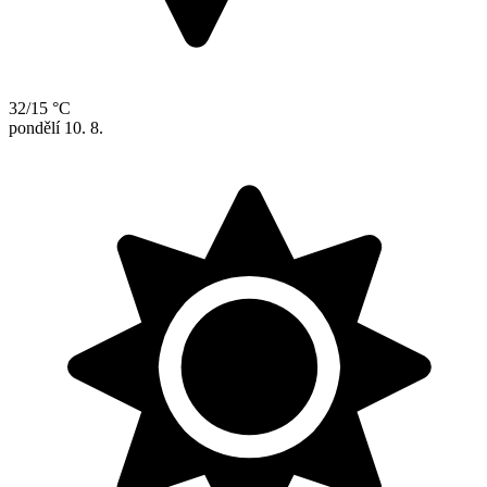
32/15 °C
pondělí
10. 8.