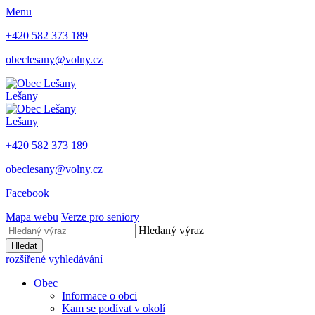
Menu
+420 582 373 189
obeclesany@volny.cz
Lešany
Lešany
+420 582 373 189
obeclesany@volny.cz
Facebook
Mapa webu
Verze pro seniory
Hledaný výraz
Hledat
rozšířené vyhledávání
Obec
Informace o obci
Kam se podívat v okolí