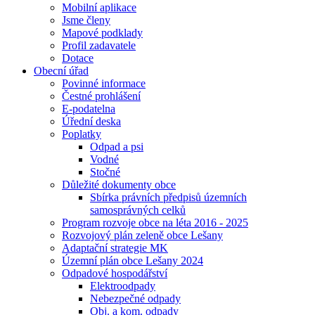
Mobilní aplikace
Jsme členy
Mapové podklady
Profil zadavatele
Dotace
Obecní úřad
Povinné informace
Čestné prohlášení
E-podatelna
Úřední deska
Poplatky
Odpad a psi
Vodné
Stočné
Důležité dokumenty obce
Sbírka právních předpisů územních
samosprávných celků
Program rozvoje obce na léta 2016 - 2025
Rozvojový plán zeleně obce Lešany
Adaptační strategie MK
Územní plán obce Lešany 2024
Odpadové hospodářství
Elektroodpady
Nebezpečné odpady
Obj. a kom. odpady