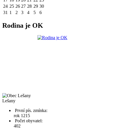
24
25
26
27
28
29
30
31
1
2
3
4
5
6
Rodina je OK
Lešany
První pís. zmínka:
rok 1215
Počet obyvatel:
402