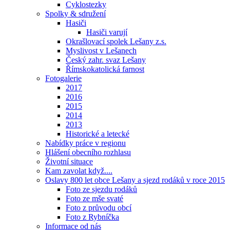
Cyklostezky
Spolky & sdružení
Hasiči
Hasiči varují
Okrašlovací spolek Lešany z.s.
Myslivost v Lešanech
Český zahr. svaz Lešany
Římskokatolická farnost
Fotogalerie
2017
2016
2015
2014
2013
Historické a letecké
Nabídky práce v regionu
Hlášení obecního rozhlasu
Životní situace
Kam zavolat když....
Oslavy 800 let obce Lešany a sjezd rodáků v roce 2015
Foto ze sjezdu rodáků
Foto ze mše svaté
Foto z průvodu obcí
Foto z Rybníčka
Informace od nás