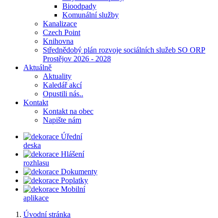
Bioodpady
Komunální služby
Kanalizace
Czech Point
Knihovna
Střednědobý plán rozvoje sociálních služeb SO ORP
Prostějov 2026 - 2028
Aktuálně
Aktuality
Kaledář akcí
Opustili nás..
Kontakt
Kontakt na obec
Napište nám
Úřední
deska
Hlášení
rozhlasu
Dokumenty
Poplatky
Mobilní
aplikace
Úvodní stránka