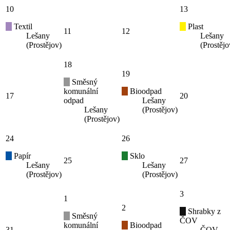
10
13
Textil
Plast
11
12
Lešany
Lešany
(Prostějov)
(Prostějo
18
19
Směsný
komunální
Bioodpad
17
20
odpad
Lešany
Lešany
(Prostějov)
(Prostějov)
24
26
Papír
Sklo
25
27
Lešany
Lešany
(Prostějov)
(Prostějov)
3
1
2
Shrabky z
Směsný
ČOV
komunální
Bioodpad
31
ČOV