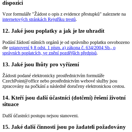
dispozici
Vzor formuláře "Žádost o opis z evidence přestupků" naleznete na
internetových stránkách Rejstříku trestů
.
12. Jaké jsou poplatky a jak je lze uhradit
Podání žádostí státních orgánů je od správního poplatku osvobozeno
dle
ustanovení § 8 odst. 1 písm. a) zákona č. 634/2004 Sb., o
správních poplatcích, ve znění pozdějších předpisů
.
13. Jaké jsou lhůty pro vyřízení
Žádosti podané elektronicky prostřednictvím formuláře
CzechPoint@office nebo prostřednictvím webové služby jsou
zpracovány na počkání a následně doručeny elektronickou cestou.
14. Kteří jsou další účastníci (dotčení) řešení životní
situace
Další účastníci postupu nejsou stanoveni.
15. Jaké další činnosti jsou po žadateli požadovány