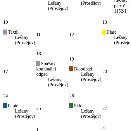
Lešany -
Lešany
(Prostějov)
parc.č.
(Prostějov)
1152/1
10
13
Textil
Plast
11
12
Lešany
Lešany
(Prostějov)
(Prostějo
18
19
Směsný
komunální
Bioodpad
17
20
odpad
Lešany
Lešany
(Prostějov)
(Prostějov)
24
26
Papír
Sklo
25
27
Lešany
Lešany
(Prostějov)
(Prostějov)
3
1