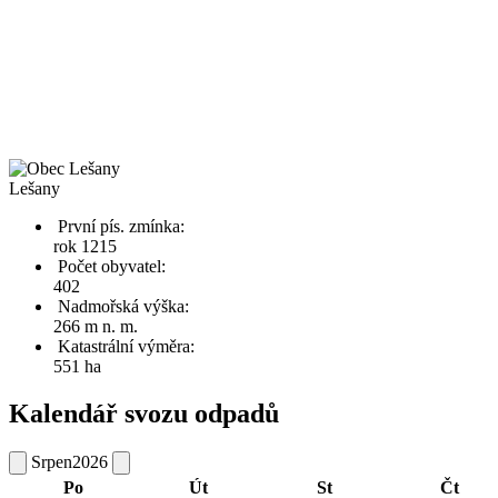
Lešany
První pís. zmínka:
rok 1215
Počet obyvatel:
402
Nadmořská výška:
266 m n. m.
Katastrální výměra:
551 ha
Kalendář svozu odpadů
Srpen
2026
Po
Út
St
Čt