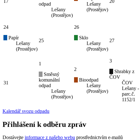
17
20
odpad
Lešany
Lešany
(Prostějov)
(Prostějov)
24
26
Papír
Sklo
25
27
Lešany
Lešany
(Prostějov)
(Prostějov)
3
1
2
Shrabky z
Směsný
ČOV
komunální
Bioodpad
31
ČOV
odpad
Lešany
Lešany -
Lešany
(Prostějov)
parc.č.
(Prostějov)
1152/1
Kalendář svozu odpadu
Přihlášení k odběru zpráv
Dostávejte
informace z našeho webu
prostřednictvím e-mailů