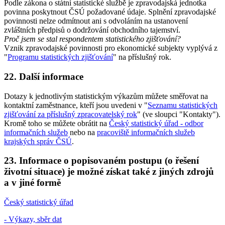
Podle zákona o státní statistické službě je zpravodajská jednotka
povinna poskytnout ČSÚ požadované údaje. Splnění zpravodajské
povinnosti nelze odmítnout ani s odvoláním na ustanovení
zvláštních předpisů o dodržování obchodního tajemství.
Proč jsem se stal respondentem statistického zjišťování
?
Vznik zpravodajské povinnosti pro ekonomické subjekty vyplývá z
"
Programu statistických zjišťování
" na příslušný rok.
22. Další informace
Dotazy k jednotlivým statistickým výkazům můžete směřovat na
kontaktní zaměstnance, kteří jsou uvedeni v "
Seznamu statistických
zjišťování za příslušný zpracovatelský rok
" (ve sloupci "Kontakty").
Kromě toho se můžete obrátit na
Český statistický úřad - odbor
informačních služeb
nebo na
pracoviště informačních služeb
krajských správ ČSÚ
.
23. Informace o popisovaném postupu (o řešení
životní situace) je možné získat také z jiných zdrojů
a v jiné formě
Český statistický úřad
- Výkazy, sběr dat