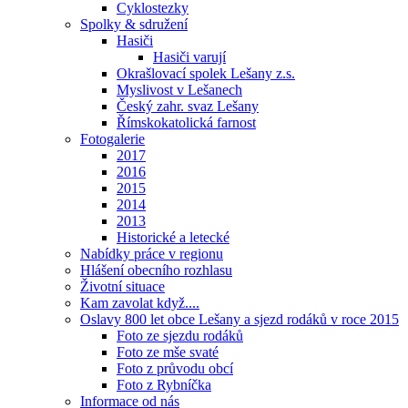
Cyklostezky
Spolky & sdružení
Hasiči
Hasiči varují
Okrašlovací spolek Lešany z.s.
Myslivost v Lešanech
Český zahr. svaz Lešany
Římskokatolická farnost
Fotogalerie
2017
2016
2015
2014
2013
Historické a letecké
Nabídky práce v regionu
Hlášení obecního rozhlasu
Životní situace
Kam zavolat když....
Oslavy 800 let obce Lešany a sjezd rodáků v roce 2015
Foto ze sjezdu rodáků
Foto ze mše svaté
Foto z průvodu obcí
Foto z Rybníčka
Informace od nás