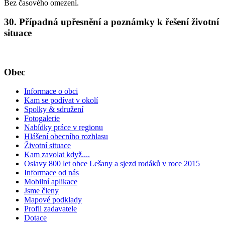
Bez časového omezení.
30. Případná upřesnění a poznámky k řešení životní
situace
Obec
Informace o obci
Kam se podívat v okolí
Spolky & sdružení
Fotogalerie
Nabídky práce v regionu
Hlášení obecního rozhlasu
Životní situace
Kam zavolat když....
Oslavy 800 let obce Lešany a sjezd rodáků v roce 2015
Informace od nás
Mobilní aplikace
Jsme členy
Mapové podklady
Profil zadavatele
Dotace