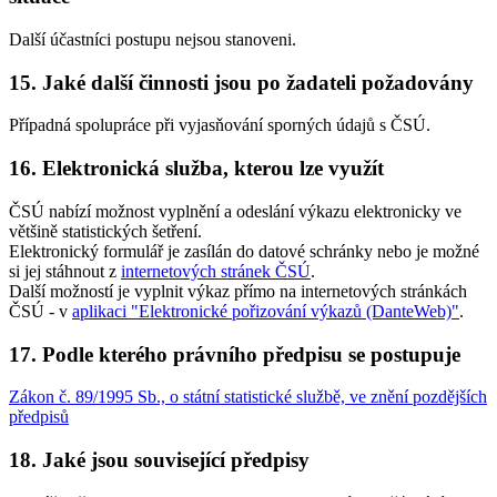
Další účastníci postupu nejsou stanoveni.
15. Jaké další činnosti jsou po žadateli požadovány
Případná spolupráce při vyjasňování sporných údajů s ČSÚ.
16. Elektronická služba, kterou lze využít
ČSÚ nabízí možnost vyplnění a odeslání výkazu elektronicky ve
většině statistických šetření.
Elektronický formulář je zasílán do datové schránky nebo je možné
si jej stáhnout z
internetových stránek ČSÚ
.
Další možností je vyplnit výkaz přímo na internetových stránkách
ČSÚ - v
aplikaci "Elektronické pořizování výkazů (DanteWeb)"
.
17. Podle kterého právního předpisu se postupuje
Zákon č. 89/1995 Sb., o státní statistické službě, ve znění pozdějších
předpisů
18. Jaké jsou související předpisy