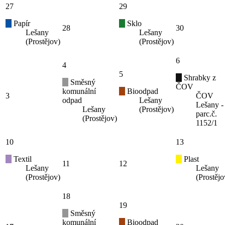
27
29
Papír
Sklo
28
30
Lešany
Lešany
(Prostějov)
(Prostějov)
6
4
5
Shrabky z
Směsný
ČOV
komunální
Bioodpad
3
ČOV
odpad
Lešany
Lešany -
Lešany
(Prostějov)
parc.č.
(Prostějov)
1152/1
10
13
Textil
Plast
11
12
Lešany
Lešany
(Prostějov)
(Prostějo
18
19
Směsný
komunální
Bioodpad