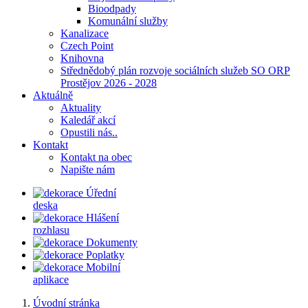
Bioodpady
Komunální služby
Kanalizace
Czech Point
Knihovna
Střednědobý plán rozvoje sociálních služeb SO ORP
Prostějov 2026 - 2028
Aktuálně
Aktuality
Kaledář akcí
Opustili nás..
Kontakt
Kontakt na obec
Napište nám
Úřední
deska
Hlášení
rozhlasu
Dokumenty
Poplatky
Mobilní
aplikace
Úvodní stránka