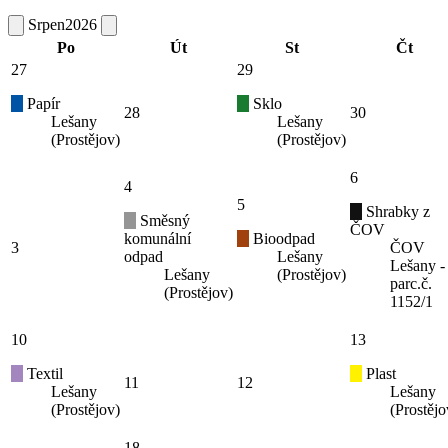
Srpen
2026
Po
Út
St
Čt
27
29
Papír
Sklo
28
30
Lešany
Lešany
(Prostějov)
(Prostějov)
6
4
5
Shrabky z
Směsný
ČOV
komunální
Bioodpad
3
ČOV
odpad
Lešany
Lešany -
Lešany
(Prostějov)
parc.č.
(Prostějov)
1152/1
10
13
Textil
Plast
11
12
Lešany
Lešany
(Prostějov)
(Prostějo
18