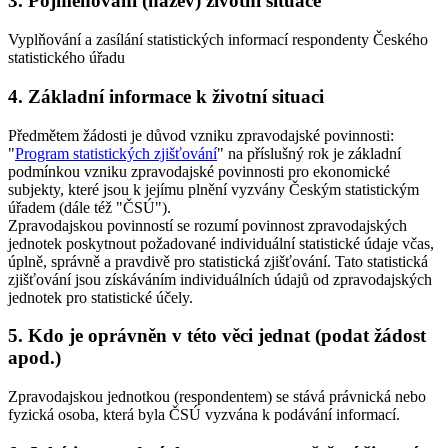
3. Pojmenování (název) životní situace
Vyplňování a zasílání statistických informací respondenty Českého
statistického úřadu
4. Základní informace k životní situaci
Předmětem žádosti je důvod vzniku zpravodajské povinnosti:
"
Program statistických zjišťování
" na příslušný rok je základní
podmínkou vzniku zpravodajské povinnosti pro ekonomické
subjekty, které jsou k jejímu plnění vyzvány Českým statistickým
úřadem (dále též "ČSÚ").
Zpravodajskou povinností se rozumí povinnost zpravodajských
jednotek poskytnout požadované individuální statistické údaje včas,
úplně, správně a pravdivě pro statistická zjišťování. Tato statistická
zjišťování jsou získáváním individuálních údajů od zpravodajských
jednotek pro statistické účely.
5. Kdo je oprávněn v této věci jednat (podat žádost
apod.)
Zpravodajskou jednotkou (respondentem) se stává právnická nebo
fyzická osoba, která byla ČSÚ vyzvána k podávání informací.