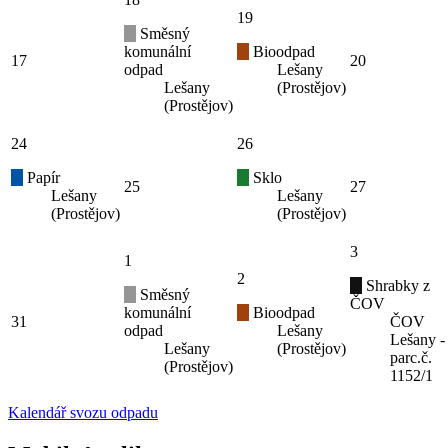
19
Směsný
komunální
Bioodpad
17
20
odpad
Lešany
Lešany
(Prostějov)
(Prostějov)
24
26
Papír
Sklo
25
27
Lešany
Lešany
(Prostějov)
(Prostějov)
3
1
2
Shrabky z
Směsný
ČOV
komunální
Bioodpad
31
ČOV
odpad
Lešany
Lešany -
Lešany
(Prostějov)
parc.č.
(Prostějov)
1152/1
Kalendář svozu odpadu