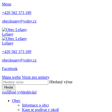
Menu
+420 582 373 189
obeclesany@volny.cz
Lešany
Lešany
+420 582 373 189
obeclesany@volny.cz
Facebook
Mapa webu
Verze pro seniory
Hledaný výraz
Hledat
rozšířené vyhledávání
Obec
Informace o obci
Kam se podívat v okolí