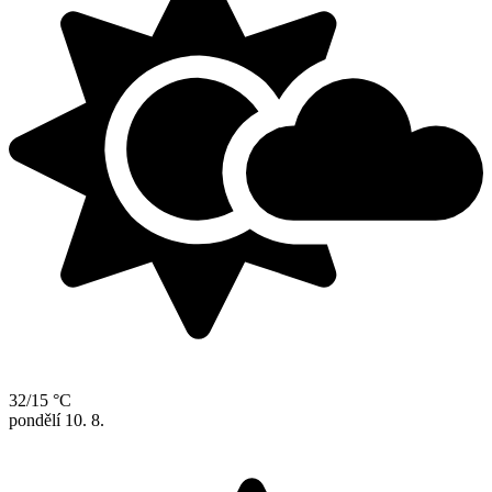
32/15 °C
pondělí
10. 8.