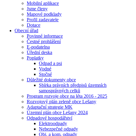
Mobilní aplikace
Jsme členy
Mapové podklady
Profil zadavatele
Dotace
Obecní úřad
Povinné informace
Čestné prohlášení
E-podatelna
Úřední deska
Poplatky
Odpad a psi
Vodné
Stočné
Důležité dokumenty obce
Sbírka právních předpisů územních
samosprávných celků
Program rozvoje obce na léta 2016 - 2025
Rozvojový plán zeleně obce Lešany
Adaptační strategie MK
Územní plán obce Lešany 2024
Odpadové hospodářství
Elektroodpady
Nebezpečné odpady
Obj. a kom. odpady