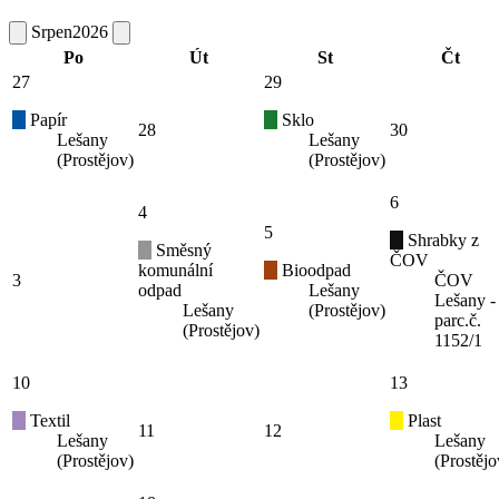
Srpen
2026
Po
Út
St
Čt
27
29
Papír
Sklo
28
30
Lešany
Lešany
(Prostějov)
(Prostějov)
6
4
5
Shrabky z
Směsný
ČOV
komunální
Bioodpad
3
ČOV
odpad
Lešany
Lešany -
Lešany
(Prostějov)
parc.č.
(Prostějov)
1152/1
10
13
Textil
Plast
11
12
Lešany
Lešany
(Prostějov)
(Prostějo