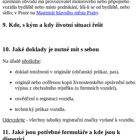
územním obvodu má provozovatel motorového nebo přípojného
vozidla bydliště nebo místo podnikání, liší-li se od bydliště, nebo
sídlo; v Praze na
Magistrát hlavního města Prahy
.
9. Kde, s kým a kdy životní situaci řešit
10. Jaké doklady je nutné mít s sebou
Na úřadě
předložte
:
doklad totožnosti v originále (občanský průkaz, pas),
originál nebo ověřenou kopii živnostenského oprávnění nebo
výpisu z obchodního rejstříku (u firemních vozidel),
osvědčení o registraci vozidla,
technický průkaz vozidla.
Odevzdejte
- všechny tabulky registrační značky vydané k vozidlu.
11. Jaké jsou potřebné formuláře a kde jsou k
dispozici