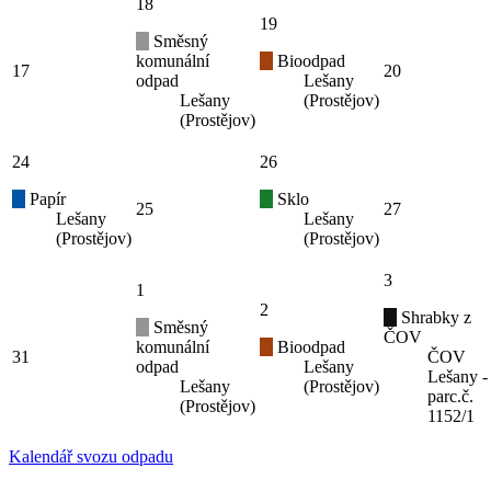
18
19
Směsný
komunální
Bioodpad
17
20
odpad
Lešany
Lešany
(Prostějov)
(Prostějov)
24
26
Papír
Sklo
25
27
Lešany
Lešany
(Prostějov)
(Prostějov)
3
1
2
Shrabky z
Směsný
ČOV
komunální
Bioodpad
31
ČOV
odpad
Lešany
Lešany -
Lešany
(Prostějov)
parc.č.
(Prostějov)
1152/1
Kalendář svozu odpadu