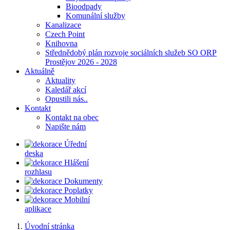
Bioodpady
Komunální služby
Kanalizace
Czech Point
Knihovna
Střednědobý plán rozvoje sociálních služeb SO ORP
Prostějov 2026 - 2028
Aktuálně
Aktuality
Kaledář akcí
Opustili nás..
Kontakt
Kontakt na obec
Napište nám
Úřední
deska
Hlášení
rozhlasu
Dokumenty
Poplatky
Mobilní
aplikace
Úvodní stránka