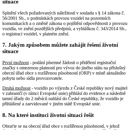
situace
Splnění všech požadovaných náležitostí v souladu s § 14 zákona č.
56/2001 Sb., o podmínkách provozu vozidel na pozemních
komunikacích a o změně zákona o pojištění odpovědnosti z provozu
vozidla, ve znění pozdějších předpisů, a vyhláškou č. 343/2014 Sb.,
o registraci vozidel, v platném znění.
7. Jakým způsobem můžete zahájit řešení životní
situace
První možnost
- podání písemné žádosti o přidělení registrační
značky s omezenou platností pro vývoz do jiného státu na příslušný
obecní úřad obce s rozšířenou působností (ORP) v místě aktuálního
pobytu nebo sídla provozovatele.
Druhá možnost
- vozidlo po výjezdu z České republiky nový majitel
v zahraničí (v rámci Evropské unie) přihlásí do evidence a následně
tamní úřady do 2 měsíců nahlásí do České republiky, že vozidlo je
přihlášené a zaevidované v jiném státě Evropské unie.
8. Na které instituci životní situaci řešit
Obraťte se na obecní úřad obce s rozšířenou působností, v jehož