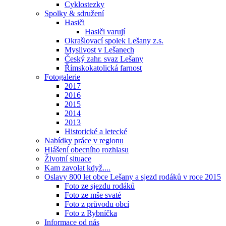
Cyklostezky
Spolky & sdružení
Hasiči
Hasiči varují
Okrašlovací spolek Lešany z.s.
Myslivost v Lešanech
Český zahr. svaz Lešany
Římskokatolická farnost
Fotogalerie
2017
2016
2015
2014
2013
Historické a letecké
Nabídky práce v regionu
Hlášení obecního rozhlasu
Životní situace
Kam zavolat když....
Oslavy 800 let obce Lešany a sjezd rodáků v roce 2015
Foto ze sjezdu rodáků
Foto ze mše svaté
Foto z průvodu obcí
Foto z Rybníčka
Informace od nás