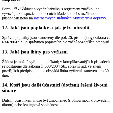
Formulář - "Žádost o vydání tabulky s registrační značkou na
vývoz" je k dispozici na obecních úřadech obcí s rozšířenou
působností nebo na
internetových stránkách Ministerstva dopravy
.
12. Jaké jsou poplatky a jak je lze uhradit
Správní poplatky jsou stanoveny dle pol. 26, písm. c) a g) zákona č.
634/2004 Sb., o správních poplatcích, ve znění pozdějších předpisů.
13. Jaké jsou lhůty pro vyřízení
Žádost je možné vyřídit na počkání; v komplikovanějších případech
se postupuje dle zákona č. 500/2004 Sb., správní řád, ve znění
pozdějších předpisů, kde je obvyklá lhůta vyřízení stanovena do 30
dnů.
14. Kteří jsou další účastníci (dotčení) řešení životní
situace
Dalším účastníkem může být zmocněnec (s plnou mocí k provedení
úkonu) nebo leasingová společnost.