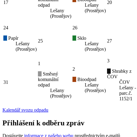
17
20
odpad
Lešany
Lešany
(Prostějov)
(Prostějov)
24
26
Papír
Sklo
25
27
Lešany
Lešany
(Prostějov)
(Prostějov)
3
1
2
Shrabky z
Směsný
ČOV
komunální
Bioodpad
31
ČOV
odpad
Lešany
Lešany -
Lešany
(Prostějov)
parc.č.
(Prostějov)
1152/1
Kalendář svozu odpadu
Přihlášení k odběru zpráv
Dostávejte
informace z našeho webu
prostřednictvím e-mailů