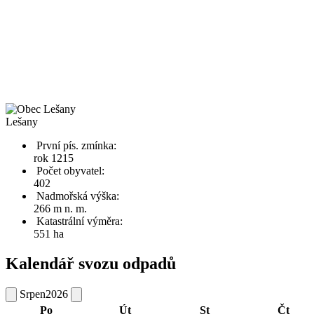
Lešany
První pís. zmínka:
rok 1215
Počet obyvatel:
402
Nadmořská výška:
266 m n. m.
Katastrální výměra:
551 ha
Kalendář svozu odpadů
Srpen
2026
Po
Út
St
Čt