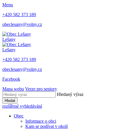
Menu
+420 582 373 189
obeclesany@volny.cz
Lešany
Lešany
+420 582 373 189
obeclesany@volny.cz
Facebook
Mapa webu
Verze pro seniory
Hledaný výraz
Hledat
rozšířené vyhledávání
Obec
Informace o obci
Kam se podívat v okolí