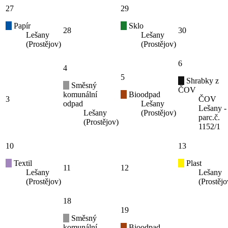
27
29
Papír
Sklo
28
30
Lešany
Lešany
(Prostějov)
(Prostějov)
6
4
5
Shrabky z
Směsný
ČOV
komunální
Bioodpad
3
ČOV
odpad
Lešany
Lešany -
Lešany
(Prostějov)
parc.č.
(Prostějov)
1152/1
10
13
Textil
Plast
11
12
Lešany
Lešany
(Prostějov)
(Prostějo
18
19
Směsný
komunální
Bioodpad