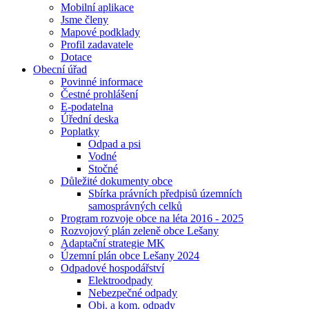
Mobilní aplikace
Jsme členy
Mapové podklady
Profil zadavatele
Dotace
Obecní úřad
Povinné informace
Čestné prohlášení
E-podatelna
Úřední deska
Poplatky
Odpad a psi
Vodné
Stočné
Důležité dokumenty obce
Sbírka právních předpisů územních
samosprávných celků
Program rozvoje obce na léta 2016 - 2025
Rozvojový plán zeleně obce Lešany
Adaptační strategie MK
Územní plán obce Lešany 2024
Odpadové hospodářství
Elektroodpady
Nebezpečné odpady
Obj. a kom. odpady