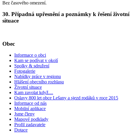
Bez časového omezení.
30. Případná upřesnění a poznámky k řešení životní
situace
Obec
Informace o obci
Kam se podívat v okolí
Spolky & sdružení
Fotogalerie
Nabídky práce v regionu
Hlášení obecního rozhlasu
Životní situace
Kam zavolat když....
Oslavy 800 let obce Lešany a sjezd rodáků v roce 2015
Informace od nás
Mobilní aplikace
Jsme členy
Mapové podklady
Profil zadavatele
Dotace