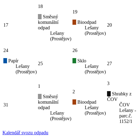
18
19
Směsný
komunální
Bioodpad
17
20
odpad
Lešany
Lešany
(Prostějov)
(Prostějov)
24
26
Papír
Sklo
25
27
Lešany
Lešany
(Prostějov)
(Prostějov)
3
1
2
Shrabky z
Směsný
ČOV
komunální
Bioodpad
31
ČOV
odpad
Lešany
Lešany -
Lešany
(Prostějov)
parc.č.
(Prostějov)
1152/1
Kalendář svozu odpadu