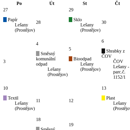
Po
Út
St
Čt
27
29
Papír
Sklo
28
30
Lešany
Lešany
(Prostějov)
(Prostějov)
6
4
5
Shrabky z
Směsný
ČOV
komunální
Bioodpad
3
ČOV
odpad
Lešany
Lešany -
Lešany
(Prostějov)
parc.č.
(Prostějov)
1152/1
10
13
Textil
Plast
11
12
Lešany
Lešany
(Prostějov)
(Prostějo
18
19
Směsný