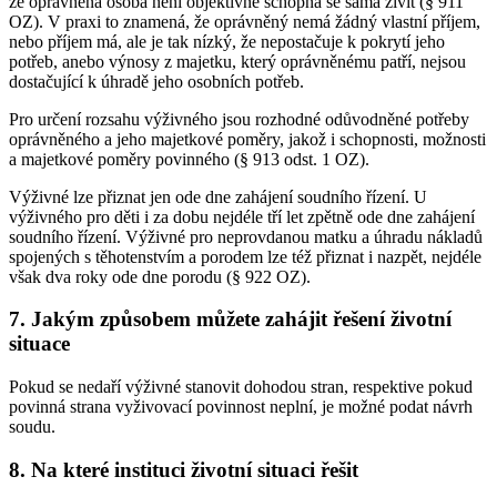
že oprávněná osoba není objektivně schopna se sama živit (§ 911
OZ). V praxi to znamená, že oprávněný nemá žádný vlastní příjem,
nebo příjem má, ale je tak nízký, že nepostačuje k pokrytí jeho
potřeb, anebo výnosy z majetku, který oprávněnému patří, nejsou
dostačující k úhradě jeho osobních potřeb.
Pro určení rozsahu výživného jsou rozhodné odůvodněné potřeby
oprávněného a jeho majetkové poměry, jakož i schopnosti, možnosti
a majetkové poměry povinného (§ 913 odst. 1 OZ).
Výživné lze přiznat jen ode dne zahájení soudního řízení. U
výživného pro děti i za dobu nejdéle tří let zpětně ode dne zahájení
soudního řízení. Výživné pro neprovdanou matku a úhradu nákladů
spojených s těhotenstvím a porodem lze též přiznat i nazpět, nejdéle
však dva roky ode dne porodu (§ 922 OZ).
7. Jakým způsobem můžete zahájit řešení životní
situace
Pokud se nedaří výživné stanovit dohodou stran, respektive pokud
povinná strana vyživovací povinnost neplní, je možné podat návrh
soudu.
8. Na které instituci životní situaci řešit