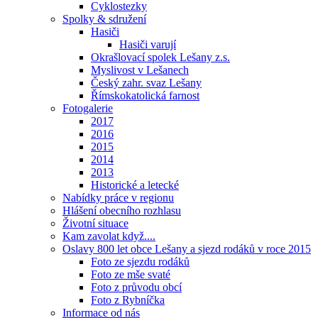
Cyklostezky
Spolky & sdružení
Hasiči
Hasiči varují
Okrašlovací spolek Lešany z.s.
Myslivost v Lešanech
Český zahr. svaz Lešany
Římskokatolická farnost
Fotogalerie
2017
2016
2015
2014
2013
Historické a letecké
Nabídky práce v regionu
Hlášení obecního rozhlasu
Životní situace
Kam zavolat když....
Oslavy 800 let obce Lešany a sjezd rodáků v roce 2015
Foto ze sjezdu rodáků
Foto ze mše svaté
Foto z průvodu obcí
Foto z Rybníčka
Informace od nás