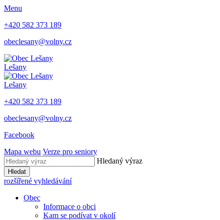
Menu
+420 582 373 189
obeclesany@volny.cz
Lešany
Lešany
+420 582 373 189
obeclesany@volny.cz
Facebook
Mapa webu
Verze pro seniory
Hledaný výraz
Hledat
rozšířené vyhledávání
Obec
Informace o obci
Kam se podívat v okolí