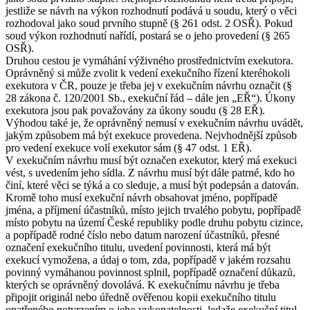
jestliže se návrh na výkon rozhodnutí podává u soudu, který o věci
rozhodoval jako soud prvního stupně (§ 261 odst. 2 OSŘ). Pokud
soud výkon rozhodnutí nařídí, postará se o jeho provedení (§ 265
OSŘ).
Druhou cestou je vymáhání výživného prostřednictvím exekutora.
Oprávněný si může zvolit k vedení exekučního řízení kteréhokoli
exekutora v ČR, pouze je třeba jej v exekučním návrhu označit (§
28 zákona č. 120/2001 Sb., exekuční řád – dále jen „EŘ“). Úkony
exekutora jsou pak považovány za úkony soudu (§ 28 EŘ).
Výhodou také je, že oprávněný nemusí v exekučním návrhu uvádět,
jakým způsobem má být exekuce provedena. Nejvhodnější způsob
pro vedení exekuce volí exekutor sám (§ 47 odst. 1 EŘ).
V exekučním návrhu musí být označen exekutor, který má exekuci
vést, s uvedením jeho sídla. Z návrhu musí být dále patrné, kdo ho
činí, které věci se týká a co sleduje, a musí být podepsán a datován.
Kromě toho musí exekuční návrh obsahovat jméno, popřípadě
jména, a příjmení účastníků, místo jejich trvalého pobytu, popřípadě
místo pobytu na území České republiky podle druhu pobytu cizince,
a popřípadě rodné číslo nebo datum narození účastníků, přesné
označení exekučního titulu, uvedení povinnosti, která má být
exekucí vymožena, a údaj o tom, zda, popřípadě v jakém rozsahu
povinný vymáhanou povinnost splnil, popřípadě označení důkazů,
kterých se oprávněný dovolává. K exekučnímu návrhu je třeba
připojit originál nebo úředně ověřenou kopii exekučního titulu
opatřeného potvrzením o jeho vykonatelnosti, ledaže exekuční titul