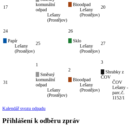
komunální
Bioodpad
17
20
odpad
Lešany
Lešany
(Prostějov)
(Prostějov)
24
26
Papír
Sklo
25
27
Lešany
Lešany
(Prostějov)
(Prostějov)
3
1
2
Shrabky z
Směsný
ČOV
komunální
Bioodpad
31
ČOV
odpad
Lešany
Lešany -
Lešany
(Prostějov)
parc.č.
(Prostějov)
1152/1
Kalendář svozu odpadu
Přihlášení k odběru zpráv