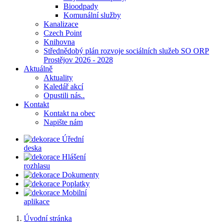
Bioodpady
Komunální služby
Kanalizace
Czech Point
Knihovna
Střednědobý plán rozvoje sociálních služeb SO ORP
Prostějov 2026 - 2028
Aktuálně
Aktuality
Kaledář akcí
Opustili nás..
Kontakt
Kontakt na obec
Napište nám
Úřední
deska
Hlášení
rozhlasu
Dokumenty
Poplatky
Mobilní
aplikace
Úvodní stránka