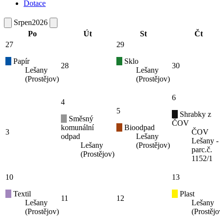
Dotace
Srpen
2026
Po
Út
St
Čt
27
29
Papír
Sklo
28
30
Lešany
Lešany
(Prostějov)
(Prostějov)
6
4
5
Shrabky z
Směsný
ČOV
komunální
Bioodpad
3
ČOV
odpad
Lešany
Lešany -
Lešany
(Prostějov)
parc.č.
(Prostějov)
1152/1
10
13
Textil
Plast
11
12
Lešany
Lešany
(Prostějov)
(Prostějo