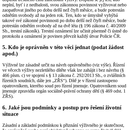
neplní, byť i z nedbalosti, svou zákonnou povinnost vyživovat nebo
zaopatřovat jiného po dobu delší než čtyři měsíce, a bude potrestán
odnětím svobody až na jeden rok. Ten, kdo se úmyslně vyhýbá
takové své zákonné povinnosti po dobu delší než čtyři měsíce, bude
potrestán odnětím svobody až na dvě léta (§ 196 zákona č. 40/2009
Sb., trestní zákoník). Trestní oznámení lze učinit písemně či ústně do
protokolu a oznámení je povinen převzít každý útvar Policie ČR.
5. Kdo je oprávněn v této věci jednat (podat žádost
apod.)
Výživné lze zásadně určit na návrh oprávněného (viz výše). Řízení
ve věcech výživy nezletilého dítěte však lze zahájit i bez návrhu (§
466 písm. c) ve spojení s § 13 zákona č. 292/2013 Sb., o zvláštních
řízeních soudních, dále jen „ZŘS“). Dítě je v řízení zastoupeno
opatrovníkem, kterého soud pro řízení jmenuje. Opatrovníkem soud
jmenuje zpravidla orgán sociálně-právní ochrany dětí (§ 469 odst. 1
ZŘS).
6. Jaké jsou podmínky a postup pro řešení životní
situace
Zásadní a základní podmínkou k přiznání výživného je skutečnost,