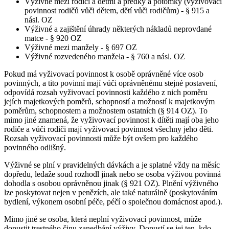
Výživné mezi rodiči a dětmi a předky a potomky (vyživovací
povinnost rodičů vůči dětem, dětí vůči rodičům) - § 915 a
násl. OZ
Výživné a zajištění úhrady některých nákladů neprovdané
matce - § 920 OZ
Výživné mezi manžely - § 697 OZ
Výživné rozvedeného manžela - § 760 a násl. OZ
Pokud má vyživovací povinnost k osobě oprávněné více osob
povinných, a tito povinní mají vůči oprávněnému stejné postavení,
odpovídá rozsah vyživovací povinnosti každého z nich poměru
jejích majetkových poměrů, schopností a možností k majetkovým
poměrům, schopnostem a možnostem ostatních (§ 914 OZ). To
mimo jiné znamená, že vyživovací povinnost k dítěti mají oba jeho
rodiče a vůči rodiči mají vyživovací povinnost všechny jeho děti.
Rozsah vyživovací povinnosti může být ovšem pro každého
povinného odlišný.
Výživné se plní v pravidelných dávkách a je splatné vždy na měsíc
dopředu, ledaže soud rozhodl jinak nebo se osoba výživou povinná
dohodla s osobou oprávněnou jinak (§ 921 OZ). Plnění výživného
lze poskytovat nejen v penězích, ale také naturálně (poskytováním
bydlení, výkonem osobní péče, péčí o společnou domácnost apod.).
Mimo jiné se osoba, která neplní vyživovací povinnost, může
dopustit trestného činu zanedbání výživy. Dopustí se jej ten, kdo