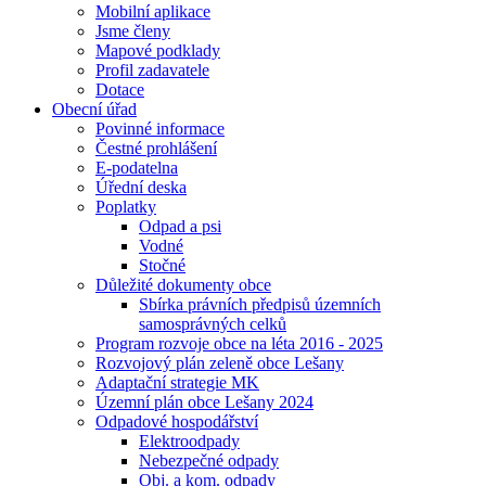
Mobilní aplikace
Jsme členy
Mapové podklady
Profil zadavatele
Dotace
Obecní úřad
Povinné informace
Čestné prohlášení
E-podatelna
Úřední deska
Poplatky
Odpad a psi
Vodné
Stočné
Důležité dokumenty obce
Sbírka právních předpisů územních
samosprávných celků
Program rozvoje obce na léta 2016 - 2025
Rozvojový plán zeleně obce Lešany
Adaptační strategie MK
Územní plán obce Lešany 2024
Odpadové hospodářství
Elektroodpady
Nebezpečné odpady
Obj. a kom. odpady