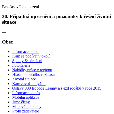
Bez časového omezení.
30. Případná upřesnění a poznámky k řešení životní
situace
—
Obec
Informace o obci
Kam se podívat v okolí
Spolky & sdružení
Fotogalerie
Nabídky práce v regionu
Hlášení obecního rozhlasu
Životní situace
Kam zavolat když....
Oslavy 800 let obce Lešany a sjezd rodáků v roce 2015
Informace od nás
Mobilní aplikace
Jsme členy
Mapové podklady
Profil zadavatele