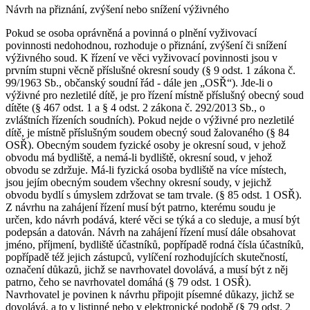
Návrh na přiznání, zvýšení nebo snížení výživného
Pokud se osoba oprávněná a povinná o plnění vyživovací
povinnosti nedohodnou, rozhoduje o přiznání, zvýšení či snížení
výživného soud. K řízení ve věci vyživovací povinnosti jsou v
prvním stupni věcně příslušné okresní soudy (§ 9 odst. 1 zákona č.
99/1963 Sb., občanský soudní řád - dále jen „OSŘ“). Jde-li o
výživné pro nezletilé dítě, je pro řízení místně příslušný obecný soud
dítěte (§ 467 odst. 1 a § 4 odst. 2 zákona č. 292/2013 Sb., o
zvláštních řízeních soudních). Pokud nejde o výživné pro nezletilé
dítě, je místně příslušným soudem obecný soud žalovaného (§ 84
OSŘ). Obecným soudem fyzické osoby je okresní soud, v jehož
obvodu má bydliště, a nemá-li bydliště, okresní soud, v jehož
obvodu se zdržuje. Má-li fyzická osoba bydliště na více místech,
jsou jejím obecným soudem všechny okresní soudy, v jejichž
obvodu bydlí s úmyslem zdržovat se tam trvale. (§ 85 odst. 1 OSŘ).
Z návrhu na zahájení řízení musí být patrno, kterému soudu je
určen, kdo návrh podává, které věci se týká a co sleduje, a musí být
podepsán a datován. Návrh na zahájení řízení musí dále obsahovat
jméno, příjmení, bydliště účastníků, popřípadě rodná čísla účastníků,
popřípadě též jejich zástupců, vylíčení rozhodujících skutečností,
označení důkazů, jichž se navrhovatel dovolává, a musí být z něj
patrno, čeho se navrhovatel domáhá (§ 79 odst. 1 OSŘ).
Navrhovatel je povinen k návrhu připojit písemné důkazy, jichž se
dovolává, a to v listinné nebo v elektronické podobě (§ 79 odst. 2