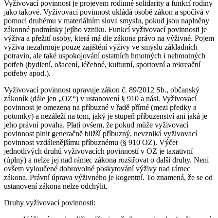
Vyživovací povinnost je projevem rodinné solidarity a funkcí rodiny
jako takové. Vyživovací povinnost ukládá osobě zákon a spočívá v
pomoci druhému v materiálním slova smyslu, pokud jsou naplněny
zákonné podmínky jejího vzniku. Funkcí vyživovací povinnosti je
výživa a přežití osoby, která má dle zákona právo na výživné. Pojem
výživa nezahrnuje pouze zajištění výživy ve smyslu základních
potravin, ale také uspokojování ostatních hmotných i nehmotných
potřeb (bydlení, ošacení, léčebné, kulturní, sportovní a rekreační
potřeby apod.).
Vyživovací povinnost upravuje zákon č. 89/2012 Sb., občanský
zákoník (dále jen „OZ“) v ustanovení § 910 a násl. Vyživovací
povinnost je omezena na příbuzné v řadě přímé (mezi předky a
potomky) a nezáleží na tom, jaký je stupeň příbuzenství ani jaká je
jeho právní povaha. Platí ovšem, že pokud může vyživovací
povinnost plnit generačně bližší příbuzný, nevzniká vyživovací
povinnost vzdálenějšímu příbuznému (§ 910 OZ). Výčet
jednotlivých druhů vyživovacích povinností v OZ je taxativní
(úplný) a nelze jej nad rámec zákona rozšiřovat o další druhy. Není
ovšem vyloučené dobrovolné poskytování výživy nad rámec
zákona. Právní úprava výživného je kogentní. To znamená, že se od
ustanovení zákona nelze odchýlit.
Druhy vyživovací povinnosti: