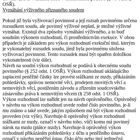
OSŘ).
Vymáhání výživného přiznaného soudem
Pokud již byla vyživovací povinnost a její rozsah povinnému určena
rozsudkem soudu, ale povinný výživné neplatí, je možné výživné
vymáhat. Existují dva způsoby vymáhání výživného, a to buď
soudním výkonem rozhodnutí, či prostřednictvím exekuce. V obou
případech je základem pro výkon rozhodnutí exekuční titul, kterým
je vykonatelný rozsudek soudu, jímž byla povinnému uložena
vyživovací povinnost. Tento rozsudek musí být opatřen doložkou
vykonatelnosti (viz dále).
Návrh na soudní výkon rozhodnutí se podává k obecnému soudu
povinného (§ 252 odst. 1 OSŘ). Výkon rozhodnutí ukládajícího
zaplacení peněžité částky lze provést srážkami ze mzdy, přikázáním
pohledávky, správou nemovité věci, prodejem movitých věcí a
nemovitých věcí, postižením závodu a zřízením soudcovského
zástavního práva k nemovitým věcem (§ 258 odst. 1 OSŘ).
Výkon rozhodnutí lze nařídit jen na návrh oprávněného. Oprávněný
v návrhu na výkon rozhodnutí uvede rodné číslo povinného, je-li
mu známo a také uvede, jakým způsobem má být výkon rozhodnutí
proveden (viz výše). Navrhuje-li oprávněný výkon rozhodnutí
srážkami ze mzdy, označí v návrhu toho, vůči komu má povinný
nárok na mzdu (plátce mzdy). Navrhuje-li oprávněný výkon
rozhodnutí přikázáním pohledávky z účtu u peněžního ústavu,
označí v návrhu peněžní ústav, číslo účtu nebo jiný jedinečný