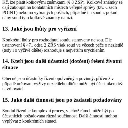
Kč, lze platit kolkovými známkami (§ 8 ZSP). Kolkové známky se
dají zakoupit na kontaktních místech veřejné správy (tzv. Czech
POINT) nebo na vybraných poštách, případně i u soudu, pokud
daný soud tyto kolkové známky nabízí.
13. Jaké jsou lhůty pro vyřízení
Konkrétní lhůty pro rozhodnutí soudu stanoveny nejsou. Dle
ustanovení § 471 odst. 2 ZŘS však soud ve věcech péče o nezletilé
(tedy i o výživě dítěte) rozhoduje s největším urychlením.
14. Kteří jsou další účastníci (dotčení) řešení životní
situace
Obecně jsou účastníky řízení oprávněný a povinný, přičemž v
případě určování výživy nezletilého dítěte může být účastníkem též
navrhovatel.
15. Jaké další činnosti jsou po žadateli požadovány
Soudní řízení je komplexní proces, v jehož rámci může být po
účastnících požadována různá součinnost. Další činnosti mohou
vyplývat z konkrétních situací.