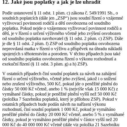
12. Jaké jsou poplatky a jak je lze uhradit
Podle ustanovení § 11 odst. 1 písm. c) zákona č. 549/1991 Sb., o
soudních poplatcích (dále jen „ZSP“) jsou soudní řízení o vzájemné
vyživovací povinnosti rodičů a dětí osvobozena od soudního
poplatku. Pokud nejde o vzájemnou vyživovací povinnost rodičů a
dětí, je v řízení o určení výživného včetně jeho zvýšení osvobozen
od soudního poplatku navrhovatel (§ 11 odst. 2 písm. c) ZSP). Dále
je dle § 11 odst. 2 písm. f) ZSP od soudního poplatku osvobozena
neprovdaná matka v řízení o výživu a příspěvek na úhradu nákladů
spojených s těhotenstvím a porodem. V těchto případech jsou také
od soudního poplatku osvobozena řízení o výkonu rozhodnutí a
exekuční řízení (§ 11 odst. 3 písm. g) a h) ZSP).
V ostatních případech činí soudní poplatek za návrh na zahájení
řízení o určení výživného, včetně jeho zvýšení, jakož i o snížení
nebo zrušení výživného, 500 Kč, pokud jde o peněžité plnění do
částky 50 000 Kč včetně, anebo 1 % (nejvýše však 15 000 Kč) z
vymáhané částky, pokud je peněžité plnění vyšší než 50 000 Kč
(položka 7 Sazebníku poplatků, který je přílohou ZSP). Pokud v
ostatních případech bude podán návrh na nařízení výkonu
rozhodnutí, činí soudní poplatek 1 000 Kč, pokud je vymáháno
peněžité plnění do částky 20 000 Kč včetně, anebo 5 % z vymáhané
částky, pokud je vymáháno peněžité plnění v částce vyšší než 20
000 Kč do 40 000 000 Kč včetně (dále viz položka 21 Sazebníku