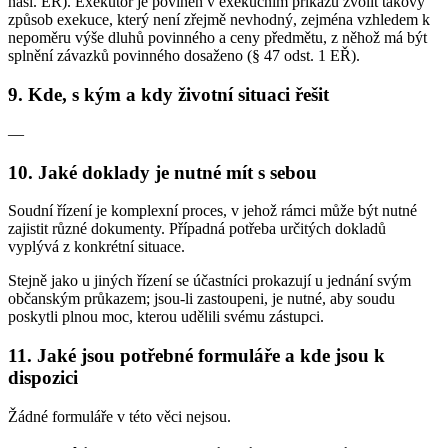
násl. EŘ). Exekutor je povinen v exekučním příkazu zvolit takový
způsob exekuce, který není zřejmě nevhodný, zejména vzhledem k
nepoměru výše dluhů povinného a ceny předmětu, z něhož má být
splnění závazků povinného dosaženo (§ 47 odst. 1 EŘ).
9. Kde, s kým a kdy životní situaci řešit
—
10. Jaké doklady je nutné mít s sebou
Soudní řízení je komplexní proces, v jehož rámci může být nutné
zajistit různé dokumenty. Případná potřeba určitých dokladů
vyplývá z konkrétní situace.
Stejně jako u jiných řízení se účastníci prokazují u jednání svým
občanským průkazem; jsou-li zastoupeni, je nutné, aby soudu
poskytli plnou moc, kterou udělili svému zástupci.
11. Jaké jsou potřebné formuláře a kde jsou k
dispozici
Žádné formuláře v této věci nejsou.