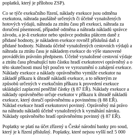
poplatků, který je přílohou ZSP).
Co se týče exekučního řízení, náklady exekuce jsou odměna
exekutora, náhrada paušálně určených či účelně vynaložených
hotových výdajů, náhrada za ztrátu času při exekuci, náhrada za
doručení písemností, případně odměna a náhrada nákladů správce
závodu, a je-li exekutor nebo správce podniku plátcem daně z
přidané hodnoty, je nákladem exekuce rovněž příslušná daň z
přidané hodnoty. Náhrada účelně vynaložených cestovních výdajů a
náhrada za ztrátu času je nákladem exekuce do výše stanovené
prováděcím právním předpisem. Účelně vynaložené cestovní výdaje
a ztrátu času přesahující tuto částku hradí exekutorovi oprávněný a o
této skutečnosti musí být poučen ve vyrozumění o zahájení exekuce.
Náklady exekuce a náklady oprávněného vymůže exekutor na
základě příkazu k úhradě nákladů exekuce, a to některým ze
způsobů určených v exekučním příkazu k provedení exekuce
ukládající zaplacení peněžité částky (§ 87 EŘ). Náklady exekuce a
náklady oprávněného určuje exekutor v příkazu k úhradě nákladů
exekuce, který doručí oprávněnému a povinnému (§ 88 EŘ).
Náklad exekuce hradí exekutorovi povinný. Oprávněný má právo
na náhradu nákladů účelně vynaložených k vymáhání nároku.
Náklady oprávněného hradí oprávněnému povinný (§ 87 EŘ).
Poplatky se platí na účet zřízený u České národní banky pro soud,
který je k řízení příslušný. Poplatky, které nejsou vyšší než 5 000