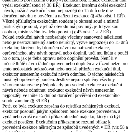
vydal exekuční soud (§ 38 EŘ). Exekutor, kterému došel exekuční
návrh, požádá exekuční soud nejpozději do 15 dnů ode dne
doručení návrhu o pověření a nařízení exekuce (§ 43a odst. 1 EŘ).
Věcně příslušným exekučním soudem je okresní soud a místně
příslušným je soud, v jehož obvodu má povinný, je-li fyzickou
osobou, místo svého trvalého pobytu (§ 45 odst. 1 a 2 EŘ).
Pokud exekuční návrh neobsahuje všechny stanovené náležitosti
nebo je nesrozumitelný anebo neurčitý, vyzve nejpozději do 15 dnů
exekutor, kterému byl doručen návrh na nařízení exekuce,
oprávněného, aby návrh opravil nebo doplnil, určí mu lhůtu a poučí
ho o tom, jak je třeba opravu nebo doplnění provést. Není-li v
určené lhůtě návrh řádně opraven nebo doplněn a v řízení nelze pro
tento nedostatek pokračovat nebo není-li přiložen exekuční titul,
exekutor usnesením exekuční návrh odmítne. O těchto následcích
musí být oprávněný poučen. Jestliže nejsou splněny všechny
zákonem stanovené předpoklady pro vedení exekuce a exekuční
návrh nebude odmítnut, exekutor exekuční návrh usnesením
nejpozději ve lhůtě 15 dní od doručení pověření od exekučního
soudu zamítne (§ 39 EŘ).
Poté, co byla exekuce zapsána do rejstříku zahájených exekucí,
exekutor posoudí, jakým způsobem bude exekuce provedena, a
vydá nebo zruší exekuční příkaz ohledně majetku, který má být
exekucí postižen. Exekučním příkazem se rozumí příkaz k
provedení exekuce některým ze způsobů uvedených v EŘ (viz 58 a