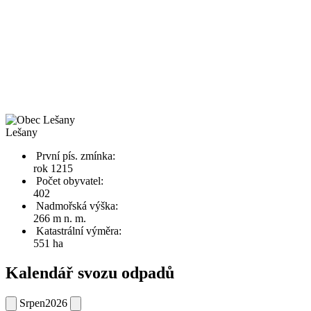
Lešany
První pís. zmínka:
rok 1215
Počet obyvatel:
402
Nadmořská výška:
266 m n. m.
Katastrální výměra:
551 ha
Kalendář svozu odpadů
Srpen
2026