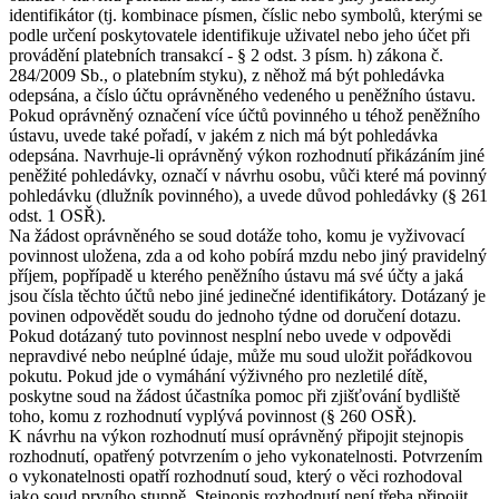
identifikátor (tj. kombinace písmen, číslic nebo symbolů, kterými se
podle určení poskytovatele identifikuje uživatel nebo jeho účet při
provádění platebních transakcí - § 2 odst. 3 písm. h) zákona č.
284/2009 Sb., o platebním styku), z něhož má být pohledávka
odepsána, a číslo účtu oprávněného vedeného u peněžního ústavu.
Pokud oprávněný označení více účtů povinného u téhož peněžního
ústavu, uvede také pořadí, v jakém z nich má být pohledávka
odepsána. Navrhuje-li oprávněný výkon rozhodnutí přikázáním jiné
peněžité pohledávky, označí v návrhu osobu, vůči které má povinný
pohledávku (dlužník povinného), a uvede důvod pohledávky (§ 261
odst. 1 OSŘ).
Na žádost oprávněného se soud dotáže toho, komu je vyživovací
povinnost uložena, zda a od koho pobírá mzdu nebo jiný pravidelný
příjem, popřípadě u kterého peněžního ústavu má své účty a jaká
jsou čísla těchto účtů nebo jiné jedinečné identifikátory. Dotázaný je
povinen odpovědět soudu do jednoho týdne od doručení dotazu.
Pokud dotázaný tuto povinnost nesplní nebo uvede v odpovědi
nepravdivé nebo neúplné údaje, může mu soud uložit pořádkovou
pokutu. Pokud jde o vymáhání výživného pro nezletilé dítě,
poskytne soud na žádost účastníka pomoc při zjišťování bydliště
toho, komu z rozhodnutí vyplývá povinnost (§ 260 OSŘ).
K návrhu na výkon rozhodnutí musí oprávněný připojit stejnopis
rozhodnutí, opatřený potvrzením o jeho vykonatelnosti. Potvrzením
o vykonatelnosti opatří rozhodnutí soud, který o věci rozhodoval
jako soud prvního stupně. Stejnopis rozhodnutí není třeba připojit,