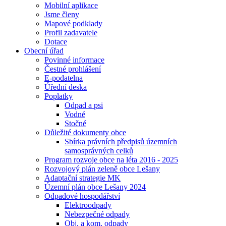
Mobilní aplikace
Jsme členy
Mapové podklady
Profil zadavatele
Dotace
Obecní úřad
Povinné informace
Čestné prohlášení
E-podatelna
Úřední deska
Poplatky
Odpad a psi
Vodné
Stočné
Důležité dokumenty obce
Sbírka právních předpisů územních
samosprávných celků
Program rozvoje obce na léta 2016 - 2025
Rozvojový plán zeleně obce Lešany
Adaptační strategie MK
Územní plán obce Lešany 2024
Odpadové hospodářství
Elektroodpady
Nebezpečné odpady
Obj. a kom. odpady