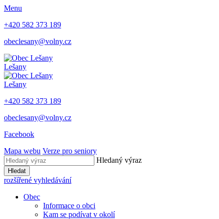
Menu
+420 582 373 189
obeclesany@volny.cz
Lešany
Lešany
+420 582 373 189
obeclesany@volny.cz
Facebook
Mapa webu
Verze pro seniory
Hledaný výraz
Hledat
rozšířené vyhledávání
Obec
Informace o obci
Kam se podívat v okolí