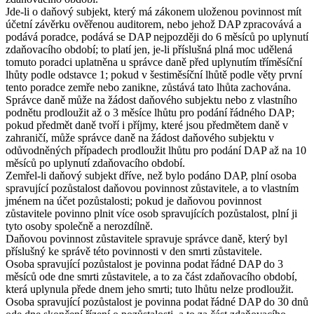
Jde-li o daňový subjekt, který má zákonem uloženou povinnost mít
účetní závěrku ověřenou auditorem, nebo jehož DAP zpracovává a
podává poradce, podává se DAP nejpozději do 6 měsíců po uplynutí
zdaňovacího období; to platí jen, je-li příslušná plná moc udělená
tomuto poradci uplatněna u správce daně před uplynutím tříměsíční
lhůty podle odstavce 1; pokud v šestiměsíční lhůtě podle věty první
tento poradce zemře nebo zanikne, zůstává tato lhůta zachována.
Správce daně může na žádost daňového subjektu nebo z vlastního
podnětu prodloužit až o 3 měsíce lhůtu pro podání řádného DAP;
pokud předmět daně tvoří i příjmy, které jsou předmětem daně v
zahraničí, může správce daně na žádost daňového subjektu v
odůvodněných případech prodloužit lhůtu pro podání DAP až na 10
měsíců po uplynutí zdaňovacího období.
Zemřel-li daňový subjekt dříve, než bylo podáno DAP, plní osoba
spravující pozůstalost daňovou povinnost zůstavitele, a to vlastním
jménem na účet pozůstalosti; pokud je daňovou povinnost
zůstavitele povinno plnit více osob spravujících pozůstalost, plní ji
tyto osoby společně a nerozdílně.
Daňovou povinnost zůstavitele spravuje správce daně, který byl
příslušný ke správě této povinnosti v den smrti zůstavitele.
Osoba spravující pozůstalost je povinna podat řádné DAP do 3
měsíců ode dne smrti zůstavitele, a to za část zdaňovacího období,
která uplynula přede dnem jeho smrti; tuto lhůtu nelze prodloužit.
Osoba spravující pozůstalost je povinna podat řádné DAP do 30 dnů