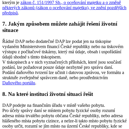
kterým je
zákon č. 151/1997 Sb., o oceňování majetku a o změně
některých zákonů (zákon o oceňování majetku), ve znění pozdějších
předpisů
.
7. Jakým způsobem můžete zahájit řešení životní
situace
Řádné DAP nebo dodatečné DAP lze podat jen na tiskopise
vydaném Ministerstvem financí České republiky nebo na tiskovém
výstupu z počítačové tiskárny, který má údaje, obsah i uspořádání
údajů shodné s tímto tiskopisem.
V tiskopisech a v nich vyznačených přílohách, které jsou součástí
podání, lze požadovat pouze údaje nezbytné pro správu daní.
Podání daňového tvrzení lze učinit i datovou zprávou, ve formátu a
struktuře zveřejněné správcem daně, nebo prostřednictvím
Daňového portálu
.
8. Na které instituci životní situaci řešit
DAP podejte na finančním úřadu v místě vašeho pobytu.
Pro účely správy daní se místem pobytu fyzické osoby rozumí
adresa místa trvalého pobytu občana České republiky, nebo adresa
hlášeného místa pobytu cizince, a nelze-li takto místo pobytu fyzické
osoby určit, rozumí se jím místo na území České republiky, kde se