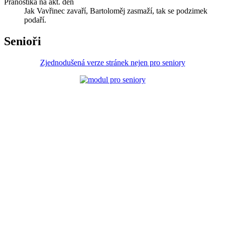
Pranostika na akt. den
Jak Vavřinec zavaří, Bartoloměj zasmaží, tak se podzimek
podaří.
Senioři
Zjednodušená verze stránek nejen pro seniory