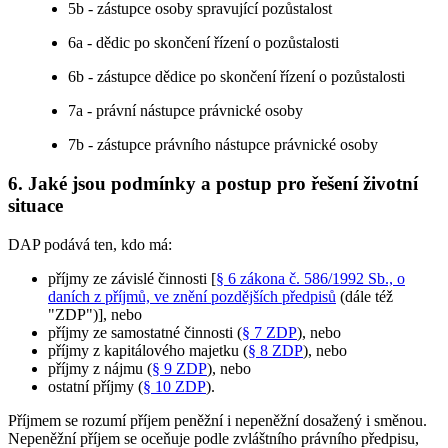
5b - zástupce osoby spravující pozůstalost
6a - dědic po skončení řízení o pozůstalosti
6b - zástupce dědice po skončení řízení o pozůstalosti
7a - právní nástupce právnické osoby
7b - zástupce právního nástupce právnické osoby
6. Jaké jsou podmínky a postup pro řešení životní
situace
DAP podává ten, kdo má:
příjmy ze závislé činnosti [
§ 6 zákona č. 586/1992 Sb., o
daních z příjmů, ve znění pozdějších předpisů
(dále též
"ZDP")], nebo
příjmy ze samostatné činnosti (
§ 7 ZDP
), nebo
příjmy z kapitálového majetku (
§ 8 ZDP
), nebo
příjmy z nájmu (
§ 9 ZDP
), nebo
ostatní příjmy (
§ 10 ZDP
).
Příjmem se rozumí příjem peněžní i nepeněžní dosažený i směnou.
Nepeněžní příjem se oceňuje podle zvláštního právního předpisu,