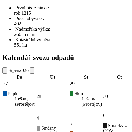
První pís. zmínka:
rok 1215
Počet obyvatel:
402
Nadmořská výška:
266 m n. m.
Katastrální výměra:
551 ha
Kalendář svozu odpadů
Srpen
2026
Po
Út
St
Čt
27
29
Papír
Sklo
28
30
Lešany
Lešany
(Prostějov)
(Prostějov)
6
4
5
Shrabky z
Směsný
ČOV