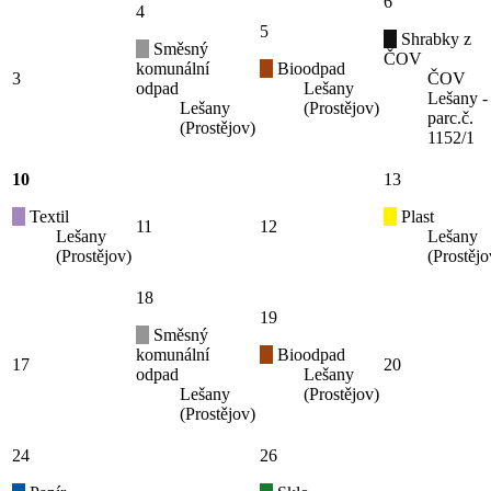
6
4
5
Shrabky z
Směsný
ČOV
komunální
Bioodpad
3
ČOV
odpad
Lešany
Lešany -
Lešany
(Prostějov)
parc.č.
(Prostějov)
1152/1
10
13
Textil
Plast
11
12
Lešany
Lešany
(Prostějov)
(Prostějo
18
19
Směsný
komunální
Bioodpad
17
20
odpad
Lešany
Lešany
(Prostějov)
(Prostějov)
24
26