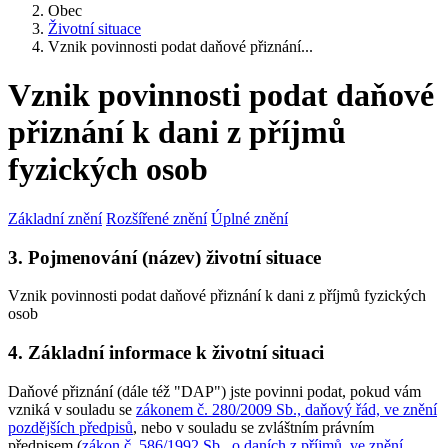
Obec
Životní situace
Vznik povinnosti podat daňové přiznání...
Vznik povinnosti podat daňové
přiznání k dani z příjmů
fyzických osob
Základní znění
Rozšířené znění
Úplné znění
3. Pojmenování (název) životní situace
Vznik povinnosti podat daňové přiznání k dani z příjmů fyzických
osob
4. Základní informace k životní situaci
Daňové přiznání (dále též "DAP") jste povinni podat, pokud vám
vzniká v souladu se
zákonem č. 280/2009 Sb., daňový řád, ve znění
pozdějších předpisů
, nebo v souladu se zvláštním právním
předpisem (
zákon č. 586/1992 Sb., o daních z příjmů, ve znění