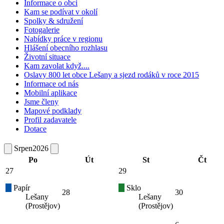
Informace o obci
Kam se podívat v okolí
Spolky & sdružení
Fotogalerie
Nabídky práce v regionu
Hlášení obecního rozhlasu
Životní situace
Kam zavolat když....
Oslavy 800 let obce Lešany a sjezd rodáků v roce 2015
Informace od nás
Mobilní aplikace
Jsme členy
Mapové podklady
Profil zadavatele
Dotace
Srpen
2026
Po
Út
St
Čt
27
29
Papír
Sklo
28
30
Lešany
Lešany
(Prostějov)
(Prostějov)