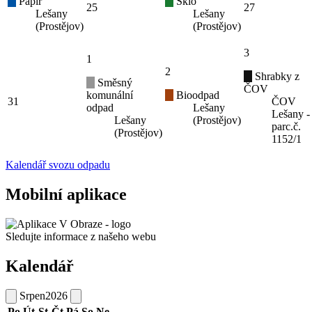
Papír
Sklo
25
27
Lešany
Lešany
(Prostějov)
(Prostějov)
3
1
2
Shrabky z
Směsný
ČOV
komunální
Bioodpad
31
ČOV
odpad
Lešany
Lešany -
Lešany
(Prostějov)
parc.č.
(Prostějov)
1152/1
Kalendář svozu odpadu
Mobilní aplikace
Sledujte informace z našeho webu
Kalendář
Srpen
2026
Po
Út
St
Čt
Pá
So
Ne