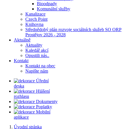
Bioodpady
Komunální služby
Kanalizace
Czech Point
Knihovna
Střednědobý plán rozvoje sociálních služeb SO ORP
Prostějov 2026 - 2028
Aktuálně
Aktuality
Kaledář akcí
Opustili nás..
Kontakt
Kontakt na obec
Napište nám
Úřední
deska
Hlášení
rozhlasu
Dokumenty
Poplatky
Mobilní
aplikace
Úvodní stránka