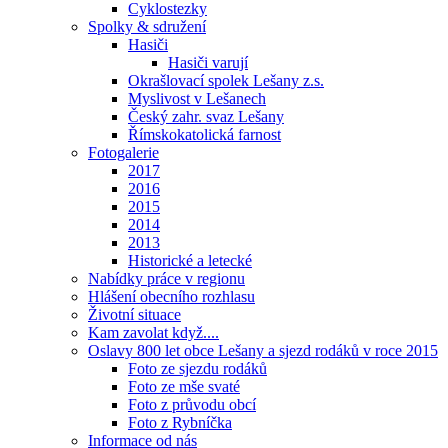
Cyklostezky
Spolky & sdružení
Hasiči
Hasiči varují
Okrašlovací spolek Lešany z.s.
Myslivost v Lešanech
Český zahr. svaz Lešany
Římskokatolická farnost
Fotogalerie
2017
2016
2015
2014
2013
Historické a letecké
Nabídky práce v regionu
Hlášení obecního rozhlasu
Životní situace
Kam zavolat když....
Oslavy 800 let obce Lešany a sjezd rodáků v roce 2015
Foto ze sjezdu rodáků
Foto ze mše svaté
Foto z průvodu obcí
Foto z Rybníčka
Informace od nás