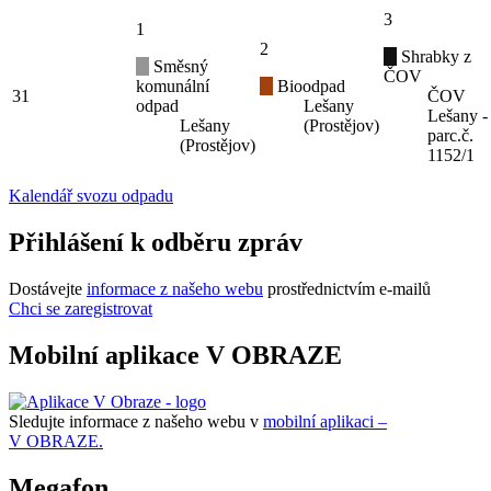
3
1
2
Shrabky z
Směsný
ČOV
komunální
Bioodpad
31
ČOV
odpad
Lešany
Lešany -
Lešany
(Prostějov)
parc.č.
(Prostějov)
1152/1
Kalendář svozu odpadu
Přihlášení k odběru zpráv
Dostávejte
informace z našeho webu
prostřednictvím e-mailů
Chci se zaregistrovat
Mobilní aplikace V OBRAZE
Sledujte informace z našeho webu v
mobilní aplikaci –
V OBRAZE.
Megafon