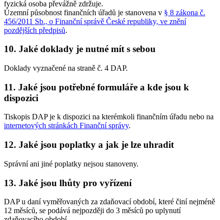
fyzická osoba převážně zdržuje.
Územní působnost finančních úřadů je stanovena v
§ 8 zákona č.
456/2011 Sb., o Finanční správě České republiky, ve znění
pozdějších předpisů
.
10. Jaké doklady je nutné mít s sebou
Doklady vyznačené na straně č. 4 DAP.
11. Jaké jsou potřebné formuláře a kde jsou k
dispozici
Tiskopis DAP je k dispozici na kterémkoli finančním úřadu nebo na
internetových stránkách Finanční správy
.
12. Jaké jsou poplatky a jak je lze uhradit
Správní ani jiné poplatky nejsou stanoveny.
13. Jaké jsou lhůty pro vyřízení
DAP u daní vyměřovaných za zdaňovací období, které činí nejméně
12 měsíců, se podává nejpozději do 3 měsíců po uplynutí
zdaňovacího období.