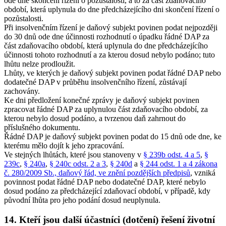
ode dne skončení řízení o pozůstalosti, a to za část zdaňovacího
období, která uplynula do dne předcházejícího dni skončení řízení o
pozůstalosti.
Při insolvenčním řízení je daňový subjekt povinen podat nejpozději
do 30 dnů ode dne účinnosti rozhodnutí o úpadku řádné DAP za
část zdaňovacího období, která uplynula do dne předcházejícího
účinnosti tohoto rozhodnutí a za kterou dosud nebylo podáno; tuto
lhůtu nelze prodloužit.
Lhůty, ve kterých je daňový subjekt povinen podat řádné DAP nebo
dodatečné DAP v průběhu insolvenčního řízení, zůstávají
zachovány.
Ke dni předložení konečné zprávy je daňový subjekt povinen
zpracovat řádné DAP za uplynulou část zdaňovacího období, za
kterou nebylo dosud podáno, a tvrzenou daň zahrnout do
příslušného dokumentu.
Řádné DAP je daňový subjekt povinen podat do 15 dnů ode dne, ke
kterému mělo dojít k jeho zpracování.
Ve stejných lhůtách, které jsou stanoveny v
§ 239b odst. 4 a 5
,
§
239c
,
§ 240a
,
§ 240c odst. 2 a 3
,
§ 240d
a
§ 244 odst. 1 a 4 zákona
č. 280/2009 Sb., daňový řád, ve znění pozdějších předpisů
, vzniká
povinnost podat řádné DAP nebo dodatečné DAP, které nebylo
dosud podáno za předcházející zdaňovací období, v případě, kdy
původní lhůta pro jeho podání dosud neuplynula.
14. Kteří jsou další účastníci (dotčení) řešení životní