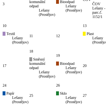
komunální
Bioodpad
3
ČOV
odpad
Lešany
Lešany -
Lešany
(Prostějov)
parc.č.
(Prostějov)
1152/1
10
13
Textil
Plast
11
12
Lešany
Lešany
(Prostějov)
(Prostějo
18
19
Směsný
komunální
Bioodpad
17
20
odpad
Lešany
Lešany
(Prostějov)
(Prostějov)
24
26
Papír
Sklo
25
27
Lešany
Lešany
(Prostějov)
(Prostějov)