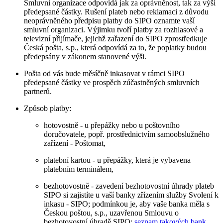
Smluvní organizace odpovídá jak za oprávněnost, tak za výši
předepsané částky. Rušení plateb nebo reklamaci z důvodu
neoprávněného předpisu platby do SIPO oznamte vaší
smluvní organizaci. Výjimku tvoří platby za rozhlasové a
televizní přijímače, jejichž zařazení do SIPO zprostředkuje
Česká pošta, s.p., která odpovídá za to, že poplatky budou
předepsány v zákonem stanovené výši.
Pošta od vás bude měsíčně inkasovat v rámci SIPO
předepsané částky ve prospěch zúčastněných smluvních
partnerů.
Způsob platby:
hotovostně - u přepážky nebo u poštovního
doručovatele, popř. prostřednictvím samoobslužného
zařízení - Poštomat,
platební kartou - u přepážky, která je vybavena
platebním terminálem,
bezhotovostně - zavedení bezhotovostní úhrady plateb
SIPO si zajistíte u vaší banky zřízením služby Svolení k
inkasu - SIPO; podmínkou je, aby vaše banka měla s
Českou poštou, s.p., uzavřenou Smlouvu o
bezhotovostní úhradě SIPO;
seznam takových bank