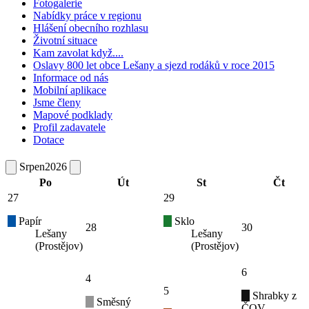
Fotogalerie
Nabídky práce v regionu
Hlášení obecního rozhlasu
Životní situace
Kam zavolat když....
Oslavy 800 let obce Lešany a sjezd rodáků v roce 2015
Informace od nás
Mobilní aplikace
Jsme členy
Mapové podklady
Profil zadavatele
Dotace
Srpen
2026
Po
Út
St
Čt
27
29
Papír
Sklo
28
30
Lešany
Lešany
(Prostějov)
(Prostějov)
6
4
5
Shrabky z
Směsný
ČOV