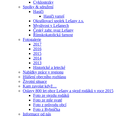
Cyklostezky
Spolky & sdružení
Hasiči
Hasiči varují
Okrašlovací spolek Lešany z.s.
Myslivost v Lešanech
Český zahr. svaz Lešany
Římskokatolická farnost
Fotogalerie
2017
2016
2015
2014
2013
Historické a letecké
Nabídky práce v regionu
Hlášení obecního rozhlasu
Životní situace
Kam zavolat když....
Oslavy 800 let obce Lešany a sjezd rodáků v roce 2015
Foto ze sjezdu rodáků
Foto ze mše svaté
Foto z průvodu obcí
Foto z Rybníčka
Informace od nás