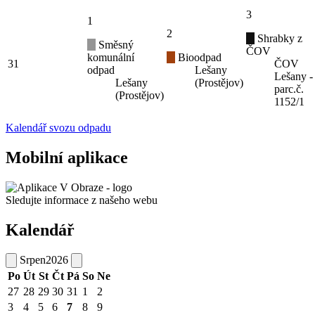
3
1
2
Shrabky z
Směsný
ČOV
komunální
Bioodpad
31
ČOV
odpad
Lešany
Lešany -
Lešany
(Prostějov)
parc.č.
(Prostějov)
1152/1
Kalendář svozu odpadu
Mobilní aplikace
Sledujte informace z našeho webu
Kalendář
Srpen
2026
Po
Út
St
Čt
Pá
So
Ne
27
28
29
30
31
1
2
3
4
5
6
7
8
9