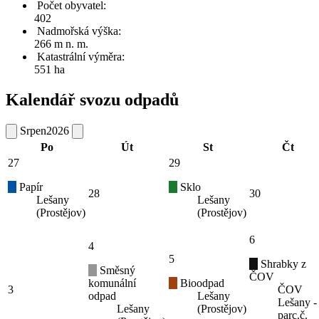
Počet obyvatel:
402
Nadmořská výška:
266 m n. m.
Katastrální výměra:
551 ha
Kalendář svozu odpadů
Srpen
2026
Po
Út
St
Čt
27
29
Papír
Sklo
28
30
Lešany
Lešany
(Prostějov)
(Prostějov)
6
4
5
Shrabky z
Směsný
ČOV
komunální
Bioodpad
3
ČOV
odpad
Lešany
Lešany -
Lešany
(Prostějov)
parc.č.