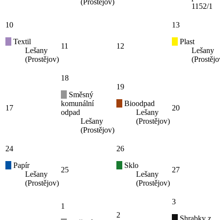
(Prostějov)
1152/1
10
13
Textil
Plast
11
12
Lešany
Lešany
(Prostějov)
(Prostějo
18
19
Směsný
komunální
Bioodpad
17
20
odpad
Lešany
Lešany
(Prostějov)
(Prostějov)
24
26
Papír
Sklo
25
27
Lešany
Lešany
(Prostějov)
(Prostějov)
3
1
2
Shrabky z