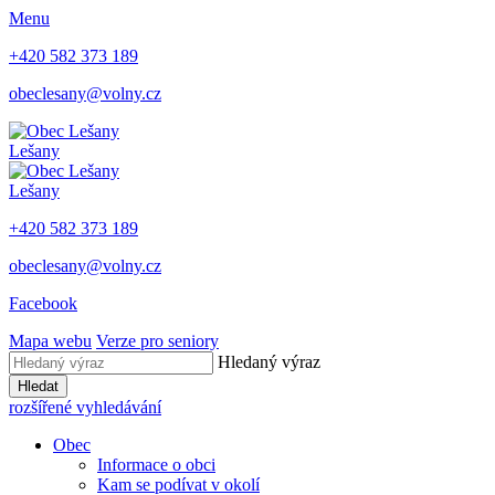
Menu
+420 582 373 189
obeclesany@volny.cz
Lešany
Lešany
+420 582 373 189
obeclesany@volny.cz
Facebook
Mapa webu
Verze pro seniory
Hledaný výraz
Hledat
rozšířené vyhledávání
Obec
Informace o obci
Kam se podívat v okolí