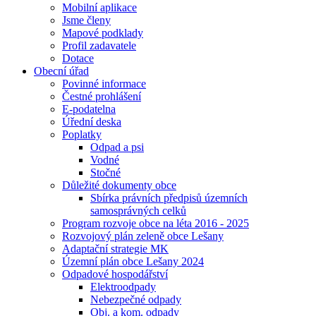
Mobilní aplikace
Jsme členy
Mapové podklady
Profil zadavatele
Dotace
Obecní úřad
Povinné informace
Čestné prohlášení
E-podatelna
Úřední deska
Poplatky
Odpad a psi
Vodné
Stočné
Důležité dokumenty obce
Sbírka právních předpisů územních
samosprávných celků
Program rozvoje obce na léta 2016 - 2025
Rozvojový plán zeleně obce Lešany
Adaptační strategie MK
Územní plán obce Lešany 2024
Odpadové hospodářství
Elektroodpady
Nebezpečné odpady
Obj. a kom. odpady