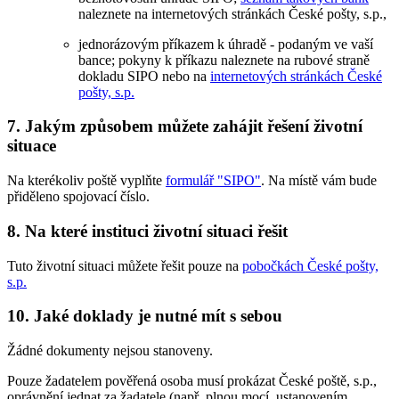
naleznete na internetových stránkách České pošty, s.p.,
jednorázovým příkazem k úhradě - podaným ve vaší
bance; pokyny k příkazu naleznete na rubové straně
dokladu SIPO nebo na
internetových stránkách České
pošty, s.p.
7. Jakým způsobem můžete zahájit řešení životní
situace
Na kterékoliv poště vyplňte
formulář "SIPO"
. Na místě vám bude
přiděleno spojovací číslo.
8. Na které instituci životní situaci řešit
Tuto životní situaci můžete řešit pouze na
pobočkách České pošty,
s.p.
10. Jaké doklady je nutné mít s sebou
Žádné dokumenty nejsou stanoveny.
Pouze žadatelem pověřená osoba musí prokázat České poště, s.p.,
oprávnění jednat za žadatele (např. plnou mocí, ustanovením