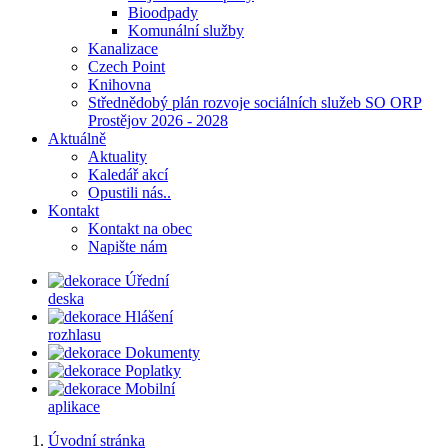
Bioodpady
Komunální služby
Kanalizace
Czech Point
Knihovna
Střednědobý plán rozvoje sociálních služeb SO ORP
Prostějov 2026 - 2028
Aktuálně
Aktuality
Kaledář akcí
Opustili nás..
Kontakt
Kontakt na obec
Napište nám
Úřední
deska
Hlášení
rozhlasu
Dokumenty
Poplatky
Mobilní
aplikace
Úvodní stránka