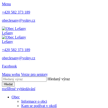
Menu
+420 582 373 189
obeclesany@volny.cz
Lešany
Lešany
+420 582 373 189
obeclesany@volny.cz
Facebook
Mapa webu
Verze pro seniory
Hledaný výraz
Hledat
rozšířené vyhledávání
Obec
Informace o obci
Kam se podívat v okolí