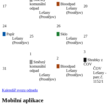
komunální
Bioodpad
17
20
odpad
Lešany
Lešany
(Prostějov)
(Prostějov)
24
26
Papír
Sklo
25
27
Lešany
Lešany
(Prostějov)
(Prostějov)
3
1
2
Shrabky z
Směsný
ČOV
komunální
Bioodpad
31
ČOV
odpad
Lešany
Lešany -
Lešany
(Prostějov)
parc.č.
(Prostějov)
1152/1
Kalendář svozu odpadu
Mobilní aplikace