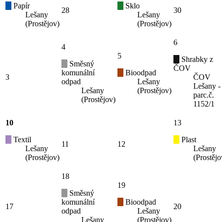
Papír
Sklo
28
30
Lešany
Lešany
(Prostějov)
(Prostějov)
6
4
5
Shrabky z
Směsný
ČOV
komunální
Bioodpad
3
ČOV
odpad
Lešany
Lešany -
Lešany
(Prostějov)
parc.č.
(Prostějov)
1152/1
10
13
Textil
Plast
11
12
Lešany
Lešany
(Prostějov)
(Prostějo
18
19
Směsný
komunální
Bioodpad
17
20
odpad
Lešany
Lešany
(Prostějov)