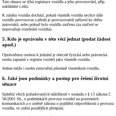
Tato situace se týká registrace vozidla a jeho provozování, příp.
nakládání s ním.
K zániku vozidla dochází, pokud vlastník vozidla nechce dále
vozidlo provozovat a předá je provozovateli zařízení ke sběru
autovraků, nebo pokud bylo vozidlo zničeno (za zničení se
nepovažuje rozebrání vozidla).
5. Kdo je oprávněn v této věci jednat (podat žádost
apod.)
Oprávněnou osobou k jednání je obecně fyzická nebo právnická
osoba zapsaná v registru vozidel jako vlastník vozidla.
Jednat může i osoba zmocněná písemně vlastníkem vozidla.
6. Jaké jsou podmínky a postup pro řešení životní
situace
Splnění všech požadovaných náležitostí v souladu s § 13 zákona č.
56/2001 Sb., o podmínkách provozu vozidel na pozemních
komunikacích a o změně zákona o pojištění odpovědnosti z provozu
vozidla, ve znění pozdějších předpisů.