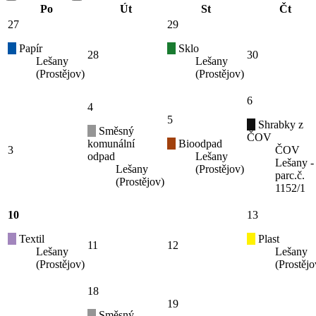
Po
Út
St
Čt
27
29
Papír
Sklo
28
30
Lešany
Lešany
(Prostějov)
(Prostějov)
6
4
5
Shrabky z
Směsný
ČOV
komunální
Bioodpad
3
ČOV
odpad
Lešany
Lešany -
Lešany
(Prostějov)
parc.č.
(Prostějov)
1152/1
10
13
Textil
Plast
11
12
Lešany
Lešany
(Prostějov)
(Prostějo
18
19
Směsný