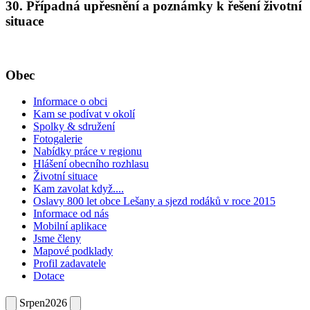
30. Případná upřesnění a poznámky k řešení životní
situace
Obec
Informace o obci
Kam se podívat v okolí
Spolky & sdružení
Fotogalerie
Nabídky práce v regionu
Hlášení obecního rozhlasu
Životní situace
Kam zavolat když....
Oslavy 800 let obce Lešany a sjezd rodáků v roce 2015
Informace od nás
Mobilní aplikace
Jsme členy
Mapové podklady
Profil zadavatele
Dotace
Srpen
2026