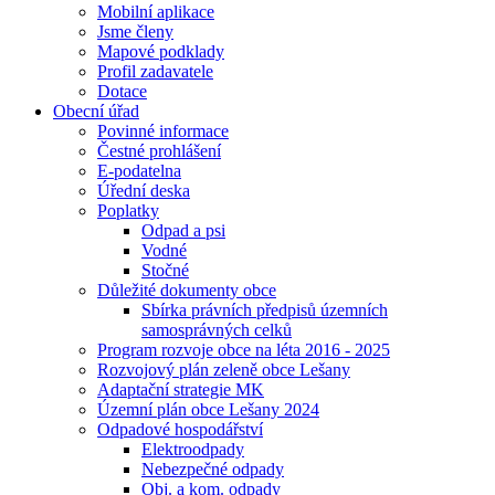
Mobilní aplikace
Jsme členy
Mapové podklady
Profil zadavatele
Dotace
Obecní úřad
Povinné informace
Čestné prohlášení
E-podatelna
Úřední deska
Poplatky
Odpad a psi
Vodné
Stočné
Důležité dokumenty obce
Sbírka právních předpisů územních
samosprávných celků
Program rozvoje obce na léta 2016 - 2025
Rozvojový plán zeleně obce Lešany
Adaptační strategie MK
Územní plán obce Lešany 2024
Odpadové hospodářství
Elektroodpady
Nebezpečné odpady
Obj. a kom. odpady