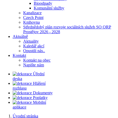
Bioodpady
Komunální služby
Kanalizace
Czech Point
Knihovna
Střednědobý plán rozvoje sociálních služeb SO ORP
Prostějov 2026 - 2028
Aktuálně
Aktuality
Kaledář akcí
Opustili nás..
Kontakt
Kontakt na obec
Napište nám
Úřední
deska
Hlášení
rozhlasu
Dokumenty
Poplatky
Mobilní
aplikace
Úvodní stránka