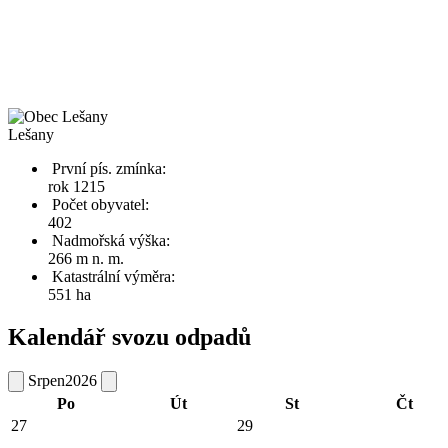
Lešany
První pís. zmínka:
rok 1215
Počet obyvatel:
402
Nadmořská výška:
266 m n. m.
Katastrální výměra:
551 ha
Kalendář svozu odpadů
Srpen
2026
Po
Út
St
Čt
27
29