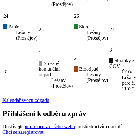
(Prostějov)
24
26
Papír
Sklo
25
27
Lešany
Lešany
(Prostějov)
(Prostějov)
3
1
2
Shrabky z
Směsný
ČOV
komunální
Bioodpad
31
ČOV
odpad
Lešany
Lešany -
Lešany
(Prostějov)
parc.č.
(Prostějov)
1152/1
Kalendář svozu odpadu
Přihlášení k odběru zpráv
Dostávejte
informace z našeho webu
prostřednictvím e-mailů
Chci se zaregistrovat