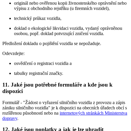
originál nebo ověřenou kopii živnostenského oprávnění nebo
výpisu z obchodního rejstříku (u firemních vozidel),
technický průkaz vozidla,
doklad o ekologické likvidaci vozidla, vydaný oprávněnou
osobou, popř. doklad potvrzující zničení vozidla.
Předložení dokladu o pojištění vozidla se nepožaduje.
Odevzdejte:
osvědčení o registraci vozidla a
tabulky registrační značky.
11. Jaké jsou potřebné formuláře a kde jsou k
dispozici
Formulář - "Žádost o vyřazení silničního vozidla z provozu a zápis
zániku silničního vozidla" je k dispozici na obecních úřadech obcí s
rozšířenou působností nebo na
internetových stránkách Ministerstva
dopravy
.
12. Jaké jsou poplatky a jak je lze uhradit