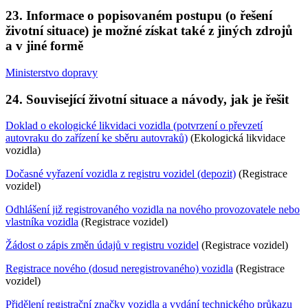
23. Informace o popisovaném postupu (o řešení
životní situace) je možné získat také z jiných zdrojů
a v jiné formě
Ministerstvo dopravy
24. Související životní situace a návody, jak je řešit
Doklad o ekologické likvidaci vozidla (potvrzení o převzetí
autovraku do zařízení ke sběru autovraků)
(Ekologická likvidace
vozidla)
Dočasné vyřazení vozidla z registru vozidel (depozit)
(Registrace
vozidel)
Odhlášení již registrovaného vozidla na nového provozovatele nebo
vlastníka vozidla
(Registrace vozidel)
Žádost o zápis změn údajů v registru vozidel
(Registrace vozidel)
Registrace nového (dosud neregistrovaného) vozidla
(Registrace
vozidel)
Přidělení registrační značky vozidla a vydání technického průkazu