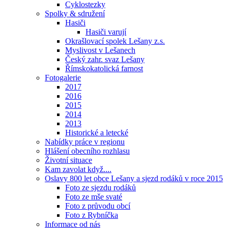
Cyklostezky
Spolky & sdružení
Hasiči
Hasiči varují
Okrašlovací spolek Lešany z.s.
Myslivost v Lešanech
Český zahr. svaz Lešany
Římskokatolická farnost
Fotogalerie
2017
2016
2015
2014
2013
Historické a letecké
Nabídky práce v regionu
Hlášení obecního rozhlasu
Životní situace
Kam zavolat když....
Oslavy 800 let obce Lešany a sjezd rodáků v roce 2015
Foto ze sjezdu rodáků
Foto ze mše svaté
Foto z průvodu obcí
Foto z Rybníčka
Informace od nás