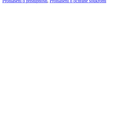
Prohlášení o přístupnosti
,
Prohlášení o ochraně soukromí