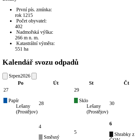
První pís. zmínka:
rok 1215
Počet obyvatel:
402
Nadmořská výška:
266 m n. m.
Katastrální výměra:
551 ha
Kalendář svozu odpadů
Srpen
2026
Po
Út
St
Čt
27
29
Papír
Sklo
28
30
Lešany
Lešany
(Prostějov)
(Prostějov)
6
4
5
Shrabky z
Směsný
ČOV