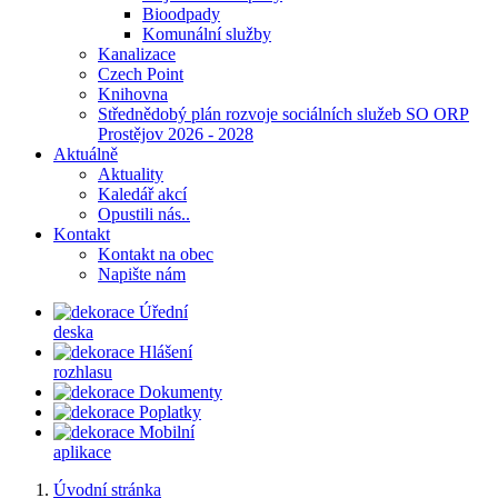
Bioodpady
Komunální služby
Kanalizace
Czech Point
Knihovna
Střednědobý plán rozvoje sociálních služeb SO ORP
Prostějov 2026 - 2028
Aktuálně
Aktuality
Kaledář akcí
Opustili nás..
Kontakt
Kontakt na obec
Napište nám
Úřední
deska
Hlášení
rozhlasu
Dokumenty
Poplatky
Mobilní
aplikace
Úvodní stránka