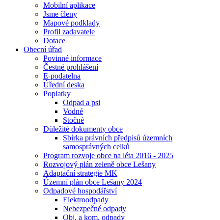
Mobilní aplikace
Jsme členy
Mapové podklady
Profil zadavatele
Dotace
Obecní úřad
Povinné informace
Čestné prohlášení
E-podatelna
Úřední deska
Poplatky
Odpad a psi
Vodné
Stočné
Důležité dokumenty obce
Sbírka právních předpisů územních
samosprávných celků
Program rozvoje obce na léta 2016 - 2025
Rozvojový plán zeleně obce Lešany
Adaptační strategie MK
Územní plán obce Lešany 2024
Odpadové hospodářství
Elektroodpady
Nebezpečné odpady
Obj. a kom. odpady