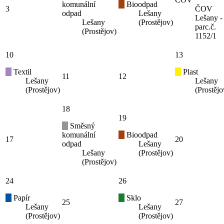
komunální
Bioodpad
3
ČOV
odpad
Lešany
Lešany -
Lešany
(Prostějov)
parc.č.
(Prostějov)
1152/1
10
13
Textil
Plast
11
12
Lešany
Lešany
(Prostějov)
(Prostějo
18
19
Směsný
komunální
Bioodpad
17
20
odpad
Lešany
Lešany
(Prostějov)
(Prostějov)
24
26
Papír
Sklo
25
27
Lešany
Lešany
(Prostějov)
(Prostějov)