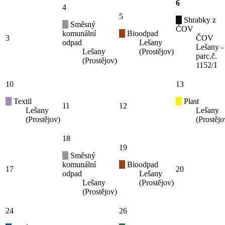
6
4
5
Shrabky z
Směsný
ČOV
komunální
Bioodpad
3
ČOV
odpad
Lešany
Lešany -
Lešany
(Prostějov)
parc.č.
(Prostějov)
1152/1
10
13
Textil
Plast
11
12
Lešany
Lešany
(Prostějov)
(Prostějo
18
19
Směsný
komunální
Bioodpad
17
20
odpad
Lešany
Lešany
(Prostějov)
(Prostějov)
24
26