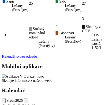
Papír
Sklo
25
27
Lešany
Lešany
(Prostějov)
(Prostějov)
3
1
2
Shrabky z
Směsný
ČOV
komunální
Bioodpad
31
ČOV
odpad
Lešany
Lešany -
Lešany
(Prostějov)
parc.č.
(Prostějov)
1152/1
Kalendář svozu odpadu
Mobilní aplikace
Sledujte informace z našeho webu
Kalendář
Srpen
2026