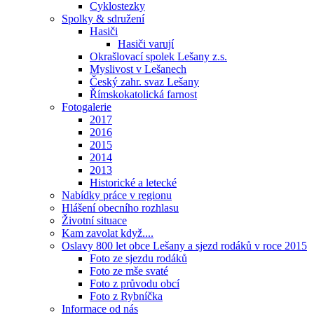
Cyklostezky
Spolky & sdružení
Hasiči
Hasiči varují
Okrašlovací spolek Lešany z.s.
Myslivost v Lešanech
Český zahr. svaz Lešany
Římskokatolická farnost
Fotogalerie
2017
2016
2015
2014
2013
Historické a letecké
Nabídky práce v regionu
Hlášení obecního rozhlasu
Životní situace
Kam zavolat když....
Oslavy 800 let obce Lešany a sjezd rodáků v roce 2015
Foto ze sjezdu rodáků
Foto ze mše svaté
Foto z průvodu obcí
Foto z Rybníčka
Informace od nás