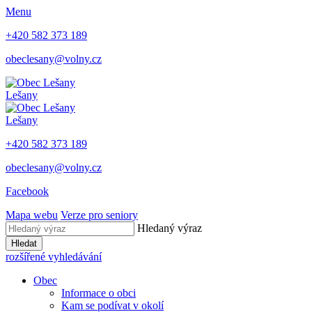
Menu
+420 582 373 189
obeclesany@volny.cz
Lešany
Lešany
+420 582 373 189
obeclesany@volny.cz
Facebook
Mapa webu
Verze pro seniory
Hledaný výraz
Hledat
rozšířené vyhledávání
Obec
Informace o obci
Kam se podívat v okolí