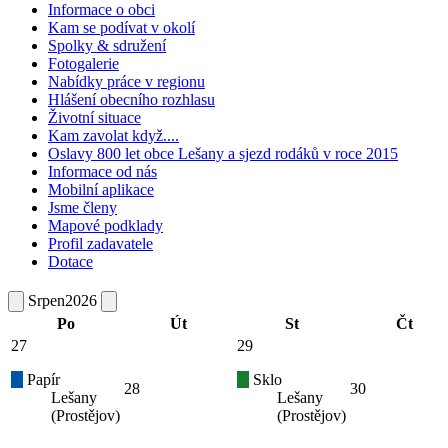
Informace o obci
Kam se podívat v okolí
Spolky & sdružení
Fotogalerie
Nabídky práce v regionu
Hlášení obecního rozhlasu
Životní situace
Kam zavolat když....
Oslavy 800 let obce Lešany a sjezd rodáků v roce 2015
Informace od nás
Mobilní aplikace
Jsme členy
Mapové podklady
Profil zadavatele
Dotace
Srpen
2026
Po
Út
St
Čt
27
29
Papír
Sklo
28
30
Lešany
Lešany
(Prostějov)
(Prostějov)