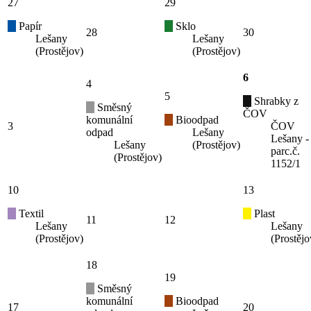
27
29
Papír
Sklo
28
30
Lešany
Lešany
(Prostějov)
(Prostějov)
6
4
5
Shrabky z
Směsný
ČOV
komunální
Bioodpad
3
ČOV
odpad
Lešany
Lešany -
Lešany
(Prostějov)
parc.č.
(Prostějov)
1152/1
10
13
Textil
Plast
11
12
Lešany
Lešany
(Prostějov)
(Prostějo
18
19
Směsný
komunální
Bioodpad
17
20