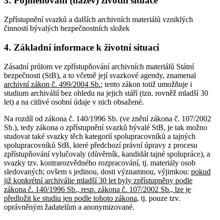
3. Pojmenování (název) životní situace
Zpřístupnění svazků a dalších archivních materiálů vzniklých
činností bývalých bezpečnostních složek
4. Základní informace k životní situaci
Zásadní průlom ve zpřístupňování archivních materiálů Státní
bezpečnosti (StB), a to včetně její svazkové agendy, znamenal
archivní zákon č. 499/2004 Sb.
; tento zákon totiž umožňuje i
studium archiválií bez ohledu na jejich stáří (tzn. rovněž mladší 30
let) a na citlivé osobní údaje v nich obsažené.
Na rozdíl od zákona č. 140/1996 Sb. (ve znění zákona č. 107/2002
Sb.), tedy zákona o zpřístupnění svazků bývalé StB, je tak možno
studovat také svazky těch kategorií spolupracovníků a tajných
spolupracovníků StB, které předchozí právní úpravy z procesu
zpřístupňování vylučovaly (důvěrník, kandidát tajné spolupráce), a
svazky tzv. kontrarozvědného rozpracování, tj. materiály osob
sledovaných; ovšem s jedinou, dosti významnou, výjimkou:
pokud
již konkrétní archiválie mladší 30 let byly zpřístupněny podle
zákona č. 140/1996 Sb., resp. zákona č. 107/2002 Sb., lze je
předložit ke studiu jen podle tohoto zákona
, tj. pouze tzv.
oprávněným žadatelům a anonymizované.