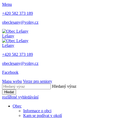
Menu
+420 582 373 189
obeclesany@volny.cz
Lešany
Lešany
+420 582 373 189
obeclesany@volny.cz
Facebook
Mapa webu
Verze pro seniory
Hledaný výraz
Hledat
rozšířené vyhledávání
Obec
Informace o obci
Kam se podívat v okolí