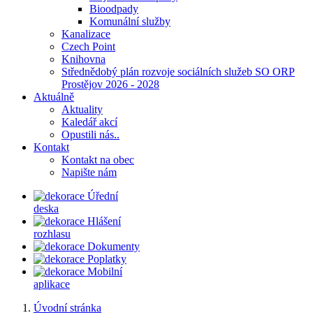
Bioodpady
Komunální služby
Kanalizace
Czech Point
Knihovna
Střednědobý plán rozvoje sociálních služeb SO ORP
Prostějov 2026 - 2028
Aktuálně
Aktuality
Kaledář akcí
Opustili nás..
Kontakt
Kontakt na obec
Napište nám
Úřední
deska
Hlášení
rozhlasu
Dokumenty
Poplatky
Mobilní
aplikace
Úvodní stránka