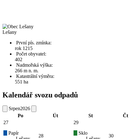
Lešany
První pís. zmínka:
rok 1215
Počet obyvatel:
402
Nadmořská výška:
266 m n. m.
Katastrální výměra:
551 ha
Kalendář svozu odpadů
Srpen
2026
Po
Út
St
Čt
27
29
Papír
Sklo
28
30
Lešany
Lešany