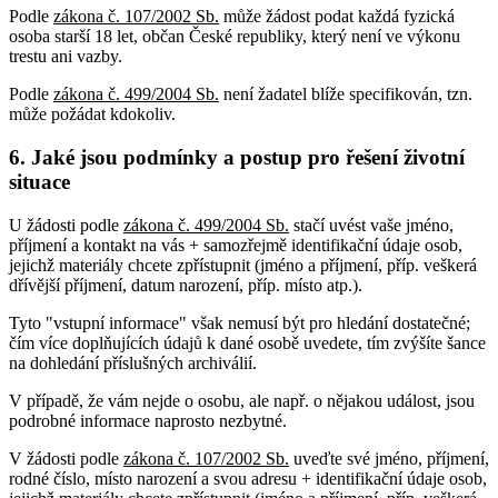
Podle
zákona č. 107/2002 Sb.
může žádost podat každá fyzická
osoba starší 18 let, občan České republiky, který není ve výkonu
trestu ani vazby.
Podle
zákona č. 499/2004 Sb.
není žadatel blíže specifikován, tzn.
může požádat kdokoliv.
6. Jaké jsou podmínky a postup pro řešení životní
situace
U žádosti podle
zákona č. 499/2004 Sb.
stačí uvést vaše jméno,
příjmení a kontakt na vás + samozřejmě identifikační údaje osob,
jejichž materiály chcete zpřístupnit (jméno a příjmení, příp. veškerá
dřívější příjmení, datum narození, příp. místo atp.).
Tyto "vstupní informace" však nemusí být pro hledání dostatečné;
čím více doplňujících údajů k dané osobě uvedete, tím zvýšíte šance
na dohledání příslušných archiválií.
V případě, že vám nejde o osobu, ale např. o nějakou událost, jsou
podrobné informace naprosto nezbytné.
V žádosti podle
zákona č. 107/2002 Sb.
uveďte své jméno, příjmení,
rodné číslo, místo narození a svou adresu + identifikační údaje osob,