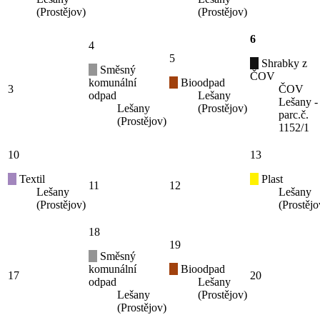
(Prostějov)
(Prostějov)
6
4
5
Shrabky z
Směsný
ČOV
komunální
Bioodpad
3
ČOV
odpad
Lešany
Lešany -
Lešany
(Prostějov)
parc.č.
(Prostějov)
1152/1
10
13
Textil
Plast
11
12
Lešany
Lešany
(Prostějov)
(Prostějo
18
19
Směsný
komunální
Bioodpad
17
20
odpad
Lešany
Lešany
(Prostějov)
(Prostějov)