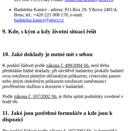
Badatelna Kanice - adresa: P.O.Box 29, Vlkova 2481/4,
Brno, tel.: +420 221 008 178, e-mail:
badatelna.kanice@abscr.cz
9. Kde, s kým a kdy životní situaci řešit
10. Jaké doklady je nutné mít s sebou
K podání žádosti podle
zákona č. 499/2004 Sb.
není třeba
předkládat žádné doklady; při návštěvě badatelny prokáže badatel
svou totožnost platným občanským průkazem, cestovním pasem
nebo jiným obdobným průkazem totožnosti zaměstnanci
pověřenému službou a dozorem v badatelně.
Podle
zákona č. 107/2002 Sb.
je třeba splnit podmínky uvedené v
bodě 06.
11. Jaké jsou potřebné formuláře a kde jsou k
dispozici
Pro podání žádosti podle
zákona č. 107/2002 Sb.
je formulář k