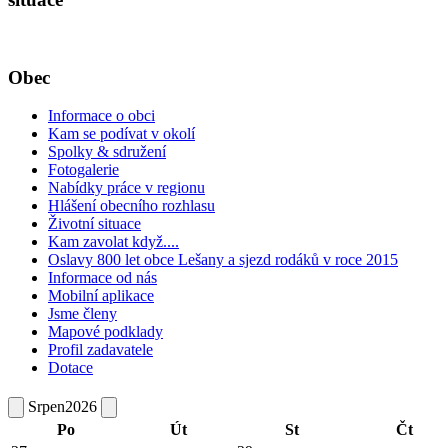
Obec
Informace o obci
Kam se podívat v okolí
Spolky & sdružení
Fotogalerie
Nabídky práce v regionu
Hlášení obecního rozhlasu
Životní situace
Kam zavolat když....
Oslavy 800 let obce Lešany a sjezd rodáků v roce 2015
Informace od nás
Mobilní aplikace
Jsme členy
Mapové podklady
Profil zadavatele
Dotace
Srpen
2026
Po
Út
St
Čt