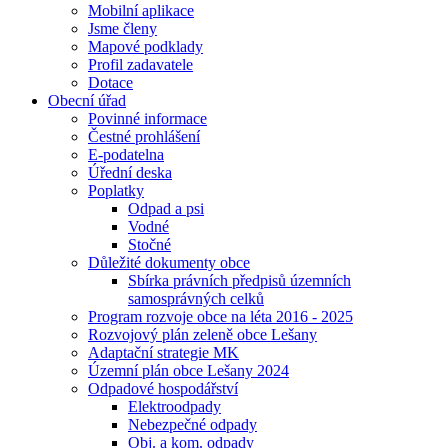
Mobilní aplikace
Jsme členy
Mapové podklady
Profil zadavatele
Dotace
Obecní úřad
Povinné informace
Čestné prohlášení
E-podatelna
Úřední deska
Poplatky
Odpad a psi
Vodné
Stočné
Důležité dokumenty obce
Sbírka právních předpisů územních
samosprávných celků
Program rozvoje obce na léta 2016 - 2025
Rozvojový plán zeleně obce Lešany
Adaptační strategie MK
Územní plán obce Lešany 2024
Odpadové hospodářství
Elektroodpady
Nebezpečné odpady
Obj. a kom. odpady