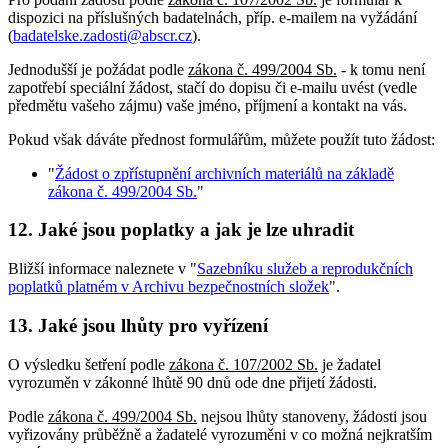
dispozici na příslušných badatelnách, příp. e-mailem na vyžádání
(
badatelske.zadosti@abscr.cz
).
Jednodušší je požádat podle
zákona č. 499/2004 Sb.
- k tomu není
zapotřebí speciální žádost, stačí do dopisu či e-mailu uvést (vedle
předmětu vašeho zájmu) vaše jméno, příjmení a kontakt na vás.
Pokud však dáváte přednost formulářům, můžete použít tuto žádost:
"
Žádost o zpřístupnění archivních materiálů na základě
zákona č. 499/2004 Sb.
"
12. Jaké jsou poplatky a jak je lze uhradit
Bližší informace naleznete v "
Sazebníku služeb a reprodukčních
poplatků platném v Archivu bezpečnostních složek
".
13. Jaké jsou lhůty pro vyřízení
O výsledku šetření podle
zákona č. 107/2002 Sb.
je žadatel
vyrozuměn v zákonné lhůtě 90 dnů ode dne přijetí žádosti.
Podle
zákona č. 499/2004 Sb.
nejsou lhůty stanoveny, žádosti jsou
vyřizovány průběžně a žadatelé vyrozuměni v co možná nejkratším