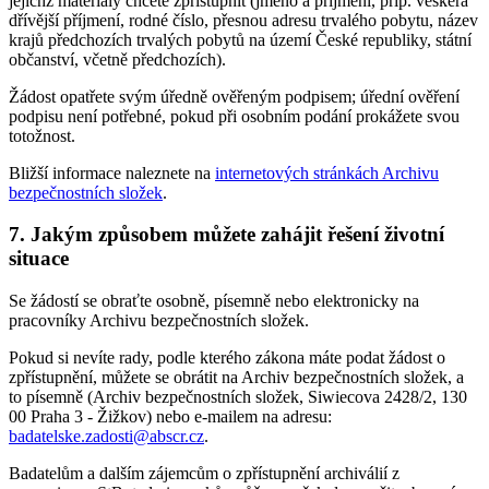
jejichž materiály chcete zpřístupnit (jméno a příjmení, příp. veškerá
dřívější příjmení, rodné číslo, přesnou adresu trvalého pobytu, název
krajů předchozích trvalých pobytů na území České republiky, státní
občanství, včetně předchozích).
Žádost opatřete svým úředně ověřeným podpisem; úřední ověření
podpisu není potřebné, pokud při osobním podání prokážete svou
totožnost.
Bližší informace naleznete na
internetových stránkách Archivu
bezpečnostních složek
.
7. Jakým způsobem můžete zahájit řešení životní
situace
Se žádostí se obraťte osobně, písemně nebo elektronicky na
pracovníky Archivu bezpečnostních složek.
Pokud si nevíte rady, podle kterého zákona máte podat žádost o
zpřístupnění, můžete se obrátit na Archiv bezpečnostních složek, a
to písemně (Archiv bezpečnostních složek, Siwiecova 2428/2, 130
00 Praha 3 - Žižkov) nebo e-mailem na adresu:
badatelske.zadosti@abscr.cz
.
Badatelům a dalším zájemcům o zpřístupnění archiválií z