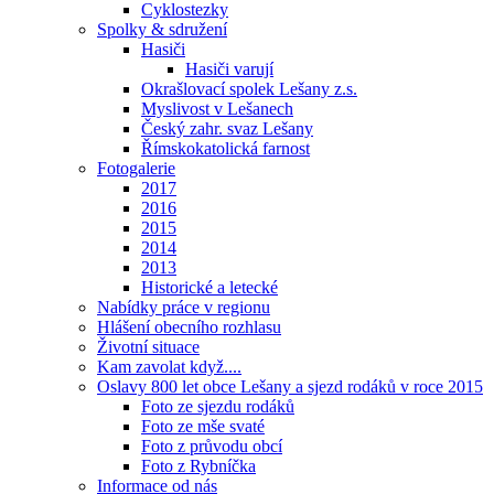
Cyklostezky
Spolky & sdružení
Hasiči
Hasiči varují
Okrašlovací spolek Lešany z.s.
Myslivost v Lešanech
Český zahr. svaz Lešany
Římskokatolická farnost
Fotogalerie
2017
2016
2015
2014
2013
Historické a letecké
Nabídky práce v regionu
Hlášení obecního rozhlasu
Životní situace
Kam zavolat když....
Oslavy 800 let obce Lešany a sjezd rodáků v roce 2015
Foto ze sjezdu rodáků
Foto ze mše svaté
Foto z průvodu obcí
Foto z Rybníčka
Informace od nás