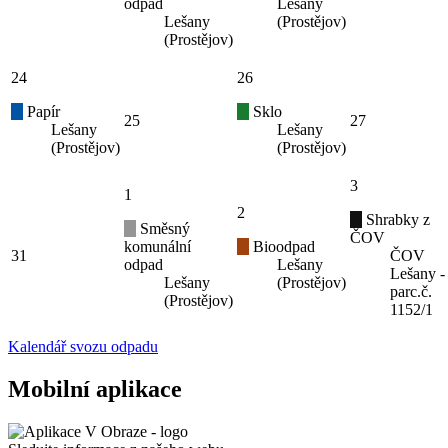
odpad
Lešany
Lešany
(Prostějov)
(Prostějov)
24
26
Papír
Sklo
25
27
Lešany
Lešany
(Prostějov)
(Prostějov)
3
1
2
Shrabky z
Směsný
ČOV
komunální
Bioodpad
31
ČOV
odpad
Lešany
Lešany -
Lešany
(Prostějov)
parc.č.
(Prostějov)
1152/1
Kalendář svozu odpadu
Mobilní aplikace