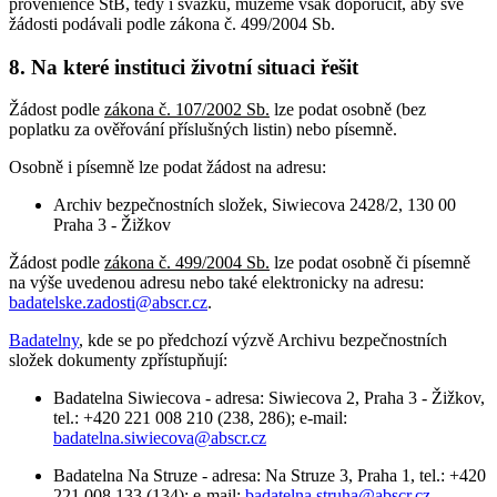
provenience StB, tedy i svazků, můžeme však doporučit, aby své
žádosti podávali podle zákona č. 499/2004 Sb.
8. Na které instituci životní situaci řešit
Žádost podle
zákona č. 107/2002 Sb.
lze podat osobně (bez
poplatku za ověřování příslušných listin) nebo písemně.
Osobně i písemně lze podat žádost na adresu:
Archiv bezpečnostních složek, Siwiecova 2428/2, 130 00
Praha 3 - Žižkov
Žádost podle
zákona č. 499/2004 Sb.
lze podat osobně či písemně
na výše uvedenou adresu nebo také elektronicky na adresu:
badatelske.zadosti@abscr.cz
.
Badatelny
, kde se po předchozí výzvě Archivu bezpečnostních
složek dokumenty zpřístupňují:
Badatelna Siwiecova - adresa: Siwiecova 2, Praha 3 - Žižkov,
tel.: +420 221 008 210 (238, 286); e-mail:
badatelna.siwiecova@abscr.cz
Badatelna Na Struze - adresa: Na Struze 3, Praha 1, tel.: +420
221 008 133 (134); e-mail:
badatelna.struha@abscr.cz