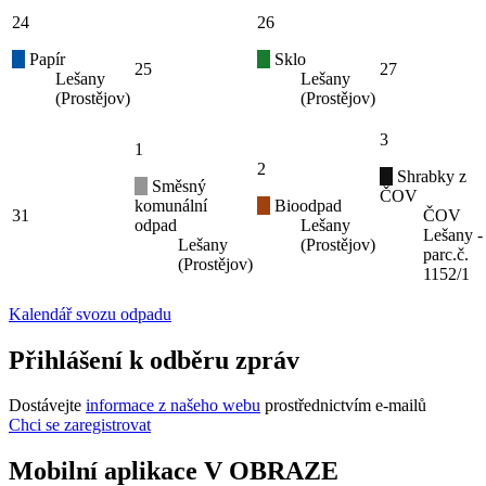
24
26
Papír
Sklo
25
27
Lešany
Lešany
(Prostějov)
(Prostějov)
3
1
2
Shrabky z
Směsný
ČOV
komunální
Bioodpad
31
ČOV
odpad
Lešany
Lešany -
Lešany
(Prostějov)
parc.č.
(Prostějov)
1152/1
Kalendář svozu odpadu
Přihlášení k odběru zpráv
Dostávejte
informace z našeho webu
prostřednictvím e-mailů
Chci se zaregistrovat
Mobilní aplikace V OBRAZE