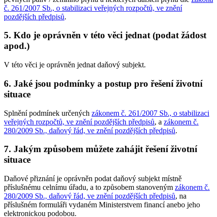
č. 261/2007 Sb., o stabilizaci veřejných rozpočtů, ve znění
pozdějších předpisů
.
5. Kdo je oprávněn v této věci jednat (podat žádost
apod.)
V této věci je oprávněn jednat daňový subjekt.
6. Jaké jsou podmínky a postup pro řešení životní
situace
Splnění podmínek určených
zákonem č. 261/2007 Sb., o stabilizaci
veřejných rozpočtů, ve znění pozdějších předpisů
, a
zákonem č.
280/2009 Sb., daňový řád, ve znění pozdějších předpisů
.
7. Jakým způsobem můžete zahájit řešení životní
situace
Daňové přiznání je oprávněn podat daňový subjekt místně
příslušnému celnímu úřadu, a to způsobem stanoveným
zákonem č.
280/2009 Sb., daňový řád, ve znění pozdějších předpisů
, na
příslušném formuláři vydaném Ministerstvem financí anebo jeho
elektronickou podobou.