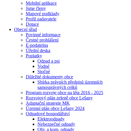
Mobilní aplikace
Jsme členy
Mapové podklady
Profil zadavatele
Dotace
Obecní úřad
Povinné informace
Čestné prohlášení
E-podatelna
Úřední deska
Poplatky
Odpad a psi
Vodné
Stočné
Důležité dokumenty obce
Sbírka právních předpisů územních
samosprávných celků
Program rozvoje obce na léta 2016 - 2025
Rozvojový plán zeleně obce Lešany
Adaptační strategie MK
Územní plán obce Lešany 2024
Odpadové hospodářství
Elektroodpady
Nebezpečné odpady
Obj. a kom. odpady