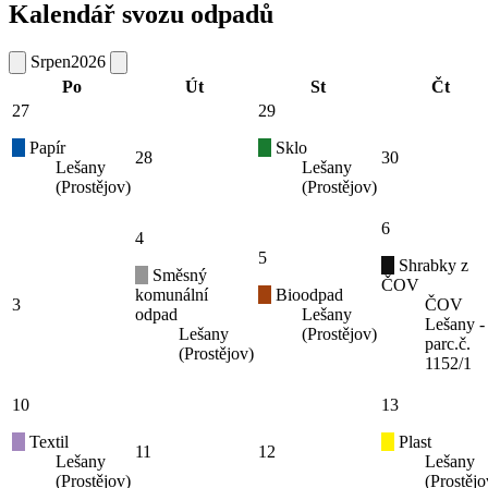
Kalendář svozu odpadů
Srpen
2026
Po
Út
St
Čt
27
29
Papír
Sklo
28
30
Lešany
Lešany
(Prostějov)
(Prostějov)
6
4
5
Shrabky z
Směsný
ČOV
komunální
Bioodpad
3
ČOV
odpad
Lešany
Lešany -
Lešany
(Prostějov)
parc.č.
(Prostějov)
1152/1
10
13
Textil
Plast
11
12
Lešany
Lešany
(Prostějov)
(Prostějo