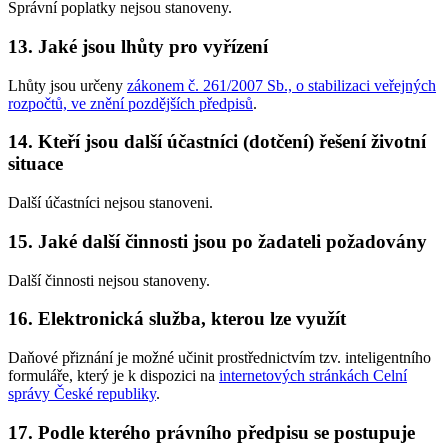
Správní poplatky nejsou stanoveny.
13. Jaké jsou lhůty pro vyřízení
Lhůty jsou určeny
zákonem č. 261/2007 Sb., o stabilizaci veřejných
rozpočtů, ve znění pozdějších předpisů
.
14. Kteří jsou další účastníci (dotčení) řešení životní
situace
Další účastníci nejsou stanoveni.
15. Jaké další činnosti jsou po žadateli požadovány
Další činnosti nejsou stanoveny.
16. Elektronická služba, kterou lze využít
Daňové přiznání je možné učinit prostřednictvím tzv. inteligentního
formuláře, který je k dispozici na
internetových stránkách Celní
správy České republiky
.
17. Podle kterého právního předpisu se postupuje