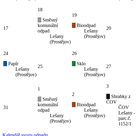
18
19
Směsný
komunální
Bioodpad
17
20
odpad
Lešany
Lešany
(Prostějov)
(Prostějov)
24
26
Papír
Sklo
25
27
Lešany
Lešany
(Prostějov)
(Prostějov)
3
1
2
Shrabky z
Směsný
ČOV
komunální
Bioodpad
31
ČOV
odpad
Lešany
Lešany -
Lešany
(Prostějov)
parc.č.
(Prostějov)
1152/1
Kalendář svozu odpadu