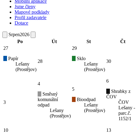
Mobilní aplikace
Jsme členy
Mapové podklady
Profil zadavatele
Dotace
Srpen
2026
Po
Út
St
Čt
27
29
Papír
Sklo
28
30
Lešany
Lešany
(Prostějov)
(Prostějov)
6
4
5
Shrabky z
Směsný
ČOV
komunální
Bioodpad
3
ČOV
odpad
Lešany
Lešany -
Lešany
(Prostějov)
parc.č.
(Prostějov)
1152/1
10
13