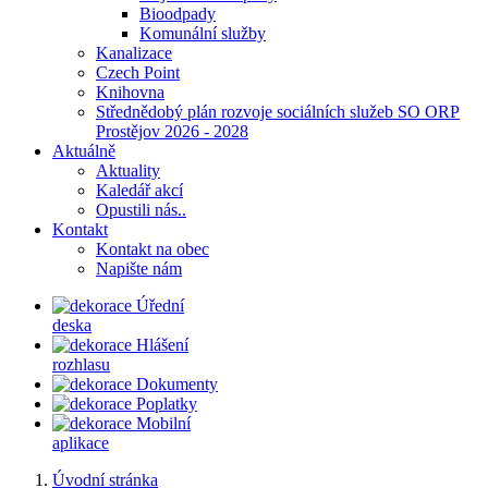
Bioodpady
Komunální služby
Kanalizace
Czech Point
Knihovna
Střednědobý plán rozvoje sociálních služeb SO ORP
Prostějov 2026 - 2028
Aktuálně
Aktuality
Kaledář akcí
Opustili nás..
Kontakt
Kontakt na obec
Napište nám
Úřední
deska
Hlášení
rozhlasu
Dokumenty
Poplatky
Mobilní
aplikace
Úvodní stránka