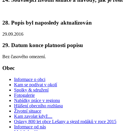
28. Popis byl naposledy aktualizován
29.09.2016
29. Datum konce platnosti popisu
Bez časového omezení.
Obec
Informace o obci
Kam se podívat v okolí
Spolky & sdružení
Fotogalerie
Nabídky práce v regionu
Hlášení obecního rozhlasu
Životní situace
Kam zavolat když....
Oslavy 800 let obce Lešany a sjezd rodáků v roce 2015
Informace od nás