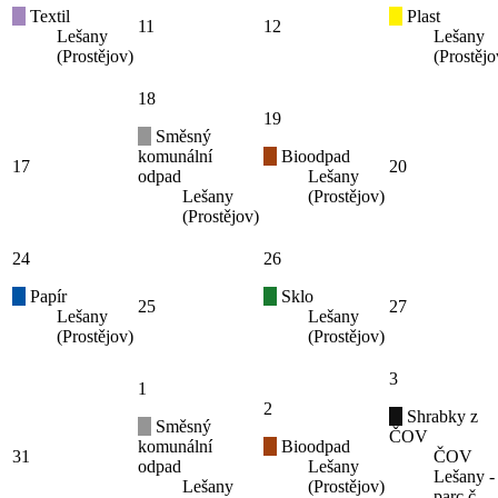
Textil
Plast
11
12
Lešany
Lešany
(Prostějov)
(Prostějo
18
19
Směsný
komunální
Bioodpad
17
20
odpad
Lešany
Lešany
(Prostějov)
(Prostějov)
24
26
Papír
Sklo
25
27
Lešany
Lešany
(Prostějov)
(Prostějov)
3
1
2
Shrabky z
Směsný
ČOV
komunální
Bioodpad
31
ČOV
odpad
Lešany
Lešany -
Lešany
(Prostějov)
parc.č.