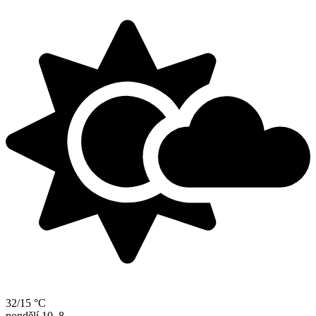
32/15 °C
pondělí
10. 8.