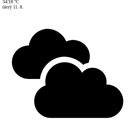
34/18 °C
úterý
11. 8.