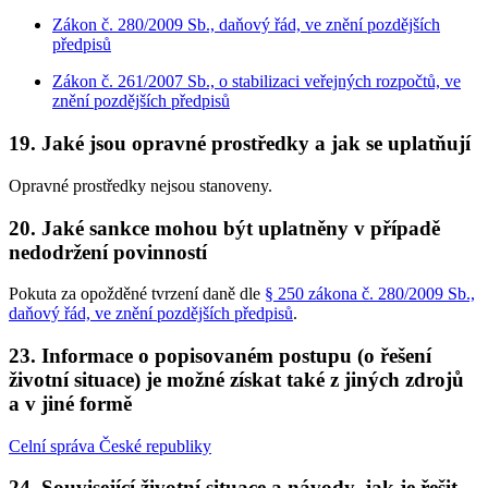
Zákon č. 280/2009 Sb., daňový řád, ve znění pozdějších
předpisů
Zákon č. 261/2007 Sb., o stabilizaci veřejných rozpočtů, ve
znění pozdějších předpisů
19. Jaké jsou opravné prostředky a jak se uplatňují
Opravné prostředky nejsou stanoveny.
20. Jaké sankce mohou být uplatněny v případě
nedodržení povinností
Pokuta za opožděné tvrzení daně dle
§ 250 zákona č. 280/2009 Sb.,
daňový řád, ve znění pozdějších předpisů
.
23. Informace o popisovaném postupu (o řešení
životní situace) je možné získat také z jiných zdrojů
a v jiné formě
Celní správa České republiky
24. Související životní situace a návody, jak je řešit