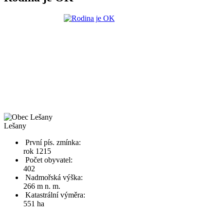
Lešany
První pís. zmínka:
rok 1215
Počet obyvatel:
402
Nadmořská výška:
266 m n. m.
Katastrální výměra:
551 ha