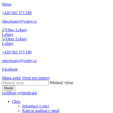
Menu
+420 582 373 189
obeclesany@volny.cz
Lešany
Lešany
+420 582 373 189
obeclesany@volny.cz
Facebook
Mapa webu
Verze pro seniory
Hledaný výraz
Hledat
rozšířené vyhledávání
Obec
Informace o obci
Kam se podívat v okolí