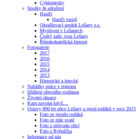
Cyklostezky
Spolky & sdružení
Hasiči
Hasiči varují
Okrašlovací spolek Lešany z.s.
Myslivost v Lešanech
Český zahr. svaz Lešany
Římskokatolická farnost
Fotogalerie
2017
2016
2015
2014
2013
Historické a letecké
Nabídky práce v regionu
Hlášení obecního rozhlasu
Životní situace
Kam zavolat když....
Oslavy 800 let obce Lešany a sjezd rodáků v roce 2015
Foto ze sjezdu rodáků
Foto ze mše svaté
Foto z průvodu obcí
Foto z Rybníčka
Informace od nás