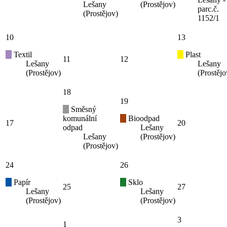
Lešany
(Prostějov)
parc.č.
(Prostějov)
1152/1
10
13
Textil
Plast
11
12
Lešany
Lešany
(Prostějov)
(Prostějo
18
19
Směsný
komunální
Bioodpad
17
20
odpad
Lešany
Lešany
(Prostějov)
(Prostějov)
24
26
Papír
Sklo
25
27
Lešany
Lešany
(Prostějov)
(Prostějov)
3
1