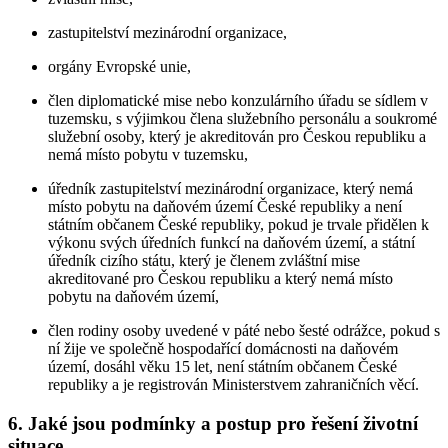
zastupitelství mezinárodní organizace,
orgány Evropské unie,
člen diplomatické mise nebo konzulárního úřadu se sídlem v
tuzemsku, s výjimkou člena služebního personálu a soukromé
služební osoby, který je akreditován pro Českou republiku a
nemá místo pobytu v tuzemsku,
úředník zastupitelství mezinárodní organizace, který nemá
místo pobytu na daňovém území České republiky a není
státním občanem České republiky, pokud je trvale přidělen k
výkonu svých úředních funkcí na daňovém území, a státní
úředník cizího státu, který je členem zvláštní mise
akreditované pro Českou republiku a který nemá místo
pobytu na daňovém území,
člen rodiny osoby uvedené v páté nebo šesté odrážce, pokud s
ní žije ve společně hospodařící domácnosti na daňovém
území, dosáhl věku 15 let, není státním občanem České
republiky a je registrován Ministerstvem zahraničních věcí.
6. Jaké jsou podmínky a postup pro řešení životní
situace