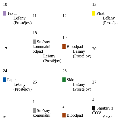
10
13
Textil
Plast
11
12
Lešany
Lešany
(Prostějov)
(Prostějo
18
19
Směsný
komunální
Bioodpad
17
20
odpad
Lešany
Lešany
(Prostějov)
(Prostějov)
24
26
Papír
Sklo
25
27
Lešany
Lešany
(Prostějov)
(Prostějov)
3
1
2
Shrabky z
Směsný
ČOV
komunální
Bioodpad
31
ČOV