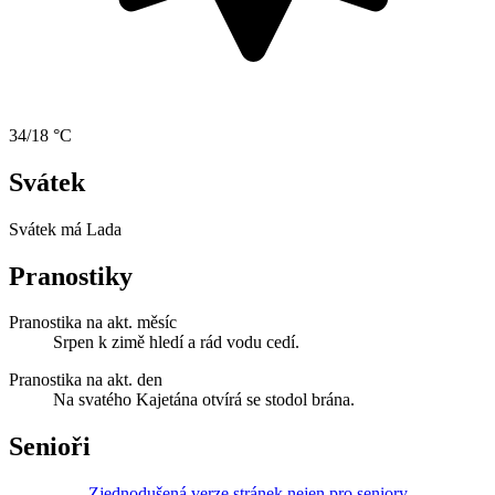
34/18 °C
Svátek
Svátek má
Lada
Pranostiky
Pranostika na akt. měsíc
Srpen k zimě hledí a rád vodu cedí.
Pranostika na akt. den
Na svatého Kajetána otvírá se stodol brána.
Senioři
Zjednodušená verze stránek nejen pro seniory