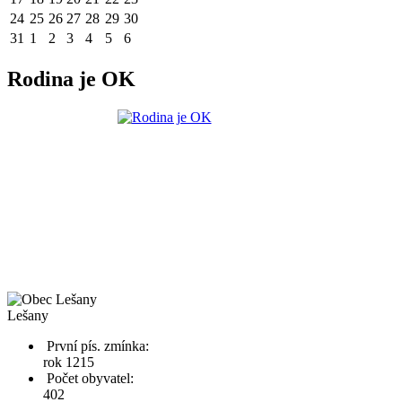
24
25
26
27
28
29
30
31
1
2
3
4
5
6
Rodina je OK
Lešany
První pís. zmínka:
rok 1215
Počet obyvatel:
402