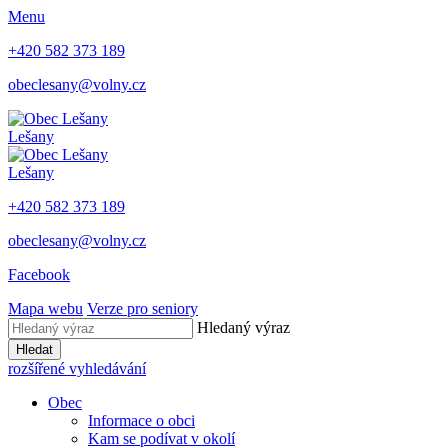
Menu
+420 582 373 189
obeclesany@volny.cz
Lešany
Lešany
+420 582 373 189
obeclesany@volny.cz
Facebook
Mapa webu
Verze pro seniory
Hledaný výraz
Hledat
rozšířené vyhledávání
Obec
Informace o obci
Kam se podívat v okolí