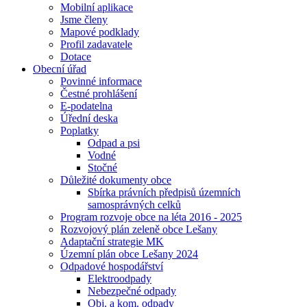
Mobilní aplikace
Jsme členy
Mapové podklady
Profil zadavatele
Dotace
Obecní úřad
Povinné informace
Čestné prohlášení
E-podatelna
Úřední deska
Poplatky
Odpad a psi
Vodné
Stočné
Důležité dokumenty obce
Sbírka právních předpisů územních
samosprávných celků
Program rozvoje obce na léta 2016 - 2025
Rozvojový plán zeleně obce Lešany
Adaptační strategie MK
Územní plán obce Lešany 2024
Odpadové hospodářství
Elektroodpady
Nebezpečné odpady
Obj. a kom. odpady