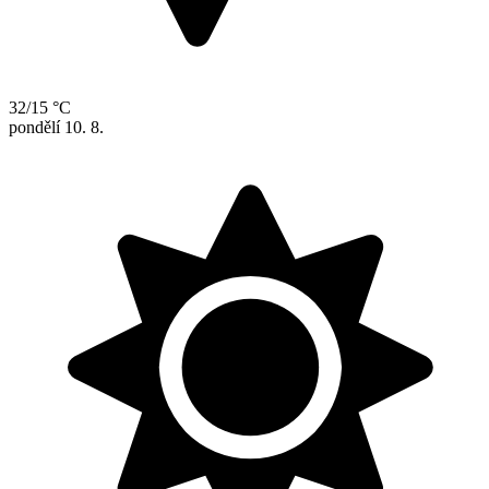
32/15 °C
pondělí
10. 8.