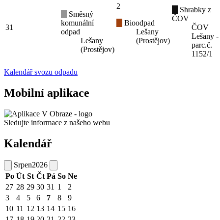
2
Shrabky z
Směsný
ČOV
komunální
Bioodpad
31
ČOV
odpad
Lešany
Lešany -
Lešany
(Prostějov)
parc.č.
(Prostějov)
1152/1
Kalendář svozu odpadu
Mobilní aplikace
Sledujte informace z našeho webu
Kalendář
Srpen
2026
Po
Út
St
Čt
Pá
So
Ne
27
28
29
30
31
1
2
3
4
5
6
7
8
9
10
11
12
13
14
15
16
17
18
19
20
21
22
23