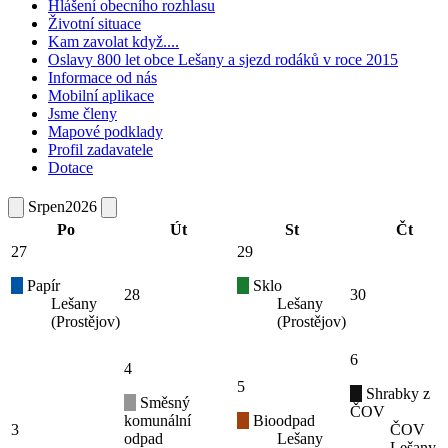
Hlášení obecního rozhlasu
Životní situace
Kam zavolat když....
Oslavy 800 let obce Lešany a sjezd rodáků v roce 2015
Informace od nás
Mobilní aplikace
Jsme členy
Mapové podklady
Profil zadavatele
Dotace
Srpen
2026
Po
Út
St
Čt
27
29
Papír
Sklo
28
30
Lešany
Lešany
(Prostějov)
(Prostějov)
6
4
5
Shrabky z
Směsný
ČOV
komunální
Bioodpad
3
ČOV
odpad
Lešany
Lešany -