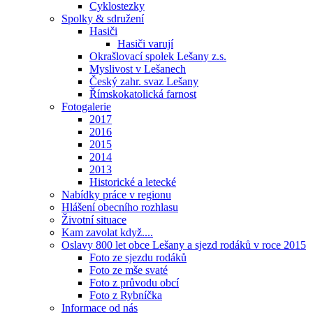
Cyklostezky
Spolky & sdružení
Hasiči
Hasiči varují
Okrašlovací spolek Lešany z.s.
Myslivost v Lešanech
Český zahr. svaz Lešany
Římskokatolická farnost
Fotogalerie
2017
2016
2015
2014
2013
Historické a letecké
Nabídky práce v regionu
Hlášení obecního rozhlasu
Životní situace
Kam zavolat když....
Oslavy 800 let obce Lešany a sjezd rodáků v roce 2015
Foto ze sjezdu rodáků
Foto ze mše svaté
Foto z průvodu obcí
Foto z Rybníčka
Informace od nás