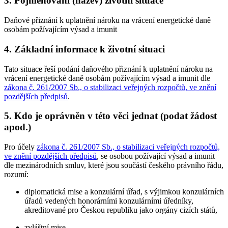
3. Pojmenování (název) životní situace
Daňové přiznání k uplatnění nároku na vrácení energetické daně
osobám požívajícím výsad a imunit
4. Základní informace k životní situaci
Tato situace řeší podání daňového přiznání k uplatnění nároku na
vrácení energetické daně osobám požívajícím výsad a imunit dle
zákona č. 261/2007 Sb., o stabilizaci veřejných rozpočtů, ve znění
pozdějších předpisů
.
5. Kdo je oprávněn v této věci jednat (podat žádost
apod.)
Pro účely
zákona č. 261/2007 Sb., o stabilizaci veřejných rozpočtů,
ve znění pozdějších předpisů
, se osobou požívající výsad a imunit
dle mezinárodních smluv, které jsou součástí českého právního řádu,
rozumí:
diplomatická mise a konzulární úřad, s výjimkou konzulárních
úřadů vedených honorárními konzulárními úředníky,
akreditované pro Českou republiku jako orgány cizích států,
zvláštní mise,