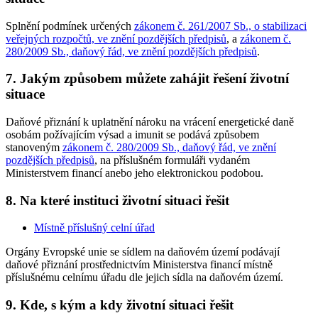
Splnění podmínek určených
zákonem č. 261/2007 Sb., o stabilizaci
veřejných rozpočtů, ve znění pozdějších předpisů
, a
zákonem č.
280/2009 Sb., daňový řád, ve znění pozdějších předpisů
.
7. Jakým způsobem můžete zahájit řešení životní
situace
Daňové přiznání k uplatnění nároku na vrácení energetické daně
osobám požívajícím výsad a imunit se podává způsobem
stanoveným
zákonem č. 280/2009 Sb., daňový řád, ve znění
pozdějších předpisů
, na příslušném formuláři vydaném
Ministerstvem financí anebo jeho elektronickou podobou.
8. Na které instituci životní situaci řešit
Místně příslušný celní úřad
Orgány Evropské unie se sídlem na daňovém území podávají
daňové přiznání prostřednictvím Ministerstva financí místně
příslušnému celnímu úřadu dle jejich sídla na daňovém území.
9. Kde, s kým a kdy životní situaci řešit