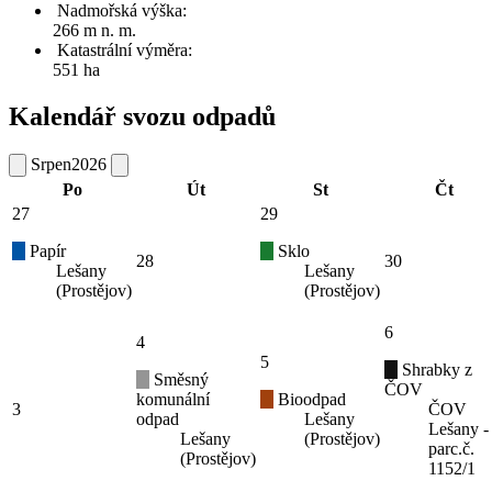
Nadmořská výška:
266 m n. m.
Katastrální výměra:
551 ha
Kalendář svozu odpadů
Srpen
2026
Po
Út
St
Čt
27
29
Papír
Sklo
28
30
Lešany
Lešany
(Prostějov)
(Prostějov)
6
4
5
Shrabky z
Směsný
ČOV
komunální
Bioodpad
3
ČOV
odpad
Lešany
Lešany -
Lešany
(Prostějov)
parc.č.
(Prostějov)
1152/1