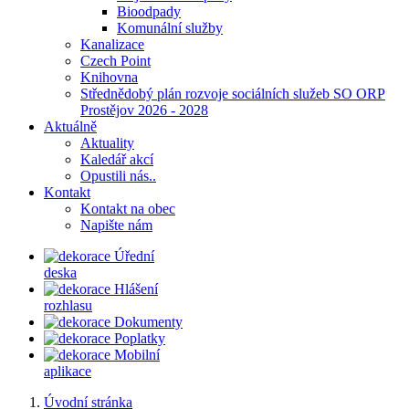
Bioodpady
Komunální služby
Kanalizace
Czech Point
Knihovna
Střednědobý plán rozvoje sociálních služeb SO ORP
Prostějov 2026 - 2028
Aktuálně
Aktuality
Kaledář akcí
Opustili nás..
Kontakt
Kontakt na obec
Napište nám
Úřední
deska
Hlášení
rozhlasu
Dokumenty
Poplatky
Mobilní
aplikace
Úvodní stránka