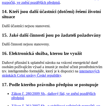
rozpočtů, ve znění pozdějších předpisů
.
14. Kteří jsou další účastníci (dotčení) řešení životní
situace
Další účastníci nejsou stanoveni.
15. Jaké další činnosti jsou po žadateli požadovány
Další činnosti nejsou stanoveny.
16. Elektronická služba, kterou lze využít
Daňové přiznání k uplatnění nároku na vrácení energetické daně
osobám požívajícím výsad a imunit
je možné učinit prostřednictvím
tzv. inteligentního formuláře, který je k dispozici na
internetových
stránkách Celní správy České republiky
.
17. Podle kterého právního předpisu se postupuje
Zákon č. 280/2009 Sb., daňový řád, ve znění pozdějších
předpisů
Zákon č. 261/2007 Sb., o stabilizaci veřejných rozpočtů, ve