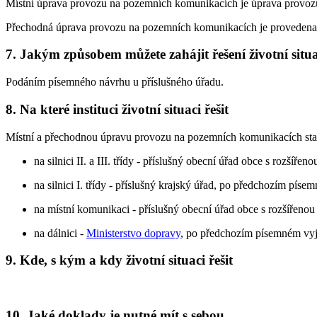
Místní úprava provozu na pozemních komunikacích je úprava provoz
Přechodná úprava provozu na pozemních komunikacích je proveden
7. Jakým způsobem můžete zahájit řešení životní situ
Podáním písemného návrhu u příslušného úřadu.
8. Na které instituci životní situaci řešit
Místní a přechodnou úpravu provozu na pozemních komunikacích sta
na silnici II. a III. třídy - příslušný obecní úřad obce s rozšířen
na silnici I. třídy - příslušný krajský úřad, po předchozím pís
na místní komunikaci - příslušný obecní úřad obce s rozšířenou
na dálnici -
Ministerstvo dopravy
, po předchozím písemném vy
9. Kde, s kým a kdy životní situaci řešit
10. Jaké doklady je nutné mít s sebou