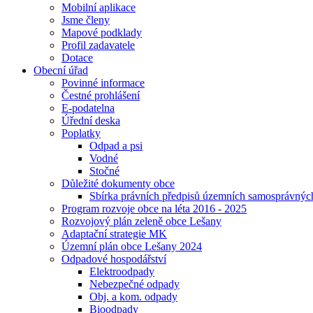
Mobilní aplikace
Jsme členy
Mapové podklady
Profil zadavatele
Dotace
Obecní úřad
Povinné informace
Čestné prohlášení
E-podatelna
Úřední deska
Poplatky
Odpad a psi
Vodné
Stočné
Důležité dokumenty obce
Sbírka právních předpisů územních samosprávnýc
Program rozvoje obce na léta 2016 - 2025
Rozvojový plán zeleně obce Lešany
Adaptační strategie MK
Územní plán obce Lešany 2024
Odpadové hospodářství
Elektroodpady
Nebezpečné odpady
Obj. a kom. odpady
Bioodpady