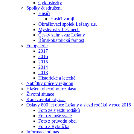
Cyklostezky
Spolky & sdružení
Hasiči
Hasiči varují
Okrašlovací spolek Lešany z.s.
Myslivost v Lešanech
Český zahr. svaz Lešany
Římskokatolická farnost
Fotogalerie
2017
2016
2015
2014
2013
Historické a letecké
Nabídky práce v regionu
Hlášení obecního rozhlasu
Životní situace
Kam zavolat když....
Oslavy 800 let obce Lešany a sjezd rodáků v roce 2015
Foto ze sjezdu rodáků
Foto ze mše svaté
Foto z průvodu obcí
Foto z Rybníčka
Informace od nás