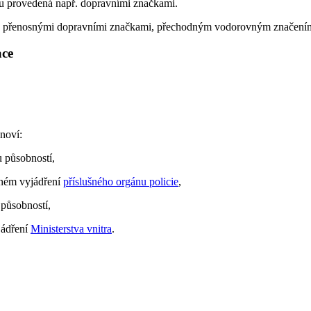
u provedená např. dopravními značkami.
a přenosnými dopravními značkami, přechodným vodorovným značením
ace
noví:
ou působností,
emném vyjádření
příslušného orgánu policie
,
 působností,
jádření
Ministerstva vnitra
.