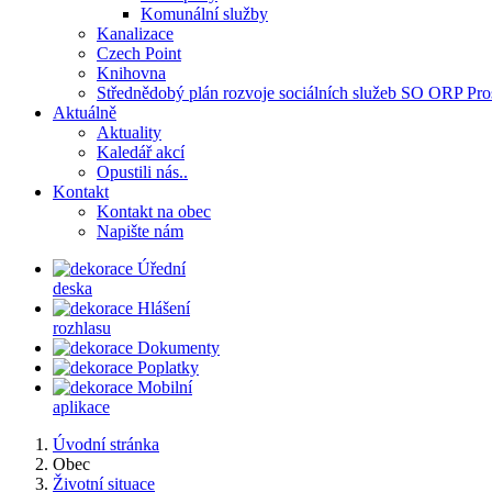
Komunální služby
Kanalizace
Czech Point
Knihovna
Střednědobý plán rozvoje sociálních služeb SO ORP Pro
Aktuálně
Aktuality
Kaledář akcí
Opustili nás..
Kontakt
Kontakt na obec
Napište nám
Úřední
deska
Hlášení
rozhlasu
Dokumenty
Poplatky
Mobilní
aplikace
Úvodní stránka
Obec
Životní situace