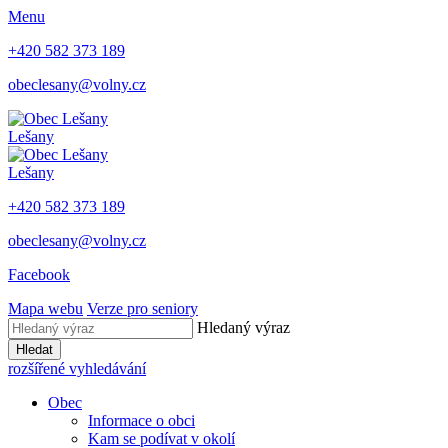
Menu
+420 582 373 189
obeclesany@volny.cz
Lešany
Lešany
+420 582 373 189
obeclesany@volny.cz
Facebook
Mapa webu
Verze pro seniory
Hledaný výraz
Hledat
rozšířené vyhledávání
Obec
Informace o obci
Kam se podívat v okolí