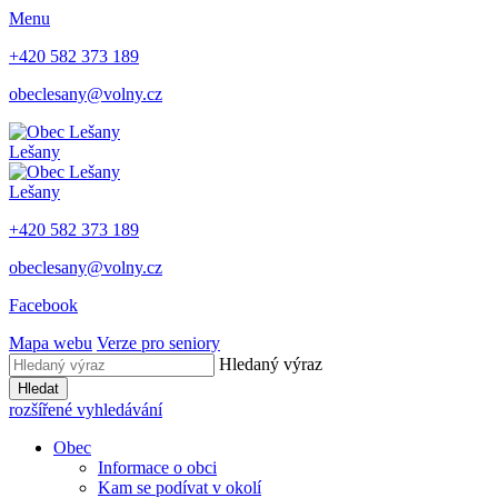
Menu
+420 582 373 189
obeclesany@volny.cz
Lešany
Lešany
+420 582 373 189
obeclesany@volny.cz
Facebook
Mapa webu
Verze pro seniory
Hledaný výraz
Hledat
rozšířené vyhledávání
Obec
Informace o obci
Kam se podívat v okolí