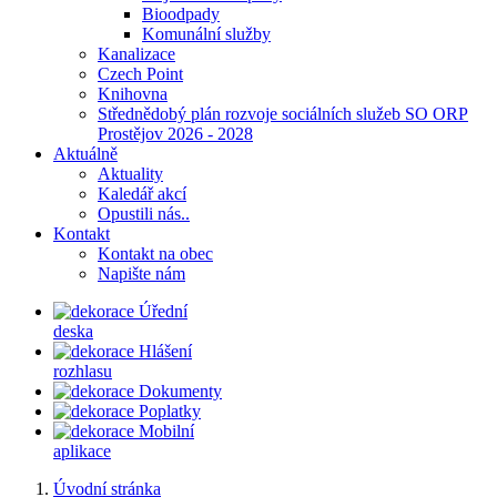
Bioodpady
Komunální služby
Kanalizace
Czech Point
Knihovna
Střednědobý plán rozvoje sociálních služeb SO ORP
Prostějov 2026 - 2028
Aktuálně
Aktuality
Kaledář akcí
Opustili nás..
Kontakt
Kontakt na obec
Napište nám
Úřední
deska
Hlášení
rozhlasu
Dokumenty
Poplatky
Mobilní
aplikace
Úvodní stránka