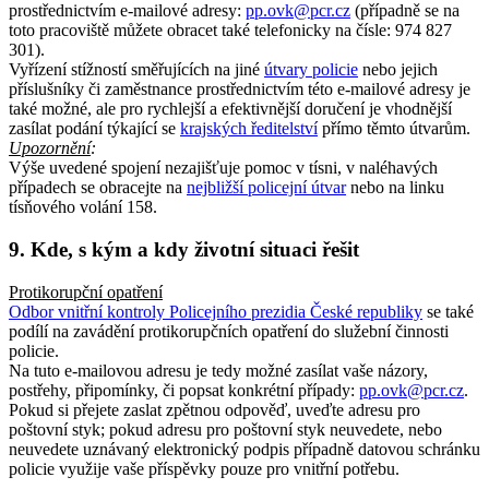
prostřednictvím e-mailové adresy:
pp.ovk@pcr.cz
(případně se na
toto pracoviště můžete obracet také telefonicky na čísle: 974 827
301).
Vyřízení stížností směřujících na jiné
útvary policie
nebo jejich
příslušníky či zaměstnance prostřednictvím této e-mailové adresy je
také možné, ale pro rychlejší a efektivnější doručení je vhodnější
zasílat podání týkající se
krajských ředitelství
přímo těmto útvarům.
Upozornění
:
Výše uvedené spojení nezajišťuje pomoc v tísni, v naléhavých
případech se obracejte na
nejbližší policejní útvar
nebo na linku
tísňového volání 158.
9. Kde, s kým a kdy životní situaci řešit
Protikorupční opatření
Odbor vnitřní kontroly Policejního prezidia České republiky
se také
podílí na zavádění protikorupčních opatření do služební činnosti
policie.
Na tuto e-mailovou adresu je tedy možné zasílat vaše názory,
postřehy, připomínky, či popsat konkrétní případy:
pp.ovk@pcr.cz
.
Pokud si přejete zaslat zpětnou odpověď, uveďte adresu pro
poštovní styk; pokud adresu pro poštovní styk neuvedete, nebo
neuvedete uznávaný elektronický podpis případně datovou schránku
policie využije vaše příspěvky pouze pro vnitřní potřebu.