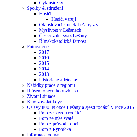
Cyklostezky
Spolky & sdružení
Hasiči
Hasiči varují
Okrašlovací spolek Lešany z.s.
Myslivost v Lešanech
Český zahr. svaz Lešany
Římskokatolická farnost
Fotogalerie
2017
2016
2015
2014
2013
Historické a letecké
Nabídky práce v regionu
Hlášení obecního rozhlasu
Životní situace
Kam zavolat když....
Oslavy 800 let obce Lešany a sjezd rodáků v roce 2015
Foto ze sjezdu rodáků
Foto ze mše svaté
Foto z průvodu obcí
Foto z Rybníčka
Informace od nás