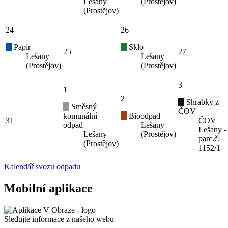
Lešany
(Prostějov)
(Prostějov)
24
26
Papír
Sklo
25
27
Lešany
Lešany
(Prostějov)
(Prostějov)
3
1
2
Shrabky z
Směsný
ČOV
komunální
Bioodpad
31
ČOV
odpad
Lešany
Lešany -
Lešany
(Prostějov)
parc.č.
(Prostějov)
1152/1
Kalendář svozu odpadu
Mobilní aplikace
Sledujte informace z našeho webu