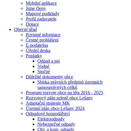
Mobilní aplikace
Jsme členy
Mapové podklady
Profil zadavatele
Dotace
Obecní úřad
Povinné informace
Čestné prohlášení
E-podatelna
Úřední deska
Poplatky
Odpad a psi
Vodné
Stočné
Důležité dokumenty obce
Sbírka právních předpisů územních
samosprávných celků
Program rozvoje obce na léta 2016 - 2025
Rozvojový plán zeleně obce Lešany
Adaptační strategie MK
Územní plán obce Lešany 2024
Odpadové hospodářství
Elektroodpady
Nebezpečné odpady
Obj. a kom. odpady