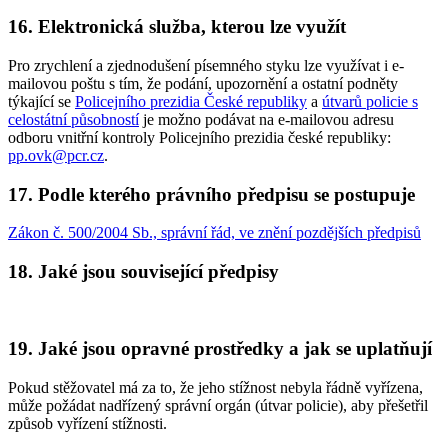
16. Elektronická služba, kterou lze využít
Pro zrychlení a zjednodušení písemného styku lze využívat i e-
mailovou poštu s tím, že podání, upozornění a ostatní podněty
týkající se
Policejního prezidia České republiky
a
útvarů policie s
celostátní působností
je možno podávat na e-mailovou adresu
odboru vnitřní kontroly Policejního prezidia české republiky:
pp.ovk@pcr.cz
.
17. Podle kterého právního předpisu se postupuje
Zákon č. 500/2004 Sb., správní řád, ve znění pozdějších předpisů
18. Jaké jsou související předpisy
19. Jaké jsou opravné prostředky a jak se uplatňují
Pokud stěžovatel má za to, že jeho stížnost nebyla řádně vyřízena,
může požádat nadřízený správní orgán (útvar policie), aby přešetřil
způsob vyřízení stížnosti.