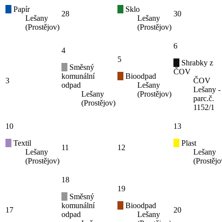
Papír
Sklo
28
30
Lešany
Lešany
(Prostějov)
(Prostějov)
6
4
5
Shrabky z
Směsný
ČOV
komunální
Bioodpad
3
ČOV
odpad
Lešany
Lešany -
Lešany
(Prostějov)
parc.č.
(Prostějov)
1152/1
10
13
Textil
Plast
11
12
Lešany
Lešany
(Prostějov)
(Prostějo
18
19
Směsný
komunální
Bioodpad
17
20
odpad
Lešany