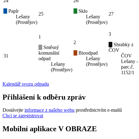
24
26
Papír
Sklo
25
27
Lešany
Lešany
(Prostějov)
(Prostějov)
3
1
2
Shrabky z
Směsný
ČOV
komunální
Bioodpad
31
ČOV
odpad
Lešany
Lešany -
Lešany
(Prostějov)
parc.č.
(Prostějov)
1152/1
Kalendář svozu odpadu
Přihlášení k odběru zpráv
Dostávejte
informace z našeho webu
prostřednictvím e-mailů
Chci se zaregistrovat
Mobilní aplikace V OBRAZE