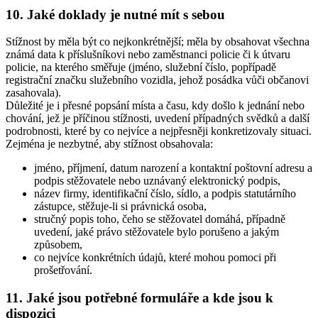
10. Jaké doklady je nutné mít s sebou
Stížnost by měla být co nejkonkrétnější; měla by obsahovat všechna
známá data k příslušníkovi nebo zaměstnanci policie či k útvaru
policie, na kterého směřuje (jméno, služební číslo, popřípadě
registrační značku služebního vozidla, jehož posádka vůči občanovi
zasahovala).
Důležité je i přesné popsání místa a času, kdy došlo k jednání nebo
chování, jež je příčinou stížnosti, uvedení případných svědků a další
podrobnosti, které by co nejvíce a nejpřesněji konkretizovaly situaci.
Zejména je nezbytné, aby stížnost obsahovala:
jméno, příjmení, datum narození a kontaktní poštovní adresu a
podpis stěžovatele nebo uznávaný elektronický podpis,
název firmy, identifikační číslo, sídlo, a podpis statutárního
zástupce, stěžuje-li si právnická osoba,
stručný popis toho, čeho se stěžovatel domáhá, případně
uvedení, jaké právo stěžovatele bylo porušeno a jakým
způsobem,
co nejvíce konkrétních údajů, které mohou pomoci při
prošetřování.
11. Jaké jsou potřebné formuláře a kde jsou k
dispozici