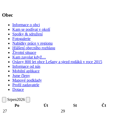
Obec
Informace o obci
Kam se podívat v okolí
Spolky & sdružení
Fotogalerie
Nabídky práce v regionu
Hlášení obecního rozhlasu
Životní situace
Kam zavolat když....
Oslavy 800 let obce Lešany a sjezd rodáků v roce 2015
Informace od nás
Mobilní aplikace
Jsme členy
Mapové podklady
Profil zadavatele
Dotace
Srpen
2026
Po
Út
St
Čt
27
29