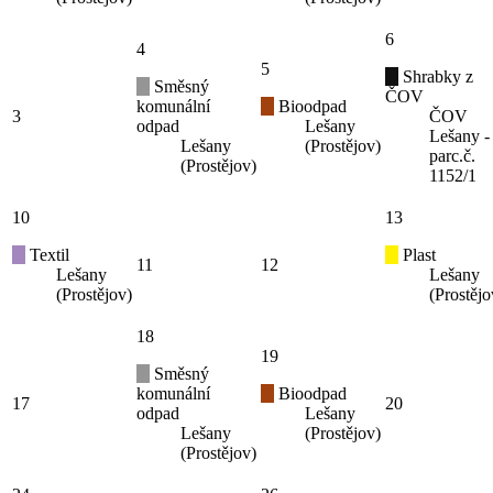
6
4
5
Shrabky z
Směsný
ČOV
komunální
Bioodpad
3
ČOV
odpad
Lešany
Lešany -
Lešany
(Prostějov)
parc.č.
(Prostějov)
1152/1
10
13
Textil
Plast
11
12
Lešany
Lešany
(Prostějov)
(Prostějo
18
19
Směsný
komunální
Bioodpad
17
20
odpad
Lešany
Lešany
(Prostějov)
(Prostějov)