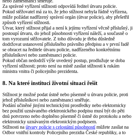
nebo zaměstnanci směřuje.
Za správné vyřízení stížnosti odpovídá ředitel útvaru policie.
Pokud stěžovatel má za to, že jeho stížnost nebyla řádně vyřízena,
může požádat nadřízený správní orgán (útvar policie), aby přešetřil
způsob vyřízení stížnosti.
Útvar, který stížnost přijal a není k jejímu vyřízení věcně příslušný, ji
postoupí útvaru, do jehož působnosti vyřízení náleží, a současně o
tom vyrozumí stěžovatele. Z toho důvodu je třeba důsledně
dodržovat ustanovení příslušného právního předpisu a v první řadě
se obracet na ředitele útvaru policie, nadřízeného konkrétnímu
příslušníkovi nebo zaměstnanci policie.
Pokud občan nedodrží výše uvedený postup, prodlužuje se doba
vyřízení stížnosti; proto není na místě zasílat stížnosti k rukám
ministra vnitra či policejního prezidenta.
8. Na které instituci životní situaci řešit
Stížnost je možné podat ústně nebo písemně u útvaru policie, proti
jehož příslušníkovi nebo zaměstnanci směřuje.
Podání učiněné jinými technickými prostředky nebo elektornicky
bez použití uznávaného elektronického podpisu musí být do pěti
dnů potvrzeno nebo doplněno písemně či ústně do protokolu a nebo
elektronicky uznávaným elekronickým podpisem.
Stížnosti na
útvary policie s celostátní působností
můžete zasílat na
Odbor vnitřní kontroly Policejního prezidia České republiky, a to