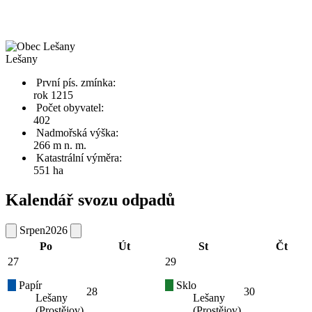
Lešany
První pís. zmínka:
rok 1215
Počet obyvatel:
402
Nadmořská výška:
266 m n. m.
Katastrální výměra:
551 ha
Kalendář svozu odpadů
Srpen
2026
Po
Út
St
Čt
27
29
Papír
Sklo
28
30
Lešany
Lešany
(Prostějov)
(Prostějov)