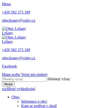
Menu
+420 582 373 189
obeclesany@volny.cz
Lešany
Lešany
+420 582 373 189
obeclesany@volny.cz
Facebook
Mapa webu
Verze pro seniory
Hledaný výraz
Hledat
rozšířené vyhledávání
Obec
Informace o obci
Kam se podívat v okolí