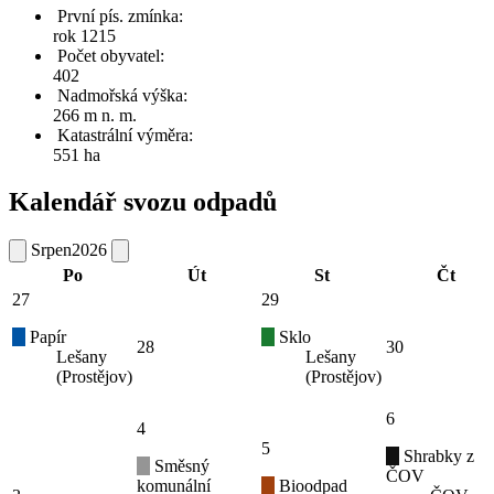
První pís. zmínka:
rok 1215
Počet obyvatel:
402
Nadmořská výška:
266 m n. m.
Katastrální výměra:
551 ha
Kalendář svozu odpadů
Srpen
2026
Po
Út
St
Čt
27
29
Papír
Sklo
28
30
Lešany
Lešany
(Prostějov)
(Prostějov)
6
4
5
Shrabky z
Směsný
ČOV
komunální
Bioodpad