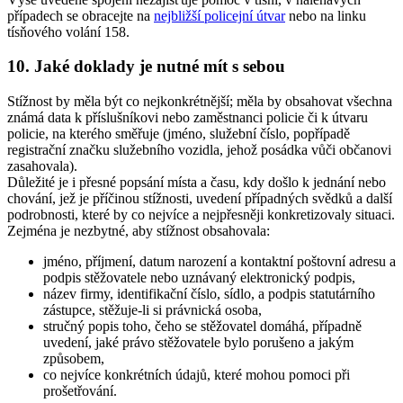
případech se obracejte na
nejbližší policejní útvar
nebo na linku
tísňového volání 158.
10. Jaké doklady je nutné mít s sebou
Stížnost by měla být co nejkonkrétnější; měla by obsahovat všechna
známá data k příslušníkovi nebo zaměstnanci policie či k útvaru
policie, na kterého směřuje (jméno, služební číslo, popřípadě
registrační značku služebního vozidla, jehož posádka vůči občanovi
zasahovala).
Důležité je i přesné popsání místa a času, kdy došlo k jednání nebo
chování, jež je příčinou stížnosti, uvedení případných svědků a další
podrobnosti, které by co nejvíce a nejpřesněji konkretizovaly situaci.
Zejména je nezbytné, aby stížnost obsahovala:
jméno, příjmení, datum narození a kontaktní poštovní adresu a
podpis stěžovatele nebo uznávaný elektronický podpis,
název firmy, identifikační číslo, sídlo, a podpis statutárního
zástupce, stěžuje-li si právnická osoba,
stručný popis toho, čeho se stěžovatel domáhá, případně
uvedení, jaké právo stěžovatele bylo porušeno a jakým
způsobem,
co nejvíce konkrétních údajů, které mohou pomoci při
prošetřování.