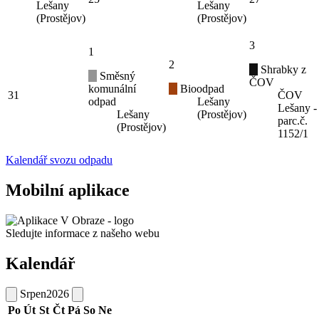
Lešany
Lešany
(Prostějov)
(Prostějov)
3
1
2
Shrabky z
Směsný
ČOV
komunální
Bioodpad
31
ČOV
odpad
Lešany
Lešany -
Lešany
(Prostějov)
parc.č.
(Prostějov)
1152/1
Kalendář svozu odpadu
Mobilní aplikace
Sledujte informace z našeho webu
Kalendář
Srpen
2026
Po
Út
St
Čt
Pá
So
Ne