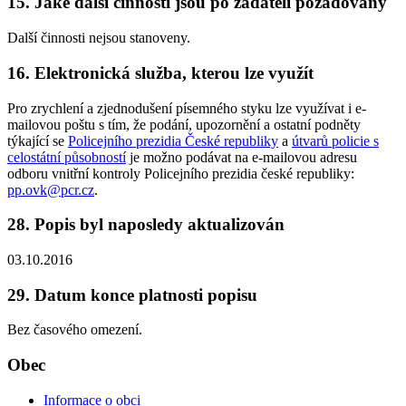
15. Jaké další činnosti jsou po žadateli požadovány
Další činnosti nejsou stanoveny.
16. Elektronická služba, kterou lze využít
Pro zrychlení a zjednodušení písemného styku lze využívat i e-
mailovou poštu s tím, že podání, upozornění a ostatní podněty
týkající se
Policejního prezidia České republiky
a
útvarů policie s
celostátní působností
je možno podávat na e-mailovou adresu
odboru vnitřní kontroly Policejního prezidia české republiky:
pp.ovk@pcr.cz
.
28. Popis byl naposledy aktualizován
03.10.2016
29. Datum konce platnosti popisu
Bez časového omezení.
Obec
Informace o obci