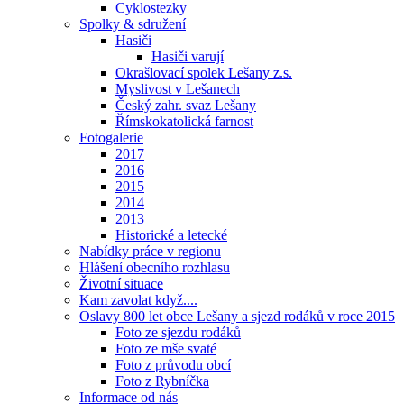
Cyklostezky
Spolky & sdružení
Hasiči
Hasiči varují
Okrašlovací spolek Lešany z.s.
Myslivost v Lešanech
Český zahr. svaz Lešany
Římskokatolická farnost
Fotogalerie
2017
2016
2015
2014
2013
Historické a letecké
Nabídky práce v regionu
Hlášení obecního rozhlasu
Životní situace
Kam zavolat když....
Oslavy 800 let obce Lešany a sjezd rodáků v roce 2015
Foto ze sjezdu rodáků
Foto ze mše svaté
Foto z průvodu obcí
Foto z Rybníčka
Informace od nás