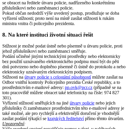
se obracet na ředitele útvaru policie, nadřízeného konkrétnímu
příslušníkovi nebo zaměstnanci policie.
Pokud občan nedodrží výše uvedený postup, prodlužuje se doba
vyřízení stížnosti; proto není na místě zasílat stížnosti k rukám
ministra vnitra či policejního prezidenta.
8. Na které instituci životní situaci řešit
Stížnost je možné podat ústně nebo písemně u útvaru policie, proti
jehož příslušníkovi nebo zaměstnanci směřuje.
Podání učiněné jinými technickými prostředky nebo elektornicky
bez použití uznávaného elektronického podpisu musí být do pěti
dnů potvrzeno nebo doplněno písemně či ústně do protokolu a nebo
elektronicky uznávaným elekronickým podpisem.
Stížnosti na
útvary policie s celostátní působností
můžete zasílat na
Odbor vnitřní kontroly Policejního prezidia České republiky, a to
prostřednictvím e-mailové adresy:
pp.ovk@pcr.cz
(případně se na
toto pracoviště můžete obracet také telefonicky na čísle: 974 827
301).
Vyřízení stížností směřujících na jiné
útvary policie
nebo jejich
příslušníky či zaměstnance prostřednictvím této e-mailové adresy je
také možné, ale pro rychlejší a efektivnější doručení je vhodnější
zasílat podání týkající se
krajských ředitelství
přímo těmto útvarům.
Upozornění
:
Výše uvedené spojení nezajišťuje pomoc v tísni, v naléhavých