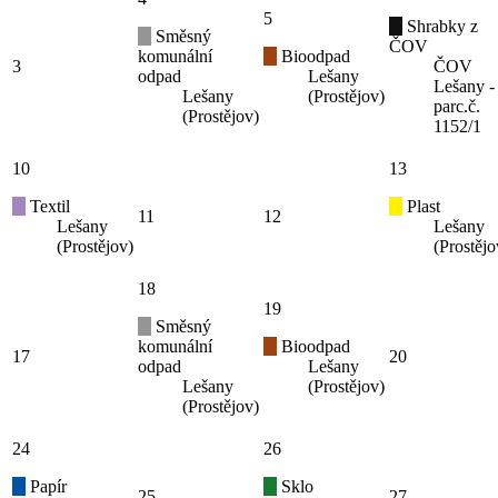
5
Shrabky z
Směsný
ČOV
komunální
Bioodpad
3
ČOV
odpad
Lešany
Lešany -
Lešany
(Prostějov)
parc.č.
(Prostějov)
1152/1
10
13
Textil
Plast
11
12
Lešany
Lešany
(Prostějov)
(Prostějo
18
19
Směsný
komunální
Bioodpad
17
20
odpad
Lešany
Lešany
(Prostějov)
(Prostějov)
24
26
Papír
Sklo
25
27