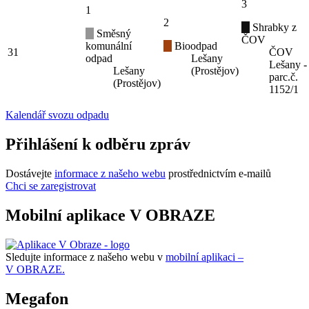
3
1
2
Shrabky z
Směsný
ČOV
komunální
Bioodpad
31
ČOV
odpad
Lešany
Lešany -
Lešany
(Prostějov)
parc.č.
(Prostějov)
1152/1
Kalendář svozu odpadu
Přihlášení k odběru zpráv
Dostávejte
informace z našeho webu
prostřednictvím e-mailů
Chci se zaregistrovat
Mobilní aplikace V OBRAZE
Sledujte informace z našeho webu v
mobilní aplikaci –
V OBRAZE.
Megafon