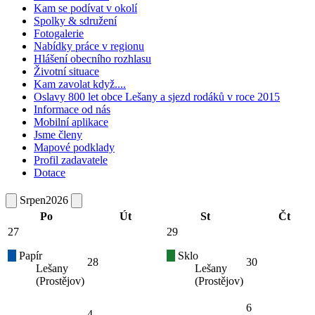
Kam se podívat v okolí
Spolky & sdružení
Fotogalerie
Nabídky práce v regionu
Hlášení obecního rozhlasu
Životní situace
Kam zavolat když....
Oslavy 800 let obce Lešany a sjezd rodáků v roce 2015
Informace od nás
Mobilní aplikace
Jsme členy
Mapové podklady
Profil zadavatele
Dotace
Srpen
2026
Po
Út
St
Čt
27
29
Papír
Sklo
28
30
Lešany
Lešany
(Prostějov)
(Prostějov)
6
4