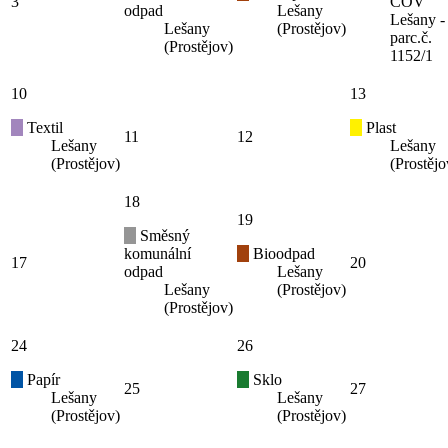
3
ČOV
odpad
Lešany
Lešany -
Lešany
(Prostějov)
parc.č.
(Prostějov)
1152/1
10
13
Textil
Plast
11
12
Lešany
Lešany
(Prostějov)
(Prostějo
18
19
Směsný
komunální
Bioodpad
17
20
odpad
Lešany
Lešany
(Prostějov)
(Prostějov)
24
26
Papír
Sklo
25
27
Lešany
Lešany
(Prostějov)
(Prostějov)