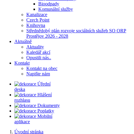
Bioodpady
Komunální služby
Kanalizace
Czech Point
Knihovna
Střednědobý plán rozvoje sociálních služeb SO ORP
Prostějov 2026 - 2028
Aktuálně
Aktuality
Kaledář akcí
Opustili nás..
Kontakt
Kontakt na obec
Napište nám
Úřední
deska
Hlášení
rozhlasu
Dokumenty
Poplatky
Mobilní
aplikace
Úvodní stránka