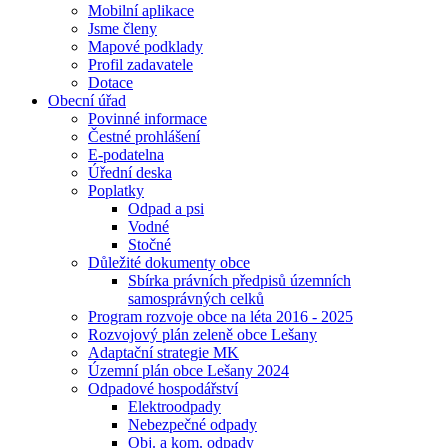
Mobilní aplikace
Jsme členy
Mapové podklady
Profil zadavatele
Dotace
Obecní úřad
Povinné informace
Čestné prohlášení
E-podatelna
Úřední deska
Poplatky
Odpad a psi
Vodné
Stočné
Důležité dokumenty obce
Sbírka právních předpisů územních
samosprávných celků
Program rozvoje obce na léta 2016 - 2025
Rozvojový plán zeleně obce Lešany
Adaptační strategie MK
Územní plán obce Lešany 2024
Odpadové hospodářství
Elektroodpady
Nebezpečné odpady
Obj. a kom. odpady