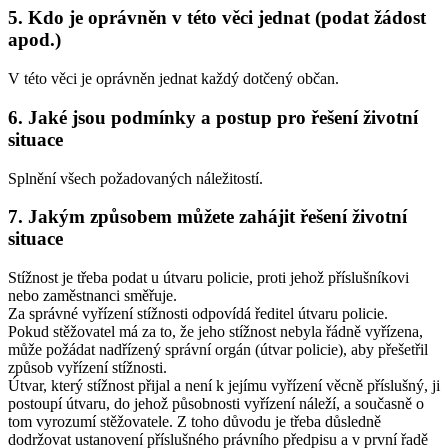
5. Kdo je oprávněn v této věci jednat (podat žádost
apod.)
V této věci je oprávněn jednat každý dotčený občan.
6. Jaké jsou podmínky a postup pro řešení životní
situace
Splnění všech požadovaných náležitostí.
7. Jakým způsobem můžete zahájit řešení životní
situace
Stížnost je třeba podat u útvaru policie, proti jehož příslušníkovi
nebo zaměstnanci směřuje.
Za správné vyřízení stížnosti odpovídá ředitel útvaru policie.
Pokud stěžovatel má za to, že jeho stížnost nebyla řádně vyřízena,
může požádat nadřízený správní orgán (útvar policie), aby přešetřil
způsob vyřízení stížnosti.
Útvar, který stížnost přijal a není k jejímu vyřízení věcně příslušný, ji
postoupí útvaru, do jehož působnosti vyřízení náleží, a současně o
tom vyrozumí stěžovatele. Z toho důvodu je třeba důsledně
dodržovat ustanovení příslušného právního předpisu a v první řadě