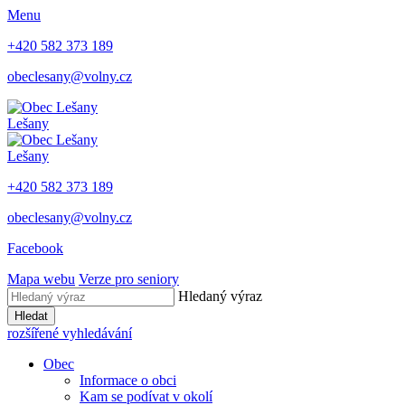
Menu
+420 582 373 189
obeclesany@volny.cz
Lešany
Lešany
+420 582 373 189
obeclesany@volny.cz
Facebook
Mapa webu
Verze pro seniory
Hledaný výraz
Hledat
rozšířené vyhledávání
Obec
Informace o obci
Kam se podívat v okolí