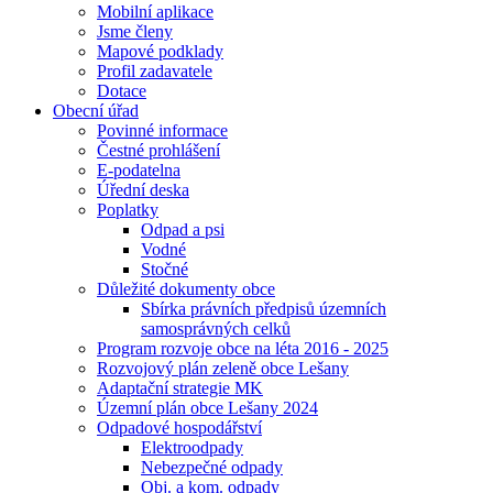
Mobilní aplikace
Jsme členy
Mapové podklady
Profil zadavatele
Dotace
Obecní úřad
Povinné informace
Čestné prohlášení
E-podatelna
Úřední deska
Poplatky
Odpad a psi
Vodné
Stočné
Důležité dokumenty obce
Sbírka právních předpisů územních
samosprávných celků
Program rozvoje obce na léta 2016 - 2025
Rozvojový plán zeleně obce Lešany
Adaptační strategie MK
Územní plán obce Lešany 2024
Odpadové hospodářství
Elektroodpady
Nebezpečné odpady
Obj. a kom. odpady