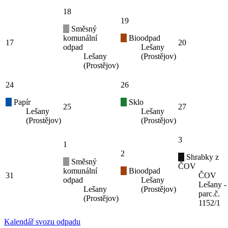
18
19
Směsný
komunální
Bioodpad
17
20
odpad
Lešany
Lešany
(Prostějov)
(Prostějov)
24
26
Papír
Sklo
25
27
Lešany
Lešany
(Prostějov)
(Prostějov)
3
1
2
Shrabky z
Směsný
ČOV
komunální
Bioodpad
31
ČOV
odpad
Lešany
Lešany -
Lešany
(Prostějov)
parc.č.
(Prostějov)
1152/1
Kalendář svozu odpadu