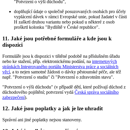
"Potvrzení o výši důchodu",
doplňující údaje o společně posuzovaných osobách pro účely
vyplácení dávek v rámci Evropské unie, pokud žadatel v části
H zaškrtl druhou variantu nebo pokud u některé z osob
proškrtl kolonku "Bydliště v České republice".
11. Jaké jsou potřebné formuláře a kde jsou k
dispozici
Formuláře jsou k dispozici v tištěné podobě na příslušném úřadu
nebo ke stažení, příp. elektronickému podání, na
internetových
stránkách Integrovaného portálu Ministerstva práce a sociálních
věcí
, a to nejen samotné žádosti o dávky pěstounské péče, ale též
např. "Potvrzení o studiu" či "Potvrzení o zdravotním stavu".
"Potvrzení o výši důchodu" (v případě dětí, které požívají důchod z
důchodového pojištění; potvrzení vydá
Česká správa sociálního
zabezpečení
).
12. Jaké jsou poplatky a jak je lze uhradit
Správní ani jiné poplatky nejsou stanoveny.