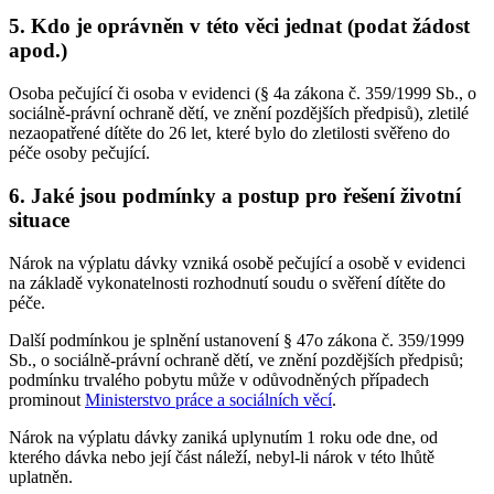
5. Kdo je oprávněn v této věci jednat (podat žádost
apod.)
Osoba pečující či osoba v evidenci (§ 4a zákona č. 359/1999 Sb., o
sociálně-právní ochraně dětí, ve znění pozdějších předpisů), zletilé
nezaopatřené dítěte do 26 let, které bylo do zletilosti svěřeno do
péče osoby pečující.
6. Jaké jsou podmínky a postup pro řešení životní
situace
Nárok na výplatu dávky vzniká osobě pečující a osobě v evidenci
na základě vykonatelnosti rozhodnutí soudu o svěření dítěte do
péče.
Další podmínkou je splnění ustanovení § 47o zákona č. 359/1999
Sb., o sociálně-právní ochraně dětí, ve znění pozdějších předpisů;
podmínku trvalého pobytu může v odůvodněných případech
prominout
Ministerstvo práce a sociálních věcí
.
Nárok na výplatu dávky zaniká uplynutím 1 roku ode dne, od
kterého dávka nebo její část náleží, nebyl-li nárok v této lhůtě
uplatněn.