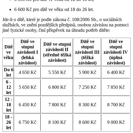
6 600 Kč pro dítě ve věku od 18 do 26 let.
Jde-li o dítě, které je podle zákona č. 108/2006 Sb., o sociálních
službách, ve znění pozdějších předpisů, osobou závislou na pomoci
jiné fyzické osoby, činí příspěvek na úhradu potřeb dítěte:
Dítě ve
Dítě ve
Dítě ve
Dítě ve stupni
Dítě
stupni
stupni
stupni
závislosti II
ve
závislosti I
závislosti III
závislosti IV
(středně těžká
věku
(lehká
(těžká
(úplná
závislost)
závislost)
závislost)
závislost)
Do 6
4 650 Kč
5 550 Kč
5 900 Kč
6 400 Kč
let
6 -
12
5 650 Kč
6 800 Kč
7 250 Kč
7 850 Kč
let
12 -
18
6 450 Kč
7 800 Kč
8 300 Kč
8 700 Kč
let
18 -
26
6 750 Kč
8 100 Kč
8 600 Kč
9 000 Kč
let