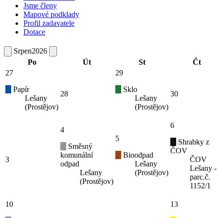
Jsme členy
Mapové podklady
Profil zadavatele
Dotace
Srpen
2026
Po
Út
St
Čt
27
29
Papír
Sklo
28
30
Lešany
Lešany
(Prostějov)
(Prostějov)
6
4
5
Shrabky z
Směsný
ČOV
komunální
Bioodpad
3
ČOV
odpad
Lešany
Lešany -
Lešany
(Prostějov)
parc.č.
(Prostějov)
1152/1
10
13