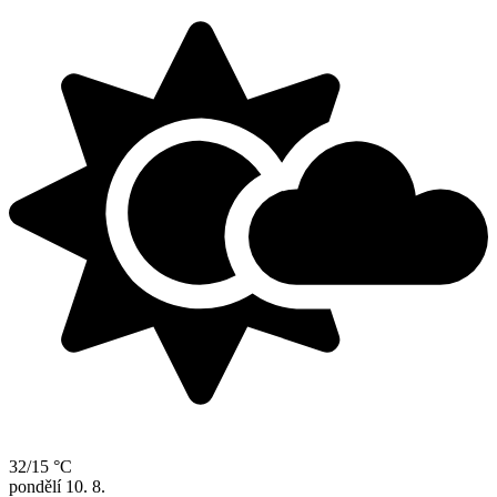
32/15 °C
pondělí
10. 8.