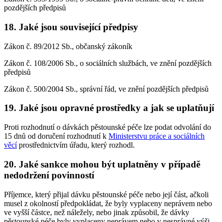
pozdějších předpisů
18. Jaké jsou související předpisy
Zákon č. 89/2012 Sb., občanský zákoník
Zákon č. 108/2006 Sb., o sociálních službách, ve znění pozdějších
předpisů
Zákon č. 500/2004 Sb., správní řád, ve znění pozdějších předpisů
19. Jaké jsou opravné prostředky a jak se uplatňují
Proti rozhodnutí o dávkách pěstounské péče lze podat odvolání do
15 dnů od doručení rozhodnutí k
Ministerstvu práce a sociálních
věcí
prostřednictvím úřadu, který rozhodl.
20. Jaké sankce mohou být uplatněny v případě
nedodržení povinností
Příjemce, který přijal dávku pěstounské péče nebo její část, ačkoli
musel z okolností předpokládat, že byly vyplaceny neprávem nebo
ve vyšší částce, než náležely, nebo jinak způsobil, že dávky
pěstounské péče byly vyplaceny neprávem nebo v nesprávné výši,