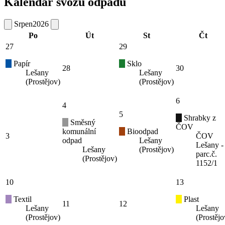
Kalendář svozu odpadů
Srpen
2026
Po
Út
St
Čt
27
29
Papír
Sklo
28
30
Lešany
Lešany
(Prostějov)
(Prostějov)
6
4
5
Shrabky z
Směsný
ČOV
komunální
Bioodpad
3
ČOV
odpad
Lešany
Lešany -
Lešany
(Prostějov)
parc.č.
(Prostějov)
1152/1
10
13
Textil
Plast
11
12
Lešany
Lešany
(Prostějov)
(Prostějo