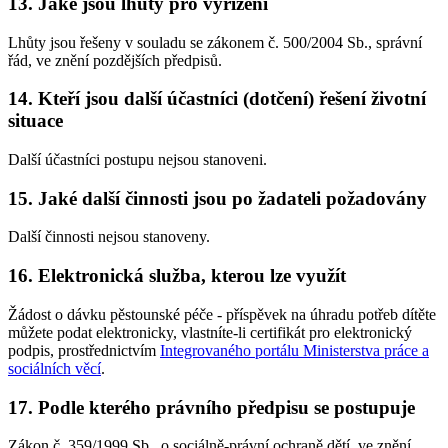
13. Jaké jsou lhůty pro vyřízení
Lhůty jsou řešeny v souladu se zákonem č. 500/2004 Sb., správní
řád, ve znění pozdějších předpisů.
14. Kteří jsou další účastníci (dotčení) řešení životní
situace
Další účastníci postupu nejsou stanoveni.
15. Jaké další činnosti jsou po žadateli požadovány
Další činnosti nejsou stanoveny.
16. Elektronická služba, kterou lze využít
Žádost o dávku pěstounské péče - příspěvek na úhradu potřeb dítěte
můžete podat elektronicky, vlastníte-li certifikát pro elektronický
podpis, prostřednictvím
Integrovaného portálu Ministerstva práce a
sociálních věcí
.
17. Podle kterého právního předpisu se postupuje
Zákon č. 359/1999 Sb., o sociálně-právní ochraně dětí, ve znění