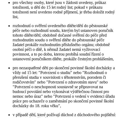
pro všechny osoby, které jsou v žádosti uvedeny, průkaz
totožnosti, u dětí do 15 let rodný list; pokud v průkazu
totožnosti není uvedeno rodné příjmení, je třeba doložit rodný
list,
rozhodnutí o svěření uvedeného dítěte/dětí do pěstounské
péče nebo rozhodnutí soudu, kterým byl ustanoven poručník
tohoto dítěte/dětí; obdobně dočasné svěření do péče před
rozhodnutím soudu o svěření dítěte do pěstounské péče
žadatel prokáže rozhodnutím příslušného orgánu; obdobně
osobní péči o dítě, k němuž žadatel nemá vyživovací
povinnost, a to po dobu, kterou probíhá soudní řízení o
ustanovení poručníkem dítěte, prokáže čestným prohlášením,
pro nezaopatřené děti po skončení povinné školní docházky a
vždy od 15 let: "Potvrzení o studiu" nebo "Rozhodnutí o
přerušení studia v souvislosti s těhotenstvím, porodem či
rodičovstvím" nebo "Potvrzení o zdravotním stavu" nebo
"Potvrzení o neschopnosti soustavně se připravovat na
budoucí povolání nebo vykonávat výdělečnou činnost pro
nemoc nebo úraz" nebo "Potvrzení o vedení v evidenci úřadu
práce pro uchazeče o zaměstnání po skončení povinné školní
docházky do 18. roku věku",
v případě dětí, které požívají důchod z důchodového pojištění: