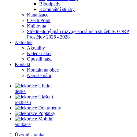
Bioodpady
Komunální služby
Kanalizace
Czech Point
Knihovna
Střednědobý plán rozvoje sociálních služeb SO ORP
Prostějov 2026 - 2028
Aktuálně
Aktuality
Kaledář akcí
Opustili nás..
Kontakt
Kontakt na obec
Napište nám
Úřední
deska
Hlášení
rozhlasu
Dokumenty
Poplatky
Mobilní
aplikace
Úvodní stránka