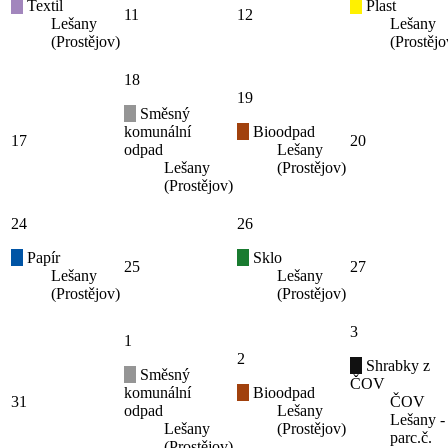
Textil
Plast
11
12
Lešany
Lešany
(Prostějov)
(Prostějo
18
19
Směsný
komunální
Bioodpad
17
20
odpad
Lešany
Lešany
(Prostějov)
(Prostějov)
24
26
Papír
Sklo
25
27
Lešany
Lešany
(Prostějov)
(Prostějov)
3
1
2
Shrabky z
Směsný
ČOV
komunální
Bioodpad
31
ČOV
odpad
Lešany
Lešany -
Lešany
(Prostějov)
parc.č.
(Prostějov)