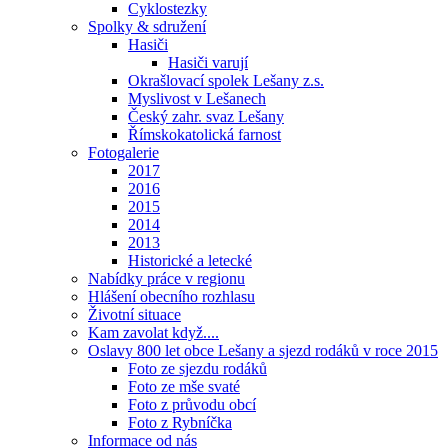
Cyklostezky
Spolky & sdružení
Hasiči
Hasiči varují
Okrašlovací spolek Lešany z.s.
Myslivost v Lešanech
Český zahr. svaz Lešany
Římskokatolická farnost
Fotogalerie
2017
2016
2015
2014
2013
Historické a letecké
Nabídky práce v regionu
Hlášení obecního rozhlasu
Životní situace
Kam zavolat když....
Oslavy 800 let obce Lešany a sjezd rodáků v roce 2015
Foto ze sjezdu rodáků
Foto ze mše svaté
Foto z průvodu obcí
Foto z Rybníčka
Informace od nás