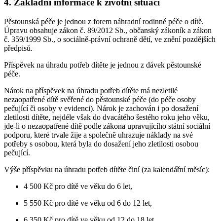
4. Základní informace k životní situaci
Pěstounská péče je jednou z forem náhradní rodinné péče o dítě.
Úpravu obsahuje zákon č. 89/2012 Sb., občanský zákoník a zákon
č. 359/1999 Sb., o sociálně-právní ochraně dětí, ve znění pozdějších
předpisů.
Příspěvek na úhradu potřeb dítěte je jednou z dávek pěstounské
péče.
Nárok na příspěvek na úhradu potřeb dítěte má nezletilé
nezaopatřené dítě svěřené do pěstounské péče (do péče osoby
pečující či osoby v evidenci). Nárok je zachován i po dosažení
zletilosti dítěte, nejdéle však do dvacátého šestého roku jeho věku,
jde-li o nezaopatřené dítě podle zákona upravujícího státní sociální
podporu, které trvale žije a společně uhrazuje náklady na své
potřeby s osobou, která byla do dosažení jeho zletilosti osobou
pečující.
Výše příspěvku na úhradu potřeb dítěte činí (za kalendářní měsíc):
4 500 Kč pro dítě ve věku do 6 let,
5 550 Kč pro dítě ve věku od 6 do 12 let,
6 350 Kč pro dítě ve věku od 12 do 18 let,