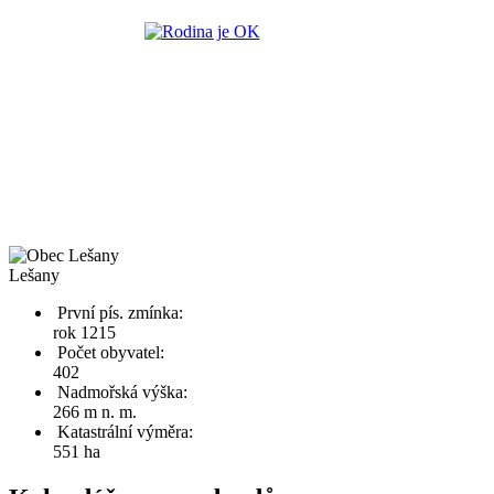
Lešany
První pís. zmínka:
rok 1215
Počet obyvatel:
402
Nadmořská výška:
266 m n. m.
Katastrální výměra:
551 ha