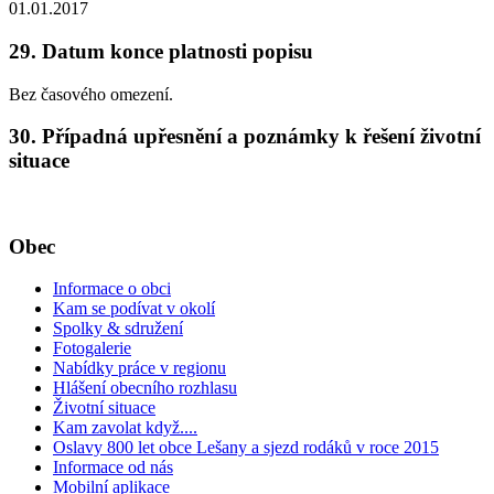
01.01.2017
29. Datum konce platnosti popisu
Bez časového omezení.
30. Případná upřesnění a poznámky k řešení životní
situace
Obec
Informace o obci
Kam se podívat v okolí
Spolky & sdružení
Fotogalerie
Nabídky práce v regionu
Hlášení obecního rozhlasu
Životní situace
Kam zavolat když....
Oslavy 800 let obce Lešany a sjezd rodáků v roce 2015
Informace od nás
Mobilní aplikace