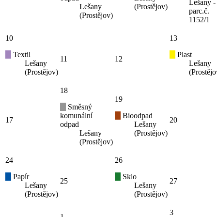
Lešany -
Lešany
(Prostějov)
parc.č.
(Prostějov)
1152/1
10
13
Textil
Plast
11
12
Lešany
Lešany
(Prostějov)
(Prostějo
18
19
Směsný
komunální
Bioodpad
17
20
odpad
Lešany
Lešany
(Prostějov)
(Prostějov)
24
26
Papír
Sklo
25
27
Lešany
Lešany
(Prostějov)
(Prostějov)
3
1