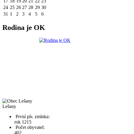
17
18
19
20
21
22
23
24
25
26
27
28
29
30
31
1
2
3
4
5
6
Rodina je OK
Lešany
První pís. zmínka:
rok 1215
Počet obyvatel:
402