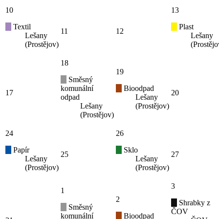
10
13
Textil
Plast
11
12
Lešany
Lešany
(Prostějov)
(Prostějo
18
19
Směsný
komunální
Bioodpad
17
20
odpad
Lešany
Lešany
(Prostějov)
(Prostějov)
24
26
Papír
Sklo
25
27
Lešany
Lešany
(Prostějov)
(Prostějov)
3
1
2
Shrabky z
Směsný
ČOV
komunální
Bioodpad