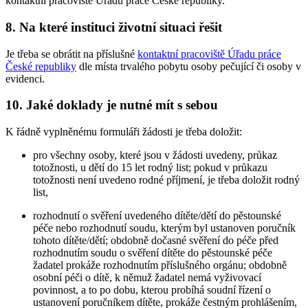
kontaktní pracoviště Úřadu práce České republiky.
8. Na které instituci životní situaci řešit
Je třeba se obrátit na příslušné
kontaktní pracoviště Úřadu práce
České republiky
dle místa trvalého pobytu osoby pečující či osoby v
evidenci.
10. Jaké doklady je nutné mít s sebou
K řádně vyplněnému formuláři žádosti je třeba doložit:
pro všechny osoby, které jsou v žádosti uvedeny, průkaz
totožnosti, u dětí do 15 let rodný list; pokud v průkazu
totožnosti není uvedeno rodné příjmení, je třeba doložit rodný
list,
rozhodnutí o svěření uvedeného dítěte/dětí do pěstounské
péče nebo rozhodnutí soudu, kterým byl ustanoven poručník
tohoto dítěte/dětí; obdobně dočasné svěření do péče před
rozhodnutím soudu o svěření dítěte do pěstounské péče
žadatel prokáže rozhodnutím příslušného orgánu; obdobně
osobní péči o dítě, k němuž žadatel nemá vyživovací
povinnost, a to po dobu, kterou probíhá soudní řízení o
ustanovení poručníkem dítěte, prokáže čestným prohlášením,