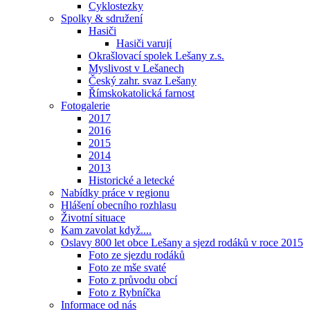
Cyklostezky
Spolky & sdružení
Hasiči
Hasiči varují
Okrašlovací spolek Lešany z.s.
Myslivost v Lešanech
Český zahr. svaz Lešany
Římskokatolická farnost
Fotogalerie
2017
2016
2015
2014
2013
Historické a letecké
Nabídky práce v regionu
Hlášení obecního rozhlasu
Životní situace
Kam zavolat když....
Oslavy 800 let obce Lešany a sjezd rodáků v roce 2015
Foto ze sjezdu rodáků
Foto ze mše svaté
Foto z průvodu obcí
Foto z Rybníčka
Informace od nás