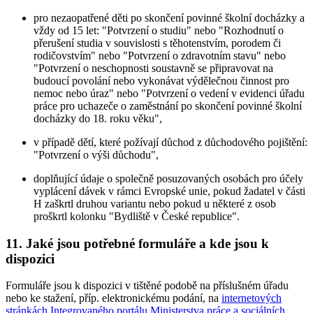
pro nezaopatřené děti po skončení povinné školní docházky a
vždy od 15 let: "Potvrzení o studiu" nebo "Rozhodnutí o
přerušení studia v souvislosti s těhotenstvím, porodem či
rodičovstvím" nebo "Potvrzení o zdravotním stavu" nebo
"Potvrzení o neschopnosti soustavně se připravovat na
budoucí povolání nebo vykonávat výdělečnou činnost pro
nemoc nebo úraz" nebo "Potvrzení o vedení v evidenci úřadu
práce pro uchazeče o zaměstnání po skončení povinné školní
docházky do 18. roku věku",
v případě dětí, které požívají důchod z důchodového pojištění:
"Potvrzení o výši důchodu",
doplňující údaje o společně posuzovaných osobách pro účely
vyplácení dávek v rámci Evropské unie, pokud žadatel v části
H zaškrtl druhou variantu nebo pokud u některé z osob
proškrtl kolonku "Bydliště v České republice".
11. Jaké jsou potřebné formuláře a kde jsou k
dispozici
Formuláře jsou k dispozici v tištěné podobě na příslušném úřadu
nebo ke stažení, příp. elektronickému podání, na
internetových
stránkách Integrovaného portálu Ministerstva práce a sociálních