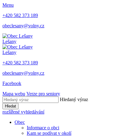
Menu
+420 582 373 189
obeclesany@volny.cz
Lešany
Lešany
+420 582 373 189
obeclesany@volny.cz
Facebook
Mapa webu
Verze pro seniory
Hledaný výraz
Hledat
rozšířené vyhledávání
Obec
Informace o obci
Kam se podívat v okolí