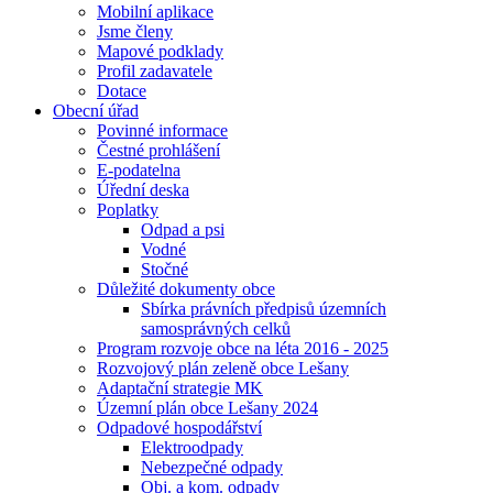
Mobilní aplikace
Jsme členy
Mapové podklady
Profil zadavatele
Dotace
Obecní úřad
Povinné informace
Čestné prohlášení
E-podatelna
Úřední deska
Poplatky
Odpad a psi
Vodné
Stočné
Důležité dokumenty obce
Sbírka právních předpisů územních
samosprávných celků
Program rozvoje obce na léta 2016 - 2025
Rozvojový plán zeleně obce Lešany
Adaptační strategie MK
Územní plán obce Lešany 2024
Odpadové hospodářství
Elektroodpady
Nebezpečné odpady
Obj. a kom. odpady