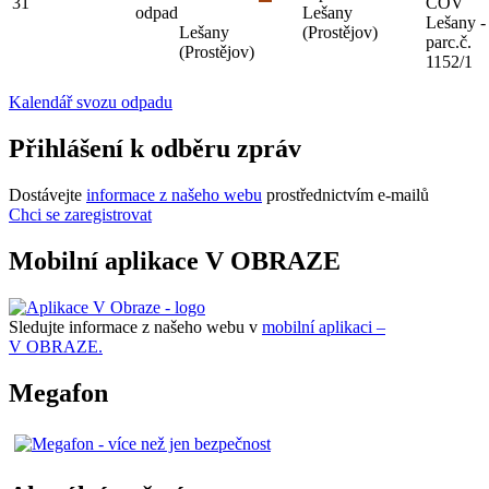
31
ČOV
odpad
Lešany
Lešany -
Lešany
(Prostějov)
parc.č.
(Prostějov)
1152/1
Kalendář svozu odpadu
Přihlášení k odběru zpráv
Dostávejte
informace z našeho webu
prostřednictvím e-mailů
Chci se zaregistrovat
Mobilní aplikace V OBRAZE
Sledujte informace z našeho webu v
mobilní aplikaci –
V OBRAZE.
Megafon