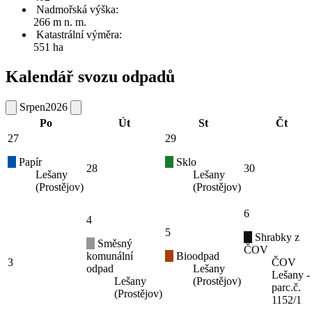
Nadmořská výška:
266 m n. m.
Katastrální výměra:
551 ha
Kalendář svozu odpadů
Srpen
2026
Po
Út
St
Čt
27
29
Papír
Sklo
28
30
Lešany
Lešany
(Prostějov)
(Prostějov)
6
4
5
Shrabky z
Směsný
ČOV
komunální
Bioodpad
3
ČOV
odpad
Lešany
Lešany -
Lešany
(Prostějov)
parc.č.
(Prostějov)
1152/1