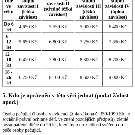
Dítě
stupni
stupni
stupni
závislosti II
ve
závislosti I
závislosti III
závislosti IV
(středně těžká
věku
(lehká
(těžká
(úplná
závislost)
závislost)
závislost)
závislost)
Do 6
4 650 Kč
5 550 Kč
5 900 Kč
6 400 Kč
let
6 -
12
5 650 Kč
6 800 Kč
7 250 Kč
7 850 Kč
let
12 -
18
6 450 Kč
7 800 Kč
8 300 Kč
8 700 Kč
let
18 -
26
6 750 Kč
8 100 Kč
8 600 Kč
9 000 Kč
let
5. Kdo je oprávněn v této věci jednat (podat žádost
apod.)
Osoba pečující či osoba v evidenci (§ 4a zákona č. 359/1999 Sb., o
sociálně-právní ochraně dětí, ve znění pozdějších předpisů), zletilé
nezaopatřené dítěte do 26 let, které bylo do zletilosti svěřeno do
péče osoby pečující.