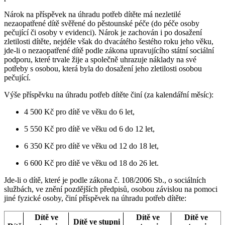
Nárok na příspěvek na úhradu potřeb dítěte má nezletilé
nezaopatřené dítě svěřené do pěstounské péče (do péče osoby
pečující či osoby v evidenci). Nárok je zachován i po dosažení
zletilosti dítěte, nejdéle však do dvacátého šestého roku jeho věku,
jde-li o nezaopatřené dítě podle zákona upravujícího státní sociální
podporu, které trvale žije a společně uhrazuje náklady na své
potřeby s osobou, která byla do dosažení jeho zletilosti osobou
pečující.
Výše příspěvku na úhradu potřeb dítěte činí (za kalendářní měsíc):
4 500 Kč pro dítě ve věku do 6 let,
5 550 Kč pro dítě ve věku od 6 do 12 let,
6 350 Kč pro dítě ve věku od 12 do 18 let,
6 600 Kč pro dítě ve věku od 18 do 26 let.
Jde-li o dítě, které je podle zákona č. 108/2006 Sb., o sociálních
službách, ve znění pozdějších předpisů, osobou závislou na pomoci
jiné fyzické osoby, činí příspěvek na úhradu potřeb dítěte:
Dítě ve
Dítě ve
Dítě ve
Dítě ve stupni