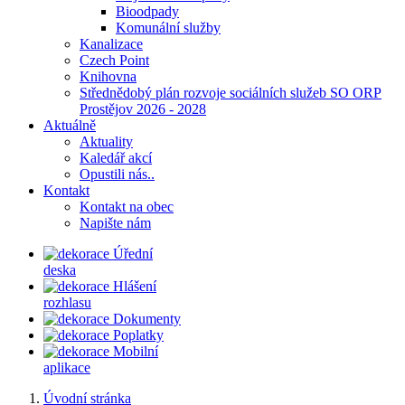
Bioodpady
Komunální služby
Kanalizace
Czech Point
Knihovna
Střednědobý plán rozvoje sociálních služeb SO ORP
Prostějov 2026 - 2028
Aktuálně
Aktuality
Kaledář akcí
Opustili nás..
Kontakt
Kontakt na obec
Napište nám
Úřední
deska
Hlášení
rozhlasu
Dokumenty
Poplatky
Mobilní
aplikace
Úvodní stránka