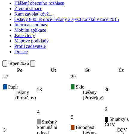
Hlášení obecního rozhlasu
Životní situace
Kam zavolat když....
Oslavy 800 let obce Lešany a sjezd rodáků v roce 2015
Informace od nás
Mobilní aplikace
Jsme členy
Mapové podklady
Profil zadavatele
Dotace
Srpen
2026
Po
Út
St
Čt
27
29
Papír
Sklo
28
30
Lešany
Lešany
(Prostějov)
(Prostějov)
6
4
5
Shrabky z
Směsný
ČOV
komunální
Bioodpad
3
ČOV
odpad
Lešany