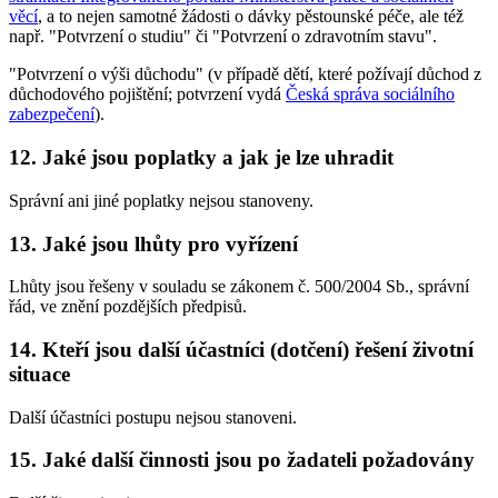
věcí
, a to nejen samotné žádosti o dávky pěstounské péče, ale též
např. "Potvrzení o studiu" či "Potvrzení o zdravotním stavu".
"Potvrzení o výši důchodu" (v případě dětí, které požívají důchod z
důchodového pojištění; potvrzení vydá
Česká správa sociálního
zabezpečení
).
12. Jaké jsou poplatky a jak je lze uhradit
Správní ani jiné poplatky nejsou stanoveny.
13. Jaké jsou lhůty pro vyřízení
Lhůty jsou řešeny v souladu se zákonem č. 500/2004 Sb., správní
řád, ve znění pozdějších předpisů.
14. Kteří jsou další účastníci (dotčení) řešení životní
situace
Další účastníci postupu nejsou stanoveni.
15. Jaké další činnosti jsou po žadateli požadovány