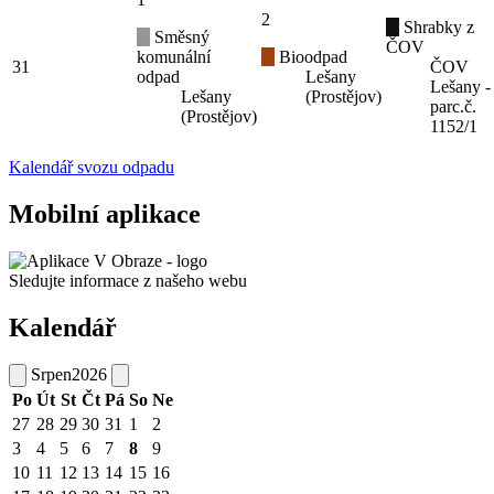
2
Shrabky z
Směsný
ČOV
komunální
Bioodpad
31
ČOV
odpad
Lešany
Lešany -
Lešany
(Prostějov)
parc.č.
(Prostějov)
1152/1
Kalendář svozu odpadu
Mobilní aplikace
Sledujte informace z našeho webu
Kalendář
Srpen
2026
Po
Út
St
Čt
Pá
So
Ne
27
28
29
30
31
1
2
3
4
5
6
7
8
9
10
11
12
13
14
15
16