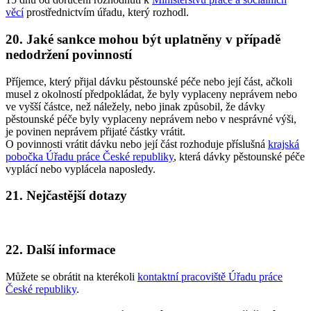
věcí
prostřednictvím úřadu, který rozhodl.
20. Jaké sankce mohou být uplatněny v případě
nedodržení povinností
Příjemce, který přijal dávku pěstounské péče nebo její část, ačkoli
musel z okolností předpokládat, že byly vyplaceny neprávem nebo
ve vyšší částce, než náležely, nebo jinak způsobil, že dávky
pěstounské péče byly vyplaceny neprávem nebo v nesprávné výši,
je povinen neprávem přijaté částky vrátit.
O povinnosti vrátit dávku nebo její část rozhoduje příslušná
krajská
pobočka Úřadu práce České republiky
, která dávky pěstounské péče
vyplácí nebo vyplácela naposledy.
21. Nejčastější dotazy
22. Další informace
Můžete se obrátit na kterékoli
kontaktní pracoviště Úřadu práce
České republiky
.