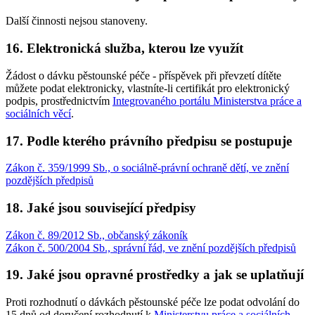
Další činnosti nejsou stanoveny.
16. Elektronická služba, kterou lze využít
Žádost o dávku pěstounské péče - příspěvek při převzetí dítěte
můžete podat elektronicky, vlastníte-li certifikát pro elektronický
podpis, prostřednictvím
Integrovaného portálu Ministerstva práce a
sociálních věcí
.
17. Podle kterého právního předpisu se postupuje
Zákon č. 359/1999 Sb., o sociálně-právní ochraně dětí, ve znění
pozdějších předpisů
18. Jaké jsou související předpisy
Zákon č. 89/2012 Sb., občanský zákoník
Zákon č. 500/2004 Sb., správní řád, ve znění pozdějších předpisů
19. Jaké jsou opravné prostředky a jak se uplatňují
Proti rozhodnutí o dávkách pěstounské péče lze podat odvolání do
15 dnů od doručení rozhodnutí k
Ministerstvu práce a sociálních