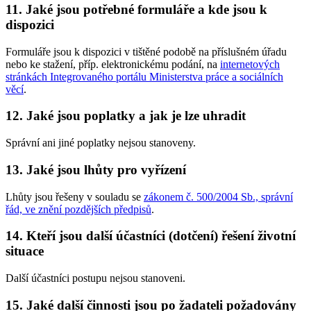
11. Jaké jsou potřebné formuláře a kde jsou k
dispozici
Formuláře jsou k dispozici v tištěné podobě na příslušném úřadu
nebo ke stažení, příp. elektronickému podání, na
internetových
stránkách Integrovaného portálu Ministerstva práce a sociálních
věcí
.
12. Jaké jsou poplatky a jak je lze uhradit
Správní ani jiné poplatky nejsou stanoveny.
13. Jaké jsou lhůty pro vyřízení
Lhůty jsou řešeny v souladu se
zákonem č. 500/2004 Sb., správní
řád, ve znění pozdějších předpisů
.
14. Kteří jsou další účastníci (dotčení) řešení životní
situace
Další účastníci postupu nejsou stanoveni.
15. Jaké další činnosti jsou po žadateli požadovány