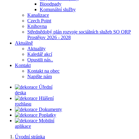
Bioodpady
Komunální služby
Kanalizace
Czech Point
Knihovna
Střednědobý plán rozvoje sociálních služeb SO ORP
Prostějov 2026 - 2028
Aktuálně
Aktuality
Kaledář akcí
Opustili nás..
Kontakt
Kontakt na obec
Napište nám
Úřední
deska
Hlášení
rozhlasu
Dokumenty
Poplatky
Mobilní
aplikace
Úvodní stránka