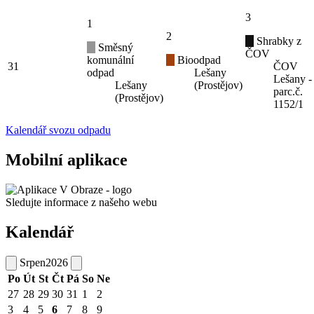
3
1
2
Shrabky z
Směsný
ČOV
komunální
Bioodpad
31
ČOV
odpad
Lešany
Lešany -
Lešany
(Prostějov)
parc.č.
(Prostějov)
1152/1
Kalendář svozu odpadu
Mobilní aplikace
Sledujte informace z našeho webu
Kalendář
Srpen
2026
Po
Út
St
Čt
Pá
So
Ne
27
28
29
30
31
1
2
3
4
5
6
7
8
9