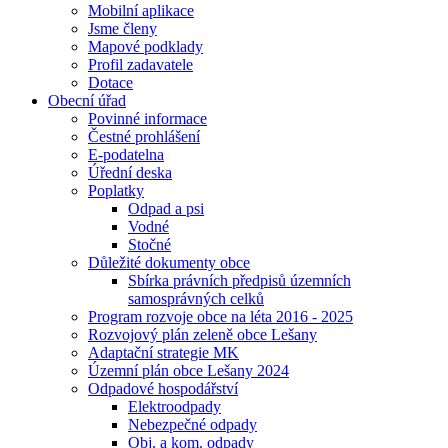
Mobilní aplikace
Jsme členy
Mapové podklady
Profil zadavatele
Dotace
Obecní úřad
Povinné informace
Čestné prohlášení
E-podatelna
Úřední deska
Poplatky
Odpad a psi
Vodné
Stočné
Důležité dokumenty obce
Sbírka právních předpisů územních
samosprávných celků
Program rozvoje obce na léta 2016 - 2025
Rozvojový plán zeleně obce Lešany
Adaptační strategie MK
Územní plán obce Lešany 2024
Odpadové hospodářství
Elektroodpady
Nebezpečné odpady
Obj. a kom. odpady