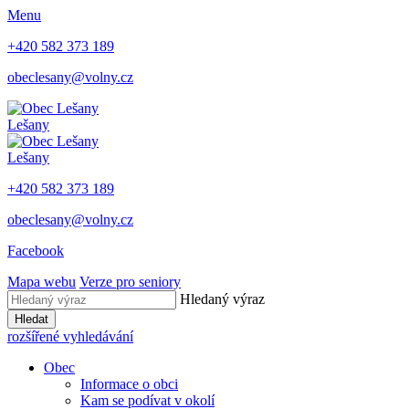
Menu
+420 582 373 189
obeclesany@volny.cz
Lešany
Lešany
+420 582 373 189
obeclesany@volny.cz
Facebook
Mapa webu
Verze pro seniory
Hledaný výraz
Hledat
rozšířené vyhledávání
Obec
Informace o obci
Kam se podívat v okolí