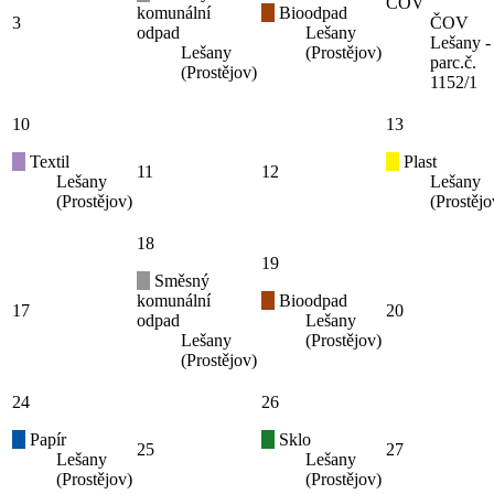
ČOV
komunální
Bioodpad
3
ČOV
odpad
Lešany
Lešany -
Lešany
(Prostějov)
parc.č.
(Prostějov)
1152/1
10
13
Textil
Plast
11
12
Lešany
Lešany
(Prostějov)
(Prostějo
18
19
Směsný
komunální
Bioodpad
17
20
odpad
Lešany
Lešany
(Prostějov)
(Prostějov)
24
26
Papír
Sklo
25
27
Lešany
Lešany
(Prostějov)
(Prostějov)