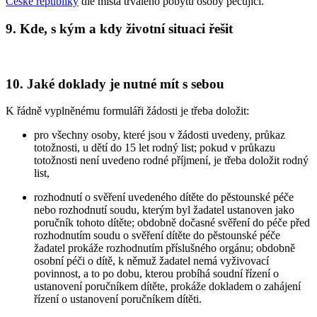
České republiky
dle místa trvalého pobytu osoby pečující.
9. Kde, s kým a kdy životní situaci řešit
10. Jaké doklady je nutné mít s sebou
K řádně vyplněnému formuláři žádosti je třeba doložit:
pro všechny osoby, které jsou v žádosti uvedeny, průkaz
totožnosti, u dětí do 15 let rodný list; pokud v průkazu
totožnosti není uvedeno rodné příjmení, je třeba doložit rodný
list,
rozhodnutí o svěření uvedeného dítěte do pěstounské péče
nebo rozhodnutí soudu, kterým byl žadatel ustanoven jako
poručník tohoto dítěte; obdobně dočasné svěření do péče před
rozhodnutím soudu o svěření dítěte do pěstounské péče
žadatel prokáže rozhodnutím příslušného orgánu; obdobně
osobní péči o dítě, k němuž žadatel nemá vyživovací
povinnost, a to po dobu, kterou probíhá soudní řízení o
ustanovení poručníkem dítěte, prokáže dokladem o zahájení
řízení o ustanovení poručníkem dítěti.