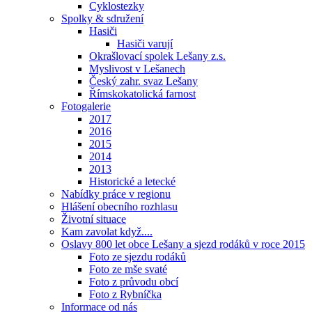
Cyklostezky
Spolky & sdružení
Hasiči
Hasiči varují
Okrašlovací spolek Lešany z.s.
Myslivost v Lešanech
Český zahr. svaz Lešany
Římskokatolická farnost
Fotogalerie
2017
2016
2015
2014
2013
Historické a letecké
Nabídky práce v regionu
Hlášení obecního rozhlasu
Životní situace
Kam zavolat když....
Oslavy 800 let obce Lešany a sjezd rodáků v roce 2015
Foto ze sjezdu rodáků
Foto ze mše svaté
Foto z průvodu obcí
Foto z Rybníčka
Informace od nás