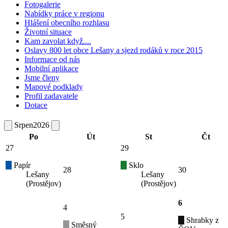
Fotogalerie
Nabídky práce v regionu
Hlášení obecního rozhlasu
Životní situace
Kam zavolat když....
Oslavy 800 let obce Lešany a sjezd rodáků v roce 2015
Informace od nás
Mobilní aplikace
Jsme členy
Mapové podklady
Profil zadavatele
Dotace
Srpen
2026
Po
Út
St
Čt
27
29
Papír
Sklo
28
30
Lešany
Lešany
(Prostějov)
(Prostějov)
6
4
5
Shrabky z
Směsný