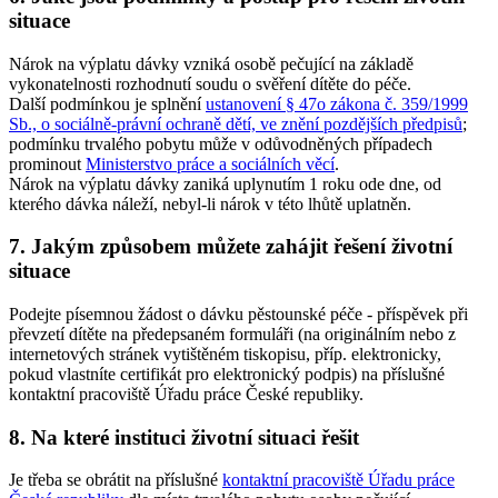
situace
Nárok na výplatu dávky vzniká osobě pečující na základě
vykonatelnosti rozhodnutí soudu o svěření dítěte do péče.
Další podmínkou je splnění
ustanovení § 47o zákona č. 359/1999
Sb., o sociálně-právní ochraně dětí, ve znění pozdějších předpisů
;
podmínku trvalého pobytu může v odůvodněných případech
prominout
Ministerstvo práce a sociálních věcí
.
Nárok na výplatu dávky zaniká uplynutím 1 roku ode dne, od
kterého dávka náleží, nebyl-li nárok v této lhůtě uplatněn.
7. Jakým způsobem můžete zahájit řešení životní
situace
Podejte písemnou žádost o dávku pěstounské péče - příspěvek při
převzetí dítěte na předepsaném formuláři (na originálním nebo z
internetových stránek vytištěném tiskopisu, příp. elektronicky,
pokud vlastníte certifikát pro elektronický podpis) na příslušné
kontaktní pracoviště Úřadu práce České republiky.
8. Na které instituci životní situaci řešit
Je třeba se obrátit na příslušné
kontaktní pracoviště Úřadu práce