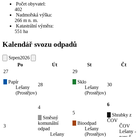
Počet obyvatel:
402
Nadmořská výška:
266 m n. m.
Katastrální výměra:
551 ha
Kalendář svozu odpadů
Srpen
2026
Po
Út
St
Čt
27
29
Papír
Sklo
28
30
Lešany
Lešany
(Prostějov)
(Prostějov)
6
4
5
Shrabky z
Směsný
ČOV
komunální
Bioodpad
3
ČOV
odpad
Lešany
Lešany -
Lešany
(Prostějov)
parc.č.