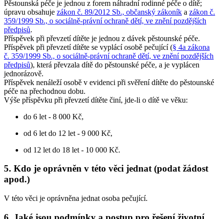
Pěstounská péče je jednou z forem náhradní rodinné péče o dítě;
úpravu obsahuje
zákon č. 89/2012 Sb., občanský zákoník
a
zákon č.
359/1999 Sb., o sociálně-právní ochraně dětí, ve znění pozdějších
předpisů
.
Příspěvek při převzetí dítěte je jednou z dávek pěstounské péče.
Příspěvek při převzetí dítěte se vyplácí osobě pečující (
§ 4a zákona
č. 359/1999 Sb., o sociálně-právní ochraně dětí, ve znění pozdějších
předpisů
), která převzala dítě do pěstounské péče, a je vyplácen
jednorázově.
Příspěvek nenáleží osobě v evidenci při svěření dítěte do pěstounské
péče na přechodnou dobu.
Výše příspěvku při převzetí dítěte činí, jde-li o dítě ve věku:
do 6 let - 8 000 Kč,
od 6 let do 12 let - 9 000 Kč,
od 12 let do 18 let - 10 000 Kč.
5. Kdo je oprávněn v této věci jednat (podat žádost
apod.)
V této věci je oprávněna jednat osoba pečující.
6. Jaké jsou podmínky a postup pro řešení životní