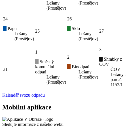
Lešany
(Prostějov)
(Prostějov)
24
26
Papír
Sklo
25
27
Lešany
Lešany
(Prostějov)
(Prostějov)
3
1
2
Shrabky z
Směsný
ČOV
komunální
Bioodpad
31
ČOV
odpad
Lešany
Lešany -
Lešany
(Prostějov)
parc.č.
(Prostějov)
1152/1
Kalendář svozu odpadu
Mobilní aplikace
Sledujte informace z našeho webu