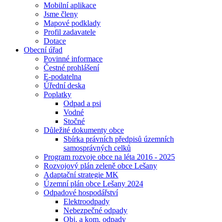
Mobilní aplikace
Jsme členy
Mapové podklady
Profil zadavatele
Dotace
Obecní úřad
Povinné informace
Čestné prohlášení
E-podatelna
Úřední deska
Poplatky
Odpad a psi
Vodné
Stočné
Důležité dokumenty obce
Sbírka právních předpisů územních
samosprávných celků
Program rozvoje obce na léta 2016 - 2025
Rozvojový plán zeleně obce Lešany
Adaptační strategie MK
Územní plán obce Lešany 2024
Odpadové hospodářství
Elektroodpady
Nebezpečné odpady
Obj. a kom. odpady