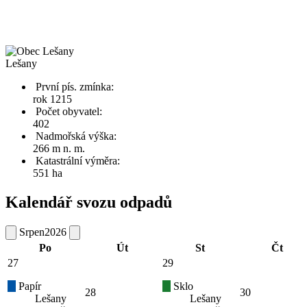
Lešany
První pís. zmínka:
rok 1215
Počet obyvatel:
402
Nadmořská výška:
266 m n. m.
Katastrální výměra:
551 ha
Kalendář svozu odpadů
Srpen
2026
Po
Út
St
Čt
27
29
Papír
Sklo
28
30
Lešany
Lešany