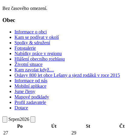
Bez časového omezení.
Obec
Informace o obci
Kam se podívat v okolí
Spolky & sdružení
Fotogalerie
Nabídky práce v regionu
Hlášení obecního rozhlasu
Životní situace
Kam zavolat když....
Oslavy 800 let obce Lešany a sjezd rodáků v roce 2015
Informace od nás
Mobilní aplikace
Jsme členy
Mapové podklady
Profil zadavatele
Dotace
Srpen
2026
Po
Út
St
Čt
27
29