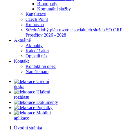
Bioodpady
Komunální služby
Kanalizace
Czech Point
Knihovna
Střednědobý plán rozvoje sociálních služeb SO ORP
Prostějov 2026 - 2028
Aktuálně
Aktuality
Kaledář akcí
Opustili nás..
Kontakt
Kontakt na obec
Napište nám
Úřední
deska
Hlášení
rozhlasu
Dokumenty
Poplatky
Mobilní
aplikace
Úvodní stránka