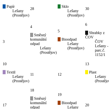
Papír
Sklo
28
30
Lešany
Lešany
(Prostějov)
(Prostějov)
6
4
5
Shrabky z
Směsný
ČOV
komunální
Bioodpad
3
ČOV
odpad
Lešany
Lešany -
Lešany
(Prostějov)
parc.č.
(Prostějov)
1152/1
10
13
Textil
Plast
11
12
Lešany
Lešany
(Prostějov)
(Prostějo
18
19
Směsný
komunální
Bioodpad
17
20
odpad
Lešany