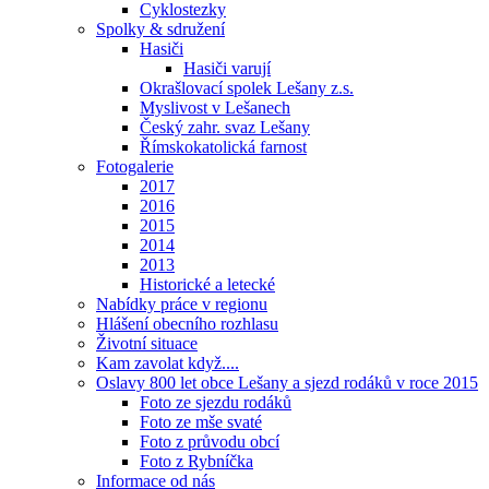
Cyklostezky
Spolky & sdružení
Hasiči
Hasiči varují
Okrašlovací spolek Lešany z.s.
Myslivost v Lešanech
Český zahr. svaz Lešany
Římskokatolická farnost
Fotogalerie
2017
2016
2015
2014
2013
Historické a letecké
Nabídky práce v regionu
Hlášení obecního rozhlasu
Životní situace
Kam zavolat když....
Oslavy 800 let obce Lešany a sjezd rodáků v roce 2015
Foto ze sjezdu rodáků
Foto ze mše svaté
Foto z průvodu obcí
Foto z Rybníčka
Informace od nás