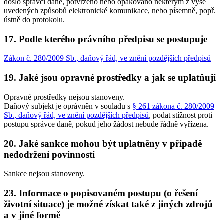
došlo správci daně, potvrzeno nebo opakováno některým z výše
uvedených způsobů elektronické komunikace, nebo písemně, popř.
ústně do protokolu.
17. Podle kterého právního předpisu se postupuje
Zákon č. 280/2009 Sb., daňový řád, ve znění pozdějších předpisů
19. Jaké jsou opravné prostředky a jak se uplatňují
Opravné prostředky nejsou stanoveny.
Daňový subjekt je oprávněn v souladu s
§ 261 zákona č. 280/2009
Sb., daňový řád, ve znění pozdějších předpisů
, podat stížnost proti
postupu správce daně, pokud jeho žádost nebude řádně vyřízena.
20. Jaké sankce mohou být uplatněny v případě
nedodržení povinností
Sankce nejsou stanoveny.
23. Informace o popisovaném postupu (o řešení
životní situace) je možné získat také z jiných zdrojů
a v jiné formě