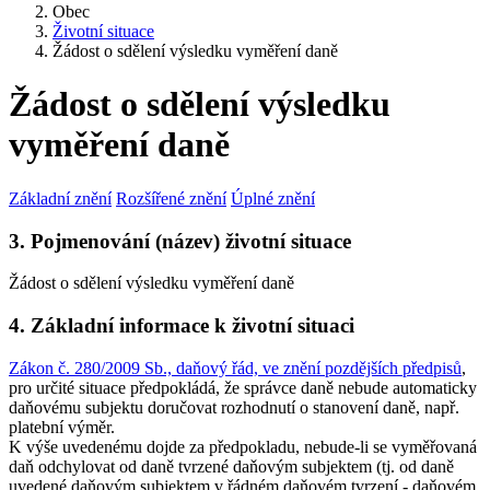
Obec
Životní situace
Žádost o sdělení výsledku vyměření daně
Žádost o sdělení výsledku
vyměření daně
Základní znění
Rozšířené znění
Úplné znění
3. Pojmenování (název) životní situace
Žádost o sdělení výsledku vyměření daně
4. Základní informace k životní situaci
Zákon č. 280/2009 Sb., daňový řád, ve znění pozdějších předpisů
,
pro určité situace předpokládá, že správce daně nebude automaticky
daňovému subjektu doručovat rozhodnutí o stanovení daně, např.
platební výměr.
K výše uvedenému dojde za předpokladu, nebude-li se vyměřovaná
daň odchylovat od daně tvrzené daňovým subjektem (tj. od daně
uvedené daňovým subjektem v řádném daňovém tvrzení - daňovém