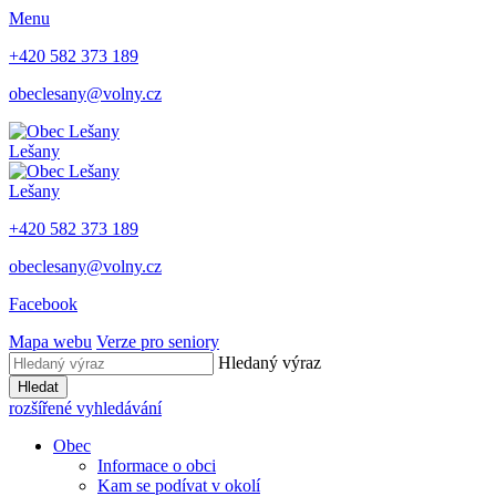
Menu
+420 582 373 189
obeclesany@volny.cz
Lešany
Lešany
+420 582 373 189
obeclesany@volny.cz
Facebook
Mapa webu
Verze pro seniory
Hledaný výraz
Hledat
rozšířené vyhledávání
Obec
Informace o obci
Kam se podívat v okolí