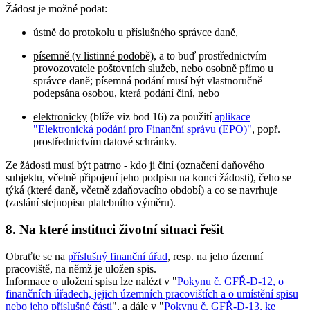
Žádost je možné podat:
ústně do protokolu
u příslušného správce daně,
písemně (v listinné podobě)
, a to buď prostřednictvím
provozovatele poštovních služeb, nebo osobně přímo u
správce daně; písemná podání musí být vlastnoručně
podepsána osobou, která podání činí, nebo
elektronicky
(blíže viz bod 16) za použití
aplikace
"Elektronická podání pro Finanční správu (EPO)"
, popř.
prostřednictvím datové schránky.
Ze žádosti musí být patrno - kdo ji činí (označení daňového
subjektu, včetně připojení jeho podpisu na konci žádosti), čeho se
týká (které daně, včetně zdaňovacího období) a co se navrhuje
(zaslání stejnopisu platebního výměru).
8. Na které instituci životní situaci řešit
Obraťte se na
příslušný finanční úřad
, resp. na jeho územní
pracoviště, na němž je uložen spis.
Informace o uložení spisu lze nalézt v "
Pokynu č. GFŘ-D-12, o
finančních úřadech, jejich územních pracovištích a o umístění spisu
nebo jeho příslušné části
", a dále v "
Pokynu č. GFŘ-D-13, ke