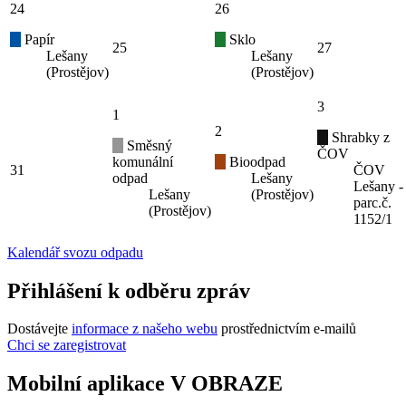
24
26
Papír
Sklo
25
27
Lešany
Lešany
(Prostějov)
(Prostějov)
3
1
2
Shrabky z
Směsný
ČOV
komunální
Bioodpad
31
ČOV
odpad
Lešany
Lešany -
Lešany
(Prostějov)
parc.č.
(Prostějov)
1152/1
Kalendář svozu odpadu
Přihlášení k odběru zpráv
Dostávejte
informace z našeho webu
prostřednictvím e-mailů
Chci se zaregistrovat
Mobilní aplikace V OBRAZE