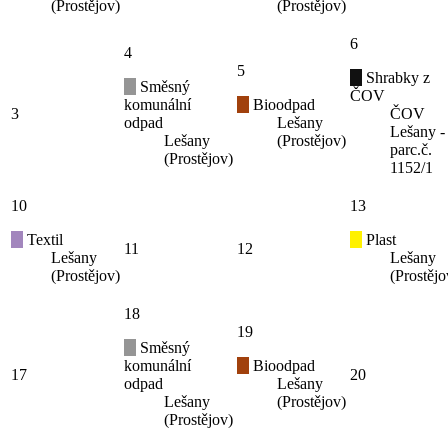
(Prostějov)
(Prostějov)
6
4
5
Shrabky z
Směsný
ČOV
komunální
Bioodpad
3
ČOV
odpad
Lešany
Lešany -
Lešany
(Prostějov)
parc.č.
(Prostějov)
1152/1
10
13
Textil
Plast
11
12
Lešany
Lešany
(Prostějov)
(Prostějo
18
19
Směsný
komunální
Bioodpad
17
20
odpad
Lešany
Lešany
(Prostějov)
(Prostějov)