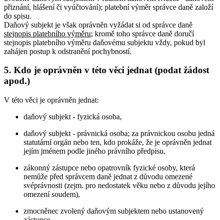
přiznání, hlášení či vyúčtování); platební výměr správce daně založí
do spisu.
Daňový subjekt je však oprávněn vyžádat si od správce daně
stejnopis platebního výměru
; kromě toho správce daně doručí
stejnopis platebního výměru daňovému subjektu vždy, pokud byl
zahájen postup k odstranění pochybností.
5. Kdo je oprávněn v této věci jednat (podat žádost
apod.)
V této věci je oprávněn jednat:
daňový subjekt - fyzická osoba,
daňový subjekt - právnická osoba; za právnickou osobu jedná
statutární orgán nebo ten, kdo prokáže, že je oprávněn jednat
jejím jménem podle jiného právního předpisu,
zákonný zástupce nebo opatrovník fyzické osoby, která
nemůže před správcem daně jednat z důvodu omezené
svéprávnosti (zejm. pro nedostatek věku nebo z důvodu jejího
omezení soudem),
zmocněnec zvolený daňovým subjektem nebo ustanovený
zástupce,