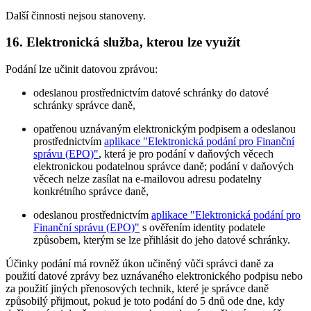
Další činnosti nejsou stanoveny.
16. Elektronická služba, kterou lze využít
Podání lze učinit datovou zprávou:
odeslanou prostřednictvím datové schránky do datové
schránky správce daně,
opatřenou uznávaným elektronickým podpisem a odeslanou
prostřednictvím
aplikace "Elektronická podání pro Finanční
správu (EPO)"
, která je pro podání v daňových věcech
elektronickou podatelnou správce daně; podání v daňových
věcech nelze zasílat na e-mailovou adresu podatelny
konkrétního správce daně,
odeslanou prostřednictvím
aplikace "Elektronická podání pro
Finanční správu (EPO)"
s ověřením identity podatele
způsobem, kterým se lze přihlásit do jeho datové schránky.
Účinky podání má rovněž úkon učiněný vůči správci daně za
použití datové zprávy bez uznávaného elektronického podpisu nebo
za použití jiných přenosových technik, které je správce daně
způsobilý přijmout, pokud je toto podání do 5 dnů ode dne, kdy