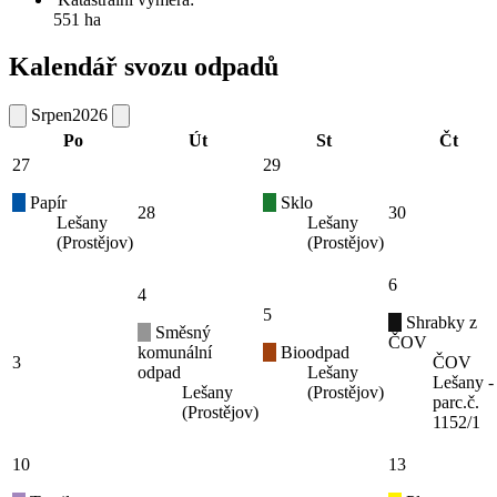
551 ha
Kalendář svozu odpadů
Srpen
2026
Po
Út
St
Čt
27
29
Papír
Sklo
28
30
Lešany
Lešany
(Prostějov)
(Prostějov)
6
4
5
Shrabky z
Směsný
ČOV
komunální
Bioodpad
3
ČOV
odpad
Lešany
Lešany -
Lešany
(Prostějov)
parc.č.
(Prostějov)
1152/1
10
13