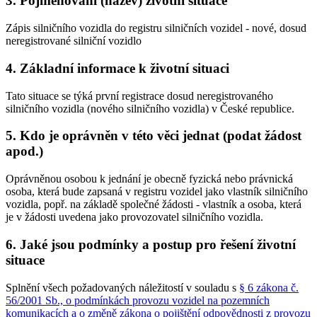
3. Pojmenování (název) životní situace
Zápis silničního vozidla do registru silničních vozidel - nové, dosud
neregistrované silniční vozidlo
4. Základní informace k životní situaci
Tato situace se týká první registrace dosud neregistrovaného
silničního vozidla (nového silničního vozidla) v České republice.
5. Kdo je oprávněn v této věci jednat (podat žádost
apod.)
Oprávněnou osobou k jednání je obecně fyzická nebo právnická
osoba, která bude zapsaná v registru vozidel jako vlastník silničního
vozidla, popř. na základě společné žádosti - vlastník a osoba, která
je v žádosti uvedena jako provozovatel silničního vozidla.
6. Jaké jsou podmínky a postup pro řešení životní
situace
Splnění všech požadovaných náležitostí v souladu s
§ 6 zákona č.
56/2001 Sb., o podmínkách provozu vozidel na pozemních
komunikacích a o změně zákona o pojištění odpovědnosti z provozu