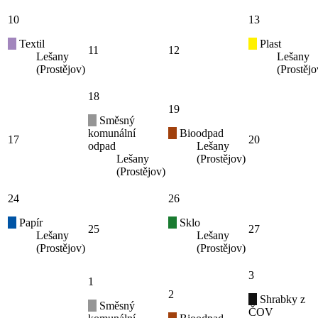
10
13
Textil
Plast
11
12
Lešany
Lešany
(Prostějov)
(Prostějo
18
19
Směsný
komunální
Bioodpad
17
20
odpad
Lešany
Lešany
(Prostějov)
(Prostějov)
24
26
Papír
Sklo
25
27
Lešany
Lešany
(Prostějov)
(Prostějov)
3
1
2
Shrabky z
Směsný
ČOV