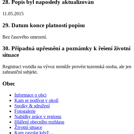
28. Popis byl naposledy aktualizován
11.05.2015
29. Datum konce platnosti popisu
Bez časového omezení.
30. Případná upřesnění a poznámky k řešení životní
situace
Registraci vozidla na vývoz nemůže provést tuzemská osoba, ale jen
zahraniční subjekt.
Obec
Informace o obci
Kam se podívat v okolí
Spolky & sdružení
Fotogalerie
Nabídky práce v regionu
Hlášení obecního rozhlasu
Životní situace
Kam zavolat když....