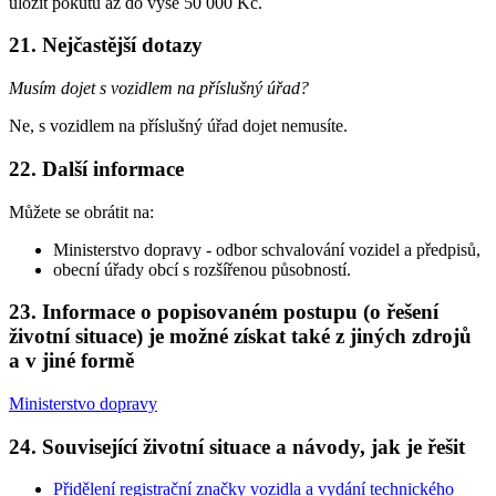
uložit pokutu až do výše 50 000 Kč.
21. Nejčastější dotazy
Musím dojet s vozidlem na příslušný úřad?
Ne, s vozidlem na příslušný úřad dojet nemusíte.
22. Další informace
Můžete se obrátit na:
Ministerstvo dopravy - odbor schvalování vozidel a předpisů,
obecní úřady obcí s rozšířenou působností.
23. Informace o popisovaném postupu (o řešení
životní situace) je možné získat také z jiných zdrojů
a v jiné formě
Ministerstvo dopravy
24. Související životní situace a návody, jak je řešit
Přidělení registrační značky vozidla a vydání technického