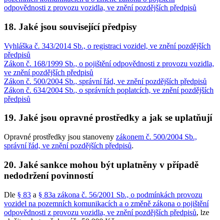
odpovědnosti z provozu vozidla, ve znění pozdějších předpisů
18. Jaké jsou související předpisy
Vyhláška č. 343/2014 Sb., o registraci vozidel, ve znění pozdějších
předpisů
Zákon č. 168/1999 Sb., o pojištění odpovědnosti z provozu vozidla,
ve znění pozdějších předpisů
Zákon č. 500/2004 Sb., správní řád, ve znění pozdějších předpisů
Zákon č. 634/2004 Sb., o správních poplatcích, ve znění pozdějších
předpisů
19. Jaké jsou opravné prostředky a jak se uplatňují
Opravné prostředky jsou stanoveny
zákonem č. 500/2004 Sb.,
správní řád, ve znění pozdějších předpisů
.
20. Jaké sankce mohou být uplatněny v případě
nedodržení povinností
Dle
§ 83
a
§ 83a zákona č. 56/2001 Sb., o podmínkách provozu
vozidel na pozemních komunikacích a o změně zákona o pojištění
odpovědnosti z provozu vozidla, ve znění pozdějších předpisů
, lze