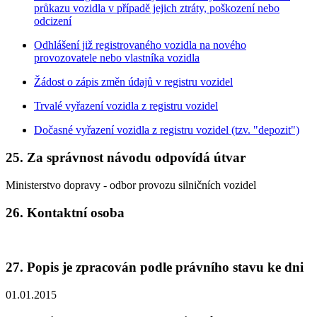
průkazu vozidla v případě jejich ztráty, poškození nebo
odcizení
Odhlášení již registrovaného vozidla na nového
provozovatele nebo vlastníka vozidla
Žádost o zápis změn údajů v registru vozidel
Trvalé vyřazení vozidla z registru vozidel
Dočasné vyřazení vozidla z registru vozidel (tzv. "depozit")
25. Za správnost návodu odpovídá útvar
Ministerstvo dopravy - odbor provozu silničních vozidel
26. Kontaktní osoba
27. Popis je zpracován podle právního stavu ke dni
01.01.2015