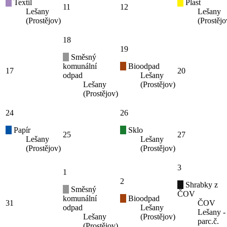
Textil
Plast
11
12
Lešany
Lešany
(Prostějov)
(Prostějo
18
19
Směsný
komunální
Bioodpad
17
20
odpad
Lešany
Lešany
(Prostějov)
(Prostějov)
24
26
Papír
Sklo
25
27
Lešany
Lešany
(Prostějov)
(Prostějov)
3
1
2
Shrabky z
Směsný
ČOV
komunální
Bioodpad
31
ČOV
odpad
Lešany
Lešany -
Lešany
(Prostějov)
parc.č.
(Prostějov)