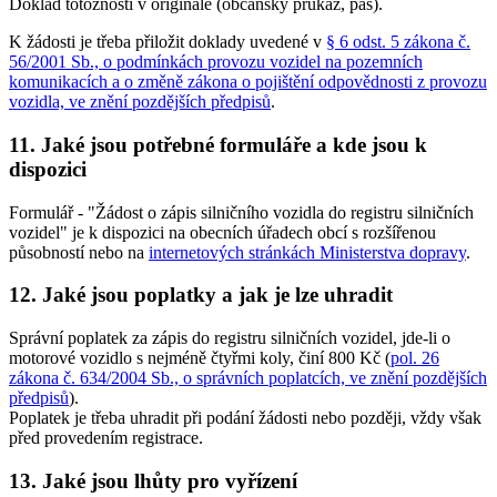
Doklad totožnosti v originále (občanský průkaz, pas).
K žádosti je třeba přiložit doklady uvedené v
§ 6 odst. 5 zákona č.
56/2001 Sb., o podmínkách provozu vozidel na pozemních
komunikacích a o změně zákona o pojištění odpovědnosti z provozu
vozidla, ve znění pozdějších předpisů
.
11. Jaké jsou potřebné formuláře a kde jsou k
dispozici
Formulář - "Žádost o zápis silničního vozidla do registru silničních
vozidel" je k dispozici na obecních úřadech obcí s rozšířenou
působností nebo na
internetových stránkách Ministerstva dopravy
.
12. Jaké jsou poplatky a jak je lze uhradit
Správní poplatek za zápis do registru silničních vozidel, jde-li o
motorové vozidlo s nejméně čtyřmi koly, činí
800 Kč
(
pol. 26
zákona č. 634/2004 Sb., o správních poplatcích, ve znění pozdějších
předpisů
).
Poplatek je třeba uhradit při podání žádosti nebo později, vždy však
před provedením registrace.
13. Jaké jsou lhůty pro vyřízení