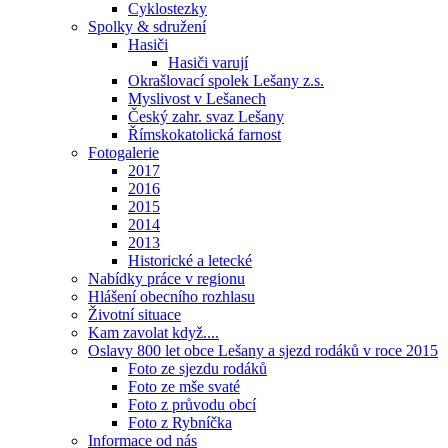
Cyklostezky
Spolky & sdružení
Hasiči
Hasiči varují
Okrašlovací spolek Lešany z.s.
Myslivost v Lešanech
Český zahr. svaz Lešany
Římskokatolická farnost
Fotogalerie
2017
2016
2015
2014
2013
Historické a letecké
Nabídky práce v regionu
Hlášení obecního rozhlasu
Životní situace
Kam zavolat když....
Oslavy 800 let obce Lešany a sjezd rodáků v roce 2015
Foto ze sjezdu rodáků
Foto ze mše svaté
Foto z průvodu obcí
Foto z Rybníčka
Informace od nás