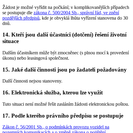
Žádost je možné vyřídit na počkání; v komplikovanějších případech
se postupuje dle
zákona č. 500/2004 Sb., správní řád, ve znění
pozdějších předpisů
, kde je obvyklá lhůta vyřízení stanovena do 30
dnů.
14. Kteří jsou další účastníci (dotčení) řešení životní
situace
Dalším účastníkem může být zmocněnec (s plnou mocí k provedení
úkonu) nebo leasingová společnost.
15. Jaké další činnosti jsou po žadateli požadovány
Další činnosti nejsou stanoveny.
16. Elektronická služba, kterou lze využít
Tuto situaci není možné řešit zasláním žádosti elektronickou poštou.
17. Podle kterého právního předpisu se postupuje
Zákon č. 56/2001 Sb., o podmínkách provozu vozidel na
pozemních komunikacích a o změně zákona o pojištění