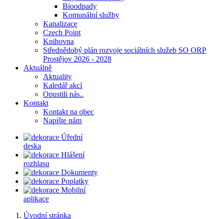
Bioodpady
Komunální služby
Kanalizace
Czech Point
Knihovna
Střednědobý plán rozvoje sociálních služeb SO ORP
Prostějov 2026 - 2028
Aktuálně
Aktuality
Kaledář akcí
Opustili nás..
Kontakt
Kontakt na obec
Napište nám
Úřední
deska
Hlášení
rozhlasu
Dokumenty
Poplatky
Mobilní
aplikace
Úvodní stránka