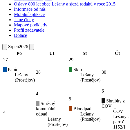
Oslavy 800 let obce Lešany a sjezd rodáků v roce 2015
Informace od nás
Mobilní aplikace
Jsme členy
Mapové podklady
Profil zadavatele
Dotace
Srpen
2026
Po
Út
St
Čt
27
29
Papír
Sklo
28
30
Lešany
Lešany
(Prostějov)
(Prostějov)
6
4
5
Shrabky z
Směsný
ČOV
komunální
Bioodpad
3
ČOV
odpad
Lešany
Lešany -
Lešany
(Prostějov)
parc.č.
(Prostějov)
1152/1