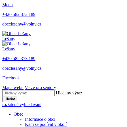
Menu
+420 582 373 189
obeclesany@volny.cz
Lešany
Lešany
+420 582 373 189
obeclesany@volny.cz
Facebook
Mapa webu
Verze pro seniory
Hledaný výraz
Hledat
rozšířené vyhledávání
Obec
Informace o obci
Kam se podívat v okolí