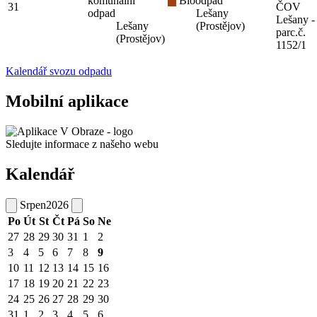
komunální
Bioodpad
31
ČOV
odpad
Lešany
Lešany -
Lešany
(Prostějov)
parc.č.
(Prostějov)
1152/1
Kalendář svozu odpadu
Mobilní aplikace
Sledujte informace z našeho webu
Kalendář
Srpen
2026
Po
Út
St
Čt
Pá
So
Ne
27
28
29
30
31
1
2
3
4
5
6
7
8
9
10
11
12
13
14
15
16
17
18
19
20
21
22
23
24
25
26
27
28
29
30
31
1
2
3
4
5
6