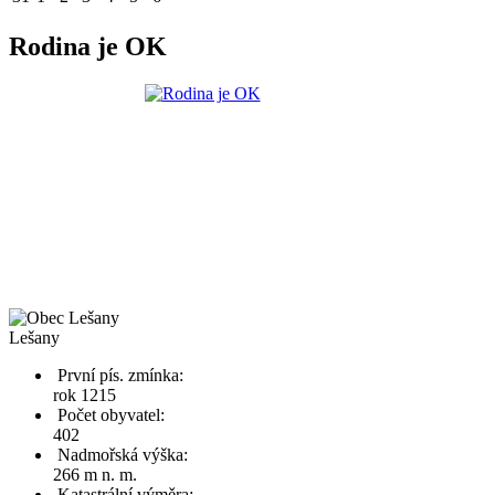
Rodina je OK
Lešany
První pís. zmínka:
rok 1215
Počet obyvatel:
402
Nadmořská výška:
266 m n. m.
Katastrální výměra: