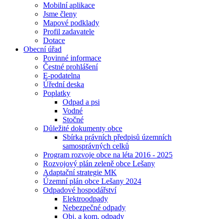
Mobilní aplikace
Jsme členy
Mapové podklady
Profil zadavatele
Dotace
Obecní úřad
Povinné informace
Čestné prohlášení
E-podatelna
Úřední deska
Poplatky
Odpad a psi
Vodné
Stočné
Důležité dokumenty obce
Sbírka právních předpisů územních
samosprávných celků
Program rozvoje obce na léta 2016 - 2025
Rozvojový plán zeleně obce Lešany
Adaptační strategie MK
Územní plán obce Lešany 2024
Odpadové hospodářství
Elektroodpady
Nebezpečné odpady
Obj. a kom. odpady