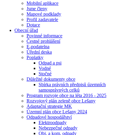
Mobilní aplikace
Jsme členy
Mapové podklady
Profil zadavatele
Dotace
Obecní úřad
Povinné informace
Čestné prohlášení
E-podatelna
Úřední deska
Poplatky
Odpad a psi
Vodné
Stočné
Důležité dokumenty obce
Sbírka právních předpisů územních
samosprávných celků
Program rozvoje obce na léta 2016 - 2025
Rozvojový plán zeleně obce Lešany
Adaptační strategie MK
Územní plán obce Lešany 2024
Odpadové hospodářství
Elektroodpady
Nebezpečné odpady
Obj. a kom. odpady