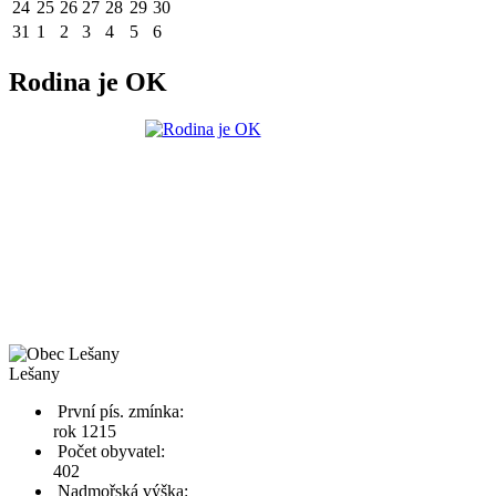
24
25
26
27
28
29
30
31
1
2
3
4
5
6
Rodina je OK
Lešany
První pís. zmínka:
rok 1215
Počet obyvatel:
402
Nadmořská výška: