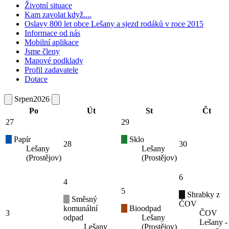
Životní situace
Kam zavolat když....
Oslavy 800 let obce Lešany a sjezd rodáků v roce 2015
Informace od nás
Mobilní aplikace
Jsme členy
Mapové podklady
Profil zadavatele
Dotace
Srpen
2026
Po
Út
St
Čt
27
29
Papír
Sklo
28
30
Lešany
Lešany
(Prostějov)
(Prostějov)
6
4
5
Shrabky z
Směsný
ČOV
komunální
Bioodpad
3
ČOV
odpad
Lešany
Lešany -
Lešany
(Prostějov)