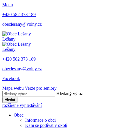
Menu
+420 582 373 189
obeclesany@volny.cz
Lešany
Lešany
+420 582 373 189
obeclesany@volny.cz
Facebook
Mapa webu
Verze pro seniory
Hledaný výraz
Hledat
rozšířené vyhledávání
Obec
Informace o obci
Kam se podívat v okolí