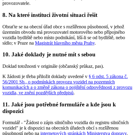
provozovatele.
8. Na které instituci životní situaci řešit
Obraťte se na obecní úřad obce s rozšířenou působností, v jehož
územním obvodu má provozovatel motorového nebo přípojného
vozidla bydliště nebo místo podnikání, liší-li se od bydliště, nebo
sídlo; v Praze na
Magistrát hlavního města Prahy
.
10. Jaké doklady je nutné mít s sebou
Doklad totožnosti v originále (občanský průkaz, pas).
K žádosti je třeba přiložit doklady uvedené v
§ 6 odst. 5 zákona č.
56/2001 Sb., o podmínkách provozu vozidel na pozemních
komunikacích a o změně zákona o pojištění odpovědnosti z provozu
vozidla, ve znění pozdějších předpisů
.
11. Jaké jsou potřebné formuláře a kde jsou k
dispozici
Formulář - "Žádost o zápis silničního vozidla do registru silničních
vozidel" je k dispozici na obecních úřadech obcí s rozšířenou
působností nebo na
internetových stránkách Ministerstva dopravy
.