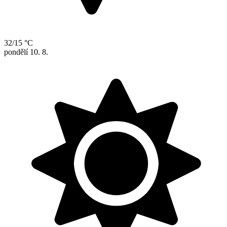
32/15 °C
pondělí
10. 8.