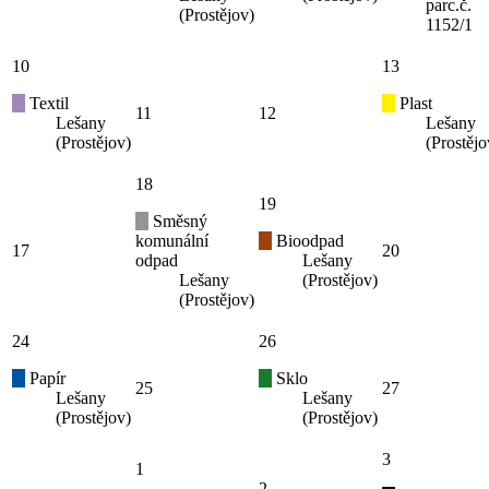
parc.č.
(Prostějov)
1152/1
10
13
Textil
Plast
11
12
Lešany
Lešany
(Prostějov)
(Prostějo
18
19
Směsný
komunální
Bioodpad
17
20
odpad
Lešany
Lešany
(Prostějov)
(Prostějov)
24
26
Papír
Sklo
25
27
Lešany
Lešany
(Prostějov)
(Prostějov)
3
1
2