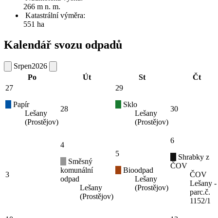
266 m n. m.
Katastrální výměra:
551 ha
Kalendář svozu odpadů
Srpen
2026
Po
Út
St
Čt
27
29
Papír
Sklo
28
30
Lešany
Lešany
(Prostějov)
(Prostějov)
6
4
5
Shrabky z
Směsný
ČOV
komunální
Bioodpad
3
ČOV
odpad
Lešany
Lešany -
Lešany
(Prostějov)
parc.č.
(Prostějov)
1152/1