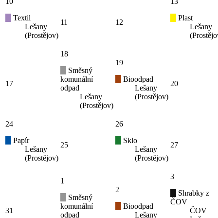
10
13
Textil
Plast
11
12
Lešany
Lešany
(Prostějov)
(Prostějo
18
19
Směsný
komunální
Bioodpad
17
20
odpad
Lešany
Lešany
(Prostějov)
(Prostějov)
24
26
Papír
Sklo
25
27
Lešany
Lešany
(Prostějov)
(Prostějov)
3
1
2
Shrabky z
Směsný
ČOV
komunální
Bioodpad
31
ČOV
odpad
Lešany