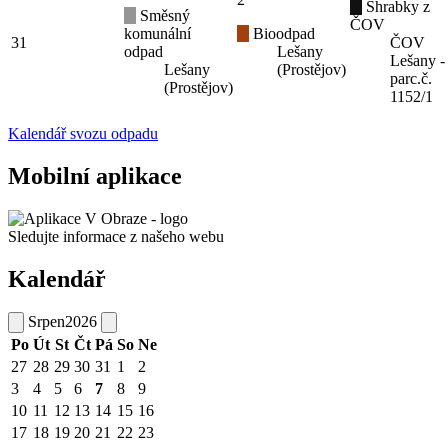
Shrabky z
Směsný
ČOV
komunální
Bioodpad
31
ČOV
odpad
Lešany
Lešany -
Lešany
(Prostějov)
parc.č.
(Prostějov)
1152/1
Kalendář svozu odpadu
Mobilní aplikace
Sledujte informace z našeho webu
Kalendář
Srpen
2026
Po
Út
St
Čt
Pá
So
Ne
27
28
29
30
31
1
2
3
4
5
6
7
8
9
10
11
12
13
14
15
16
17
18
19
20
21
22
23