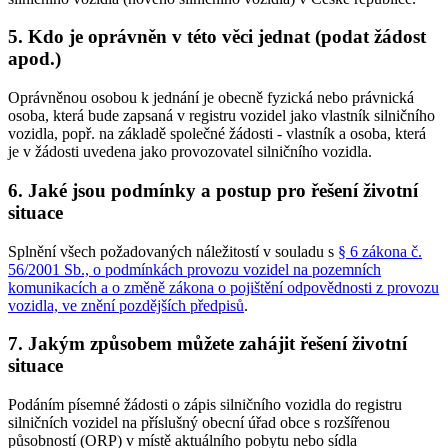
5. Kdo je oprávněn v této věci jednat (podat žádost
apod.)
Oprávněnou osobou k jednání je obecně fyzická nebo právnická
osoba, která bude zapsaná v registru vozidel jako vlastník silničního
vozidla, popř. na základě společné žádosti - vlastník a osoba, která
je v žádosti uvedena jako provozovatel silničního vozidla.
6. Jaké jsou podmínky a postup pro řešení životní
situace
Splnění všech požadovaných náležitostí v souladu s
§ 6 zákona č.
56/2001 Sb., o podmínkách provozu vozidel na pozemních
komunikacích a o změně zákona o pojištění odpovědnosti z provozu
vozidla, ve znění pozdějších předpisů
.
7. Jakým způsobem můžete zahájit řešení životní
situace
Podáním písemné žádosti o zápis silničního vozidla do registru
silničních vozidel na příslušný obecní úřad obce s rozšířenou
působností (ORP) v místě aktuálního pobytu nebo sídla