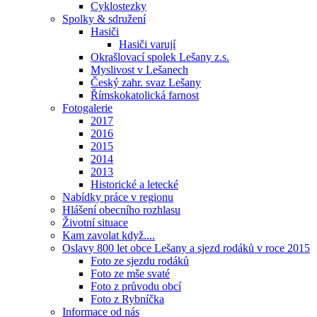
Cyklostezky
Spolky & sdružení
Hasiči
Hasiči varují
Okrašlovací spolek Lešany z.s.
Myslivost v Lešanech
Český zahr. svaz Lešany
Římskokatolická farnost
Fotogalerie
2017
2016
2015
2014
2013
Historické a letecké
Nabídky práce v regionu
Hlášení obecního rozhlasu
Životní situace
Kam zavolat když....
Oslavy 800 let obce Lešany a sjezd rodáků v roce 2015
Foto ze sjezdu rodáků
Foto ze mše svaté
Foto z průvodu obcí
Foto z Rybníčka
Informace od nás