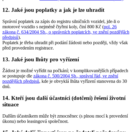
12. Jaké jsou poplatky a jak je lze uhradit
Správní poplatek za zápis do registru silničních vozidel, jde-li o
motorové vozidlo s nejméně čtyřmi koly, činí
800 Kč
(
pol. 26
zákona č. 634/2004 Sb., o správních poplatcích, ve znění pozdějších
předpisů
).
Poplatek je třeba uhradit při podání žádosti nebo později, vždy však
před provedením registrace.
13. Jaké jsou lhůty pro vyřízení
Žádost je možné vyřídit na počkání; v komplikovanějších případech
se postupuje dle
zákona č. 500/2004 Sb., správní řád, ve znění
pozdějších předpisů
, kde je obvyklá lhůta vyřízení stanovena do 30
dnů.
14. Kteří jsou další účastníci (dotčení) řešení životní
situace
Dalším účastníkem může být zmocněnec (s plnou mocí k provedení
úkonu) nebo leasingová společnost.