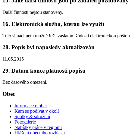
15. Jaké další činnosti jsou po žadateli požadovány
Další činnosti nejsou stanoveny.
16. Elektronická služba, kterou lze využít
Tuto situaci není možné řešit zasláním žádosti elektronickou poštou.
28. Popis byl naposledy aktualizován
11.05.2015
29. Datum konce platnosti popisu
Bez časového omezení.
Obec
Informace o obci
Kam se podívat v okolí
Spolky & sdružení
Fotogalerie
Nabídky práce v regionu
Hlášení obecního rozhlasu