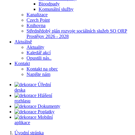
Bioodpady
Komunální služby
Kanalizace
Czech Point
Knihovna
Střednědobý plán rozvoje sociálních služeb SO ORP
Prostějov 2026 - 2028
Aktuálně
Aktuality
Kaledář akcí
Opustili nás..
Kontakt
Kontakt na obec
Napište nám
Úřední
deska
Hlášení
rozhlasu
Dokumenty
Poplatky
Mobilní
aplikace
Úvodní stránka